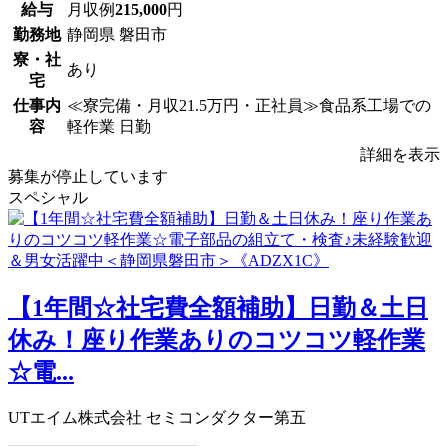
給与
月収例
215,000
円
勤務地
静岡県 磐田市
寮・社
あり
宅
仕事内
≪寮完備・月収21.5万円・正社員≫食品系工場での
容
軽作業 日勤
詳細を表示
募集が停止しています
スペシャル
【1年間☆社宅費全額補助】日勤＆土日
休み！座り作業ありのコツコツ軽作業
☆電...
UTエイム株式会社 セミコンダクター第五