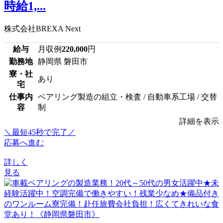
時給1,...
株式会社BREXA Next
給与
月収例
220,000
円
勤務地
静岡県 磐田市
寮・社
あり
宅
仕事内
ベアリング製造の組立・検査 / 自動車系工場 / 交替
容
制
詳細を表示
＼最短45秒で完了／
応募へ進む
詳しく
見る