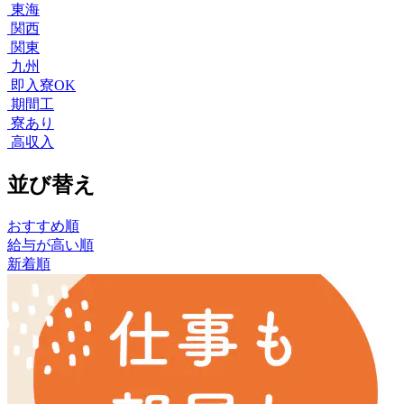
東海
関西
関東
九州
即入寮OK
期間工
寮あり
高収入
並び替え
おすすめ順
給与が高い順
新着順