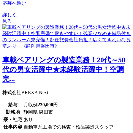
応募へ進む
詳しく
見る
車載ベアリングの製造業務！20代～50
代の男女活躍中★未経験活躍中！空調
完...
株式会社BREXA Next
給与
月収例
230,000
円
勤務地
静岡県 磐田市
寮・社宅
あり
仕事内容
自動車系工場での検査・検品製造スタッフ