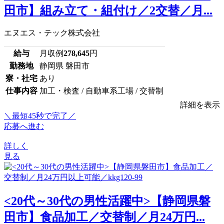
田市】組み立て・組付け／2交替／月...
エヌエス・テック株式会社
給与
月収例
278,645
円
勤務地
静岡県 磐田市
寮・社宅
あり
仕事内容
加工・検査 / 自動車系工場 / 交替制
詳細を表示
＼最短45秒で完了／
応募へ進む
詳しく
見る
<20代～30代の男性活躍中>【静岡県磐
田市】食品加工／交替制／月24万円...