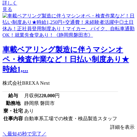
詳しく
見る
車載ベアリング製造に伴うマシンオ
ペ・検査作業など！日払い制度あり★
時給1,...
株式会社BREXA Next
給与
月収例
220,000
円
勤務地
静岡県 磐田市
寮・社宅
あり
仕事内容
自動車系工場での検査・検品製造スタッフ
詳細を表示
＼最短45秒で完了／