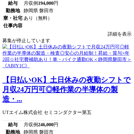
給与
月収例
194,000
円
勤務地
静岡県 磐田市
寮・社宅
あり（無料）
仕事内容
詳細を表示
募集が停止しています
【日払いOK】土日休みの夜勤シフトで
月収24万円可◎軽作業の半導体の製
造・...
UTエイム株式会社 セミコンダクター第五
給与
月収例
246,000
円
勤務地
静岡県 磐田市