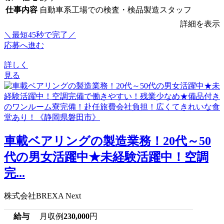
仕事内容
自動車系工場での検査・検品製造スタッフ
詳細を表示
＼最短45秒で完了／
応募へ進む
詳しく
見る
車載ベアリングの製造業務！20代～50
代の男女活躍中★未経験活躍中！空調
完...
株式会社BREXA Next
給与
月収例
230,000
円