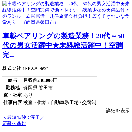
車載ベアリングの製造業務！20代～50
代の男女活躍中★未経験活躍中！空調
完...
株式会社BREXA Next
給与
月収例
230,000
円
勤務地
静岡県 磐田市
寮・社宅
あり
仕事内容
検査・供給 / 自動車系工場 / 交替制
詳細を表示
＼最短45秒で完了／
応募へ進む