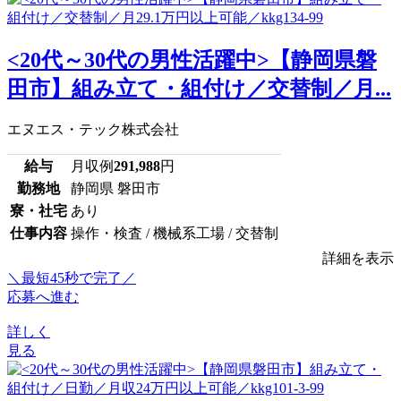
<20代～30代の男性活躍中>【静岡県磐
田市】組み立て・組付け／交替制／月...
エヌエス・テック株式会社
給与
月収例
291,988
円
勤務地
静岡県 磐田市
寮・社宅
あり
仕事内容
操作・検査 / 機械系工場 / 交替制
詳細を表示
＼最短45秒で完了／
応募へ進む
詳しく
見る