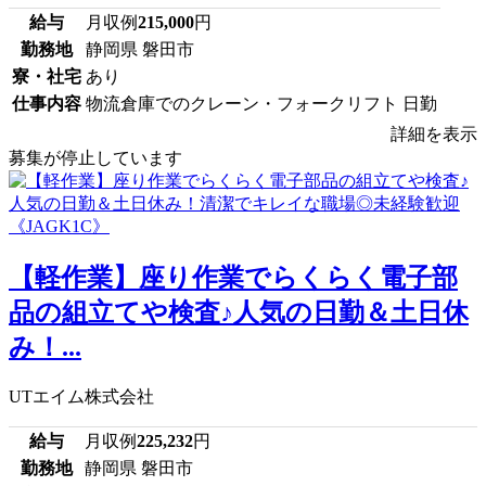
給与
月収例
215,000
円
勤務地
静岡県 磐田市
寮・社宅
あり
仕事内容
物流倉庫でのクレーン・フォークリフト 日勤
詳細を表示
募集が停止しています
【軽作業】座り作業でらくらく電子部
品の組立てや検査♪人気の日勤＆土日休
み！...
UTエイム株式会社
給与
月収例
225,232
円
勤務地
静岡県 磐田市