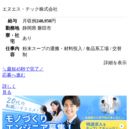
エヌエス・テック株式会社
給与
月収例
240,950
円
勤務地
静岡県 磐田市
寮・社
あり
宅
仕事内
粉末スープの運搬・材料投入 / 食品系工場 / 交替
容
制
詳細を表示
＼最短45秒で完了／
応募へ進む
詳しく
見る