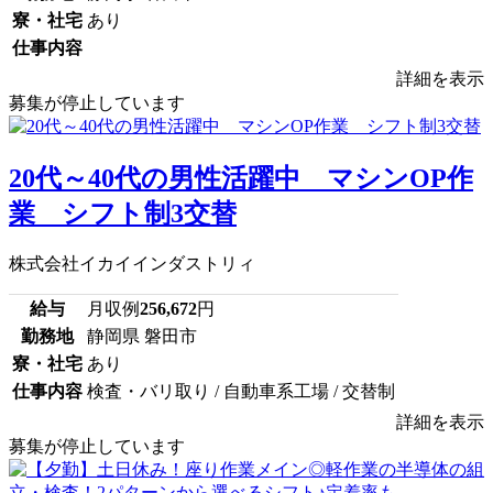
寮・社宅
あり
仕事内容
詳細を表示
募集が停止しています
20代～40代の男性活躍中 マシンOP作
業 シフト制3交替
株式会社イカイインダストリィ
給与
月収例
256,672
円
勤務地
静岡県 磐田市
寮・社宅
あり
仕事内容
検査・バリ取り / 自動車系工場 / 交替制
詳細を表示
募集が停止しています