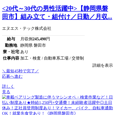
<20代～30代の男性活躍中>【静岡県磐
田市】組み立て・組付け／日勤／月収...
エヌエス・テック株式会社
給与
月収例
245,490
円
勤務地
静岡県 磐田市
寮・社宅
あり
仕事内容
加工・検査 / 自動車系工場 / 交替制
詳細を表示
＼最短45秒で完了／
応募へ進む
詳しく
見る