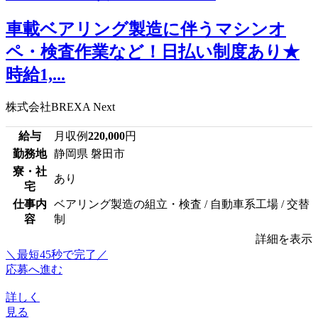
車載ベアリング製造に伴うマシンオ
ペ・検査作業など！日払い制度あり★
時給1,...
株式会社BREXA Next
給与
月収例
220,000
円
勤務地
静岡県 磐田市
寮・社
あり
宅
仕事内
ベアリング製造の組立・検査 / 自動車系工場 / 交替
容
制
詳細を表示
＼最短45秒で完了／
応募へ進む
詳しく
見る