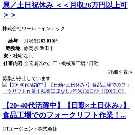
属／土日祝休み ＜＜月収26万円以上可
＞＞
株式会社ワールドインテック
給与
月収例
263,010
円
勤務地
静岡県 磐田市
寮・社宅
なし
仕事内容
金管楽器の加工 / 機械系工場 / 日勤
詳細を表示
募集が停止しています
【20~40代活躍中】【日勤×土日休み♪】
食品工場でのフォークリフト作業！...
UTエージェント株式会社