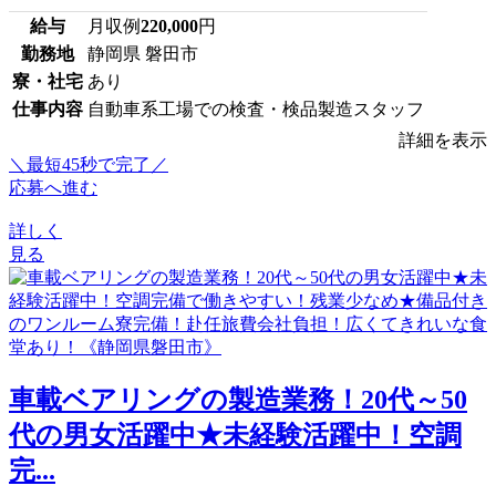
給与
月収例
220,000
円
勤務地
静岡県 磐田市
寮・社宅
あり
仕事内容
自動車系工場での検査・検品製造スタッフ
詳細を表示
＼最短45秒で完了／
応募へ進む
詳しく
見る
車載ベアリングの製造業務！20代～50
代の男女活躍中★未経験活躍中！空調
完...