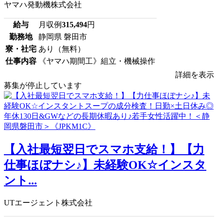
ヤマハ発動機株式会社
給与
月収例
315,494
円
勤務地
静岡県 磐田市
寮・社宅
あり（無料）
仕事内容
《ヤマハ期間工》組立・機械操作
詳細を表示
募集が停止しています
【入社最短翌日でスマホ支給！】【力
仕事ほぼナシ♪】未経験OK☆インスタ
ント...
UTエージェント株式会社