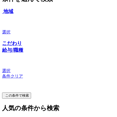
地域
選択
こだわり
給与/職種
選択
条件クリア
この条件で検索
人気の条件から検索