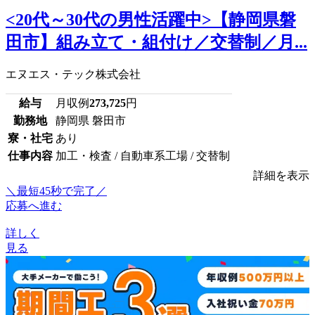
<20代～30代の男性活躍中>【静岡県磐
田市】組み立て・組付け／交替制／月...
エヌエス・テック株式会社
給与
月収例
273,725
円
勤務地
静岡県 磐田市
寮・社宅
あり
仕事内容
加工・検査 / 自動車系工場 / 交替制
詳細を表示
＼最短45秒で完了／
応募へ進む
詳しく
見る