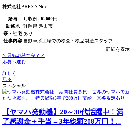
株式会社BREXA Next
給与
月収例
230,000
円
勤務地
静岡県 磐田市
寮・社宅
あり
仕事内容
自動車系工場での検査・検品製造スタッフ
詳細を表示
＼最短45秒で完了／
応募へ進む
詳しく
見る
スペシャル
【ヤマハ発動機】20～30代活躍中！満
了感謝金＋手当＝3年総額208万円！...