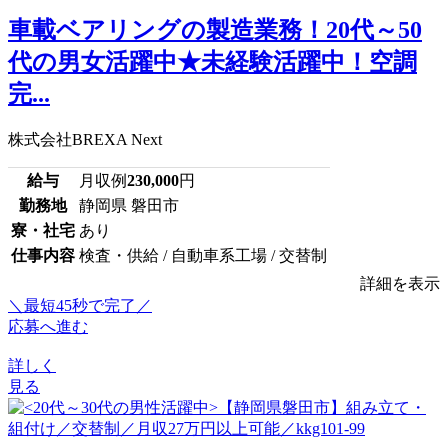
車載ベアリングの製造業務！20代～50
代の男女活躍中★未経験活躍中！空調
完...
株式会社BREXA Next
給与
月収例
230,000
円
勤務地
静岡県 磐田市
寮・社宅
あり
仕事内容
検査・供給 / 自動車系工場 / 交替制
詳細を表示
＼最短45秒で完了／
応募へ進む
詳しく
見る