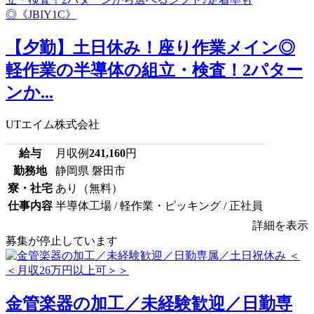
【夕勤】土日休み！座り作業メイン◎
軽作業の半導体の組立・検査！2パター
ンか...
UTエイム株式会社
給与
月収例
241,160
円
勤務地
静岡県 磐田市
寮・社宅
あり（無料）
仕事内容
半導体工場 / 軽作業・ピッキング / 正社員
詳細を表示
募集が停止しています
金管楽器の加工／未経験歓迎／日勤専