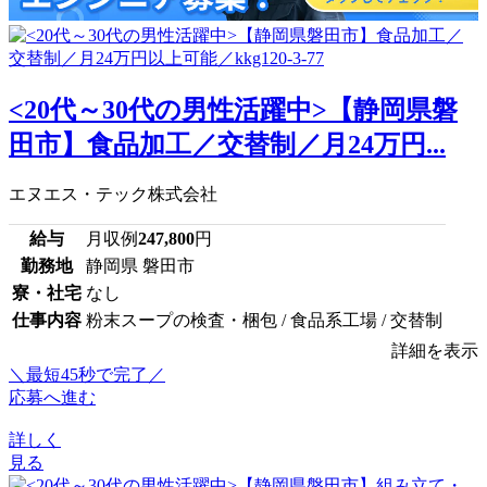
<20代～30代の男性活躍中>【静岡県磐
田市】食品加工／交替制／月24万円...
エヌエス・テック株式会社
給与
月収例
247,800
円
勤務地
静岡県 磐田市
寮・社宅
なし
仕事内容
粉末スープの検査・梱包 / 食品系工場 / 交替制
詳細を表示
＼最短45秒で完了／
応募へ進む
詳しく
見る