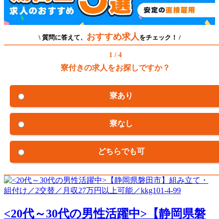
おすすめ求人
\ 質問に答えて、
をチェック！ /
1 / 4
寮付きの求人をお探しですか？
寮あり
寮なし
どちらでも可
<20代～30代の男性活躍中>【静岡県磐