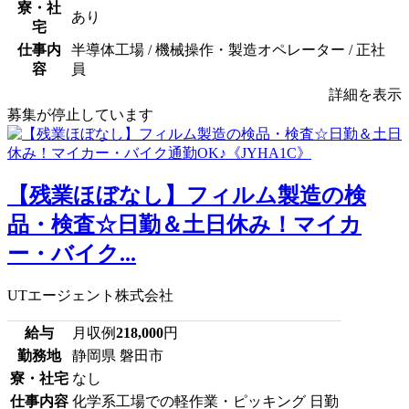
寮・社
あり
宅
仕事内
半導体工場 / 機械操作・製造オペレーター / 正社
容
員
詳細を表示
募集が停止しています
【残業ほぼなし】フィルム製造の検
品・検査☆日勤＆土日休み！マイカ
ー・バイク...
UTエージェント株式会社
給与
月収例
218,000
円
勤務地
静岡県 磐田市
寮・社宅
なし
仕事内容
化学系工場での軽作業・ピッキング 日勤