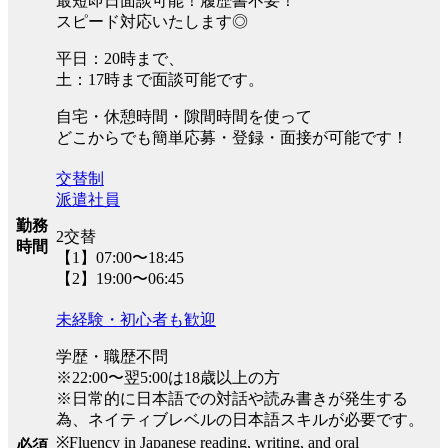
最短即日面談可能！履歴書不要！
スピード対応いたします◎
平日：20時まで、
土：17時まで面談可能です。
自宅・休憩時間・隙間時間を使って
どこからでも簡単応募・登録・面接が可能です！
交替制
派遣社員
勤務
2交替
時間
【1】07:00〜18:45
【2】19:00〜06:45
未経験・初心者も歓迎
学歴・職歴不問
※22:00〜翌5:00は18歳以上の方
※日常的に日本語での対話や読み書きが発生する
為、ネイティブレベルの日本語スキルが必要です。
※Fluency in Japanese reading, writing, and oral
必須