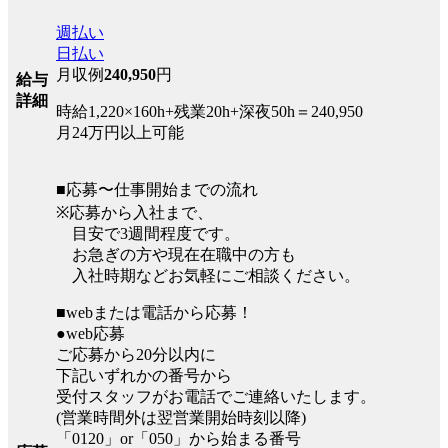
週払い
日払い
月収例
240,950
円
給与
詳細
時給1,220×160h+残業20h+深夜50h＝240,950
月24万円以上可能
■応募〜仕事開始までの流れ
※応募から入社まで、
目安で3週間程度です。
お急ぎの方や現在在職中の方も
入社時期などお気軽にご相談ください。
■webまたは電話から応募！
●web応募
ご応募から20分以内に
下記いずれかの番号から
受付スタッフがお電話でご連絡いたします。
(営業時間外は翌営業開始時刻以降)
「0120」or「050」から始まる番号