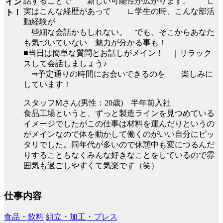
話することで 新しい可能性が広がります。 ∟
イン
実はこんな経歴があって ∟学生の時、こんな部活
ト！
動経験が
些細な会話かもしれない。 でも、そこからあなた
も気づいていない 魅力が分かる事も！
■当日は簡単な質問とお話しがメイン！ ｜リラック
スして会話しましょう♪
⇒予定通りの時間にお会いできるのを 楽しみに
しています！
スタッフMさん(男性：20歳) 半年前入社
食品工場というと、ずっと製造ラインを見つめている
イメージでしたがこの仕事は材料を運んだりというの
がメインなので体を動かして働くのがいい自分にピッ
タリでした。同年代が多いので休憩中も変につるんだ
りすることもなくみんな好きなことをしているので雰
囲気も過ごしやすくて気楽です（笑）
仕事内容
食品・飲料
組立・加工・プレス