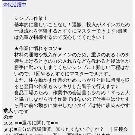
30代活躍中
シンプル作業！
基本的に難しいことなし！運搬、投入がメインのため
一度流れを体験するとすぐにマスターできます♪最初
は先輩が指導するので安心してください！
★作業に慣れるコツ★
材料の運搬や投入がメインのため、重さのあるものを
持ち上げるときの力の入れ方などを教わると後は体が
勝手に動いてしまうくらいシンプル！難しい工程はな
いので、1回やるとすぐにマスターできます。
また、体を動かす作業のためしっかりと睡眠時間を取
ると翌日の作業もスッキリした調子で行えます♪
食品工場のため、作業中の会話量も少なめ！ずっと人
と協力しながら行う作業ではないので仕事中はひたす
ら目の前の動きに集中したいタイプは特に馴染みやす
求人
いです！
のオ
＝■選考に関して■＝
スス
■自分の市場価値、知りたくないですか？ ｜直接会
メポ