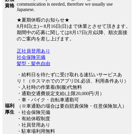
communication is needed, therefore we usually use
資格
Japanese.
★夏期休暇のお知らせ★
8月8日(土)～8月16日(日)まで休業とさせて頂きます。
期間中の応募に関しては8月17日(月)以降、順次面接
のご案内を差し上げます。
正社員登用あり
社会保険完備
髪型・髪色自由
・給料日を待たずに受け取れる速払いサービスあ
り！（※スマホでのアプリDL必須、利用条件あり）
・入社時の作業着(制服)代無料
・通勤交通費規定支給(上限20,000円/月）
・車・バイク・自転車通勤可
福利
（※車通勤の場合は要自賠責保険・任意保険加入）
厚生
・社会保険完備
・有給休暇制度
・社員登用あり
・駐車場利用無料