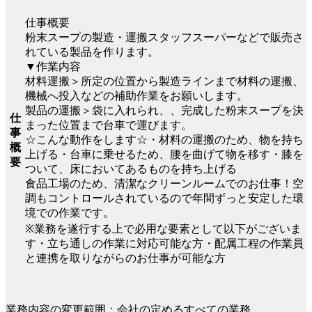
仕事概要
粉末スープの製造・運搬スタッフスーパーなどで販売さ
れている製品を作ります。
▼作業内容
材料運搬＞所定の位置から製造ラインまで材料の運搬、
機械へ投入などの補助作業をお願いします。
製品の運搬＞袋に入れられ、、完成した粉末スープを決
仕
まった位置まで台車で運びます。
事
☆こんな動作をします☆・材料の運搬のため、物を持ち
概
上げる・台車に乗せるため、腰を曲げて物を移す・膝を
要
ついて、床においてあるものを持ち上げる
食品工場のため、清潔なクリーンルームでのお仕事！空
調もコントロールされているので年間ずっと安定した環
境での作業です。
※業務を遂行する上で必用な要素として以下がございま
す・立ち通しの作業に対応可能な方・配属工程の作業員
と連携を取りながらのお仕事が可能な方
業務内容の変更範囲：会社の定めるすべての業務