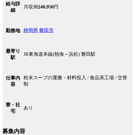
給与詳
月収例
240,950
円
細
静岡県
磐田市
勤務地
最寄り
JR東海道本線(熱海～浜松) 磐田駅
駅
粉末スープの運搬・材料投入 / 食品系工場 / 交替
仕事内
制
容
寮・社
あり
宅
募集内容