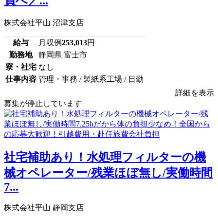
員へ／...
株式会社平山 沼津支店
給与
月収例
253,013
円
勤務地
静岡県 富士市
寮・社宅
なし
仕事内容
管理・事務 / 製紙系工場 / 日勤
詳細を表示
募集が停止しています
社宅補助あり！水処理フィルターの機
械オペレーター/残業ほぼ無し/実働時間
7...
株式会社平山 静岡支店