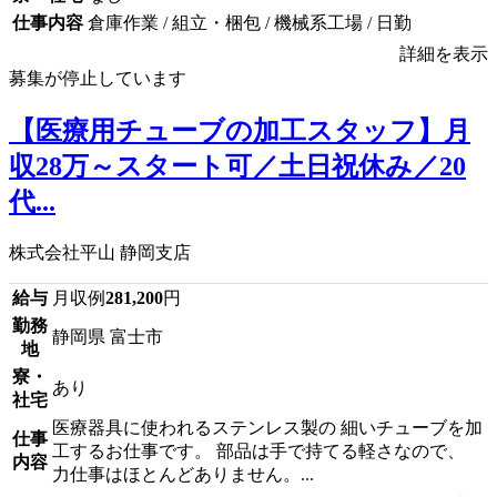
仕事内容
倉庫作業 / 組立・梱包 / 機械系工場 / 日勤
詳細を表示
募集が停止しています
【医療用チューブの加工スタッフ】月
収28万～スタート可／土日祝休み／20
代...
株式会社平山 静岡支店
給与
月収例
281,200
円
勤務
静岡県 富士市
地
寮・
あり
社宅
医療器具に使われるステンレス製の 細いチューブを加
仕事
工するお仕事です。 部品は手で持てる軽さなので、
内容
力仕事はほとんどありません。...