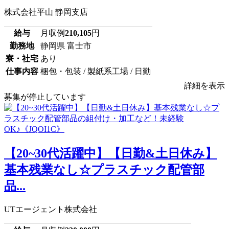
株式会社平山 静岡支店
給与
月収例
210,105
円
勤務地
静岡県 富士市
寮・社宅
あり
仕事内容
梱包・包装 / 製紙系工場 / 日勤
詳細を表示
募集が停止しています
【20~30代活躍中】【日勤&土日休み】
基本残業なし☆プラスチック配管部
品...
UTエージェント株式会社