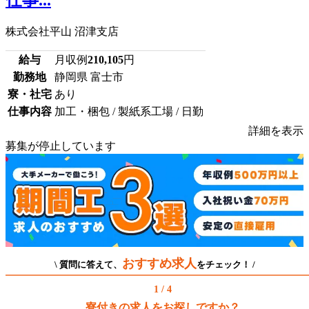
株式会社平山 沼津支店
給与
月収例
210,105
円
勤務地
静岡県 富士市
寮・社宅
あり
仕事内容
加工・梱包 / 製紙系工場 / 日勤
詳細を表示
募集が停止しています
おすすめ求人
\ 質問に答えて、
をチェック！ /
1 / 4
寮付きの求人をお探しですか？