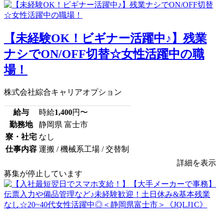
【未経験OK！ビギナー活躍中♪】残業
ナシでON/OFF切替☆女性活躍中の職
場！
株式会社綜合キャリアオプション
給与
時給
1,400
円〜
勤務地
静岡県 富士市
寮・社宅
なし
仕事内容
運搬 / 機械系工場 / 交替制
詳細を表示
募集が停止しています