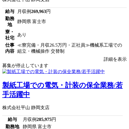
給与
月収例
269,963
円
勤務
静岡県 富士市
地
寮・
あり
社宅
仕事
≪寮完備・月収26.5万円・正社員≫機械系工場での
内容
組立・機械操作 交替制
詳細を表示
募集が停止しています
製紙工場での電気・計装の保全業務/若
手活躍中
株式会社平山 静岡支店
給与
月収例
285,975
円
勤務地
静岡県 富士市