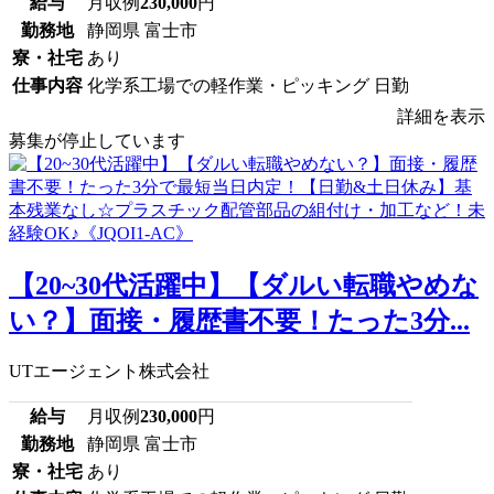
給与
月収例
230,000
円
勤務地
静岡県 富士市
寮・社宅
あり
仕事内容
化学系工場での軽作業・ピッキング 日勤
詳細を表示
募集が停止しています
【20~30代活躍中】【ダルい転職やめな
い？】面接・履歴書不要！たった3分...
UTエージェント株式会社
給与
月収例
230,000
円
勤務地
静岡県 富士市
寮・社宅
あり