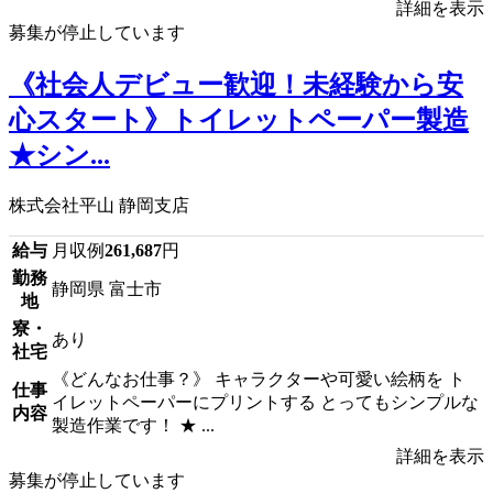
詳細を表示
募集が停止しています
《社会人デビュー歓迎！未経験から安
心スタート》トイレットペーパー製造
★シン...
株式会社平山 静岡支店
給与
月収例
261,687
円
勤務
静岡県 富士市
地
寮・
あり
社宅
《どんなお仕事？》 キャラクターや可愛い絵柄を ト
仕事
イレットペーパーにプリントする とってもシンプルな
内容
製造作業です！ ★ ...
詳細を表示
募集が停止しています