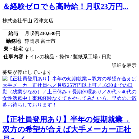
＆経験ゼロでも高時給！月収23万円...
株式会社平山 沼津支店
給与
月収例
230,630
円
勤務地
静岡県 富士市
寮・社宅
なし
仕事内容
トイレの検品・操作 / 製紙系工場 / 日勤
詳細を表示
募集が停止しています
【正社員登用あり】半年の短期就業→
双方の希望が合えば大手メーカー正社