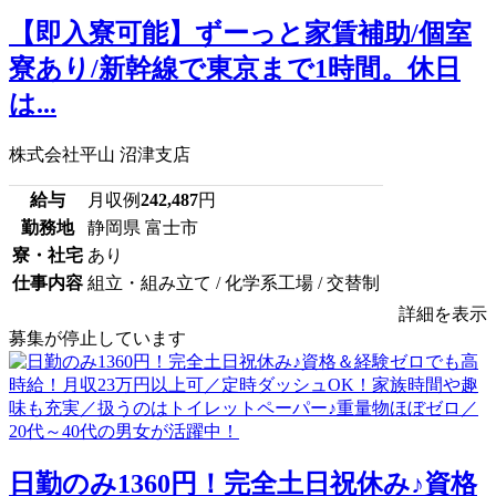
【即入寮可能】ずーっと家賃補助/個室
寮あり/新幹線で東京まで1時間。休日
は...
株式会社平山 沼津支店
給与
月収例
242,487
円
勤務地
静岡県 富士市
寮・社宅
あり
仕事内容
組立・組み立て / 化学系工場 / 交替制
詳細を表示
募集が停止しています
日勤のみ1360円！完全土日祝休み♪資格