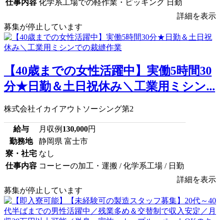
仕事内容
化学系工場での軽作業・ピッキング 日勤
詳細を表示
募集が停止しています
【40歳までの女性活躍中】実働5時間30
分★日勤＆土日祝休み＼工業用ミシン...
株式会社イカイアウトソーシング第2
給与
月収例
130,000
円
勤務地
静岡県 富士市
寮・社宅
なし
仕事内容
コーヒーの加工・運搬 / 化学系工場 / 日勤
詳細を表示
募集が停止しています