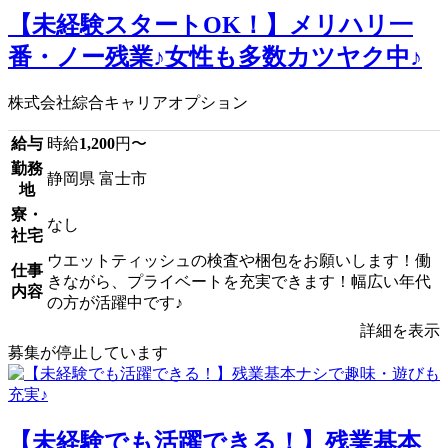
【未経験スタートOK！】メリハリ一
番・ノー残業♪女性も多数カツヤク中♪
株式会社綜合キャリアオプション
給与
時給
1,200
円〜
勤務
静岡県 富士市
地
寮・
なし
社宅
ウエットティッシュの検査や梱包をお願いします！働
仕事
きながら、プライベートを充実できます！幅広い年代
内容
の方が活躍中です♪
詳細を表示
募集が停止しています
【未経験でも活躍できる！】残業基本