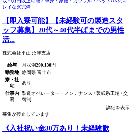
【即入寮可能】【未経験可の製造スタ
ッフ募集】20代～40代半ばまでの男性
活...
株式会社平山 沼津支店
給与
月収例
290,138
円
勤務地
静岡県 富士市
寮・社
あり
宅
仕事内
製造オペレーター・メンテナンス / 製紙系工場 / 交
容
替制
詳細を表示
募集が停止しています
《入社祝い金30万あり！未経験歓