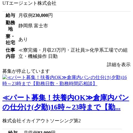
UTエージェント株式会社
給与
月収例
230,000
円
勤務
静岡県 富士市
地
寮・
あり
社宅
仕事
≪寮完備・月収23万円・正社員≫化学系工場での組
内容
立・機械操作 日勤
詳細を表示
募集が停止しています
≪パート募集！扶養内OK≫倉庫内パン
の仕分け(夕勤)16時～23時まで【勤...
株式会社イカイアウトソーシング第2
給与
月収例
83,000
円