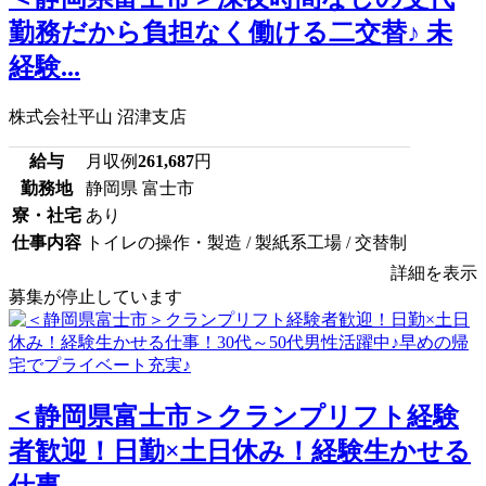
勤務だから負担なく働ける二交替♪ 未
経験...
株式会社平山 沼津支店
給与
月収例
261,687
円
勤務地
静岡県 富士市
寮・社宅
あり
仕事内容
トイレの操作・製造 / 製紙系工場 / 交替制
詳細を表示
募集が停止しています
＜静岡県富士市＞クランプリフト経験
者歓迎！日勤×土日休み！経験生かせる
仕事...