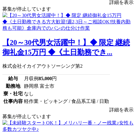
詳細を表示
募集が停止しています
【20～30代男女活躍中！】◆ 限定 継続
御礼金15万円 ◆《土日勤務でき...
株式会社イカイアウトソーシング第2
給与
月収例
85,000
円
勤務地
静岡県 富士市
寮・社宅
なし
仕事内容
軽作業・ピッキング / 食品系工場 / 日勤
詳細を表示
募集が停止しています