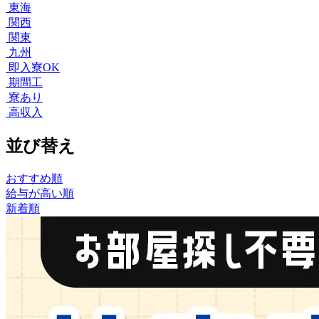
東海
関西
関東
九州
即入寮OK
期間工
寮あり
高収入
並び替え
おすすめ順
給与が高い順
新着順