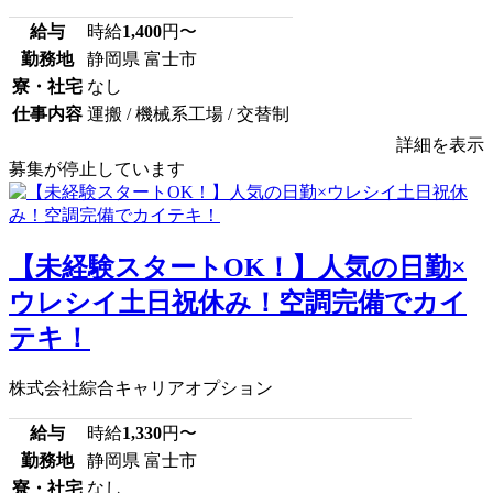
給与
時給
1,400
円〜
勤務地
静岡県 富士市
寮・社宅
なし
仕事内容
運搬 / 機械系工場 / 交替制
詳細を表示
募集が停止しています
【未経験スタートOK！】人気の日勤×
ウレシイ土日祝休み！空調完備でカイ
テキ！
株式会社綜合キャリアオプション
給与
時給
1,330
円〜
勤務地
静岡県 富士市
寮・社宅
なし