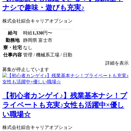
ナシで趣味・遊びも充実♪
株式会社綜合キャリアオプション
給与
時給
1,330
円〜
勤務地
静岡県 富士市
寮・社宅
なし
仕事内容
管理 / 機械系工場 / 日勤
詳細を表示
募集が停止しています
【初心者カンゲイ♪】残業基本ナシ！プ
ライベートも充実♪女性も活躍中×優し
い職場☆
株式会社綜合キャリアオプション