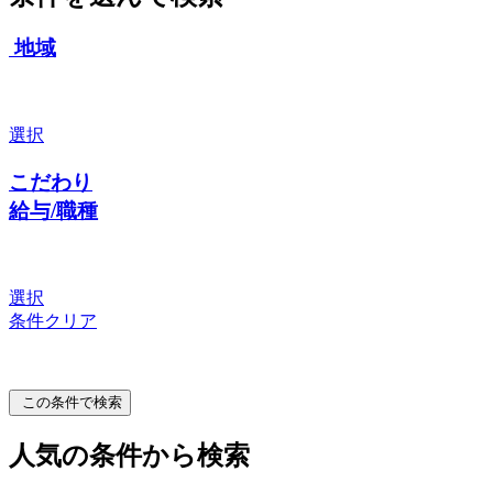
地域
選択
こだわり
給与/職種
選択
条件クリア
この条件で検索
人気の条件から検索