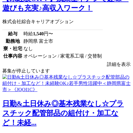
遊びも充実♪高収入ワーク！
株式会社綜合キャリアオプション
給与
時給
1,540
円〜
勤務地
静岡県 富士市
寮・社宅
なし
仕事内容
オペレーション / 家電系工場 / 交替制
詳細を表示
募集が停止しています
日勤&土日休み◎基本残業なし☆プラ
スチック配管部品の組付け・加工な
ど！未経...