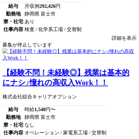
給与
月収例
292,426
円
勤務地
静岡県 富士市
寮・社宅
あり
仕事内容
検査 / 化学系工場 / 交替制
詳細を表示
募集が停止しています
【経験不問！未経験◎】残業は基本的
にナシ♪憧れの高収入Work！！
株式会社綜合キャリアオプション
給与
時給
1,540
円〜
勤務地
静岡県 富士市
寮・社宅
なし
仕事内容
オペレーション / 家電系工場 / 交替制