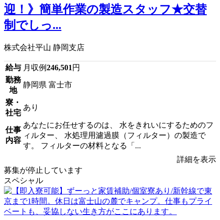
迎！》簡単作業の製造スタッフ★交替
制でしっ...
株式会社平山 静岡支店
給与
月収例
246,501
円
勤務
静岡県 富士市
地
寮・
あり
社宅
あなたにお任せするのは、 水をきれいにするためのフ
仕事
ィルター、 水処理用濾過膜（フィルター）の製造で
内容
す。 フィルターの材料となる「...
詳細を表示
募集が停止しています
スペシャル