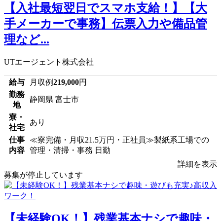
【入社最短翌日でスマホ支給！】【大
手メーカーで事務】伝票入力や備品管
理など...
UTエージェント株式会社
給与
月収例
219,000
円
勤務
静岡県 富士市
地
寮・
あり
社宅
仕事
≪寮完備・月収21.5万円・正社員≫製紙系工場での
内容
管理・清掃・事務 日勤
詳細を表示
募集が停止しています
【未経験OK！】残業基本ナシで趣味・