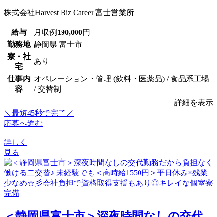
株式会社Harvest Biz Career 富士営業所
給与
月収例
190,000
円
勤務地
静岡県 富士市
寮・社
あり
宅
仕事内
オペレーション・管理 (飲料・医薬品) / 食品系工場
容
/ 交替制
詳細を表示
＼最短45秒で完了／
応募へ進む
詳しく
見る
＜静岡県富士市＞深夜時間なしの交代