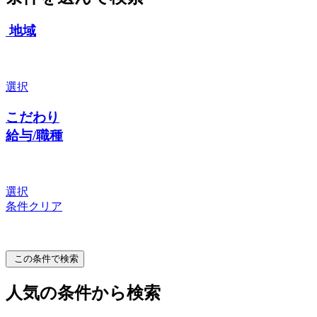
地域
選択
こだわり
給与/職種
選択
条件クリア
この条件で検索
人気の条件から検索