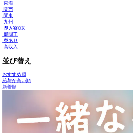
東海
関西
関東
九州
即入寮OK
期間工
寮あり
高収入
並び替え
おすすめ順
給与が高い順
新着順