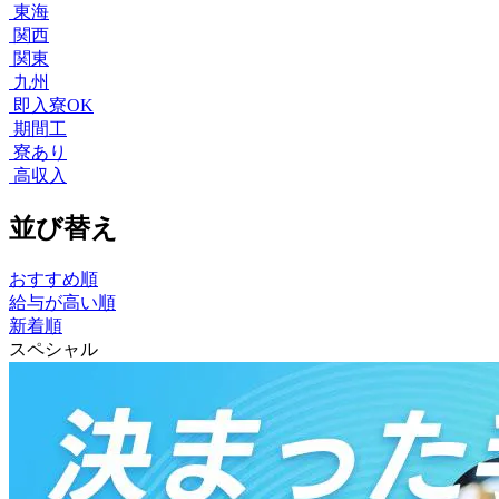
東海
関西
関東
九州
即入寮OK
期間工
寮あり
高収入
並び替え
おすすめ順
給与が高い順
新着順
スペシャル