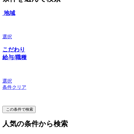
地域
選択
こだわり
給与/職種
選択
条件クリア
この条件で検索
人気の条件から検索