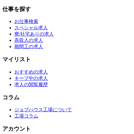
仕事を探す
お仕事検索
スペシャル求人
寮/社宅ありの求人
高収入の求人
期間工の求人
マイリスト
おすすめの求人
キープ中の求人
求人の閲覧履歴
コラム
ジョブハウス工場について
工場コラム
アカウント