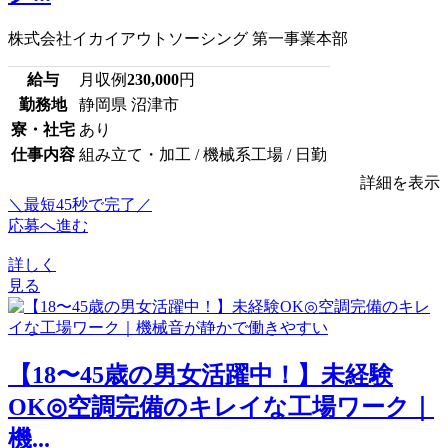
株式会社イカイアウトソーシング 第一事業本部
給与
月収例
230,000
円
勤務地
静岡県 沼津市
寮・社宅
あり
仕事内容
組み立て・加工 / 機械系工場 / 日勤
詳細を表示
＼最短45秒で完了／
応募へ進む
詳しく
見る
【18〜45歳の男女活躍中！】未経験
OK◎空調完備のキレイな工場ワーク｜
機...