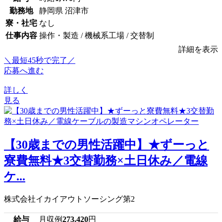
勤務地
静岡県 沼津市
寮・社宅
なし
仕事内容
操作・製造 / 機械系工場 / 交替制
詳細を表示
＼最短45秒で完了／
応募へ進む
詳しく
見る
【30歳までの男性活躍中】★ずーっと
寮費無料★3交替勤務×土日休み／電線
ケ...
株式会社イカイアウトソーシング第2
給与
月収例
273,420
円