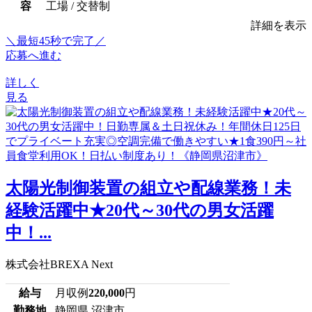
容
工場 / 交替制
詳細を表示
＼最短45秒で完了／
応募へ進む
詳しく
見る
太陽光制御装置の組立や配線業務！未
経験活躍中★20代～30代の男女活躍
中！...
株式会社BREXA Next
給与
月収例
220,000
円
勤務地
静岡県 沼津市