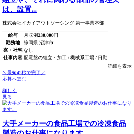
は、設置...
株式会社イカイアウトソーシング 第一事業本部
給与
月収例
230,000
円
勤務地
静岡県 沼津市
寮・社宅
なし
仕事内容
配電盤の組立・加工 / 機械系工場 / 日勤
詳細を表示
＼最短45秒で完了／
応募へ進む
詳しく
見る
大手メーカーの食品工場での冷凍食品
製造のお仕事になります。