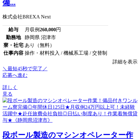
備...
株式会社BREXA Next
給与
月収例
260,000
円
勤務地
静岡県 沼津市
寮・社宅
あり（無料）
仕事内容
操作・材料投入 / 機械系工場 / 交替制
詳細を表示
＼最短45秒で完了／
応募へ進む
詳しく
見る
段ボール製造のマシンオペレーター作