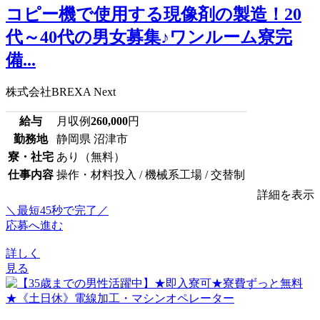
コピー機で使用する現像剤の製造！20
代～40代の男女募集♪ワンルーム寮完
備...
株式会社BREXA Next
給与
月収例
260,000
円
勤務地
静岡県 沼津市
寮・社宅
あり（無料）
仕事内容
操作・材料投入 / 機械系工場 / 交替制
詳細を表示
＼最短45秒で完了／
応募へ進む
詳しく
見る