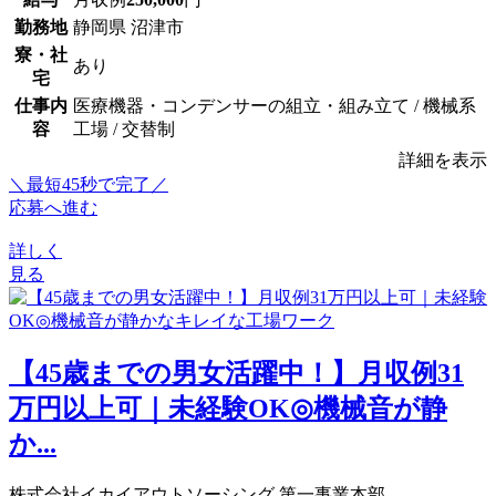
勤務地
静岡県 沼津市
寮・社
あり
宅
仕事内
医療機器・コンデンサーの組立・組み立て / 機械系
容
工場 / 交替制
詳細を表示
＼最短45秒で完了／
応募へ進む
詳しく
見る
【45歳までの男女活躍中！】月収例31
万円以上可｜未経験OK◎機械音が静
か...
株式会社イカイアウトソーシング 第一事業本部