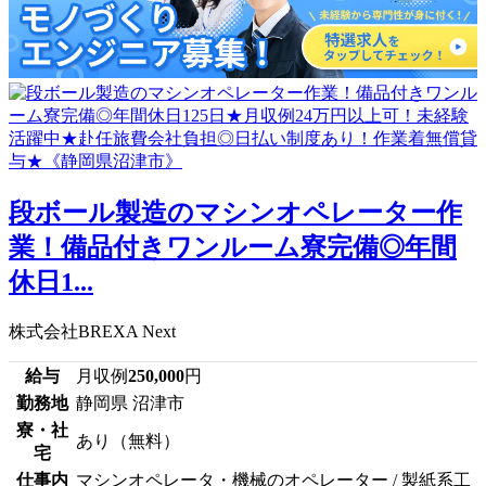
段ボール製造のマシンオペレーター作
業！備品付きワンルーム寮完備◎年間
休日1...
株式会社BREXA Next
給与
月収例
250,000
円
勤務地
静岡県 沼津市
寮・社
あり（無料）
宅
仕事内
マシンオペレータ・機械のオペレーター / 製紙系工