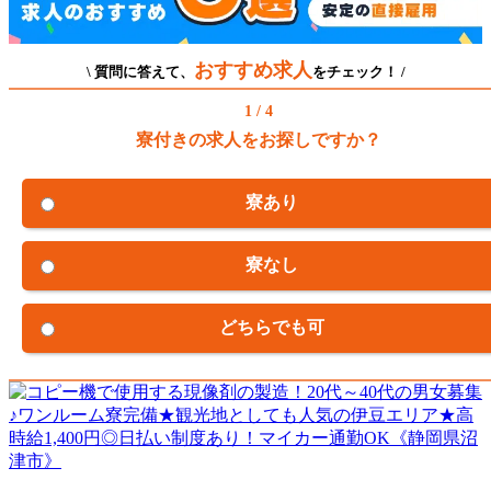
おすすめ求人
\ 質問に答えて、
をチェック！ /
1 / 4
寮付きの求人をお探しですか？
寮あり
寮なし
どちらでも可