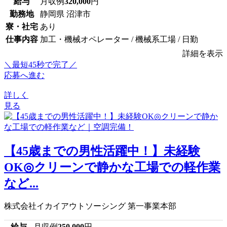
給与
月収例
320,000
円
勤務地
静岡県 沼津市
寮・社宅
あり
仕事内容
加工・機械オペレーター / 機械系工場 / 日勤
詳細を表示
＼最短45秒で完了／
応募へ進む
詳しく
見る
【45歳までの男性活躍中！】未経験
OK◎クリーンで静かな工場での軽作業
など...
株式会社イカイアウトソーシング 第一事業本部
給与
月収例
250,000
円