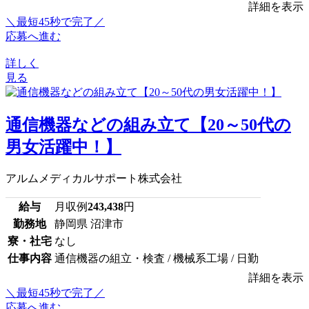
詳細を表示
＼最短45秒で完了／
応募へ進む
詳しく
見る
通信機器などの組み立て【20～50代の
男女活躍中！】
アルムメディカルサポート株式会社
給与
月収例
243,438
円
勤務地
静岡県 沼津市
寮・社宅
なし
仕事内容
通信機器の組立・検査 / 機械系工場 / 日勤
詳細を表示
＼最短45秒で完了／
応募へ進む