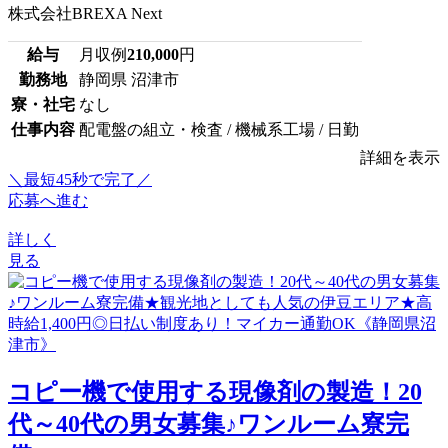
株式会社BREXA Next
給与
月収例
210,000
円
勤務地
静岡県 沼津市
寮・社宅
なし
仕事内容
配電盤の組立・検査 / 機械系工場 / 日勤
詳細を表示
＼最短45秒で完了／
応募へ進む
詳しく
見る
コピー機で使用する現像剤の製造！20
代～40代の男女募集♪ワンルーム寮完