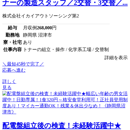
ナーの製造スタッフ／2交替・3交替／...
株式会社イカイアウトソーシング第2
給与
月収例
268,000
円
勤務地
静岡県 沼津市
寮・社宅
あり
仕事内容
トナーの組立・操作 / 化学系工場 / 交替制
詳細を表示
＼最短45秒で完了／
応募へ進む
詳しく
見る
配電盤組立後の検査！未経験活躍中★