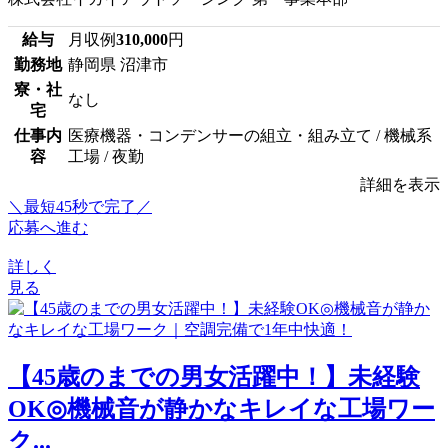
給与
月収例
310,000
円
勤務地
静岡県 沼津市
寮・社
なし
宅
仕事内
医療機器・コンデンサーの組立・組み立て / 機械系
容
工場 / 夜勤
詳細を表示
＼最短45秒で完了／
応募へ進む
詳しく
見る
【45歳のまでの男女活躍中！】未経験
OK◎機械音が静かなキレイな工場ワー
ク...