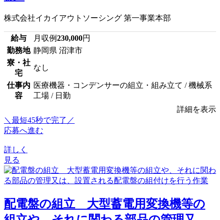
株式会社イカイアウトソーシング 第一事業本部
給与
月収例
230,000
円
勤務地
静岡県 沼津市
寮・社
なし
宅
仕事内
医療機器・コンデンサーの組立・組み立て / 機械系
容
工場 / 日勤
詳細を表示
＼最短45秒で完了／
応募へ進む
詳しく
見る
配電盤の組立 大型蓄電用変換機等の
組立や、それに関わる部品の管理又