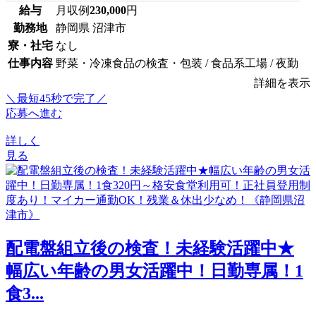
給与
月収例
230,000
円
勤務地
静岡県 沼津市
寮・社宅
なし
仕事内容
野菜・冷凍食品の検査・包装 / 食品系工場 / 夜勤
詳細を表示
＼最短45秒で完了／
応募へ進む
詳しく
見る
配電盤組立後の検査！未経験活躍中★
幅広い年齢の男女活躍中！日勤専属！1
食3...