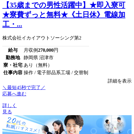
【35歳までの男性活躍中】★即入寮可
★寮費ずっと無料★《土日休》電線加
工・...
株式会社イカイアウトソーシング第2
給与
月収例
270,000
円
勤務地
静岡県 沼津市
寮・社宅
あり（無料）
仕事内容
操作 / 電子部品系工場 / 交替制
詳細を表示
＼最短45秒で完了／
応募へ進む
詳しく
見る