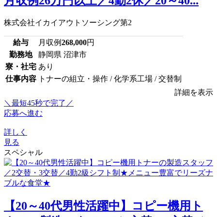
月収例26万円以上／4勤2休／20～40...
株式会社イカイアウトソーシング第2
給与
月収例
268,000
円
勤務地
静岡県 沼津市
寮・社宅
あり
仕事内容
トナーの組立・操作 / 化学系工場 / 交替制
詳細を表示
＼最短45秒で完了／
応募へ進む
詳しく
見る
スペシャル
【20～40代男性活躍中】コピー機用ト