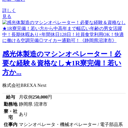
詳しく
見る
感光体製造のマシンオペレーター！必
要な経験＆資格なし★1R寮完備！若い
方か...
株式会社BREXA Next
給与
月収例
250,000
円
勤務地
静岡県 沼津市
寮・社
あり
宅
仕事内
マシンオペレータ・機械オペレーター / 電子部品系