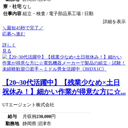
寮・社宅
なし
仕事内容
組立・検査 / 電子部品系工場 / 日勤
詳細を表示
＼最短45秒で完了／
応募へ進む
詳しく
見る
【20~30代活躍中】【残業少なめ×土日
祝休み！】細かい作業が得意な方に☆...
UTエージェント株式会社
給与
月収例
230,000
円
勤務地
静岡県 沼津市