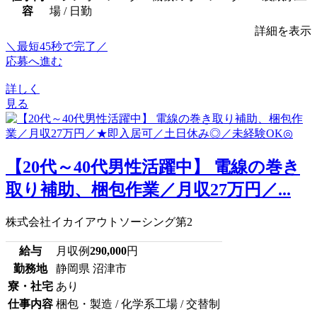
容
場 / 日勤
詳細を表示
＼最短45秒で完了／
応募へ進む
詳しく
見る
【20代～40代男性活躍中】 電線の巻き
取り補助、梱包作業／月収27万円／...
株式会社イカイアウトソーシング第2
給与
月収例
290,000
円
勤務地
静岡県 沼津市
寮・社宅
あり
仕事内容
梱包・製造 / 化学系工場 / 交替制