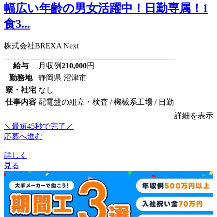
幅広い年齢の男女活躍中！日勤専属！1
食3...
株式会社BREXA Next
給与
月収例
210,000
円
勤務地
静岡県 沼津市
寮・社宅
なし
仕事内容
配電盤の組立・検査 / 機械系工場 / 日勤
詳細を表示
＼最短45秒で完了／
応募へ進む
詳しく
見る