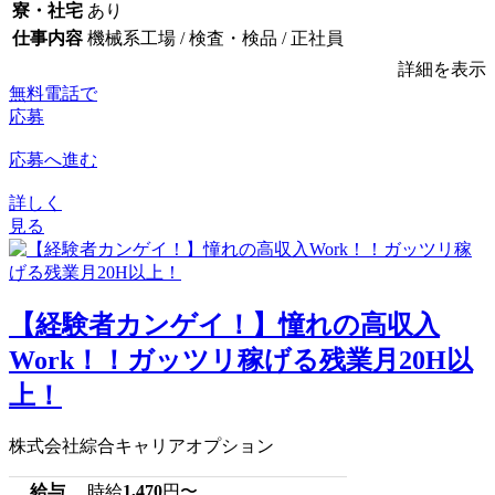
寮・社宅
あり
仕事内容
機械系工場 / 検査・検品 / 正社員
詳細を表示
無料電話で
応募
応募へ進む
詳しく
見る
【経験者カンゲイ！】憧れの高収入
Work！！ガッツリ稼げる残業月20H以
上！
株式会社綜合キャリアオプション
給与
時給
1,470
円〜