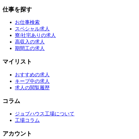
仕事を探す
お仕事検索
スペシャル求人
寮/社宅ありの求人
高収入の求人
期間工の求人
マイリスト
おすすめの求人
キープ中の求人
求人の閲覧履歴
コラム
ジョブハウス工場について
工場コラム
アカウント