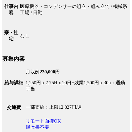
医療機器・コンデンサーの組立・組み立て / 機械系
仕事内
工場 / 日勤
容
寮・社
なし
宅
募集内容
月収例
230,000
円
給与詳細
1,250円ｘ7.75Hｘ20日+残業1,500円ｘ30h＋通勤
手当
一部支給：上限12,827円/月
交通費
リモート面接OK
履歴書不要