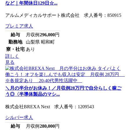
など｜年間休日129日☆...
アルムメディカルサポート株式会社 求人番号：850915
プレミア求人
給与
月収例
296,000
円
勤務地
山梨県 昭和町
寮・社宅
あり
詳しく
見る
＼月の半分がお休み！／月収例28万円で自分らしく稼ご
う◎〈半導体製品のマシ...
株式会社BREXA Next 求人番号：1209543
シルバー求人
給与
月収例
280,000
円