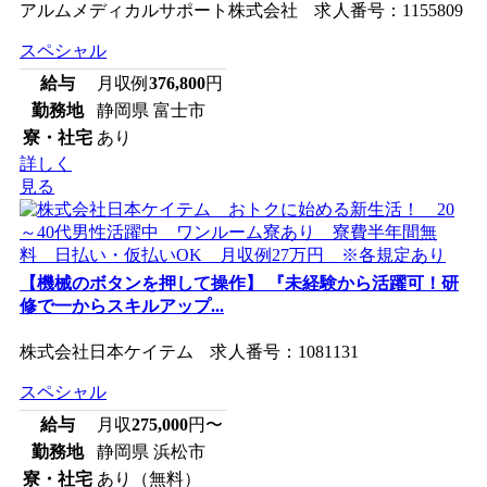
アルムメディカルサポート株式会社 求人番号：1155809
スペシャル
給与
月収例
376,800
円
勤務地
静岡県 富士市
寮・社宅
あり
詳しく
見る
【機械のボタンを押して操作】 『未経験から活躍可！研
修で一からスキルアップ...
株式会社日本ケイテム 求人番号：1081131
スペシャル
給与
月収
275,000
円〜
勤務地
静岡県 浜松市
寮・社宅
あり（無料）