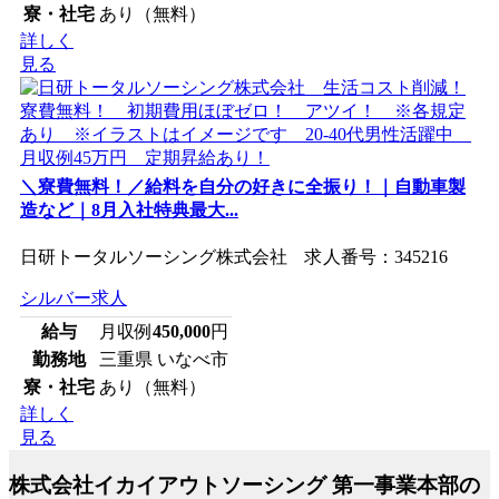
寮・社宅
あり（無料）
詳しく
見る
＼寮費無料！／給料を自分の好きに全振り！｜自動車製
造など｜8月入社特典最大...
日研トータルソーシング株式会社 求人番号：345216
シルバー求人
給与
月収例
450,000
円
勤務地
三重県 いなべ市
寮・社宅
あり（無料）
詳しく
見る
株式会社イカイアウトソーシング 第一事業本部の