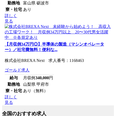
勤務地
富山県 砺波市
寮・社宅
あり
詳しく
見る
【月収例34万円◎】半導体の製造（マシンオペレータ
ー）／社宅費無料！便利な...
株式会社BREXA Next 求人番号：1168463
ゴールド求人
給与
月収例
340,000
円
勤務地
山梨県 甲府市
寮・社宅
あり（無料）
詳しく
見る
全国のおすすめ求人