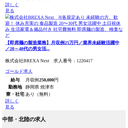
詳しく
見る
【即席麺の製造業務】月収例25万円／業界未経験活躍中
／20～40代の男女活...
株式会社BREXA Next 求人番号：1220417
ゴールド求人
給与
月収例
250,000
円
勤務地
静岡県 焼津市
寮・社宅
あり（無料）
詳しく
見る
中部・北陸の求人