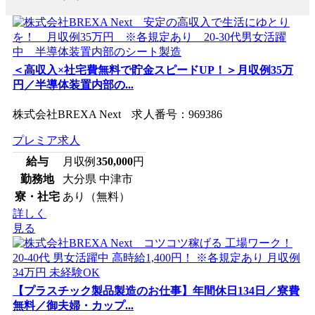
＜高収入×社宅費無料で貯金スピードUP！＞月収例35万
円／半導体装置内部の...
株式会社BREXA Next 求人番号：969386
プレミア求人
給与
月収例
350,000
円
勤務地
大分県 中津市
寮・社宅
あり（無料）
詳しく
見る
【プラスチック製品製造のお仕事】年間休日134日／寮費
無料／御夫婦・カップ...