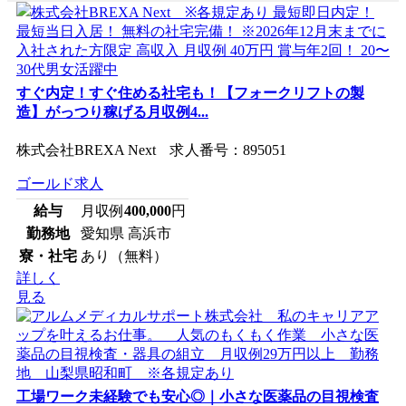
すぐ内定！すぐ住める社宅も！【フォークリフトの製
造】がっつり稼げる月収例4...
株式会社BREXA Next 求人番号：895051
ゴールド求人
給与
月収例
400,000
円
勤務地
愛知県 高浜市
寮・社宅
あり（無料）
詳しく
見る
工場ワーク未経験でも安心◎｜小さな医薬品の目視検査