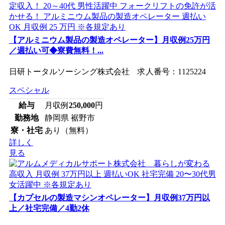
【アルミニウム製品の製造オペレーター】月収例25万円
／週払い可◆寮費無料！...
日研トータルソーシング株式会社 求人番号：1125224
スペシャル
給与
月収例
250,000
円
勤務地
静岡県 裾野市
寮・社宅
あり（無料）
詳しく
見る
【カプセルの製造マシンオペレーター】月収例37万円以
上／社宅完備／4勤2休