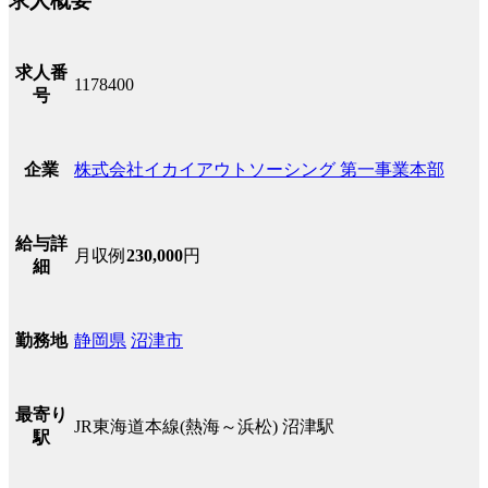
求人概要
求人番
1178400
号
株式会社イカイアウトソーシング 第一事業本部
企業
給与詳
月収例
230,000
円
細
静岡県
沼津市
勤務地
最寄り
JR東海道本線(熱海～浜松) 沼津駅
駅