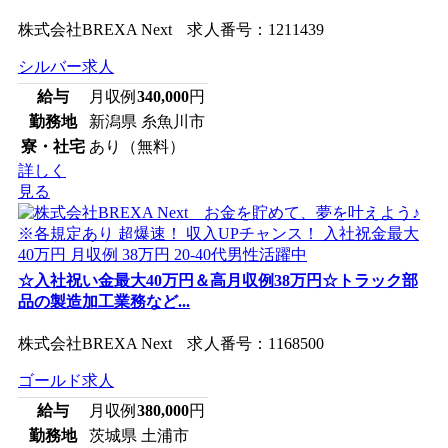
株式会社BREXA Next 求人番号：1211439
シルバー求人
給与
月収例
340,000
円
勤務地
新潟県 糸魚川市
寮・社宅
あり（無料）
詳しく
見る
☆入社祝い金最大40万円＆高月収例38万円☆トラック部
品の製造加工業務など...
株式会社BREXA Next 求人番号：1168500
ゴールド求人
給与
月収例
380,000
円
勤務地
茨城県 土浦市