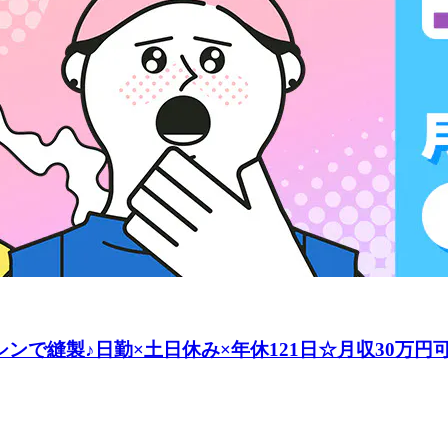
ンで縫製♪日勤×土日休み×年休121日☆月収30万円可◎