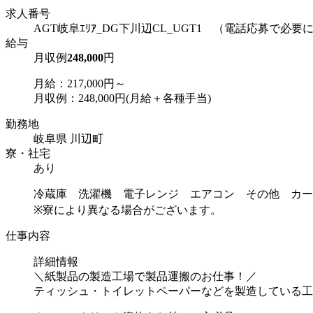
求人番号
AGT岐阜ｴﾘｱ_DG下川辺CL_UGT1 （電話応募で必
給与
月収例
248,000
円
月給：217,000円～
月収例：248,000円(月給＋各種手当)
勤務地
岐阜県 川辺町
寮・社宅
あり
冷蔵庫 洗濯機 電子レンジ エアコン その他 カー
※寮により異なる場合がございます。
仕事内容
詳細情報
＼紙製品の製造工場で製品運搬のお仕事！／
ティッシュ・トイレットペーパーなどを製造している工