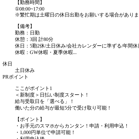
【勤務時間】
①08:00~17:00
※繁忙期は土曜日の休日出勤をお願いする場合がありま
【備考】
勤務：日勤
休憩：3回 計80分
休日：5勤2休/土日休み/会社カレンダーに準ずる/年間休日
休暇：GW休暇・夏季休暇...
休日
土日休み
PRポイント
ここがポイント1
＜新制度＞日払い制度スタート！
給与受取日を「選べる」！
働いた分の給与が最短5分で受け取り可能！
【ポイント】
・お手元のスマホからカンタン！申請・利用申込！
・1,000円単位で申請可能！
・利用申込後、...