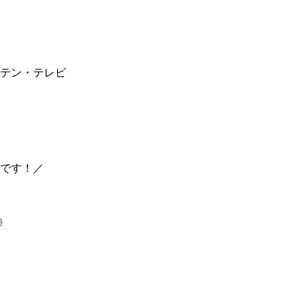
テン・テレビ
です！／
◎