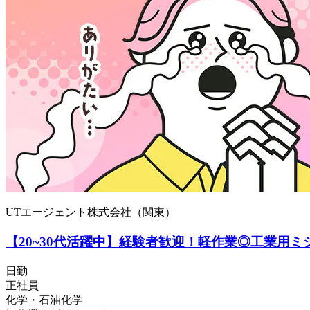
UTエージェント株式会社（関東）
【20~30代活躍中】経験者歓迎！軽作業◎工業用ミシ
日勤
正社員
化学・石油化学