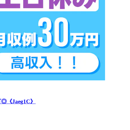
《Jaeg1C》