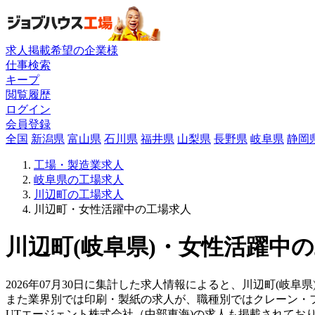
求人掲載希望の企業様
仕事検索
キープ
閲覧履歴
ログイン
会員登録
全国
新潟県
富山県
石川県
福井県
山梨県
長野県
岐阜県
静岡
工場・製造業求人
岐阜県の工場求人
川辺町の工場求人
川辺町・女性活躍中の工場求人
川辺町(岐阜県)・女性活躍中の
2026年07月30日に集計した求人情報によると、川辺町(岐阜県
また業界別では印刷・製紙の求人が、職種別ではクレーン・
UTエージェント株式会社（中部東海)の求人も掲載されてお