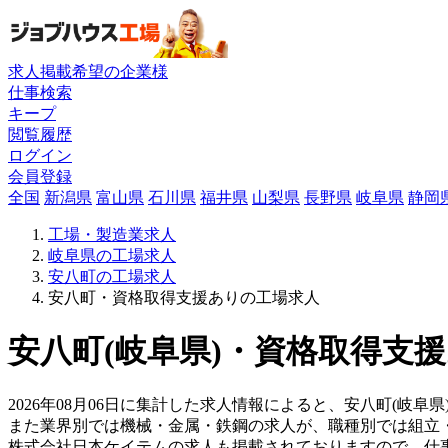
求人掲載希望の企業様
仕事検索
キープ
閲覧履歴
ログイン
会員登録
全国
新潟県
富山県
石川県
福井県
山梨県
長野県
岐阜県
静岡
工場・製造業求人
岐阜県の工場求人
安八町の工場求人
安八町・資格取得支援ありの工場求人
安八町(岐阜県)・資格取得支援
2026年08月06日に集計した求人情報によると、安八町(岐阜県
また業界別では機械・金属・鉄鋼の求人が、職種別では組立
株式会社日本ケイテムの求人も掲載されておりますので、仕