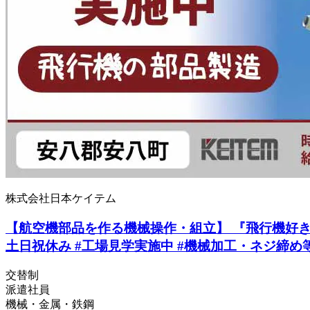
株式会社日本ケイテム
【航空機部品を作る機械操作・組立】 『飛行機好きさん
土日祝休み #工場見学実施中 #機械加工・ネジ締め等 
交替制
派遣社員
機械・金属・鉄鋼