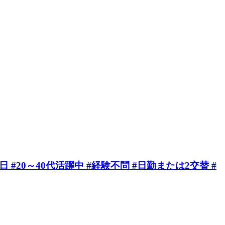
20～40代活躍中 #経験不問 #日勤または2交替 #