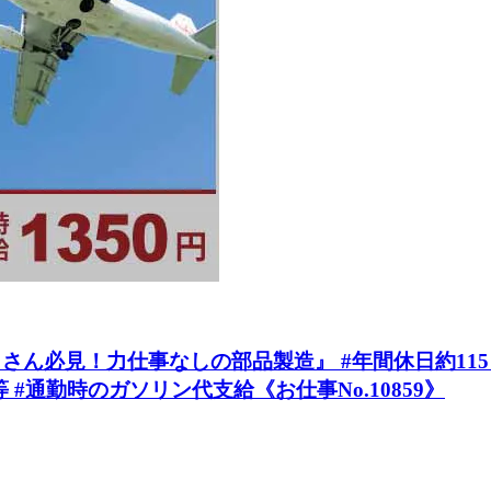
必見！力仕事なしの部品製造』 #年間休日約115日 #
#通勤時のガソリン代支給《お仕事No.10859》