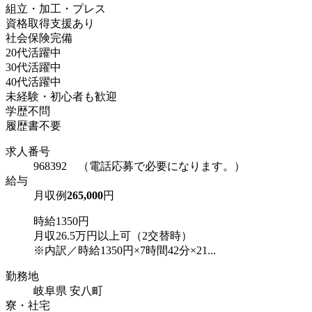
組立・加工・プレス
資格取得支援あり
社会保険完備
20代活躍中
30代活躍中
40代活躍中
未経験・初心者も歓迎
学歴不問
履歴書不要
求人番号
968392 （電話応募で必要になります。）
給与
月収例
265,000
円
時給1350円
月収26.5万円以上可（2交替時）
※内訳／時給1350円×7時間42分×21...
勤務地
岐阜県 安八町
寮・社宅