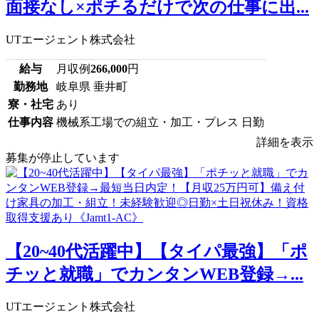
面接なし×ポチるだけで次の仕事に出...
UTエージェント株式会社
給与
月収例
266,000
円
勤務地
岐阜県 垂井町
寮・社宅
あり
仕事内容
機械系工場での組立・加工・プレス 日勤
詳細を表示
募集が停止しています
【20~40代活躍中】【タイパ最強】「ポ
チッと就職」でカンタンWEB登録→...
UTエージェント株式会社