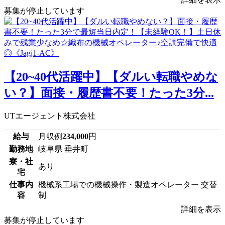
募集が停止しています
【20~40代活躍中】【ダルい転職やめな
い？】面接・履歴書不要！たった3分...
UTエージェント株式会社
給与
月収例
234,000
円
勤務地
岐阜県 垂井町
寮・社
あり
宅
仕事内
機械系工場での機械操作・製造オペレーター 交替
容
制
詳細を表示
募集が停止しています