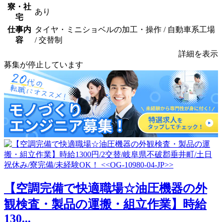
寮・社
あり
宅
仕事内
タイヤ・ミニショベルの加工・操作 / 自動車系工場
容
/ 交替制
詳細を表示
募集が停止しています
【空調完備で快適職場☆油圧機器の外
観検査・製品の運搬・組立作業】時給
130...