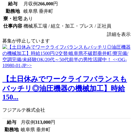
給与
月収例
266,000
円
勤務地
岐阜県 垂井町
寮・社宅
あり
仕事内容
機械系工場 / 組立・加工・プレス / 正社員
詳細を表示
募集が停止しています
【土日休みでワークライフバランスも
バッチリ◎油圧機器の機械加工】時給
150...
フジアルテ株式会社
給与
月収例
313,000
円
勤務地
岐阜県 垂井町