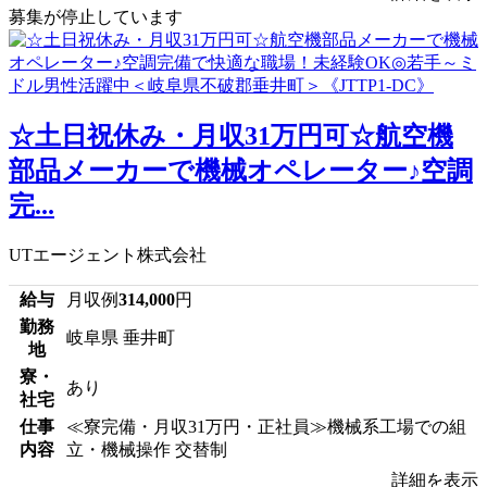
募集が停止しています
☆土日祝休み・月収31万円可☆航空機
部品メーカーで機械オペレーター♪空調
完...
UTエージェント株式会社
給与
月収例
314,000
円
勤務
岐阜県 垂井町
地
寮・
あり
社宅
仕事
≪寮完備・月収31万円・正社員≫機械系工場での組
内容
立・機械操作 交替制
詳細を表示