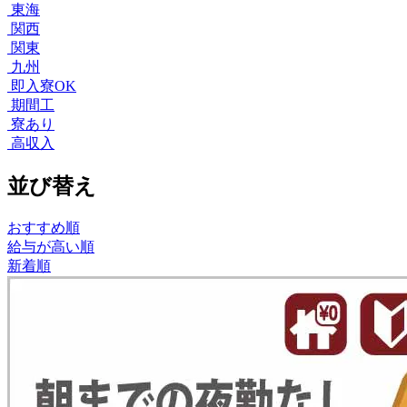
東海
関西
関東
九州
即入寮OK
期間工
寮あり
高収入
並び替え
おすすめ順
給与が高い順
新着順