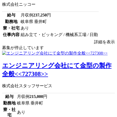
株式会社ニッコー
給与
月収例
237,250
円
勤務地
岐阜県 垂井町
寮・社宅
あり
仕事内容
組み立て・ピッキング / 機械系工場 / 日勤
詳細を表示
募集が停止しています
エンジニアリング会社にて金型の製作
全般<<727308>>
株式会社スタッフサービス
給与
月収例
215,000
円
勤務地
岐阜県 垂井町
寮・社
あり
宅