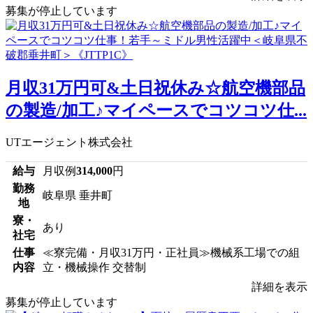
募集が停止しています
月収31万円可&土日祝休み☆航空機部品
の製造/加工♪マイペースでコツコツ仕...
UTエージェント株式会社
給与
月収例
314,000
円
勤務
岐阜県 垂井町
地
寮・
あり
社宅
仕事
≪寮完備・月収31万円・正社員≫機械系工場での組
内容
立・機械操作 交替制
詳細を表示
募集が停止しています