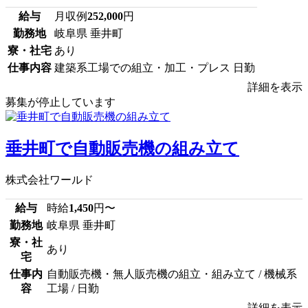
給与
月収例
252,000
円
勤務地
岐阜県 垂井町
寮・社宅
あり
仕事内容
建築系工場での組立・加工・プレス 日勤
詳細を表示
募集が停止しています
垂井町で自動販売機の組み立て
株式会社ワールド
給与
時給
1,450
円〜
勤務地
岐阜県 垂井町
寮・社
あり
宅
仕事内
自動販売機・無人販売機の組立・組み立て / 機械系
容
工場 / 日勤
詳細を表示