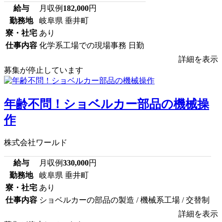
給与
月収例
182,000
円
勤務地
岐阜県 垂井町
寮・社宅
あり
仕事内容
化学系工場での現場事務 日勤
詳細を表示
募集が停止しています
年齢不問！ショベルカー部品の機械操
作
株式会社ワールド
給与
月収例
330,000
円
勤務地
岐阜県 垂井町
寮・社宅
あり
仕事内容
ショベルカーの部品の製造 / 機械系工場 / 交替制
詳細を表示