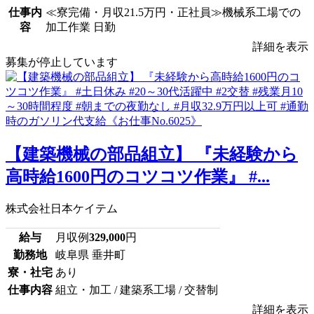
仕事内
≪寮完備・月収21.5万円・正社員≫機械系工場での
容
加工作業 日勤
詳細を表示
募集が停止しています
【建築機械の部品組立】 『未経験から
高時給1600円のコツコツ作業』 #...
株式会社日本ケイテム
給与
月収例
329,000
円
勤務地
岐阜県 垂井町
寮・社宅
あり
仕事内容
組立・加工 / 建築系工場 / 交替制
詳細を表示