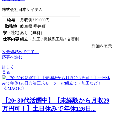
株式会社日本ケイテム
給与
月収例
329,000
円
勤務地
岐阜県 垂井町
寮・社宅
あり（無料）
仕事内容
組立・加工 / 機械系工場 / 交替制
詳細を表示
＼最短45秒で完了／
応募へ進む
詳しく
見る
【20~30代活躍中】【未経験から月収29
万円可！】土日休みで年休126日...