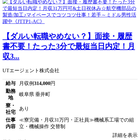
【ダルい転職やめない？】面接・履歴
書不要！たった3分で最短当日内定！月
収3...
UTエージェント株式会社
給与
月収例
314,000
円
勤務
岐阜県 垂井町
地
寮・
あり
社宅
仕事
≪寮完備・月収31万円・正社員≫機械系工場での組
内容
立・機械操作 交替制
詳細を表示