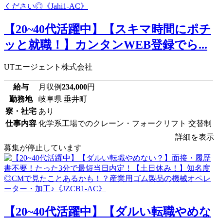
【20~40代活躍中】【スキマ時間にポチ
ッと就職！】カンタンWEB登録でら...
UTエージェント株式会社
給与
月収例
234,000
円
勤務地
岐阜県 垂井町
寮・社宅
あり
仕事内容
化学系工場でのクレーン・フォークリフト 交替制
詳細を表示
募集が停止しています
【20~40代活躍中】【ダルい転職やめな