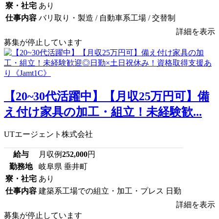
寮・社宅
あり
仕事内容
バリ取り・製造 / 自動車系工場 / 交替制
詳細を表示
募集が停止しています
【20~30代活躍中】【月収25万円可】備
え付け家具の加工・組立！未経験歓...
UTエージェント株式会社
給与
月収例
252,000
円
勤務地
岐阜県 垂井町
寮・社宅
あり
仕事内容
建築系工場での組立・加工・プレス 日勤
詳細を表示
募集が停止しています