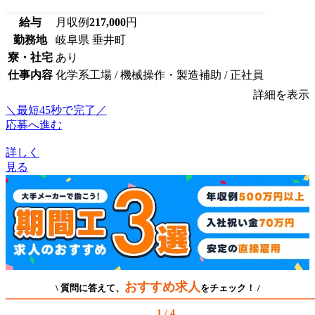
給与
月収例
217,000
円
勤務地
岐阜県 垂井町
寮・社宅
あり
仕事内容
化学系工場 / 機械操作・製造補助 / 正社員
詳細を表示
＼最短45秒で完了／
応募へ進む
詳しく
見る
おすすめ求人
\ 質問に答えて、
をチェック！ /
1 / 4