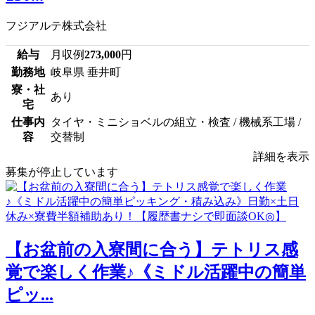
フジアルテ株式会社
給与
月収例
273,000
円
勤務地
岐阜県 垂井町
寮・社
あり
宅
仕事内
タイヤ・ミニショベルの組立・検査 / 機械系工場 /
容
交替制
詳細を表示
募集が停止しています
【お盆前の入寮間に合う】テトリス感
覚で楽しく作業♪《ミドル活躍中の簡単
ピッ...