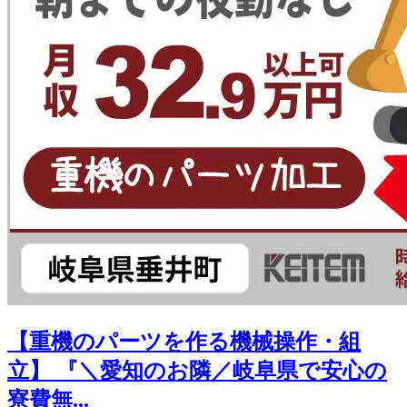
【重機のパーツを作る機械操作・組
立】 『＼愛知のお隣／岐阜県で安心の
寮費無...