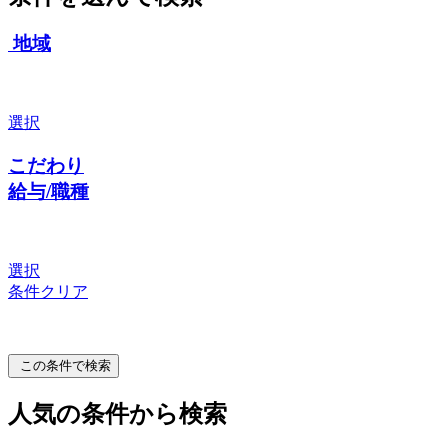
地域
選択
こだわり
給与/職種
選択
条件クリア
この条件で検索
人気の条件から検索