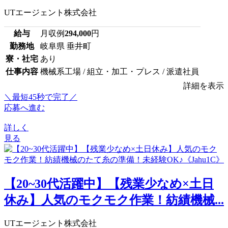
UTエージェント株式会社
給与
月収例
294,000
円
勤務地
岐阜県 垂井町
寮・社宅
あり
仕事内容
機械系工場 / 組立・加工・プレス / 派遣社員
詳細を表示
＼最短45秒で完了／
応募へ進む
詳しく
見る
【20~30代活躍中】【残業少なめ×土日
休み】人気のモクモク作業！紡績機械...
UTエージェント株式会社