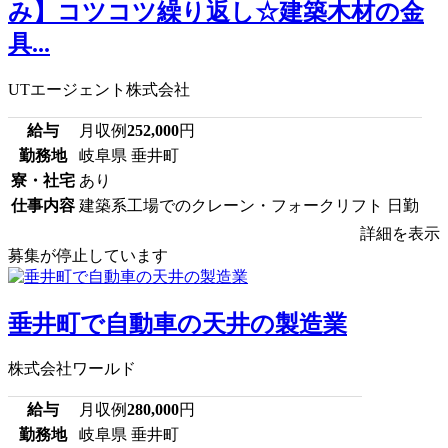
み】コツコツ繰り返し☆建築木材の金
具...
UTエージェント株式会社
給与
月収例
252,000
円
勤務地
岐阜県 垂井町
寮・社宅
あり
仕事内容
建築系工場でのクレーン・フォークリフト 日勤
詳細を表示
募集が停止しています
垂井町で自動車の天井の製造業
株式会社ワールド
給与
月収例
280,000
円
勤務地
岐阜県 垂井町