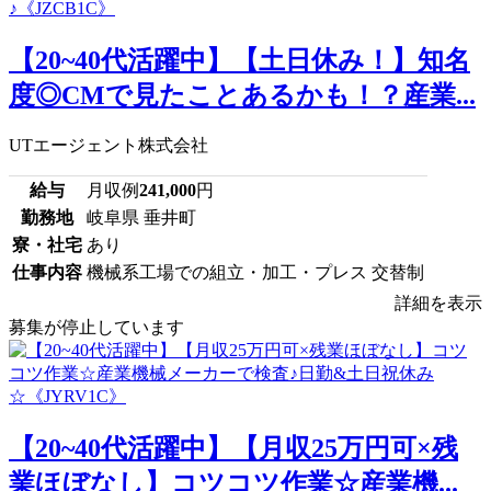
【20~40代活躍中】【土日休み！】知名
度◎CMで見たことあるかも！？産業...
UTエージェント株式会社
給与
月収例
241,000
円
勤務地
岐阜県 垂井町
寮・社宅
あり
仕事内容
機械系工場での組立・加工・プレス 交替制
詳細を表示
募集が停止しています
【20~40代活躍中】【月収25万円可×残
業ほぼなし】コツコツ作業☆産業機...