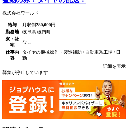
株式会社ワールド
給与
月収例
280,000
円
勤務地
岐阜県 岐南町
寮・社
なし
宅
仕事内
タイヤの機械操作・製造補助 / 自動車系工場 / 日
容
勤
詳細を表示
募集が停止しています