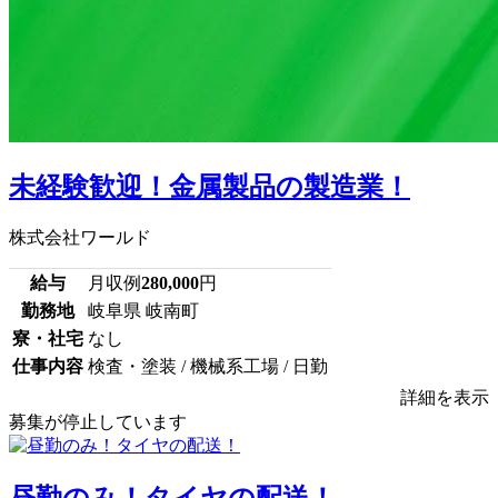
未経験歓迎！金属製品の製造業！
株式会社ワールド
給与
月収例
280,000
円
勤務地
岐阜県 岐南町
寮・社宅
なし
仕事内容
検査・塗装 / 機械系工場 / 日勤
詳細を表示
募集が停止しています
昼勤のみ！タイヤの配送！