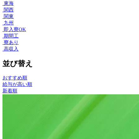
東海
関西
関東
九州
即入寮OK
期間工
寮あり
高収入
並び替え
おすすめ順
給与が高い順
新着順