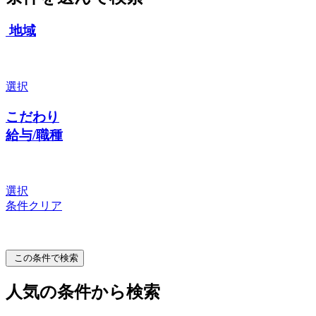
地域
選択
こだわり
給与/職種
選択
条件クリア
この条件で検索
人気の条件から検索