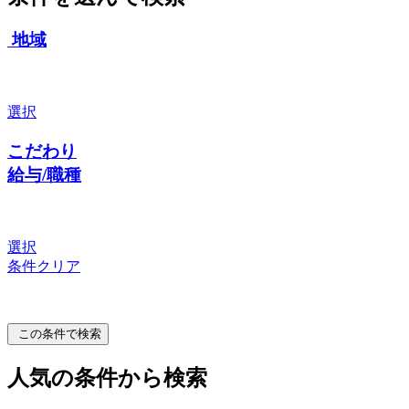
地域
選択
こだわり
給与/職種
選択
条件クリア
この条件で検索
人気の条件から検索