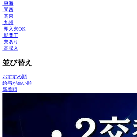
東海
関西
関東
九州
即入寮OK
期間工
寮あり
高収入
並び替え
おすすめ順
給与が高い順
新着順