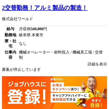
2交替勤務！アルミ製品の製造！
株式会社ワールド
給与
月収例
340,000
円
勤務地
岐阜県 本巣市
寮・社
なし
宅
仕事内
機械オペレーター・材料投入 / 機械系工場 / 交替
容
制
詳細を表示
募集が停止しています