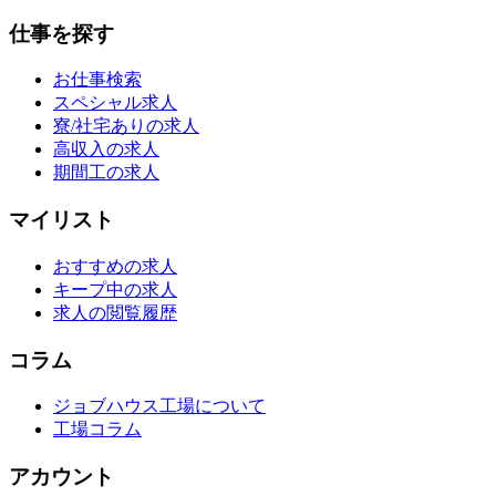
仕事を探す
お仕事検索
スペシャル求人
寮/社宅ありの求人
高収入の求人
期間工の求人
マイリスト
おすすめの求人
キープ中の求人
求人の閲覧履歴
コラム
ジョブハウス工場について
工場コラム
アカウント