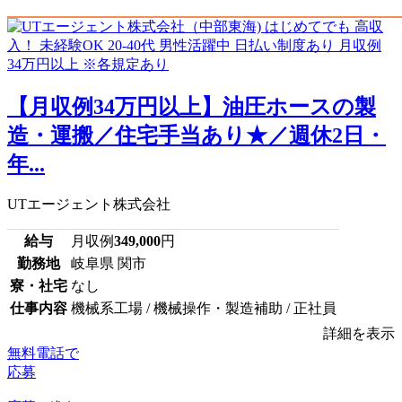
【月収例34万円以上】油圧ホースの製
造・運搬／住宅手当あり★／週休2日・
年...
UTエージェント株式会社
給与
月収例
349,000
円
勤務地
岐阜県 関市
寮・社宅
なし
仕事内容
機械系工場 / 機械操作・製造補助 / 正社員
詳細を表示
無料電話で
応募