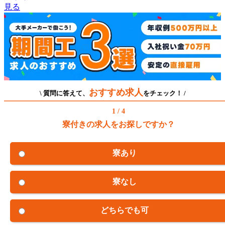
見る
おすすめ求人
\ 質問に答えて、
をチェック！ /
1 / 4
寮付きの求人をお探しですか？
寮あり
寮なし
どちらでも可