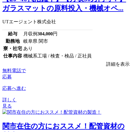
ガラスマットの原料投入・機械オペ...
UTエージェント株式会社
給与
月収例
304,000
円
勤務地
岐阜県 関市
寮・社宅
あり
仕事内容
機械系工場 / 検査・検品 / 正社員
詳細を表示
無料電話で
応募
応募へ進む
詳しく
見る
関市在住の方におススメ！配管資材の