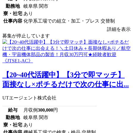
勤務地
岐阜県 関市
寮・社宅
あり
仕事内容
化学系工場での組立・加工・プレス 交替制
詳細を表示
募集が停止しています
【20~40代活躍中】【3分で即マッチ】
面接なし×ポチるだけで次の仕事に出...
UTエージェント株式会社
給与
月収例
300,000
円
勤務地
岐阜県 関市
寮・社宅
あり
仕事内容
機械系工場での検査・検品 交替制