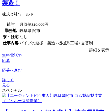
製造！
株式会社ワールド
給与
月収例
320,000
円
勤務地
岐阜県 関市
寮・社宅
なし
仕事内容
パイプの運搬・製造 / 機械系工場 / 交替制
詳細を表示
無料電話で
応募
応募へ進む
詳しく
見る
スペシャル