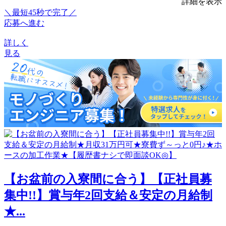
詳細を表示
＼最短45秒で完了／
応募へ進む
詳しく
見る
【お盆前の入寮間に合う】【正社員募
集中!!】賞与年2回支給＆安定の月給制
★...