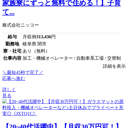
家族寮にずっと無料で住める！】子育
て...
株式会社ニッコー
給与
月収例
313,436
円
勤務地
岐阜県 関市
寮・社宅
あり（無料）
仕事内容
加工・機械オペレーター / 自動車系工場 / 交替制
詳細を表示
＼最短45秒で完了／
応募へ進む
詳しく
見る
【20~40代活躍中】【月収30万円可！】