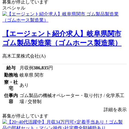
募集が停止しています
スペシャル
【エージェント紹介求人】岐阜県関市
ゴム製品製造業（ゴムホース製造業）
高木工業株式会社(A)
給与
月収例
386,835
円
勤務地
岐阜県 関市
寮・社
あり
宅
仕事内
ゴム製品の機械オペレーター・取り付け / 化学系工
容
場 / 交替制
詳細を表示
募集が停止しています