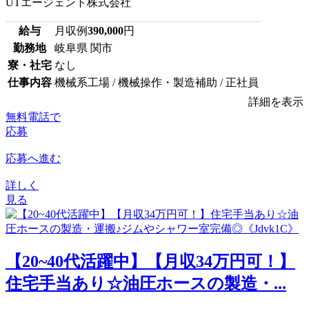
UTエージェント株式会社
給与
月収例
390,000
円
勤務地
岐阜県 関市
寮・社宅
なし
仕事内容
機械系工場 / 機械操作・製造補助 / 正社員
詳細を表示
無料電話で
応募
応募へ進む
詳しく
見る
【20~40代活躍中】【月収34万円可！】
住宅手当あり☆油圧ホースの製造・...