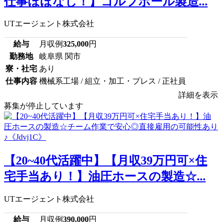
仕事ほぼなし！】ゴルフボール製造...
UTエージェント株式会社
給与
月収例
325,000
円
勤務地
岐阜県 関市
寮・社宅
あり
仕事内容
機械系工場 / 組立・加工・プレス / 正社員
詳細を表示
募集が停止しています
【20~40代活躍中】【月収39万円可×住
宅手当あり！】油圧ホースの製造☆...
UTエージェント株式会社
給与
月収例
390,000
円