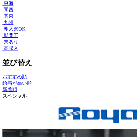
東海
関西
関東
九州
即入寮OK
期間工
寮あり
高収入
並び替え
おすすめ順
給与が高い順
新着順
スペシャル