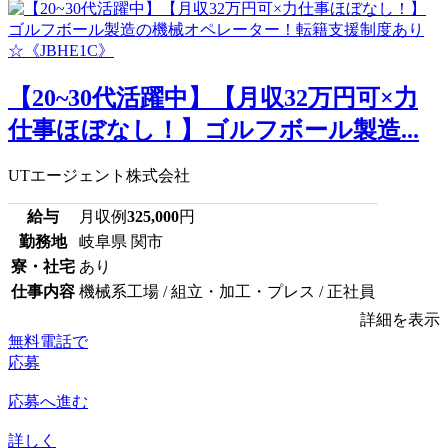
【20~30代活躍中】【月収32万円可×力
仕事ほぼなし！】ゴルフボール製造...
UTエージェント株式会社
給与
月収例
325,000
円
勤務地
岐阜県 関市
寮・社宅
あり
仕事内容
機械系工場 / 組立・加工・プレス / 正社員
詳細を表示
無料電話で
応募
応募へ進む
詳しく