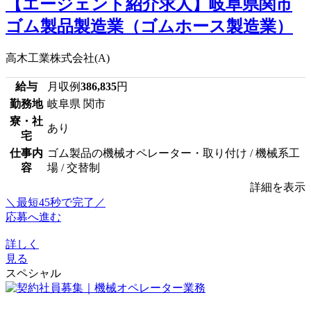
【エージェント紹介求人】岐阜県関市
ゴム製品製造業（ゴムホース製造業）
高木工業株式会社(A)
給与
月収例
386,835
円
勤務地
岐阜県 関市
寮・社
あり
宅
仕事内
ゴム製品の機械オペレーター・取り付け / 機械系工
容
場 / 交替制
詳細を表示
＼最短45秒で完了／
応募へ進む
詳しく
見る
スペシャル