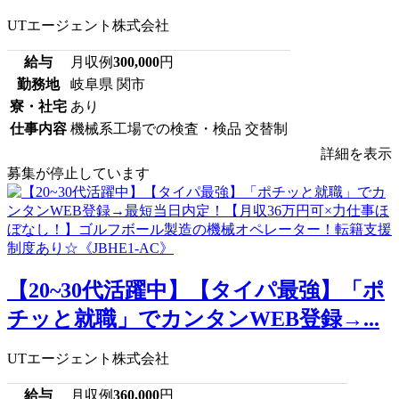
UTエージェント株式会社
給与
月収例
300,000
円
勤務地
岐阜県 関市
寮・社宅
あり
仕事内容
機械系工場での検査・検品 交替制
詳細を表示
募集が停止しています
【20~30代活躍中】【タイパ最強】「ポ
チッと就職」でカンタンWEB登録→...
UTエージェント株式会社
給与
月収例
360,000
円