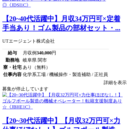
【20~40代活躍中】月収34万円可×定着
手当あり！ゴム製品の部材セット・...
UTエージェント株式会社
給与
月収例
340,000
円
勤務地
岐阜県 関市
寮・社宅
あり（無料）
仕事内容
化学系工場 / 機械操作・製造補助 / 正社員
詳細を表示
募集が停止しています
【20~30代活躍中】【月収32万円可×力