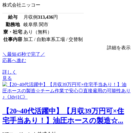
株式会社ニッコー
給与
月収例
313,436
円
勤務地
岐阜県 関市
寮・社宅
あり（無料）
仕事内容
加工 / 自動車系工場 / 交替制
詳細を表示
＼最短45秒で完了／
応募へ進む
詳しく
見る
【20~40代活躍中】【月収39万円可×住
宅手当あり！】油圧ホースの製造☆...