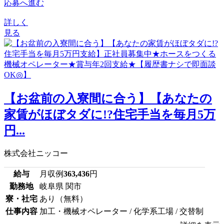
応募へ進む
詳しく
見る
【お盆前の入寮間に合う】【あなたの
家賃がほぼタダに!?住宅手当を毎月5万
円...
株式会社ニッコー
給与
月収例
363,436
円
勤務地
岐阜県 関市
寮・社宅
あり（無料）
仕事内容
加工・機械オペレーター / 化学系工場 / 交替制