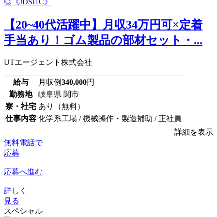
【20~40代活躍中】月収34万円可×定着
手当あり！ゴム製品の部材セット・...
UTエージェント株式会社
給与
月収例
340,000
円
勤務地
岐阜県 関市
寮・社宅
あり（無料）
仕事内容
化学系工場 / 機械操作・製造補助 / 正社員
詳細を表示
無料電話で
応募
応募へ進む
詳しく
見る
スペシャル