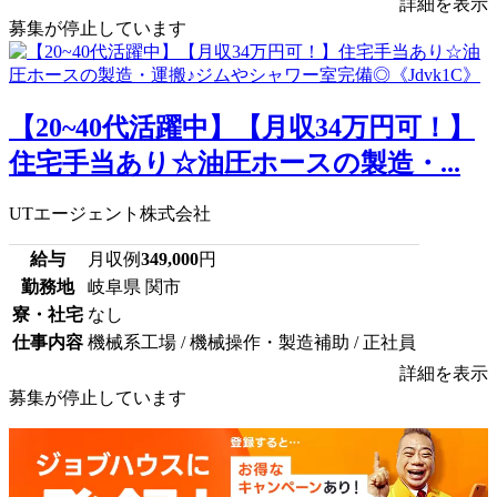
詳細を表示
募集が停止しています
【20~40代活躍中】【月収34万円可！】
住宅手当あり☆油圧ホースの製造・...
UTエージェント株式会社
給与
月収例
349,000
円
勤務地
岐阜県 関市
寮・社宅
なし
仕事内容
機械系工場 / 機械操作・製造補助 / 正社員
詳細を表示
募集が停止しています