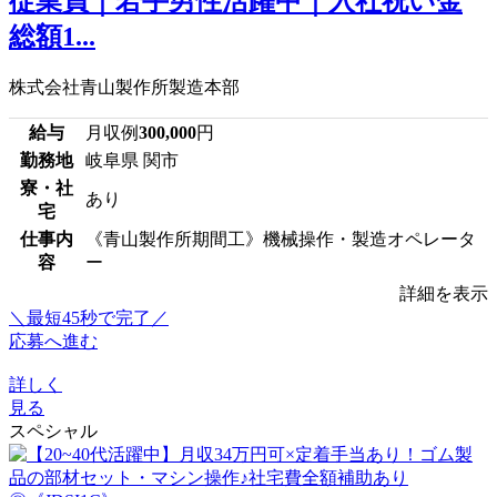
従業員｜若手男性活躍中｜入社祝い金
総額1...
株式会社青山製作所製造本部
給与
月収例
300,000
円
勤務地
岐阜県 関市
寮・社
あり
宅
仕事内
《青山製作所期間工》機械操作・製造オペレータ
容
ー
詳細を表示
＼最短45秒で完了／
応募へ進む
詳しく
見る
スペシャル