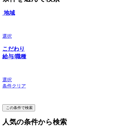
地域
選択
こだわり
給与/職種
選択
条件クリア
この条件で検索
人気の条件から検索