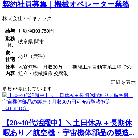
契約社員募集｜機械オペレーター業務
株式会社アイキテック
給与
月収例
303,750
円
勤務
岐阜県 関市
地
寮・
あり（無料）
社宅
仕事
≪寮無料・月収30万円・期間工≫自動車系工場での
内容
組立・機械操作 交替制
詳細を表示
募集が停止しています
【20~40代活躍中】＼土日休み＋長期休
暇あり／航空機・宇宙機体部品の製造...