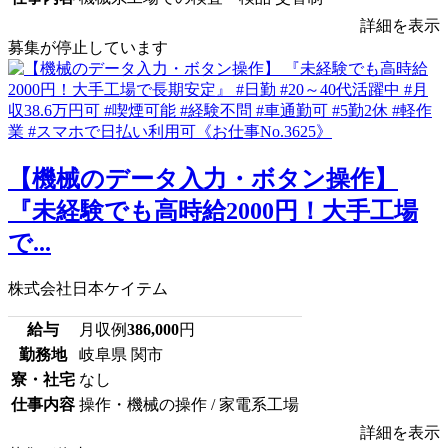
詳細を表示
募集が停止しています
【機械のデータ入力・ボタン操作】
『未経験でも高時給2000円！大手工場
で...
株式会社日本ケイテム
給与
月収例
386,000
円
勤務地
岐阜県 関市
寮・社宅
なし
仕事内容
操作・機械の操作 / 家電系工場
詳細を表示