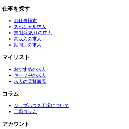
仕事を探す
お仕事検索
スペシャル求人
寮/社宅ありの求人
高収入の求人
期間工の求人
マイリスト
おすすめの求人
キープ中の求人
求人の閲覧履歴
コラム
ジョブハウス工場について
工場コラム
アカウント