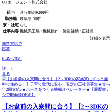
UTエージェント株式会社
給与
月収例
349,000
円
勤務地
岐阜県 関市
寮・社宅
なし
仕事内容
機械系工場 / 機械操作・製造補助 / 正社員
詳細を表示
無料電話で
応募
応募へ進む
詳しく
見る
【お盆前の入寮間に合う】【2～3DKの