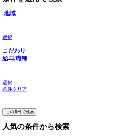
地域
選択
こだわり
給与/職種
選択
条件クリア
この条件で検索
人気の条件から検索