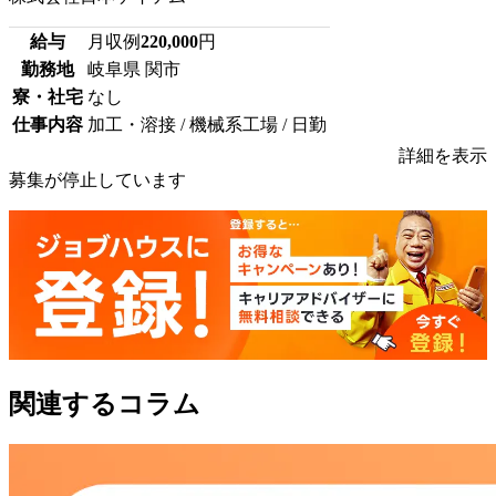
給与
月収例
220,000
円
勤務地
岐阜県 関市
寮・社宅
なし
仕事内容
加工・溶接 / 機械系工場 / 日勤
詳細を表示
募集が停止しています
関連するコラム