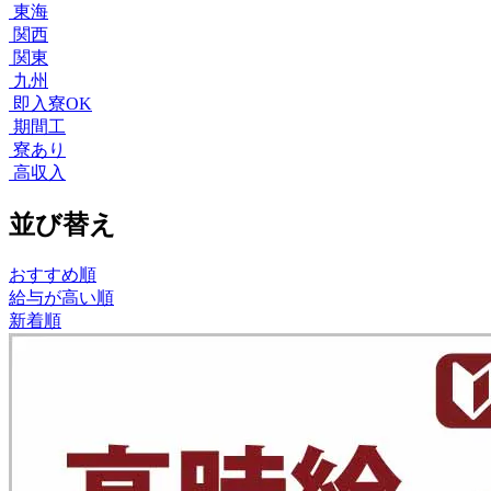
東海
関西
関東
九州
即入寮OK
期間工
寮あり
高収入
並び替え
おすすめ順
給与が高い順
新着順