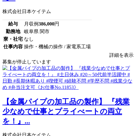
株式会社日本ケイテム
給与
月収例
386,000
円
勤務地
岐阜県 関市
寮・社宅
なし
仕事内容
操作・機械の操作 / 家電系工場
詳細を表示
募集が停止しています
【金属パイプの加工品の製作】 『残業
少なめで仕事とプライべートの両立
を！』...
株式会社日本ケイテム