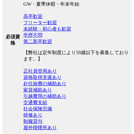
GW・夏季休暇・年末年始
高卒歓迎
フリーター歓迎
未経験・初心者も歓迎
学歴不問
必須資
第二新卒歓迎
格
【弊社は定年制度により59歳以下を募集しており
ます。】
正社員登用あり
資格取得支援あり
赴任旅費の補助あり
家賃補助あり
引越費用の補助あり
交通費支給
社会保険完備
研修あり
制服貸与
屋外喫煙所あり