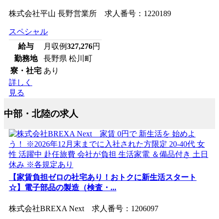
株式会社平山 長野営業所 求人番号：1220189
スペシャル
給与
月収例
327,276
円
勤務地
長野県 松川町
寮・社宅
あり
詳しく
見る
中部・北陸の求人
【家賃負担ゼロの社宅あり！おトクに新生活スタート
☆】電子部品の製造（検査・...
株式会社BREXA Next 求人番号：1206097