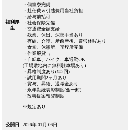
・個室寮完備
・赴任費＆引越費用当社負担
・給与前払可
福利厚
・社会保険完備
生
・交通費全額支給
・残業、休出、深夜手当あり
・有給、介護、産前産後、慶弔休暇あり
・食堂、休憩所、喫煙所完備
・作業服貸与
・自転車、バイク、車通勤OK
(工場敷地内に無料駐車場あり)
・昇格制度あり(年2回)
・試用期間2ヶ月あり
・賞与、昇給、退職金あり
・永年勤続表彰制度(金一封)
・改善提案報奨制度
※規定あり
2026年 01月 06日
公開日