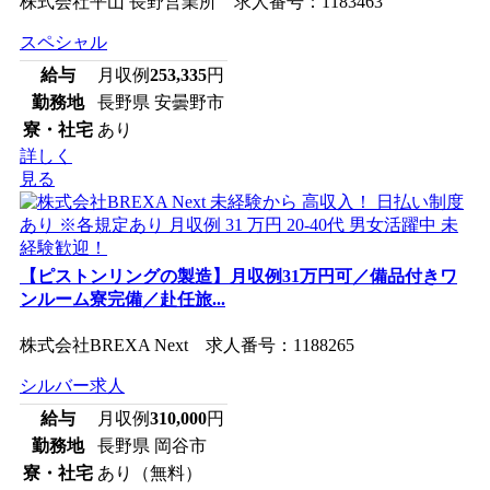
株式会社平山 長野営業所 求人番号：1183463
スペシャル
給与
月収例
253,335
円
勤務地
長野県 安曇野市
寮・社宅
あり
詳しく
見る
【ピストンリングの製造】月収例31万円可／備品付きワ
ンルーム寮完備／赴任旅...
株式会社BREXA Next 求人番号：1188265
シルバー求人
給与
月収例
310,000
円
勤務地
長野県 岡谷市
寮・社宅
あり（無料）