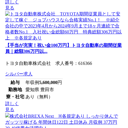
詳しく
見る
【手当が充実！祝い金100万円】トヨタ自動車の期間従業
員｜総額306万円以...
トヨタ自動車株式会社 求人番号：616366
シルバー求人
給与
年収例
5,600,000
円
勤務地
愛知県 豊田市
寮・社宅
あり（無料）
詳しく
見る