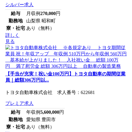
シルバー求人
給与
月収例
270,000
円
勤務地
山梨県 昭和町
寮・社宅
あり（無料）
詳しく
見る
【手当が充実！祝い金100万円】トヨタ自動車の期間従業
員｜総額306万円以...
トヨタ自動車株式会社 求人番号：622681
プレミア求人
給与
年収例
5,600,000
円
勤務地
愛知県 豊田市
寮・社宅
あり（無料）