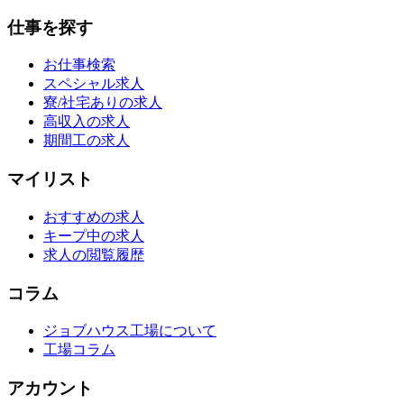
仕事を探す
お仕事検索
スペシャル求人
寮/社宅ありの求人
高収入の求人
期間工の求人
マイリスト
おすすめの求人
キープ中の求人
求人の閲覧履歴
コラム
ジョブハウス工場について
工場コラム
アカウント