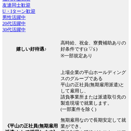
友達同士歓迎
U・Iターン歓迎
男性活躍中
20代活躍中
30代活躍中
高時給、祝金、寮費補助ありの
好条件です(≧▽≦)
嬉しい好待遇♪
※一部規定あり
上場企業の平山ホールディング
スのグループである
平山の正社員(無期雇用派遣)と
して雇用し、
請負事業所または派遣取引先の
製造現場で就業します。
(一部案件を除く)
無期雇用なので長期安定して就
《平山の正社員(無期雇用
業ができ、