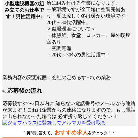
所に組み付ける作業になります。
小型建設機器の組
一般環境ですが全工場に空調完備あ
み立てのお仕事で
り。夏は涼しく冬は暖かい環境です。
す！男性活躍中♪
20代～30代活躍中。
＜職場環境について＞
・休憩所、食堂、ロッカー、屋外喫煙
室あり
・空調完備
・20代～30代の男性活躍中！
業務内容の変更範囲：会社の定めるすべての業務
応募後の流れ
応募後すぐ〜3日以内に
知らない電話番号やメール
から連絡
が来ます！これは企業からの連絡になりますので、もし電話
に出られなかった場合は
必ず折り返してください
！
おすすめ求人
\ 質問に答えて、
をチェック！ /