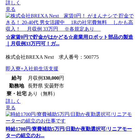
詳しく
見る
☆家賃0円で貯金がはかどる☆産業用ロボット部品の製造
｜月収例33万円可！ガ...
株式会社BREXA Next 求人番号：500775
即入寮+入社前生活支援
給与
月収例
330,000
円
勤務地
長野県 安曇野市
寮・社宅
あり（無料）
詳しく
見る
時給1700円/寮費補助5万円/日勤か夜勤選択可/リニアモー
ターの組立のお...