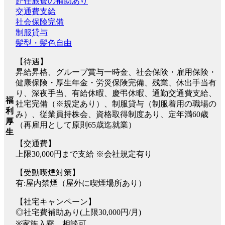
赴任旅費の補助あり
交通費支給
社会保険完備
制服貸与
髪型・髪色自由
【待遇】
昇給昇格、グループ賞与一時金、社会保険・雇用保険・
健康保険・厚生年金・労災保険完備、残業、休出手当有
り、深夜手当、有給休暇、慶弔休暇、通勤交通費支給、
福
社宅完備（※規定あり）、制服貸与（制服着用の職場の
利
み）、従業員持株会、資格取得制度あり、定年満60歳
厚
（再雇用として原則65歳迄就業）
生
【交通費】
上限30,000円まで支給 ※会社規定有り
【受動喫煙対策】
有:屋内禁煙（屋外に喫煙場所あり）
【社宅キャンペーン】
◎社宅費補助あり(上限30,000円/月)
※家族入寮 相談可