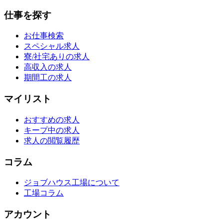
仕事を探す
お仕事検索
スペシャル求人
寮/社宅ありの求人
高収入の求人
期間工の求人
マイリスト
おすすめの求人
キープ中の求人
求人の閲覧履歴
コラム
ジョブハウス工場について
工場コラム
アカウント