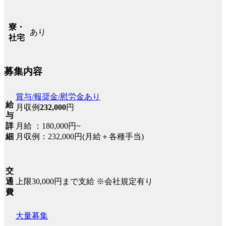
寮・
あり
社宅
募集内容
賞与/報奨金/慰労金あり
給
月収例
232,000
円
与
月給 ：180,000円~
詳
月収例：232,000円(月給＋各種手当)
細
交
上限30,000円まで支給 ※会社規定有り
通
費
大量募集