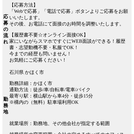
【応募方法】
「Webで応募」「電話で応募」ボタンよりご応募をお願
応
いいたします。
募
その後、お電話にて面接のお時間を調整いたします。
の
【履歴書不要☆オンライン面接OK】
流
家にいながらスマホですぐにWEB面談ができる！履歴
れ
書・志望動機不要・私服でOK！
今までの経歴も問いません！
お気軽にご応募ください！
石川県 かほく市
勤務詳細：かほく市
通勤方法：徒歩/車/自転車/電車/バイク
最寄り駅：横山駅から車4分・徒歩15分
勤
※構内の（無料）駐車場利用OK
務
地
就業場所：勤務地、その他会社が指定する範囲