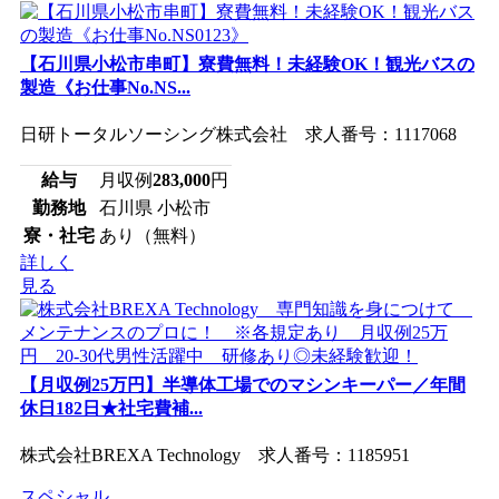
【石川県小松市串町】寮費無料！未経験OK！観光バスの
製造《お仕事No.NS...
日研トータルソーシング株式会社 求人番号：1117068
給与
月収例
283,000
円
勤務地
石川県 小松市
寮・社宅
あり（無料）
詳しく
見る
【月収例25万円】半導体工場でのマシンキーパー／年間
休日182日★社宅費補...
株式会社BREXA Technology 求人番号：1185951
スペシャル