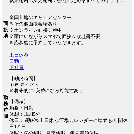
就業場所の変更範囲：会社の定めるすべてのオフィス
全国各地のキャリアセンター
面
※その他面接会場あり
接
※オンライン面接実施中
地
※家にいながらスマホで面接＆履歴書不要
※応募後に予約していただきます。
土日休み
日勤
正社員
【勤務時間】
①08:30~17:15
※将来的に2交替になる可能性あり
勤
【備考】
務
勤務：日勤
時
休憩：1回45分
間
休日：5勤2休/土日休み/工場カレンダーに準ずる/年間休
日121日
休暇：GW休暇・夏季休暇・年末年始休暇