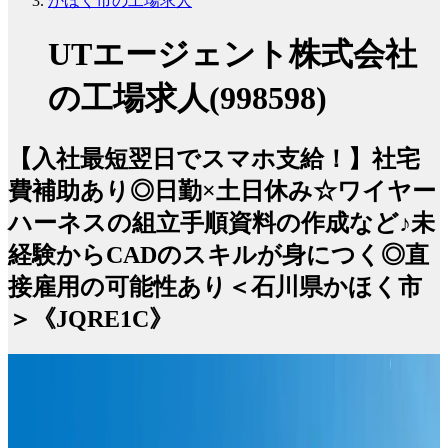
かほく市の工場求人
UTエージェント株式会社
の工場求人(998598)
【入社最短翌日でスマホ支給！】社宅
費補助あり◎日勤×土日休み☆ワイヤー
ハーネスの組立手順資料の作成など♪未
経験からCADのスキルが身につく◎直
接雇用の可能性あり＜石川県かほく市
＞《JQRE1C》