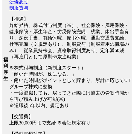
研修あり
制服貸与
【待遇】
昇給昇格、株式付与制度（※）、社会保険・雇用保険・
健康保険・厚生年金・労災保険完備、残業、休出手当有
り、深夜手当、有給休暇、慶弔休暇、通勤交通費支給、
社宅完備（※規定あり）、制服貸与（制服着用の職場の
み）、従業員持株会、資格取得制度あり、定年満60歳
（再雇用として原則65歳迄就業）
福
利
※株式付与制度（新制度スタート）
厚
「働いた時間が、株になる。」
生
・働いた時間がポイントとして貯まり、累計に応じてUT
グループ株式に交換
・一度退職しても、戻ってきた際には過去の労働時間か
ら再び積み上げが可能(※)
※退職後5年以内、規定あり
【交通費】
上限30,000円まで支給 ※会社規定有り
【受動喫煙対策】