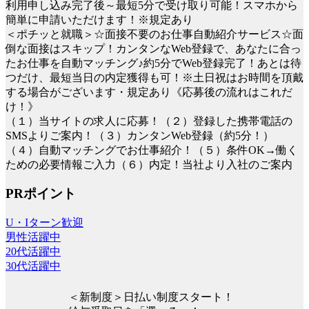
利用申し込み完了後～最短5分で受け取り可能！スマホから
簡単に申請いただけます！※規定あり
＜ポチッと就職＞☆面接不要のお仕事自動紹介サービス☆面
倒な面接はスキップ！カンタンなWeb登録で、あなたに合っ
たお仕事を自動マッチング♪約5分でWeb登録完了！あとは待
つだけ、最短当日の内定獲得も可！※土日祝はお時間を頂戴
する場合がございます・規定あり《応募後の流れはこれだ
け！》
（１）当サイトの求人に応募！（２）登録した携帯電話の
SMSよりご案内！（３）カンタンWeb登録（約5分！）
（４）自動マッチングでお仕事紹介！（５）条件OK→働く
ための必要情報ご入力（６）内定！当社より入社のご案内
PRポイント
U・Iターン歓迎
男性活躍中
20代活躍中
30代活躍中
＜新制度＞日払い制度スタート！