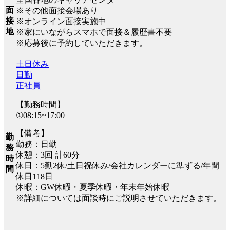
面
※その他面接会場あり
接
※オンライン面接実施中
地
※家にいながらスマホで面接＆履歴書不要
※応募後に予約していただきます。
土日休み
日勤
正社員
【勤務時間】
①08:15~17:00
【備考】
勤
勤務：日勤
務
休憩：3回 計60分
時
休日：5勤2休/土日祝休み/会社カレンダーに準ずる/年間
間
休日118日
休暇：GW休暇・夏季休暇・年末年始休暇
※詳細については面談時にご説明させていただきます。