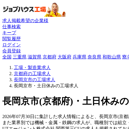
求人掲載希望の企業様
仕事検索
キープ
閲覧履歴
ログイン
会員登録
全国
三重県
滋賀県
京都府
大阪府
兵庫県
奈良県
和歌山県
寮
工場・製造業求人
京都府の工場求人
長岡京市の工場求人
長岡京市・土日休みの工場求人
長岡京市(京都府)・土日休みの
2026年07月30日に集計した求人情報によると、長岡京市(京
また業界別では機械・金属・鉄鋼の求人が、職種別では組立
UTエージェント株式会社 関西第三CUの求人も掲載されて