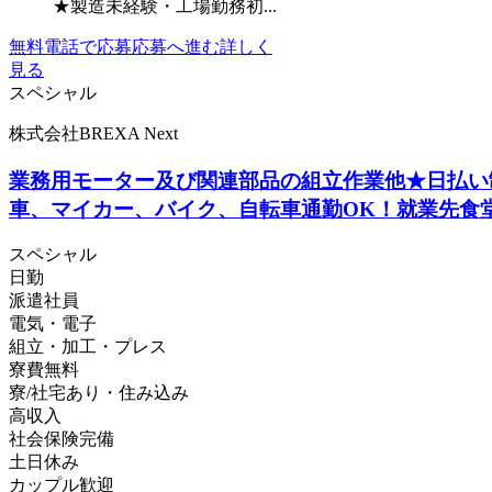
★製造未経験・工場勤務初...
無料電話で応募
応募へ進む
詳しく
見る
スペシャル
株式会社BREXA Next
業務用モーター及び関連部品の組立作業他★日払い制
車、マイカー、バイク、自転車通勤OK！就業先食
スペシャル
日勤
派遣社員
電気・電子
組立・加工・プレス
寮費無料
寮/社宅あり・住み込み
高収入
社会保険完備
土日休み
カップル歓迎