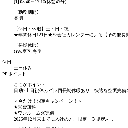
[1] 08:40～17:10(休憩45分)
【勤務期間】
長期
【休日・休暇】土・日・祝
★年間休日121日★※会社カレンダーによる【その他長
【長期休暇】
GW,夏季,冬季
休日
土日休み
PRポイント
ここがポイント！
日勤×土日祝休み×年3回長期休暇あり！快適な空調完備
＜今だけ！限定キャンペーン！＞
★寮費無料
★ワンルーム寮完備
2026年12月末までに入社の方、限定 ※規定あり