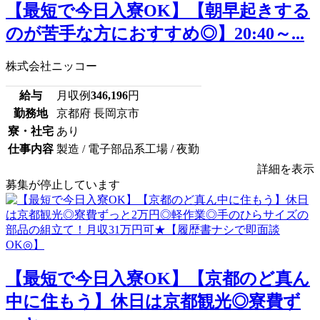
【最短で今日入寮OK】【朝早起きする
のが苦手な方におすすめ◎】20:40～...
株式会社ニッコー
給与
月収例
346,196
円
勤務地
京都府 長岡京市
寮・社宅
あり
仕事内容
製造 / 電子部品系工場 / 夜勤
詳細を表示
募集が停止しています
【最短で今日入寮OK】【京都のど真ん
中に住もう】休日は京都観光◎寮費ず