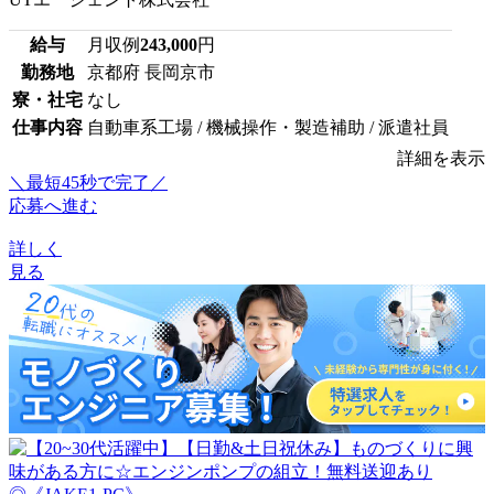
給与
月収例
243,000
円
勤務地
京都府 長岡京市
寮・社宅
なし
仕事内容
自動車系工場 / 機械操作・製造補助 / 派遣社員
詳細を表示
＼最短45秒で完了／
応募へ進む
詳しく
見る