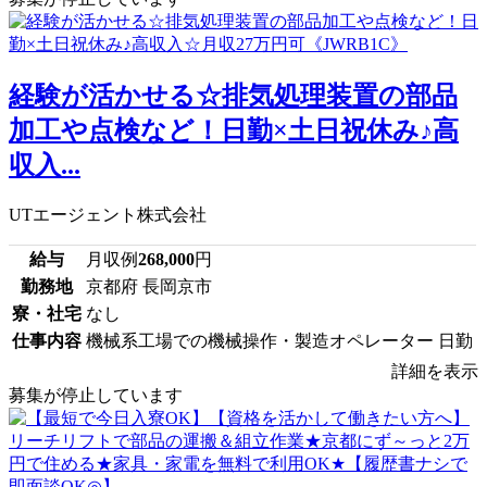
経験が活かせる☆排気処理装置の部品
加工や点検など！日勤×土日祝休み♪高
収入...
UTエージェント株式会社
給与
月収例
268,000
円
勤務地
京都府 長岡京市
寮・社宅
なし
仕事内容
機械系工場での機械操作・製造オペレーター 日勤
詳細を表示
募集が停止しています