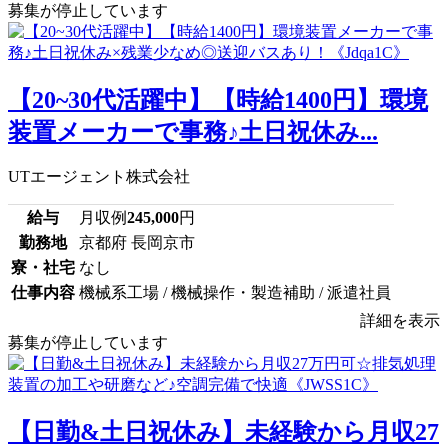
募集が停止しています
【20~30代活躍中】【時給1400円】環境
装置メーカーで事務♪土日祝休み...
UTエージェント株式会社
給与
月収例
245,000
円
勤務地
京都府 長岡京市
寮・社宅
なし
仕事内容
機械系工場 / 機械操作・製造補助 / 派遣社員
詳細を表示
募集が停止しています
【日勤&土日祝休み】未経験から月収27