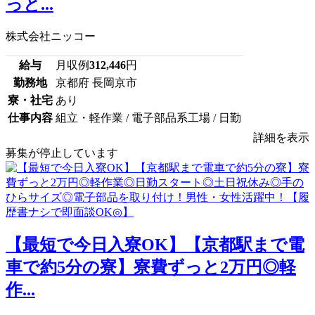
っと...
株式会社ニッコー
給与
月収例
312,446
円
勤務地
京都府 長岡京市
寮・社宅
あり
仕事内容
組立・軽作業 / 電子部品系工場 / 日勤
詳細を表示
募集が停止しています
【最短で今日入寮OK】【京都駅まで電
車で約5分の寮】寮費ずっと2万円◎軽
作...