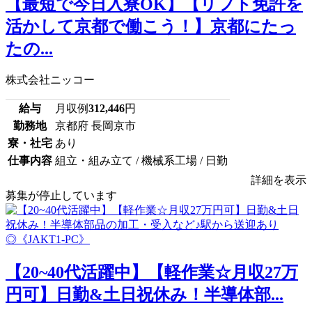
【最短で今日入寮OK】【リフト免許を
活かして京都で働こう！】京都にたっ
たの...
株式会社ニッコー
給与
月収例
312,446
円
勤務地
京都府 長岡京市
寮・社宅
あり
仕事内容
組立・組み立て / 機械系工場 / 日勤
詳細を表示
募集が停止しています
【20~40代活躍中】【軽作業☆月収27万
円可】日勤&土日祝休み！半導体部...