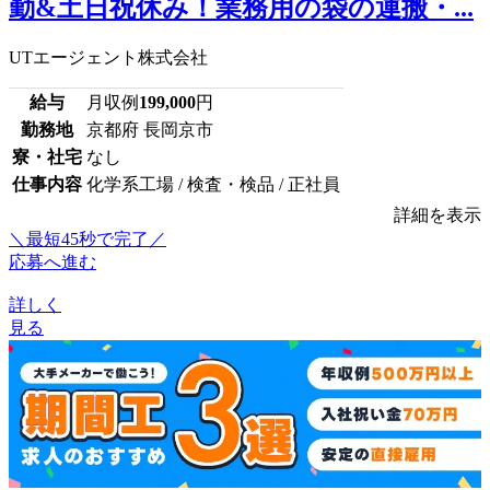
勤&土日祝休み！業務用の袋の運搬・...
UTエージェント株式会社
給与
月収例
199,000
円
勤務地
京都府 長岡京市
寮・社宅
なし
仕事内容
化学系工場 / 検査・検品 / 正社員
詳細を表示
＼最短45秒で完了／
応募へ進む
詳しく
見る