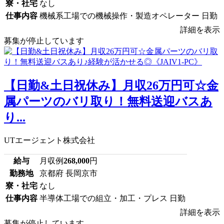
寮・社宅
なし
仕事内容
機械系工場での機械操作・製造オペレーター 日勤
詳細を表示
募集が停止しています
【日勤&土日祝休み】月収26万円可☆金
属パーツのバリ取り！無料送迎バスあ
り...
UTエージェント株式会社
給与
月収例
268,000
円
勤務地
京都府 長岡京市
寮・社宅
なし
仕事内容
半導体工場での組立・加工・プレス 日勤
詳細を表示
募集が停止しています