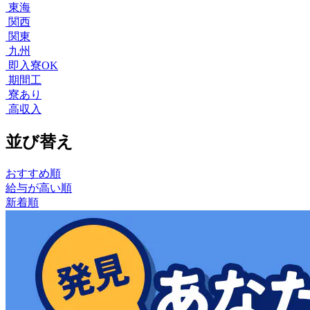
東海
関西
関東
九州
即入寮OK
期間工
寮あり
高収入
並び替え
おすすめ順
給与が高い順
新着順