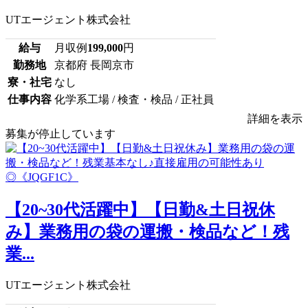
UTエージェント株式会社
給与
月収例
199,000
円
勤務地
京都府 長岡京市
寮・社宅
なし
仕事内容
化学系工場 / 検査・検品 / 正社員
詳細を表示
募集が停止しています
【20~30代活躍中】【日勤&土日祝休
み】業務用の袋の運搬・検品など！残
業...
UTエージェント株式会社