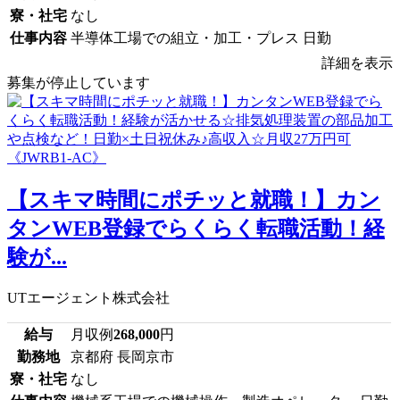
寮・社宅
なし
仕事内容
半導体工場での組立・加工・プレス 日勤
詳細を表示
募集が停止しています
【スキマ時間にポチッと就職！】カン
タンWEB登録でらくらく転職活動！経
験が...
UTエージェント株式会社
給与
月収例
268,000
円
勤務地
京都府 長岡京市
寮・社宅
なし