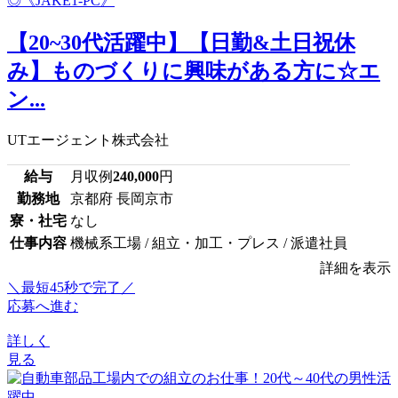
【20~30代活躍中】【日勤&土日祝休
み】ものづくりに興味がある方に☆エ
ン...
UTエージェント株式会社
給与
月収例
240,000
円
勤務地
京都府 長岡京市
寮・社宅
なし
仕事内容
機械系工場 / 組立・加工・プレス / 派遣社員
詳細を表示
＼最短45秒で完了／
応募へ進む
詳しく
見る