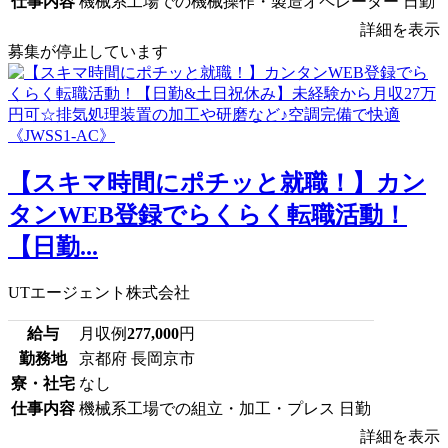
仕事内容
機械系工場での機械操作・製造オペレーター 日勤
詳細を表示
募集が停止しています
【スキマ時間にポチッと就職！】カン
タンWEB登録でらくらく転職活動！
【日勤...
UTエージェント株式会社
給与
月収例
277,000
円
勤務地
京都府 長岡京市
寮・社宅
なし
仕事内容
機械系工場での組立・加工・プレス 日勤
詳細を表示