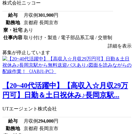
株式会社ニッコー
給与
月収例
301,900
円
勤務地
京都府 長岡京市
寮・社宅
あり
仕事内容
取り付け・製造 / 電子部品系工場 / 交替制
詳細を表示
募集が停止しています
【20~40代活躍中】【高収入☆月収29万
円可】日勤＆土日祝休み♪長岡京駅...
UTエージェント株式会社
給与
月収例
294,000
円
勤務地
京都府 長岡京市