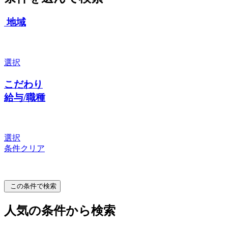
地域
選択
こだわり
給与/職種
選択
条件クリア
この条件で検索
人気の条件から検索