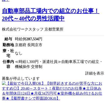
自動車部品工場内での組立のお仕事！
20代～40代の男性活躍中
株式会社ワークスタッフ 京都営業所
給与
時給例
287,534
円
勤務地
京都府 長岡京市
寮・社
なし
宅
仕事内
≪時給1,300円・派遣社員≫自動車系工場での組立・
容
機械操作 交替制
詳細を表示
募集が停止しています