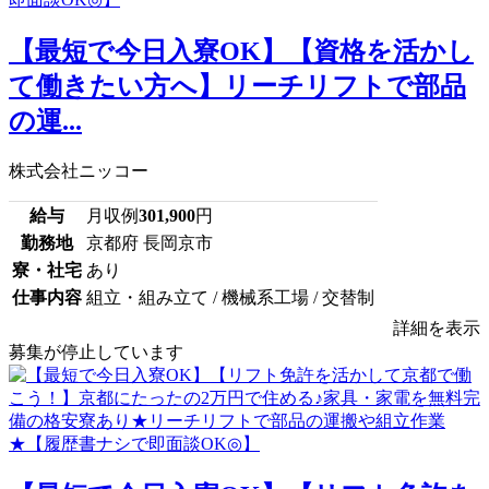
【最短で今日入寮OK】【資格を活かし
て働きたい方へ】リーチリフトで部品
の運...
株式会社ニッコー
給与
月収例
301,900
円
勤務地
京都府 長岡京市
寮・社宅
あり
仕事内容
組立・組み立て / 機械系工場 / 交替制
詳細を表示
募集が停止しています