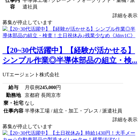
仕事内
半導体工場 / クレーン・フォークリフト・重機 / 派
容
遣社員
詳細を表示
募集が停止しています
【20~30代活躍中】【経験が活かせる】
シンプル作業◎半導体部品の組立・検...
UTエージェント株式会社
給与
月収例
245,000
円
勤務地
京都府 長岡京市
寮・社宅
なし
仕事内容
半導体工場 / 組立・加工・プレス / 派遣社員
詳細を表示
募集が停止しています