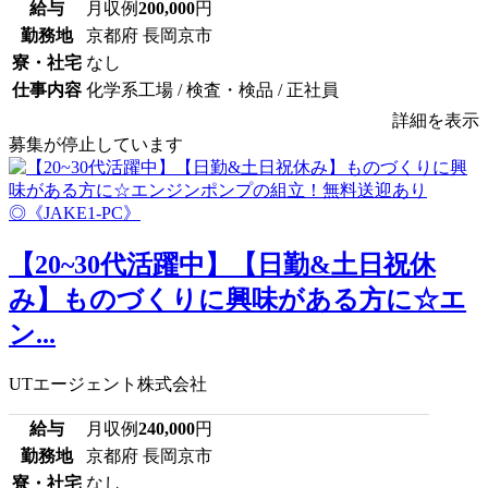
給与
月収例
200,000
円
勤務地
京都府 長岡京市
寮・社宅
なし
仕事内容
化学系工場 / 検査・検品 / 正社員
詳細を表示
募集が停止しています
【20~30代活躍中】【日勤&土日祝休
み】ものづくりに興味がある方に☆エ
ン...
UTエージェント株式会社
給与
月収例
240,000
円
勤務地
京都府 長岡京市
寮・社宅
なし