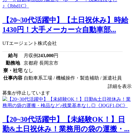
【20~30代活躍中】【土日祝休み】時給
1430円！大手メーカー☆自動車部...
UTエージェント株式会社
給与
月収例
243,000
円
勤務地
京都府 長岡京市
寮・社宅
なし
仕事内容
自動車系工場 / 機械操作・製造補助 / 派遣社員
詳細を表示
募集が停止しています
【20~30代活躍中】【未経験OK！】日
勤&土日祝休み！業務用の袋の運搬・...