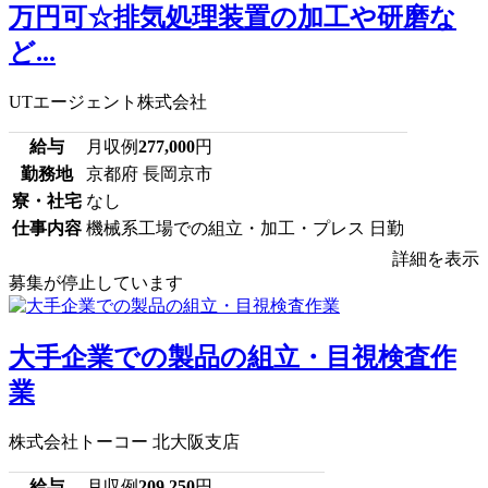
万円可☆排気処理装置の加工や研磨な
ど...
UTエージェント株式会社
給与
月収例
277,000
円
勤務地
京都府 長岡京市
寮・社宅
なし
仕事内容
機械系工場での組立・加工・プレス 日勤
詳細を表示
募集が停止しています
大手企業での製品の組立・目視検査作
業
株式会社トーコー 北大阪支店
給与
月収例
209,250
円