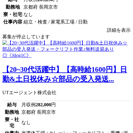
勤務地
京都府 長岡京市
寮・社宅
なし
仕事内容
組立・検査 / 家電系工場 / 日勤
詳細を表示
募集が停止しています
【20~30代活躍中】【高時給1600円】日
勤&土日祝休み☆部品の受入発送...
UTエージェント株式会社
給与
月収例
282,000
円
勤務地
京都府 長岡京市
寮・社
なし
宅