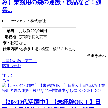
み】業務用の袋の運搬・検品など！残
業...
UTエージェント株式会社
給与
月収例
200,000
円
勤務地
京都府 長岡京市
寮・社宅
なし
仕事内容
化学系工場 / 検査・検品 / 正社員
詳細を表示
＼最短45秒で完了／
応募へ進む
詳しく
見る
【20~30代活躍中】【未経験OK！】日