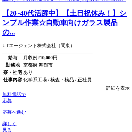
【20~40代活躍中】【土日祝休み！】シ
ンプル作業☆自動車向けガラス製品
の...
UTエージェント株式会社（関東）
給与
月収例
210,000
円
勤務地
京都府 舞鶴市
寮・社宅
あり
仕事内容
化学系工場 / 検査・検品 / 正社員
詳細を表示
無料電話で
応募
応募へ進む
詳しく
見る