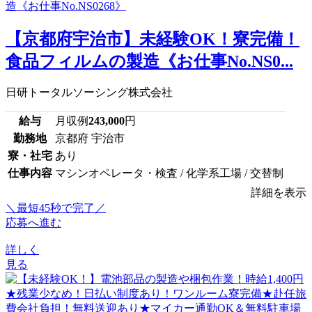
【京都府宇治市】未経験OK！寮完備！
食品フィルムの製造《お仕事No.NS0...
日研トータルソーシング株式会社
給与
月収例
243,000
円
勤務地
京都府 宇治市
寮・社宅
あり
仕事内容
マシンオペレータ・検査 / 化学系工場 / 交替制
詳細を表示
＼最短45秒で完了／
応募へ進む
詳しく
見る