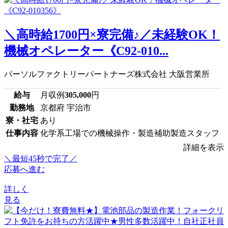
＼高時給1700円×寮完備♪／未経験OK！
機械オペレーター《C92-010...
パーソルファクトリーパートナーズ株式会社 大阪営業所
給与
月収例
305,000
円
勤務地
京都府 宇治市
寮・社宅
あり
仕事内容
化学系工場での機械操作・製造補助製造スタッフ
詳細を表示
＼最短45秒で完了／
応募へ進む
詳しく
見る