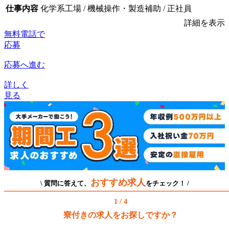
仕事内容
化学系工場 / 機械操作・製造補助 / 正社員
詳細を表示
無料電話で
応募
応募へ進む
詳しく
見る
おすすめ求人
\ 質問に答えて、
をチェック！ /
1 / 4
寮付きの求人をお探しですか？