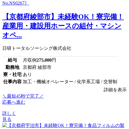
【京都府綾部市】未経験OK！寮完備！
産業用・建設用ホースの組付・マシン
オペ...
日研トータルソーシング株式会社
給与
月収例
275,000
円
勤務地
京都府 綾部市
寮・社宅
あり
仕事内容
加工・機械オペレーター / 化学系工場 / 交替制
詳細を表示
＼最短45秒で完了／
応募へ進む
詳しく
見る