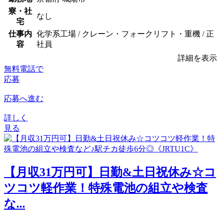
寮・社
なし
宅
仕事内
化学系工場 / クレーン・フォークリフト・重機 / 正
容
社員
詳細を表示
無料電話で
応募
応募へ進む
詳しく
見る
【月収31万円可】日勤&土日祝休み☆コ
ツコツ軽作業！特殊電池の組立や検査
な...