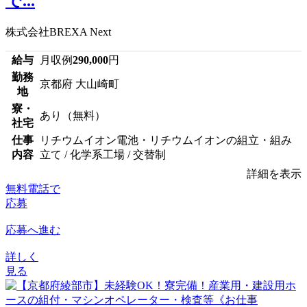
で...
株式会社BREXA Next
給与
月収例
290,000
円
勤務
京都府 大山崎町
地
寮・
あり（無料）
社宅
仕事
リチウムイオン電池・リチウムイオンの組立・組み
内容
立て / 化学系工場 / 交替制
詳細を表示
無料電話で
応募
応募へ進む
詳しく
見る