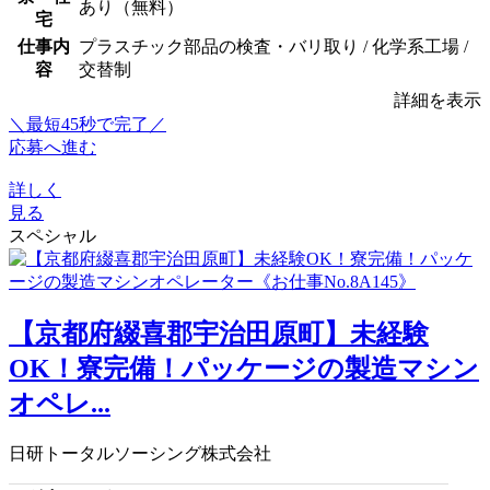
あり（無料）
宅
仕事内
プラスチック部品の検査・バリ取り / 化学系工場 /
容
交替制
詳細を表示
＼最短45秒で完了／
応募へ進む
詳しく
見る
スペシャル
【京都府綴喜郡宇治田原町】未経験
OK！寮完備！パッケージの製造マシン
オペレ...
日研トータルソーシング株式会社