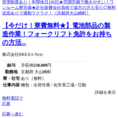
【今だけ！寮費無料★】電池部品の製
造作業！フォークリフト免許をお持ち
の方活...
株式会社BREXA Next
給与
月収例
230,000
円
勤務地
京都府 大山崎町
寮・社宅
あり（無料）
仕事内容
梱包・出荷作業 / 化学系工場 / 日勤
詳細を表示
無料電話で
応募
応募へ進む