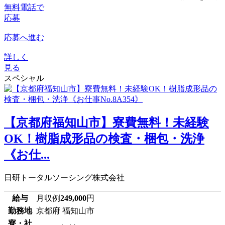
無料電話で
応募
応募へ進む
詳しく
見る
スペシャル
【京都府福知山市】寮費無料！未経験
OK！樹脂成形品の検査・梱包・洗浄
《お仕...
日研トータルソーシング株式会社
給与
月収例
249,000
円
勤務地
京都府 福知山市
寮・社