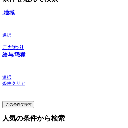
地域
選択
こだわり
給与/職種
選択
条件クリア
この条件で検索
人気の条件から検索