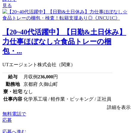
見る
【20~40代活躍中】【日勤&土日休み】
力仕事ほぼなし☆食品トレーの梱
包・...
UTエージェント株式会社（関東）
給与
月収例
236,000
円
勤務地
京都府 久御山町
寮・社宅
なし
仕事内容
化学系工場 / 軽作業・ピッキング / 正社員
詳細を表示
無料電話で
応募
応募へ進む