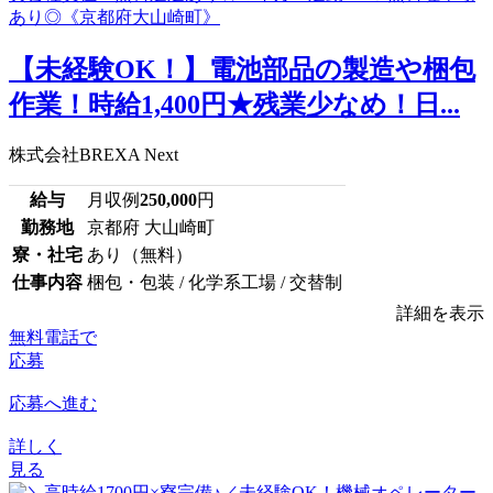
【未経験OK！】電池部品の製造や梱包
作業！時給1,400円★残業少なめ！日...
株式会社BREXA Next
給与
月収例
250,000
円
勤務地
京都府 大山崎町
寮・社宅
あり（無料）
仕事内容
梱包・包装 / 化学系工場 / 交替制
詳細を表示
無料電話で
応募
応募へ進む
詳しく
見る