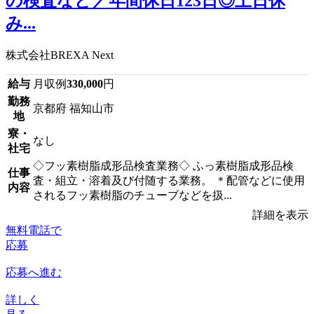
の検査など／年間休日123日◎土日休
み...
株式会社BREXA Next
給与
月収例
330,000
円
勤務
京都府 福知山市
地
寮・
なし
社宅
◇フッ素樹脂成形品検査業務◇ ふっ素樹脂成形品検
仕事
査・組立・溶着及び付随する業務。 ＊配管などに使用
内容
されるフッ素樹脂のチューブなどを扱...
詳細を表示
無料電話で
応募
応募へ進む
詳しく