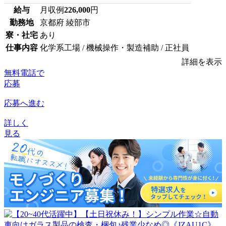
給与
月収例
226,000
円
勤務地
京都府 綾部市
寮・社宅
あり
仕事内容
化学系工場 / 機械操作・製造補助 / 正社員
詳細を表示
無料電話で
応募
応募へ進む
詳しく
見る