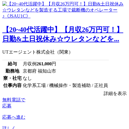
【20~40代活躍中】【月収26万円可！】
日勤&土日祝休み☆ウレタンなどを...
UTエージェント株式会社（関東）
給与
月収例
261,000
円
勤務地
京都府 福知山市
寮・社宅
なし
仕事内容
化学系工場 / 機械操作・製造補助 / 正社員
詳細を表示
無料電話で
応募
応募へ進む
詳しく