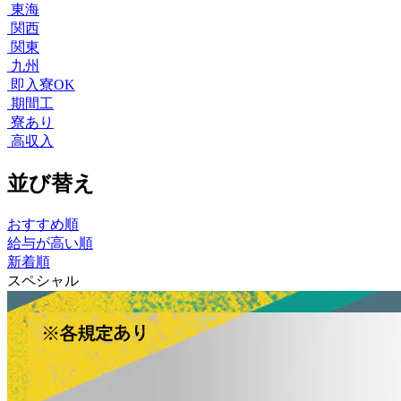
東海
関西
関東
九州
即入寮OK
期間工
寮あり
高収入
並び替え
おすすめ順
給与が高い順
新着順
スペシャル