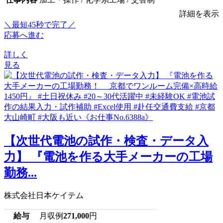
詳細を表示
＼最短45秒で完了／
応募へ進む
詳しく
見る
【次世代電池の試作・検査・データ入
力】 『電池を作る大手メーカーの工場
勤務...
株式会社日本ケイテム
給与
月収例
271,000
円