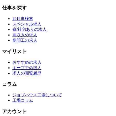
仕事を探す
お仕事検索
スペシャル求人
寮/社宅ありの求人
高収入の求人
期間工の求人
マイリスト
おすすめの求人
キープ中の求人
求人の閲覧履歴
コラム
ジョブハウス工場について
工場コラム
アカウント