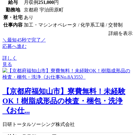
給与
月収例
251,000
円
勤務地
京都府 宇治田原町
寮・社宅
あり
仕事内容
加工・マシンオペレータ / 化学系工場 / 交替制
詳細を表示
＼最短45秒で完了／
応募へ進む
詳しく
見る
【京都府福知山市】寮費無料！未経験
OK！樹脂成形品の検査・梱包・洗浄
《お仕...
日研トータルソーシング株式会社