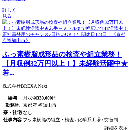
詳しく
見る
ふっ素樹脂成形品の検査や組立業務！
【月収例32万円以上！】未経験活躍中★
若...
株式会社BREXA Next
給与
月収例
330,000
円
勤務地
京都府 福知山市
寮・社宅
なし
仕事内容
フッ素樹脂の組立・検査 / 化学系工場 / 交替制
詳細を表示