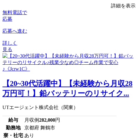
詳細を表示
無料電話で
応募
応募へ進む
詳しく
見る
【20~30代活躍中】【未経験から月収28
万円可！】鉛バッテリーのリサイク...
UTエージェント株式会社（関東）
給与
月収例
282,000
円
勤務地
京都府 舞鶴市
寮・社宅
あり