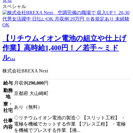
見る
スペシャル
【リチウムイオン電池の組立や仕上げ
作業】高時給1,400円！／若手～ミド
ル...
株式会社BREXA Next
給与
月収例
290,000
円
勤務
京都府 大山崎町
地
寮・
あり（無料）
社宅
◇リチウムイオン電池の製造◇ 【スリット工程】 ・
仕事
電極を機械でカットする作業 【プレス工程】 ・電極
内容
を機械でプレスする作業 【捲...