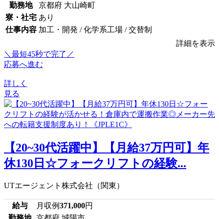
勤務地
京都府 大山崎町
寮・社宅
あり
仕事内容
加工・開発 / 化学系工場 / 交替制
詳細を表示
＼最短45秒で完了／
応募へ進む
詳しく
見る
【20~30代活躍中】【月給37万円可】年
休130日☆フォークリフトの経験...
UTエージェント株式会社（関東）
給与
月収例
371,000
円
勤務地
京都府 城陽市