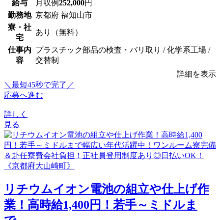
給与
月収例
252,000
円
勤務地
京都府 福知山市
寮・社
あり（無料）
宅
仕事内
プラスチック部品の検査・バリ取り / 化学系工場 /
容
交替制
詳細を表示
＼最短45秒で完了／
応募へ進む
詳しく
見る
リチウムイオン電池の組立や仕上げ作
業！高時給1,400円！若手～ミドルま