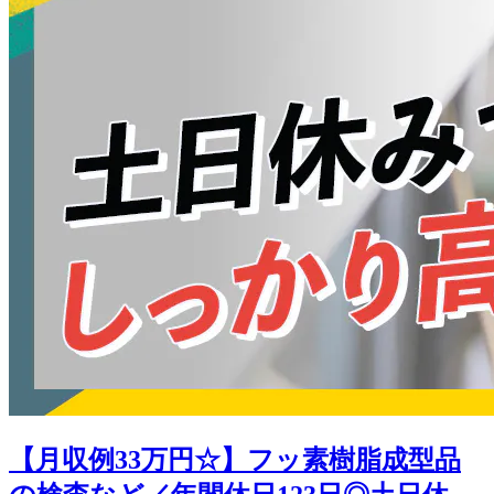
【月収例33万円☆】フッ素樹脂成型品