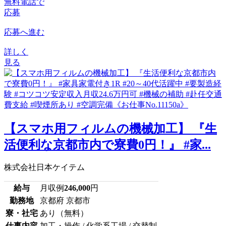
無料電話で
応募
応募へ進む
詳しく
見る
【スマホ用フィルムの機械加工】 『生
活便利な京都市内で寮費0円！』 #家...
株式会社日本ケイテム
給与
月収例
246,000
円
勤務地
京都府 京都市
寮・社宅
あり（無料）
仕事内容
加工・操作 / 化学系工場 / 交替制