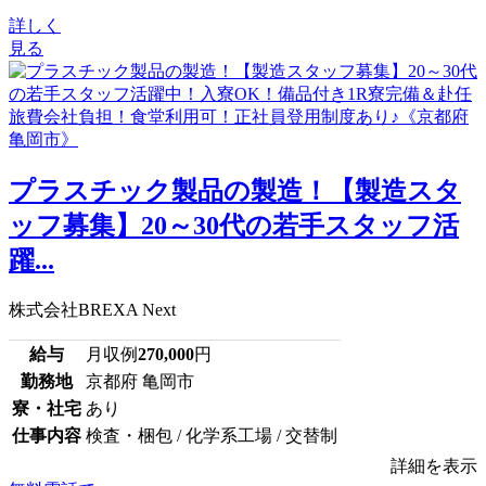
詳しく
見る
プラスチック製品の製造！【製造スタ
ッフ募集】20～30代の若手スタッフ活
躍...
株式会社BREXA Next
給与
月収例
270,000
円
勤務地
京都府 亀岡市
寮・社宅
あり
仕事内容
検査・梱包 / 化学系工場 / 交替制
詳細を表示