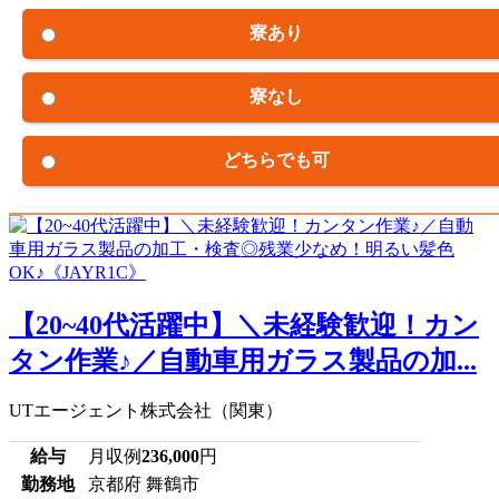
寮あり
寮なし
どちらでも可
【20~40代活躍中】＼未経験歓迎！カン
タン作業♪／自動車用ガラス製品の加...
UTエージェント株式会社（関東）
給与
月収例
236,000
円
勤務地
京都府 舞鶴市