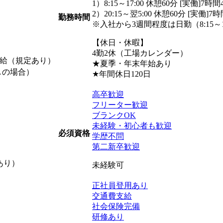
1）8:15～17:00 休憩60分 [実働]7時間
2）20:15～翌5:00 休憩60分 [実働]7
勤務時間
※入社から3週間程度は日勤（8:15～1
【休日・休暇】
4勤2休（工場カレンダー）
支給（規定あり）
★夏季・年末年始あり
なしの場合）
★年間休日120日
高卒歓迎
フリーター歓迎
ブランクOK
未経験・初心者も歓迎
必須資格
学歴不問
第二新卒歓迎
あり）
未経験可
正社員登用あり
交通費支給
社会保険完備
研修あり