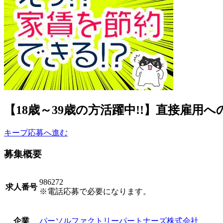
【18歳～39歳の方活躍中!!】直接雇用へ
キープ
応募へ進む
募集概要
986272
求人番号
※電話応募で必要になります。
パーソルファクトリーパートナーズ株式会社
企業