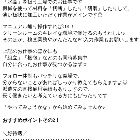
「水晶」を扱う工場でのお仕事です！
機械を使って材料を「切断」したり「研磨」したりして、
薄い板状に加工いただく作業がメインです◎
マニュアル通り操作すればOK！
クリーンルームのキレイな環境で働けるのもうれしい♪
そのほか、検査業務やかんたんなPC入力作業もお願いします
上記のお仕事のほかにも
「組立」「梱包」などのも同時募集中！
自分に合ったお仕事が見つかるはず☆
フォロー体制もバッチリな職場で、
分からないことがあればしっかり教えてもらえますよ◎
派遣先の直接雇用実績もありますので、
長く働きたいと考えている方にもぴったりです！
「やってみようかな」から始めてみませんか♪
おすすめポイントその2！
＼好待遇／
･･･････････････････････････････････