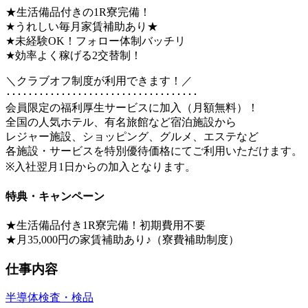
★生活備品付きの1R寮完備！
★うれしい毎月家賃補助あり★
★未経験OK！フォロー体制バッチリ
★効率よく稼げる2交替制！
＼クラブオフ制度が利用できます！／
･･･････････････････････････････････
会員限定の福利厚生サービスに加入（月額無料）！
全国の人気ホテル、有名旅館など宿泊施設から
レジャー施設、ショッピング、グルメ、エステなど
各施設・サービスを特別優待価格にてご利用いただけます。
※入社翌月1日からの加入となります。
特典・キャンペーン
★生活備品付き1R寮完備！初期費用不要
★月35,000円の家賃補助あり♪（寮費補助制度）
仕事内容
半導体
検査・検品