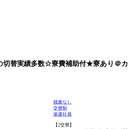
の切替実績多数☆寮費補助付★寮あり＠カンタ
残業なし
交替制
派遣社員
【2交替】