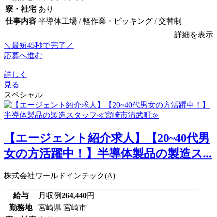
寮・社宅
あり
仕事内容
半導体工場 / 軽作業・ピッキング / 交替制
詳細を表示
＼最短45秒で完了／
応募へ進む
詳しく
見る
スペシャル
【エージェント紹介求人】【20~40代男
女の方活躍中！】半導体製品の製造ス...
株式会社ワールドインテック(A)
給与
月収例
264,440
円
勤務地
宮崎県 宮崎市