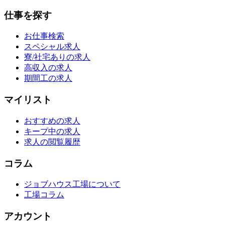
仕事を探す
お仕事検索
スペシャル求人
寮/社宅ありの求人
高収入の求人
期間工の求人
マイリスト
おすすめの求人
キープ中の求人
求人の閲覧履歴
コラム
ジョブハウス工場について
工場コラム
アカウント