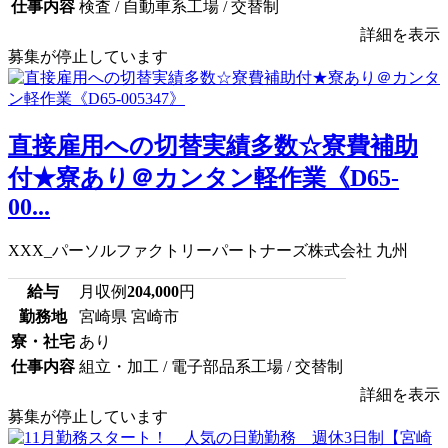
仕事内容
検査 / 自動車系工場 / 交替制
詳細を表示
募集が停止しています
直接雇用への切替実績多数☆寮費補助
付★寮あり＠カンタン軽作業《D65-
00...
XXX_パーソルファクトリーパートナーズ株式会社 九州
給与
月収例
204,000
円
勤務地
宮崎県 宮崎市
寮・社宅
あり
仕事内容
組立・加工 / 電子部品系工場 / 交替制
詳細を表示
募集が停止しています