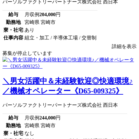
パーソルファクトリーパートナーズ株式会社 西日本
給与
月収例
204,000
円
勤務地
宮崎県 宮崎市
寮・社宅
あり
仕事内容
組立・加工 / 半導体工場 / 交替制
詳細を表示
募集が停止しています
＼男女活躍中＆未経験歓迎◎快適環境♪
／機械オペレーター《D65-009325》
パーソルファクトリーパートナーズ株式会社 西日本
給与
月収例
244,000
円
勤務地
宮崎県 宮崎市
寮・社宅
なし