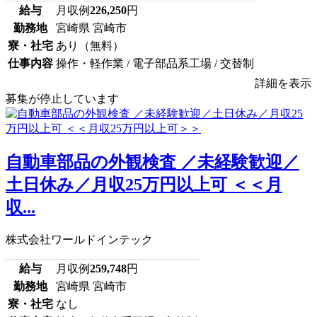
給与
月収例
226,250
円
勤務地
宮崎県 宮崎市
寮・社宅
あり（無料）
仕事内容
操作・軽作業 / 電子部品系工場 / 交替制
詳細を表示
募集が停止しています
自動車部品の外観検査 ／未経験歓迎／
土日休み／月収25万円以上可 ＜＜月
収...
株式会社ワールドインテック
給与
月収例
259,748
円
勤務地
宮崎県 宮崎市
寮・社宅
なし