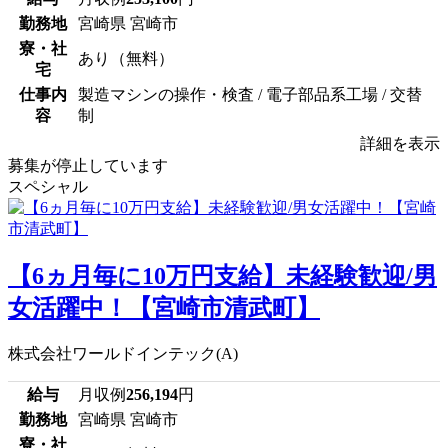
勤務地
宮崎県 宮崎市
寮・社
あり（無料）
宅
仕事内
製造マシンの操作・検査 / 電子部品系工場 / 交替
容
制
詳細を表示
募集が停止しています
スペシャル
【6ヵ月毎に10万円支給】未経験歓迎/男
女活躍中！【宮崎市清武町】
株式会社ワールドインテック(A)
給与
月収例
256,194
円
勤務地
宮崎県 宮崎市
寮・社