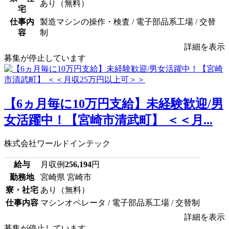
あり（無料）
宅
仕事内
製造マシンの操作・検査 / 電子部品系工場 / 交替
容
制
詳細を表示
募集が停止しています
【6ヵ月毎に10万円支給】未経験歓迎/男
女活躍中！【宮崎市清武町】 ＜＜月...
株式会社ワールドインテック
給与
月収例
256,194
円
勤務地
宮崎県 宮崎市
寮・社宅
あり（無料）
仕事内容
マシンオペレータ / 電子部品系工場 / 交替制
詳細を表示
募集が停止しています