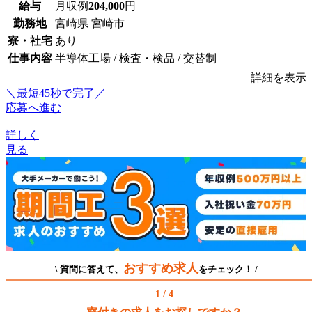
給与
月収例
204,000
円
勤務地
宮崎県 宮崎市
寮・社宅
あり
仕事内容
半導体工場 / 検査・検品 / 交替制
詳細を表示
＼最短45秒で完了／
応募へ進む
詳しく
見る
おすすめ求人
\ 質問に答えて、
をチェック！ /
1 / 4