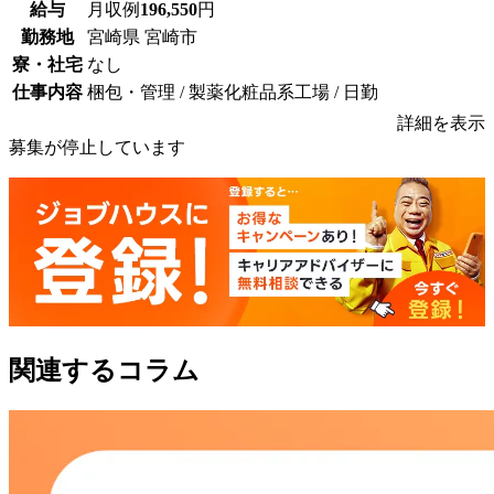
給与
月収例
196,550
円
勤務地
宮崎県 宮崎市
寮・社宅
なし
仕事内容
梱包・管理 / 製薬化粧品系工場 / 日勤
詳細を表示
募集が停止しています
関連するコラム