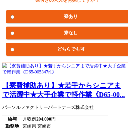
寮付きの求人をお探しですか？
寮あり
寮なし
どちらでも可
【寮費補助あり】★若手からシニアま
で活躍中★大手企業で軽作業《D65-00...
パーソルファクトリーパートナーズ株式会社
給与
月収例
204,000
円
勤務地
宮崎県 宮崎市