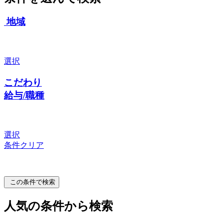
地域
選択
こだわり
給与/職種
選択
条件クリア
この条件で検索
人気の条件から検索