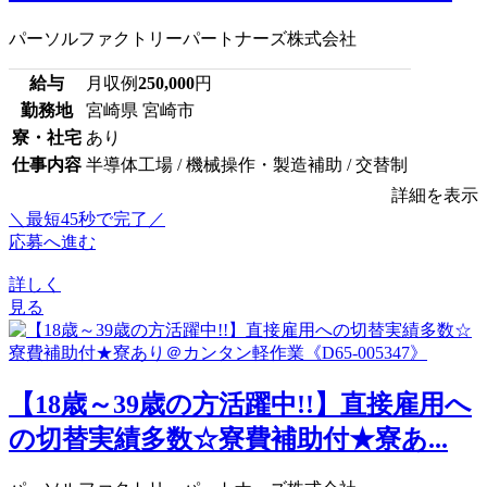
パーソルファクトリーパートナーズ株式会社
給与
月収例
250,000
円
勤務地
宮崎県 宮崎市
寮・社宅
あり
仕事内容
半導体工場 / 機械操作・製造補助 / 交替制
詳細を表示
＼最短45秒で完了／
応募へ進む
詳しく
見る
【18歳～39歳の方活躍中!!】直接雇用へ
の切替実績多数☆寮費補助付★寮あ...