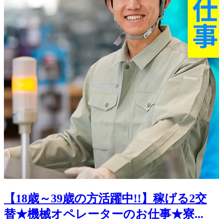
【18歳～39歳の方活躍中!!】稼げる2交
替★機械オペレーターのお仕事★寮...