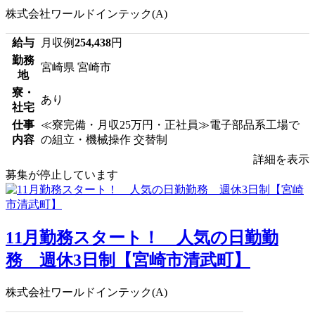
株式会社ワールドインテック(A)
給与
月収例
254,438
円
勤務
宮崎県 宮崎市
地
寮・
あり
社宅
仕事
≪寮完備・月収25万円・正社員≫電子部品系工場で
内容
の組立・機械操作 交替制
詳細を表示
募集が停止しています
11月勤務スタート！ 人気の日勤勤
務 週休3日制【宮崎市清武町】
株式会社ワールドインテック(A)