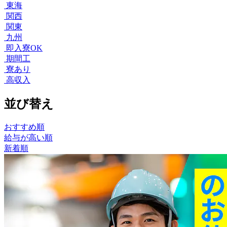
東海
関西
関東
九州
即入寮OK
期間工
寮あり
高収入
並び替え
おすすめ順
給与が高い順
新着順