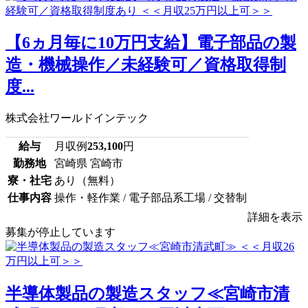
【6ヵ月毎に10万円支給】電子部品の製
造・機械操作／未経験可／資格取得制
度...
株式会社ワールドインテック
給与
月収例
253,100
円
勤務地
宮崎県 宮崎市
寮・社宅
あり（無料）
仕事内容
操作・軽作業 / 電子部品系工場 / 交替制
詳細を表示
募集が停止しています
半導体製品の製造スタッフ≪宮崎市清