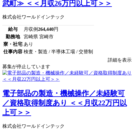
武町≫ ＜＜月収26万円以上可＞＞
株式会社ワールドインテック
給与
月収例
264,440
円
勤務地
宮崎県 宮崎市
寮・社宅
あり
仕事内容
検査・製造 / 半導体工場 / 交替制
詳細を表示
募集が停止しています
電子部品の製造・機械操作／未経験可
／資格取得制度あり ＜＜月収22万円以
上可＞＞
株式会社ワールドインテック