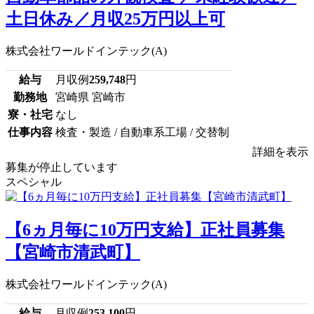
土日休み／月収25万円以上可
株式会社ワールドインテック(A)
給与
月収例
259,748
円
勤務地
宮崎県 宮崎市
寮・社宅
なし
仕事内容
検査・製造 / 自動車系工場 / 交替制
詳細を表示
募集が停止しています
スペシャル
【6ヵ月毎に10万円支給】正社員募集
【宮崎市清武町】
株式会社ワールドインテック(A)
給与
月収例
253,100
円