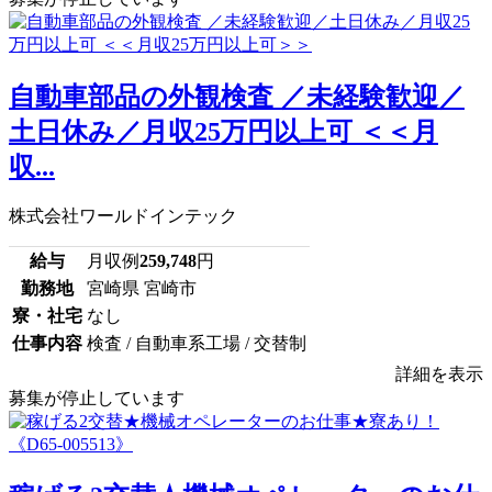
自動車部品の外観検査 ／未経験歓迎／
土日休み／月収25万円以上可 ＜＜月
収...
株式会社ワールドインテック
給与
月収例
259,748
円
勤務地
宮崎県 宮崎市
寮・社宅
なし
仕事内容
検査 / 自動車系工場 / 交替制
詳細を表示
募集が停止しています