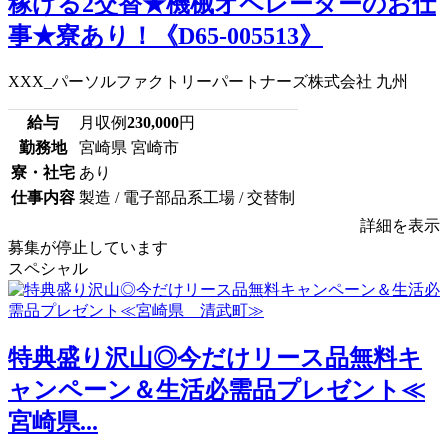
稼げる2交替★機械オペレーターのお仕
事★寮あり！《D65-005513》
XXX_パーソルファクトリーパートナーズ株式会社 九州
給与
月収例
230,000
円
勤務地
宮崎県 宮崎市
寮・社宅
あり
仕事内容
製造 / 電子部品系工場 / 交替制
詳細を表示
募集が停止しています
スペシャル
特典盛り沢山◎今だけリース品無料キ
ャンペーン＆生活必需品プレゼント≪
宮崎県...