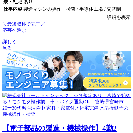
寮・社宅
あり
仕事内容
製造マシンの操作・検査 / 半導体工場 / 交替制
詳細を表示
＼最短45秒で完了／
応募へ進む
詳しく
見る
【電子部品の製造・機械操作】4勤2