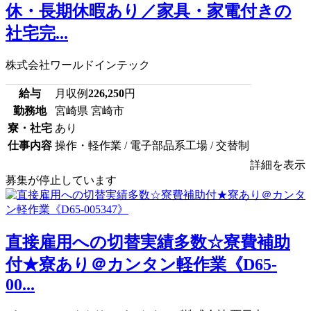
休・長期休暇あり／家具・家電付きの
社宅完...
株式会社ワールドインテック
給与
月収例
226,250
円
勤務地
宮崎県 宮崎市
寮・社宅
あり
仕事内容
操作・軽作業 / 電子部品系工場 / 交替制
詳細を表示
募集が停止しています
直接雇用への切替実績多数☆寮費補助
付★寮あり＠カンタン軽作業《D65-
00...