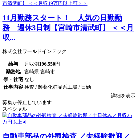
11月勤務スタート！ 人気の日勤勤
務 週休3日制【宮崎市清武町】 ＜＜月
収...
株式会社ワールドインテック
給与
月収例
196,550
円
勤務地
宮崎県 宮崎市
寮・社宅
なし
仕事内容
検査 / 製薬化粧品系工場 / 日勤
詳細を表示
募集が停止しています
スペシャル
自動車部品の外観検査 ／未経験歓迎／