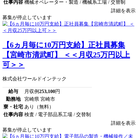
仕事内容
機械オペレーター・製造 / 機械系工場 / 交替制
詳細を表示
募集が停止しています
【6ヵ月毎に10万円支給】正社員募集
【宮崎市清武町】 ＜＜月収25万円以上
可＞＞
株式会社ワールドインテック
給与
月収例
253,100
円
勤務地
宮崎県 宮崎市
寮・社宅
あり（無料）
仕事内容
検査 / 電子部品系工場 / 交替制
詳細を表示
募集が停止しています