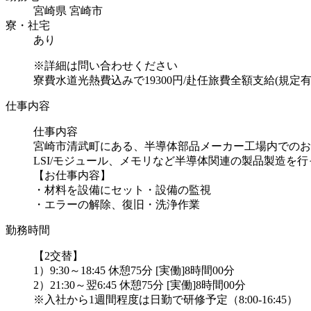
宮崎県 宮崎市
寮・社宅
あり
※詳細は問い合わせください
寮費水道光熱費込みで19300円/赴任旅費全額支給(規定
仕事内容
仕事内容
宮崎市清武町にある、半導体部品メーカー工場内でのお
LSI/モジュール、メモリなど半導体関連の製品製造を
【お仕事内容】
・材料を設備にセット・設備の監視
・エラーの解除、復旧・洗浄作業
勤務時間
【2交替】
1）9:30～18:45 休憩75分 [実働]8時間00分
2）21:30～翌6:45 休憩75分 [実働]8時間00分
※入社から1週間程度は日勤で研修予定（8:00-16:45）