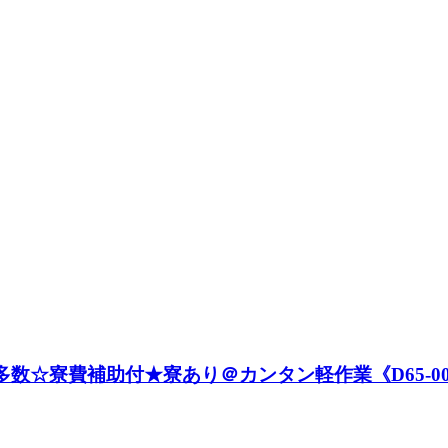
多数☆寮費補助付★寮あり＠カンタン軽作業《D65-005