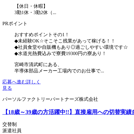
【休日・休暇】
3勤1休・3勤2休（...
PRポイント
おすすめポイントその1！
◆未経験OK☆そこそこ残業があって稼げる！！
◆社員食堂や自販機もあり◎過ごしやすい環境です☆
◆水道光熱費込みで寮費19300円の寮あり！
宮崎市清武町にある、
半導体部品メーカー工場内でのお仕事で...
応募へ進む
詳しく
見る
パーソルファクトリーパートナーズ株式会社
【18歳～39歳の方活躍中!!】直接雇用への切替実績
交替制
派遣社員