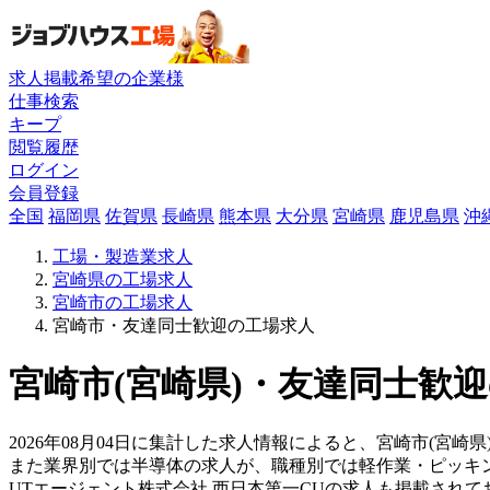
求人掲載希望の企業様
仕事検索
キープ
閲覧履歴
ログイン
会員登録
全国
福岡県
佐賀県
長崎県
熊本県
大分県
宮崎県
鹿児島県
沖
工場・製造業求人
宮崎県の工場求人
宮崎市の工場求人
宮崎市・友達同士歓迎の工場求人
宮崎市(宮崎県)・友達同士歓迎
2026年08月04日に集計した求人情報によると、宮崎市(宮崎県
また業界別では半導体の求人が、職種別では軽作業・ピッキ
UTエージェント株式会社 西日本第一CUの求人も掲載され