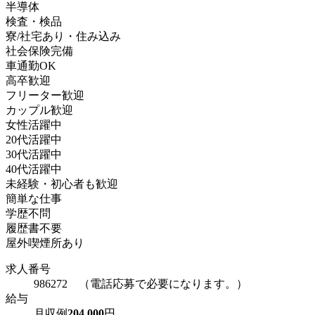
半導体
検査・検品
寮/社宅あり・住み込み
社会保険完備
車通勤OK
高卒歓迎
フリーター歓迎
カップル歓迎
女性活躍中
20代活躍中
30代活躍中
40代活躍中
未経験・初心者も歓迎
簡単な仕事
学歴不問
履歴書不要
屋外喫煙所あり
求人番号
986272 （電話応募で必要になります。）
給与
月収例
204,000
円