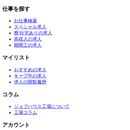
仕事を探す
お仕事検索
スペシャル求人
寮/社宅ありの求人
高収入の求人
期間工の求人
マイリスト
おすすめの求人
キープ中の求人
求人の閲覧履歴
コラム
ジョブハウス工場について
工場コラム
アカウント