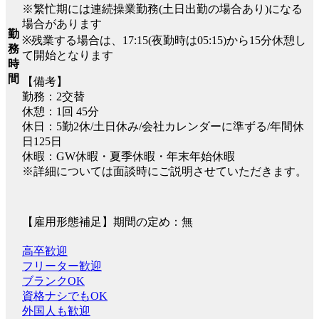
※繁忙期には連続操業勤務(土日出勤の場合あり)になる
場合があります
勤
※残業する場合は、17:15(夜勤時は05:15)から15分休憩し
務
て開始となります
時
間
【備考】
勤務：2交替
休憩：1回 45分
休日：5勤2休/土日休み/会社カレンダーに準ずる/年間休
日125日
休暇：GW休暇・夏季休暇・年末年始休暇
※詳細については面談時にご説明させていただきます。
【雇用形態補足】期間の定め：無
高卒歓迎
フリーター歓迎
ブランクOK
資格ナシでもOK
外国人も歓迎