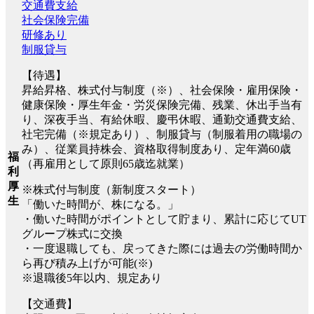
交通費支給
社会保険完備
研修あり
制服貸与
【待遇】
昇給昇格、株式付与制度（※）、社会保険・雇用保険・
健康保険・厚生年金・労災保険完備、残業、休出手当有
り、深夜手当、有給休暇、慶弔休暇、通勤交通費支給、
社宅完備（※規定あり）、制服貸与（制服着用の職場の
み）、従業員持株会、資格取得制度あり、定年満60歳
福
（再雇用として原則65歳迄就業）
利
厚
※株式付与制度（新制度スタート）
生
「働いた時間が、株になる。」
・働いた時間がポイントとして貯まり、累計に応じてUT
グループ株式に交換
・一度退職しても、戻ってきた際には過去の労働時間か
ら再び積み上げが可能(※)
※退職後5年以内、規定あり
【交通費】