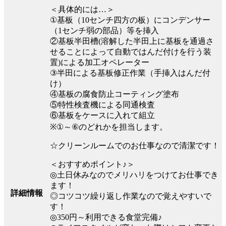
＜具体的には…＞
①基板（10センチ四方の板）にコンデンサー
（1センチ弱の部品）等を挿入
②基板半田槽(溶解した半田上に基板を通過さ
せることによって自動ではんだ付けを行う装
置)による加工オペレーター
③半田による基板修正作業（手挿入はんだ付
け）
④基板の腐食防止コーティング塗布
⑤特性検査機による同通検査
⑥基板をケースに入れて組立
※①～⑥のどれかを担当します。
☆クリーンルームでのお仕事なので清潔です！
＜おすすめポイント♪＞
◎土日休みなのでメリハリをつけてお仕事でき
ます！
詳細情報
◎コツコツ繰り返し作業なので覚えやすいで
す！
◎350円～利用できる食堂完備♪