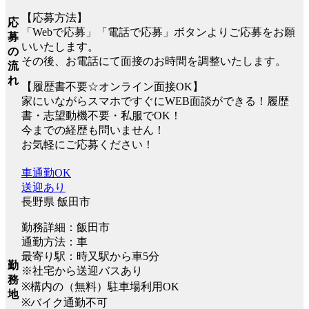
【応募方法】
応
「Webで応募」「電話で応募」ボタンよりご応募をお願
募
いいたします。
の
その後、お電話にて面接のお時間を調整いたします。
流
れ
【履歴書不要☆オンライン面接OK】
家にいながらスマホですぐにWEB面談ができる！履歴
書・志望動機不要・私服でOK！
今までの経歴も問いません！
お気軽にご応募ください！
車通勤OK
送迎あり
長野県 飯田市
勤務詳細：飯田市
通勤方法：車
最寄り駅：時又駅から車5分
勤
※社宅から送迎バスあり
務
※構内の（無料）駐車場利用OK
地
※バイク通勤不可