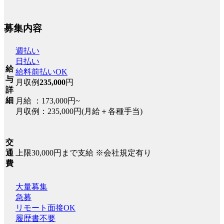
募集内容
週払い
日払い
給
給料前払いOK
与
月収例
235,000
円
詳
細
月給 ：173,000円~
月収例：235,000円(月給＋各種手当)
交
上限30,000円まで支給 ※会社規定有り
通
費
大量募集
急募
リモート面接OK
履歴書不要