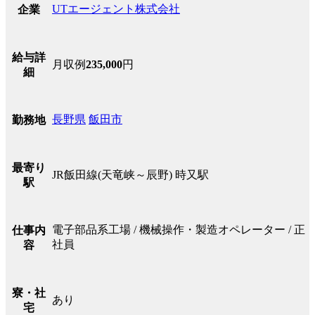
UTエージェント株式会社
企業
給与詳
月収例
235,000
円
細
長野県
飯田市
勤務地
最寄り
JR飯田線(天竜峡～辰野) 時又駅
駅
電子部品系工場 / 機械操作・製造オペレーター / 正
仕事内
社員
容
寮・社
あり
宅