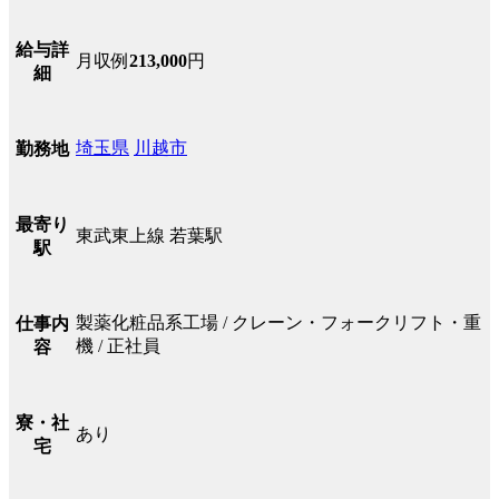
給与詳
月収例
213,000
円
細
埼玉県
川越市
勤務地
最寄り
東武東上線 若葉駅
駅
製薬化粧品系工場 / クレーン・フォークリフト・重
仕事内
機 / 正社員
容
寮・社
あり
宅