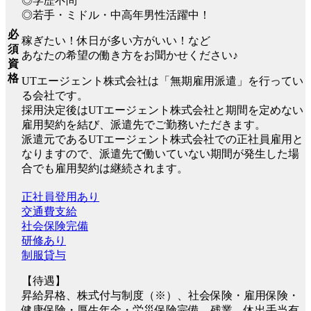
◎学歴不問
◎若手・ミドル・中高年男性活躍中！
必
稼ぎたい！休日が多い方がいい！など
須
あなたの希望の働き方をお聞かせください♪
資
格
UTエージェント株式会社は「無期雇用派遣」を行ってい
る会社です。
採用決定後はUTエージェント株式会社と期間を定めない
雇用契約を結び、派遣先でご勤務いただきます。
派遣元であるUTエージェント株式会社での正社員雇用と
なりますので、派遣先で働いていない期間が発生した場
合でも雇用契約は継続されます。
正社員登用あり
交通費支給
社会保険完備
研修あり
制服貸与
【待遇】
昇給昇格、株式付与制度（※）、社会保険・雇用保険・
健康保険・厚生年金・労災保険完備、残業、休出手当有