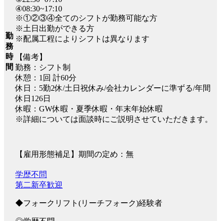
④08:30~17:10
※①②③④全てのシフトが勤務可能な方
※土日出勤ができる方
勤
※配属工程によりシフトは異なります
務
時
【備考】
間
勤務：シフト制
休憩：1回 計60分
休日：5勤2休/土日祝休み/会社カレンダーに準ずる/年間
休日126日
休暇：GW休暇・夏季休暇・年末年始休暇
※詳細については面談時にご説明させていただきます。
【雇用形態補足】期間の定め：無
学歴不問
第二新卒歓迎
◆フォークリフト(リーチフォーク)経験者