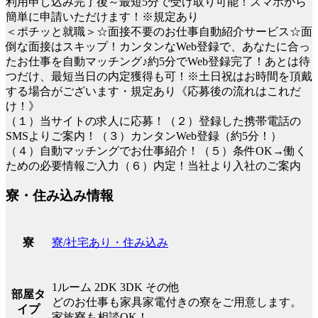
利用申し込み完了後～最短5分で受け取り可能！スマホから
簡単に申請いただけます！※規定あり
＜ポチッと就職＞☆面接不要のお仕事自動紹介サービス☆面
倒な面接はスキップ！カンタンなWeb登録で、あなたに合っ
たお仕事を自動マッチング♪約5分でWeb登録完了！あとは待
つだけ、最短当日の内定獲得も可！※土日祝はお時間を頂戴
する場合がございます・規定あり《応募後の流れはこれだ
け！》
（１）当サイトの求人に応募！（２）登録した携帯電話の
SMSよりご案内！（３）カンタンWeb登録（約5分！）
（４）自動マッチングでお仕事紹介！（５）条件OK→働く
ための必要情報ご入力（６）内定！当社より入社のご案内
寮・住み込み情報
寮/社宅あり・住み込み
寮
1ルーム 2DK 3DK その他
部屋タ
どのお仕事も家具家電付きの寮をご用意します。
イプ
家族寮も相談OK！