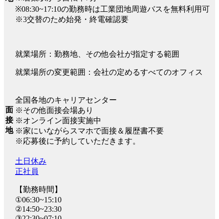
※08:30~17:10の勤務時は工業団地周遊バスを無料利用可
※3交替のため始発・終電確認要
就業場所：勤務地、その他会社が指定する範囲
就業場所の変更範囲：会社の定めるすべてのオフィス
全国各地のキャリアセンター
面
※その他面接会場あり
接
※オンライン面接実施中
地
※家にいながらスマホで面接＆履歴書不要
※応募後に予約していただきます。
土日休み
正社員
【勤務時間】
①06:30~15:10
②14:50~23:30
③22:30~07:10