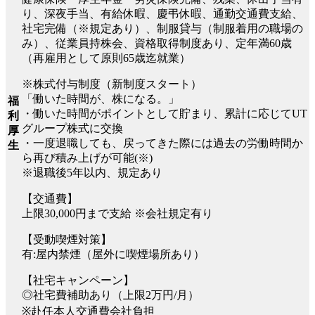
り、深夜手当、有給休暇、慶弔休暇、通勤交通費支給、
社宅完備（※規定あり）、制服貸与（制服着用の職場の
み）、従業員持株会、資格取得制度あり、定年満60歳
（再雇用として原則65歳迄就業）
※株式付与制度（新制度スタート）
「働いた時間が、株になる。」
福
・働いた時間がポイントとして貯まり、累計に応じてUT
利
グループ株式に交換
厚
・一度退職しても、戻ってきた際には過去の労働時間か
生
ら再び積み上げが可能(※)
※退職後5年以内、規定あり
【交通費】
上限30,000円まで支給 ※会社規定有り
【受動喫煙対策】
有:屋内禁煙（屋外に喫煙場所あり）
【社宅キャンペーン】
◎社宅費補助あり（上限2万円/月）
※赴任本人交通費会社負担