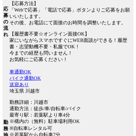
【応募方法】
応
「Webで応募」「電話で応募」ボタンよりご応募をお願
募
いいたします。
の
その後、お電話にて面接のお時間を調整いたします。
流
【履歴書不要☆オンライン面接OK】
れ
家にいながらスマホですぐにWEB面談ができる！履歴
書・志望動機不要・私服でOK！
今までの経歴も問いません！
お気軽にご応募ください！
車通勤OK
バイク通勤OK
送迎あり
埼玉県 川越市
勤務詳細：川越市
通勤方法：徒歩/車/自転車/バイク
最寄り駅：若葉駅より車4分
※構内の（無料）駐車場利用OK
勤
※自転車レンタル可
務
※若葉駅から自転車7分
地