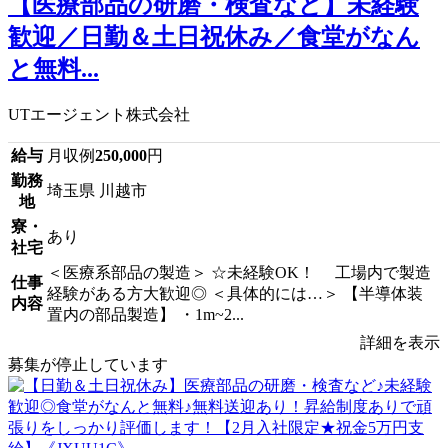
【医療部品の研磨・検査など】未経験
歓迎／日勤＆土日祝休み／食堂がなん
と無料...
UTエージェント株式会社
給与
月収例
250,000
円
勤務
埼玉県 川越市
地
寮・
あり
社宅
＜医療系部品の製造＞ ☆未経験OK！ 工場内で製造
仕事
経験がある方大歓迎◎ ＜具体的には…＞ 【半導体装
内容
置内の部品製造】 ・1m~2...
詳細を表示
募集が停止しています