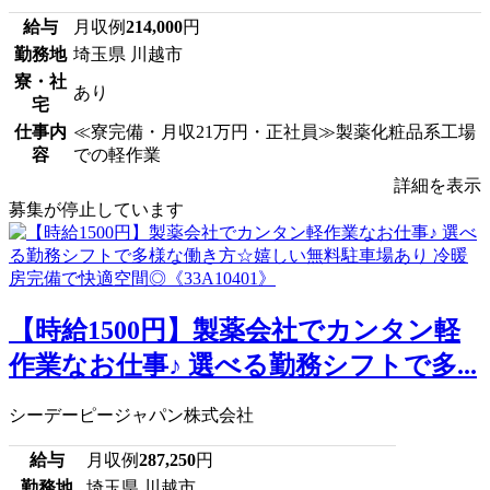
給与
月収例
214,000
円
勤務地
埼玉県 川越市
寮・社
あり
宅
仕事内
≪寮完備・月収21万円・正社員≫製薬化粧品系工場
容
での軽作業
詳細を表示
募集が停止しています
【時給1500円】製薬会社でカンタン軽
作業なお仕事♪ 選べる勤務シフトで多...
シーデーピージャパン株式会社
給与
月収例
287,250
円
勤務地
埼玉県 川越市