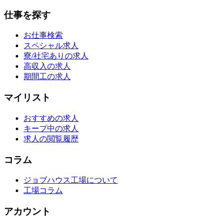
仕事を探す
お仕事検索
スペシャル求人
寮/社宅ありの求人
高収入の求人
期間工の求人
マイリスト
おすすめの求人
キープ中の求人
求人の閲覧履歴
コラム
ジョブハウス工場について
工場コラム
アカウント