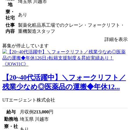
埼玉県 川越市
地
寮・
あり
社宅
仕事
製薬化粧品系工場でのクレーン・フォークリフト・
内容
重機製造スタッフ
詳細を表示
募集が停止しています
【20~40代活躍中】＼フォークリフト／
残業少なめ◎医薬品の運搬◆年休12...
UTエージェント株式会社
給与
月収例
213,000
円
勤務地
埼玉県 川越市
寮・社
あり