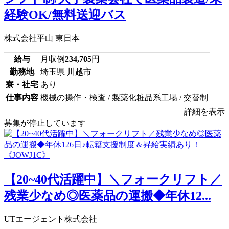
経験OK/無料送迎バス
株式会社平山 東日本
給与
月収例
234,705
円
勤務地
埼玉県 川越市
寮・社宅
あり
仕事内容
機械の操作・検査 / 製薬化粧品系工場 / 交替制
詳細を表示
募集が停止しています
【20~40代活躍中】＼フォークリフト／
残業少なめ◎医薬品の運搬◆年休12...
UTエージェント株式会社