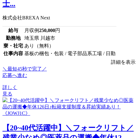
士...
株式会社BREXA Next
給与
月収例
250,000
円
勤務地
埼玉県 川越市
寮・社宅
あり（無料）
仕事内容
基板の梱包・包装 / 電子部品系工場 / 日勤
詳細を表示
＼最短45秒で完了／
応募へ進む
詳しく
見る
【20~40代活躍中】＼フォークリフト／
残業少なめ◎医薬品の運搬◆年休12...