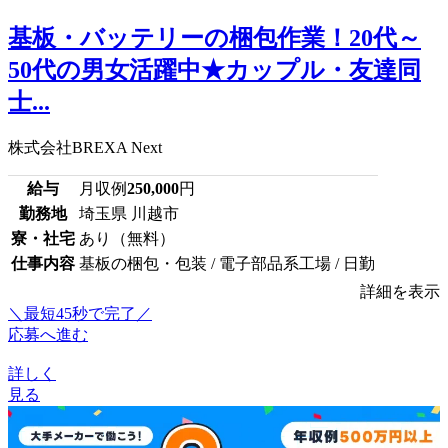
基板・バッテリーの梱包作業！20代～
50代の男女活躍中★カップル・友達同
士...
株式会社BREXA Next
給与
月収例
250,000
円
勤務地
埼玉県 川越市
寮・社宅
あり（無料）
仕事内容
基板の梱包・包装 / 電子部品系工場 / 日勤
詳細を表示
＼最短45秒で完了／
応募へ進む
詳しく
見る