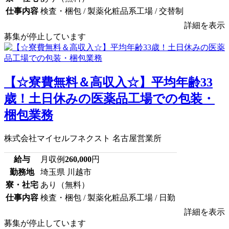
仕事内容
検査・梱包 / 製薬化粧品系工場 / 交替制
詳細を表示
募集が停止しています
【☆寮費無料＆高収入☆】平均年齢33
歳！土日休みの医薬品工場での包装・
梱包業務
株式会社マイセルフネクスト 名古屋営業所
給与
月収例
260,000
円
勤務地
埼玉県 川越市
寮・社宅
あり（無料）
仕事内容
検査・梱包 / 製薬化粧品系工場 / 日勤
詳細を表示
募集が停止しています