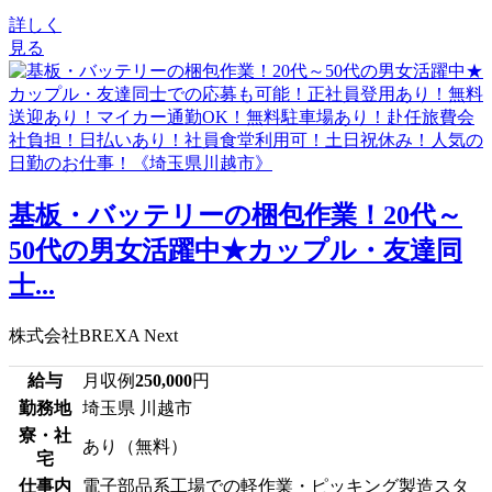
詳しく
見る
基板・バッテリーの梱包作業！20代～
50代の男女活躍中★カップル・友達同
士...
株式会社BREXA Next
給与
月収例
250,000
円
勤務地
埼玉県 川越市
寮・社
あり（無料）
宅
仕事内
電子部品系工場での軽作業・ピッキング製造スタ