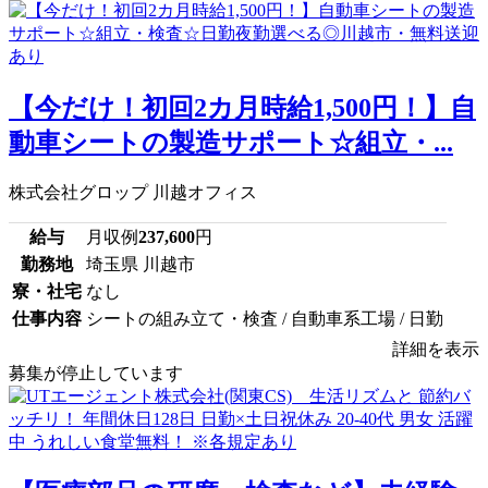
【今だけ！初回2カ月時給1,500円！】自
動車シートの製造サポート☆組立・...
株式会社グロップ 川越オフィス
給与
月収例
237,600
円
勤務地
埼玉県 川越市
寮・社宅
なし
仕事内容
シートの組み立て・検査 / 自動車系工場 / 日勤
詳細を表示
募集が停止しています