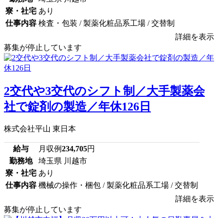
寮・社宅
あり
仕事内容
検査・包装 / 製薬化粧品系工場 / 交替制
詳細を表示
募集が停止しています
2交代や3交代のシフト制／大手製薬会
社で錠剤の製造／年休126日
株式会社平山 東日本
給与
月収例
234,705
円
勤務地
埼玉県 川越市
寮・社宅
あり
仕事内容
機械の操作・梱包 / 製薬化粧品系工場 / 交替制
詳細を表示
募集が停止しています