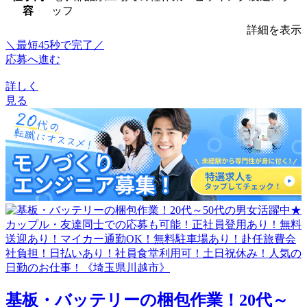
容
ッフ
詳細を表示
＼最短45秒で完了／
応募へ進む
詳しく
見る
基板・バッテリーの梱包作業！20代～