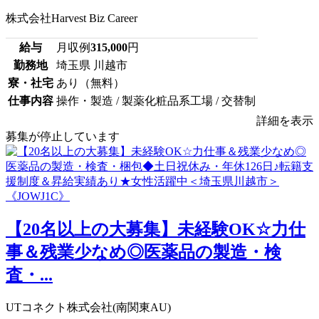
株式会社Harvest Biz Career
給与
月収例
315,000
円
勤務地
埼玉県 川越市
寮・社宅
あり（無料）
仕事内容
操作・製造 / 製薬化粧品系工場 / 交替制
詳細を表示
募集が停止しています
【20名以上の大募集】未経験OK☆力仕
事＆残業少なめ◎医薬品の製造・検
査・...
UTコネクト株式会社(南関東AU)