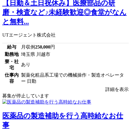
【日勤＆土日祝休み】医療部品の研
磨・検査など♪未経験歓迎◎食堂がなん
と無料...
UTエージェント株式会社
給与
月収例
250,000
円
勤務地
埼玉県 川越市
寮・社
あり
宅
仕事内
製薬化粧品系工場での機械操作・製造オペレータ
容
ー 日勤
詳細を表示
募集が停止しています
医薬品の製造補助を行う高時給なお仕
事