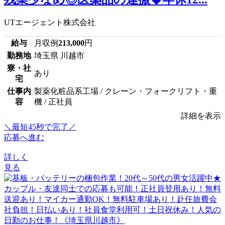
UTエージェント株式会社
給与
月収例
213,000
円
勤務地
埼玉県 川越市
寮・社
あり
宅
仕事内
製薬化粧品系工場 / クレーン・フォークリフト・重
容
機 / 正社員
詳細を表示
＼最短45秒で完了／
応募へ進む
詳しく
見る