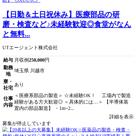
【日勤＆土日祝休み】医療部品の研
磨・検査など♪未経験歓迎◎食堂がなん
と無料...
UTエージェント株式会社
給与
月収例
250,000
円
勤務
埼玉県 川越市
地
寮・
あり
社宅
＜医療系部品の製造＞ ☆未経験OK！ 工場内で製造
仕事
経験がある方大歓迎◎ ＜具体的には…＞ 【半導体装
内容
置内の部品製造】 ・1m~2...
詳細を表示
募集が停止しています