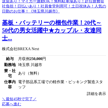
基板・バッテリーの梱包作業！20代～
50代の男女活躍中★カップル・友達同
士...
株式会社BREXA Next
給与
月収例
250,000
円
勤務地
埼玉県 川越市
寮・社
あり（無料）
宅
仕事内
電子部品系工場での軽作業・ピッキング製造スタ
容
ッフ
詳細を表示
＼最短45秒で完了／
応募へ進む