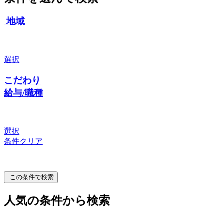
地域
選択
こだわり
給与/職種
選択
条件クリア
この条件で検索
人気の条件から検索