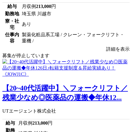
給与
月収例
213,000
円
勤務地
埼玉県 川越市
寮・社
あり
宅
仕事内
製薬化粧品系工場 / クレーン・フォークリフト・
容
重機 /
詳細を表示
募集が停止しています
【20~40代活躍中】＼フォークリフト／
残業少なめ◎医薬品の運搬◆年休12...
UTエージェント株式会社
給与
月収例
213,000
円
勤務