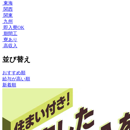
東海
関西
関東
九州
即入寮OK
期間工
寮あり
高収入
並び替え
おすすめ順
給与が高い順
新着順