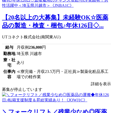
【20名以上の大募集】未経験OK☆医薬
品の製造・検査・梱包♪年休126日◇...
UTコネクト株式会社(南関東AU)
給与
月収例
236,000
円
勤務地
埼玉県 川越市
寮・社
あり
宅
仕事内
≪寮完備・月収23.5万円・正社員≫製薬化粧品系工
容
場での軽作業
詳細を表示
募集が停止しています
＼フォークリフト／残業少なめ◎医薬