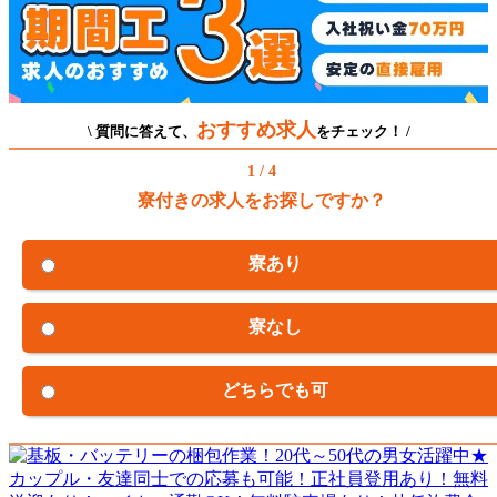
おすすめ求人
\ 質問に答えて、
をチェック！ /
1 / 4
寮付きの求人をお探しですか？
寮あり
寮なし
どちらでも可