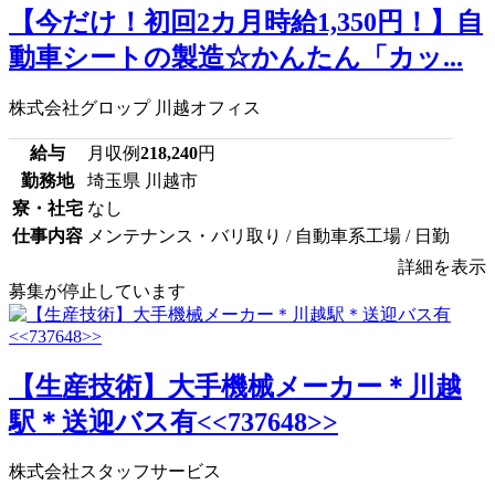
【今だけ！初回2カ月時給1,350円！】自
動車シートの製造☆かんたん「カッ...
株式会社グロップ 川越オフィス
給与
月収例
218,240
円
勤務地
埼玉県 川越市
寮・社宅
なし
仕事内容
メンテナンス・バリ取り / 自動車系工場 / 日勤
詳細を表示
募集が停止しています
【生産技術】大手機械メーカー＊川越
駅＊送迎バス有<<737648>>
株式会社スタッフサービス