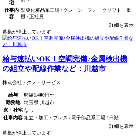
宅
仕事内
製薬化粧品系工場 / クレーン・フォークリフト・重
容
機 / 正社員
詳細を表示
募集が停止しています
給与速払いOK！空調完備♪金属検出機
の組立や配線作業など：川越市
株式会社テクノ・サービス
給与
時給
1,400
円〜
勤務地
埼玉県 川越市
寮・社宅
なし
仕事内容
組立・加工・プレス / 電子部品系工場 / 日勤
詳細を表示
募集が停止しています