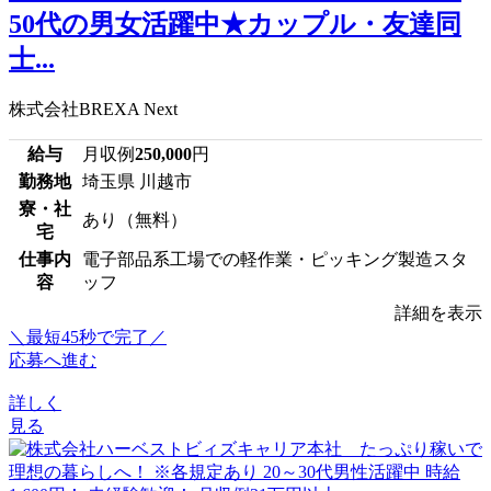
50代の男女活躍中★カップル・友達同
士...
株式会社BREXA Next
給与
月収例
250,000
円
勤務地
埼玉県 川越市
寮・社
あり（無料）
宅
仕事内
電子部品系工場での軽作業・ピッキング製造スタ
容
ッフ
詳細を表示
＼最短45秒で完了／
応募へ進む
詳しく
見る