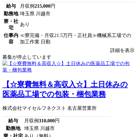
給与
月収例
215,000
円
勤務地
埼玉県 川越市
寮・社
あり
宅
仕事内
≪寮完備・月収21.5万円・正社員≫機械系工場での
容
加工作業 日勤
詳細を表示
募集が停止しています
【☆寮費無料＆高収入☆】土日休みの
医薬品工場での包装・梱包業務
株式会社マイセルフネクスト 名古屋営業所
給与
月収例
310,000
円
勤務地
埼玉県 川越市
寮・社宅
あり（無料）