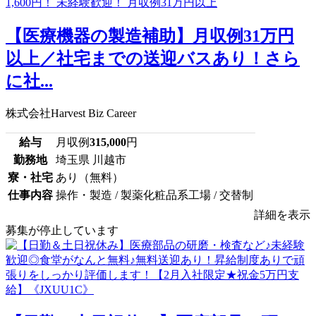
【医療機器の製造補助】月収例31万円
以上／社宅までの送迎バスあり！さら
に社...
株式会社Harvest Biz Career
給与
月収例
315,000
円
勤務地
埼玉県 川越市
寮・社宅
あり（無料）
仕事内容
操作・製造 / 製薬化粧品系工場 / 交替制
詳細を表示
募集が停止しています