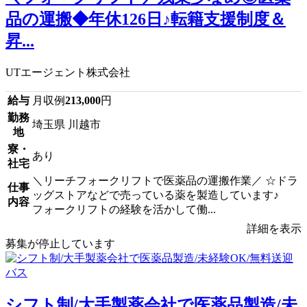
品の運搬◆年休126日♪転籍支援制度＆
昇...
UTエージェント株式会社
給与
月収例
213,000
円
勤務
埼玉県 川越市
地
寮・
あり
社宅
＼リーチフォークリフトで医薬品の運搬作業／ ☆ドラ
仕事
ッグストアなどで売っている薬を製造しています♪
内容
フォークリフトの経験を活かして働...
詳細を表示
募集が停止しています
シフト制/大手製薬会社で医薬品製造/未