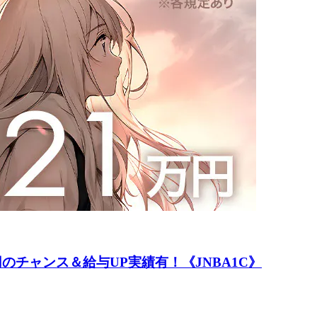
のチャンス＆給与UP実績有！《JNBA1C》