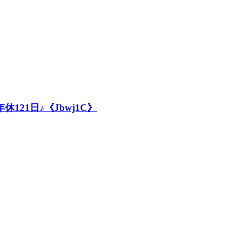
21日♪《Jbwj1C》