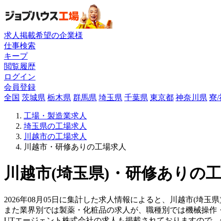
求人掲載希望の企業様
仕事検索
キープ
閲覧履歴
ログイン
会員登録
全国
茨城県
栃木県
群馬県
埼玉県
千葉県
東京都
神奈川県
寮
工場・製造業求人
埼玉県の工場求人
川越市の工場求人
川越市・研修ありの工場求人
川越市(埼玉県)・研修ありの工
2026年08月05日に集計した求人情報によると、川越市(埼玉県
また業界別では製薬・化粧品の求人が、職種別では機械操作
UTエージェント株式会社の求人も掲載されておりますので