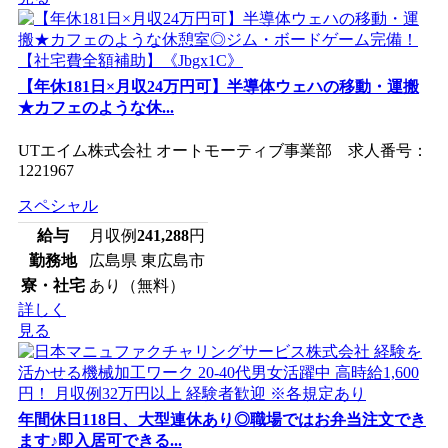
【年休181日×月収24万円可】半導体ウェハの移動・運搬
★カフェのような休...
UTエイム株式会社 オートモーティブ事業部 求人番号：
1221967
スペシャル
給与
月収例
241,288
円
勤務地
広島県 東広島市
寮・社宅
あり（無料）
詳しく
見る
年間休日118日、大型連休あり◎職場ではお弁当注文でき
ます♪即入居可できる...