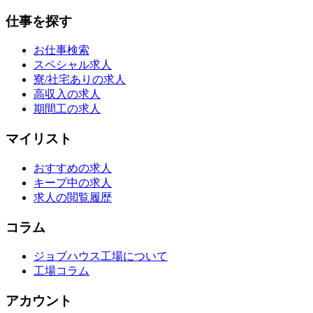
仕事を探す
お仕事検索
スペシャル求人
寮/社宅ありの求人
高収入の求人
期間工の求人
マイリスト
おすすめの求人
キープ中の求人
求人の閲覧履歴
コラム
ジョブハウス工場について
工場コラム
アカウント