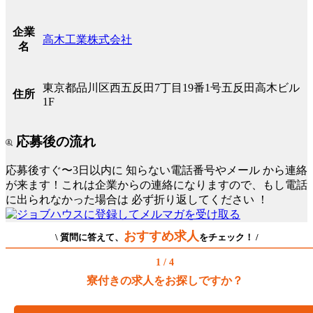
企業
高木工業株式会社
名
東京都品川区西五反田7丁目19番1号五反田高木ビル
住所
1F
応募後の流れ
応募後すぐ〜3日以内に
知らない電話番号やメール
から連絡
が来ます！これは企業からの連絡になりますので、もし電話
に出られなかった場合は
必ず折り返してください
！
おすすめ求人
\ 質問に答えて、
をチェック！ /
1 / 4
寮付きの求人をお探しですか？