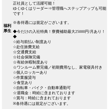
正社員として活躍可能！
ゆくゆくはリーダー⇒管理職へステップアップも可能
です！
※各待遇には規定がございます。
福利
厚生
◆今だけの入社特典！寮費補助最大25000円/月あり！
◆
☆給与前払い制度あり
☆赴任旅費支給
☆交通費支給
☆社会保険完備
☆有給休暇制度あり
☆ワンルーム寮完備／初期費用なし、家電寝具付き
☆個人ロッカーあり
☆作業服貸与
☆食堂あり
☆自転車・バイク・自動車通勤可
☆退職金：時給に含まれております
☆賞与：時給に含まれております
※各待遇には規定がございます。