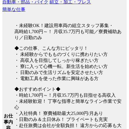
自動車・部品・バイク
組立・加工・プレス
簡単な仕事
・未経験OK！建設用車両の組立スタッフ募集・
高時給1,700円～！ 月収35.7万円も可能／寮費補助あ
り／日勤のみ
◆この仕事、こんな方にピッタリ！
・ 未経験からでもものづくりに携わりたい方
・ 高収入を目指してしっかり稼ぎたい方
・ 寮に入って心機一転、新生活を始めたい方
・ 日勤のみで生活リズムを安定させたい方
・ 電動工具を使った作業に興味がある方
◆おすすめポイント◆
・時給1,700円～！月収35.7万円も目指せる高収入
・未経験歓迎！ 丁寧な指導と簡単なライン作業で安
心
・入社特典！ 寮費補助最大25,000円/月あり
お仕
・日勤のみ＆土日休み！ プライベートも充実
事内
・赴任旅費は会社が全額負担！ 遠方からの応募も大
容