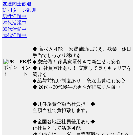
友達同士歓迎
U・Iターン歓迎
男性活躍中
20代活躍中
30代活躍中
40代活躍中
◆ 高収入可能！ 寮費補助に加え、残業・休日
手当でしっかり稼げる
PRポ
◆ 寮完備！ 家具家電付きで新生活も安心
イン
◆ 正社員登用あり！ 安定して長くキャリアを
ト
築ける
◆ 給与前払い制度あり！ 急な出費にも安心
◆ 20代～30代後半の男性が幅広く活躍中！
◆赴任旅費全額当社負担！◆
全額当社で負担致します。
◆全国各地正社員登用あり◆
正社員として活躍可能！
ゆくゆくはリーダー⇒管理職へステップアッ