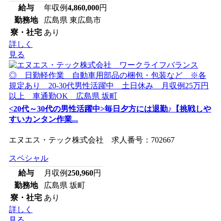
給与
年収例
4,860,000
円
勤務地
広島県 東広島市
寮・社宅
あり
詳しく
見る
<20代～30代の男性活躍中>毎日夕方には退勤♪【挑戦しや
すいカンタン作業...
エヌエス・テック株式会社 求人番号：702667
スペシャル
給与
月収例
250,960
円
勤務地
広島県 坂町
寮・社宅
あり
詳しく
見る