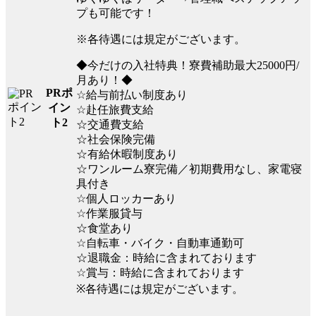
プも可能です！
※各待遇には規定がございます。
◆今だけの入社特典！寮費補助最大25000円/
月あり！◆
PRポ
☆給与前払い制度あり
イン
☆赴任旅費支給
ト2
☆交通費支給
☆社会保険完備
☆有給休暇制度あり
☆ワンルーム寮完備／初期費用なし、家電寝
具付き
☆個人ロッカーあり
☆作業服貸与
☆食堂あり
☆自転車・バイク・自動車通勤可
☆退職金：時給に含まれております
☆賞与：時給に含まれております
※各待遇には規定がございます。