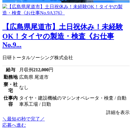
【広島県尾道市】土日祝休み！未経験
OK！タイヤの製造・検査《お仕事
No.9...
日研トータルソーシング株式会社
給与
月収例
212,000
円
勤務地
広島県 尾道市
寮・社
なし
宅
仕事内
タイヤ・建設機械のマシンオペレータ・検査 / 自動
容
車系工場 / 日勤
詳細を表示
＼最短45秒で完了／
応募へ進む