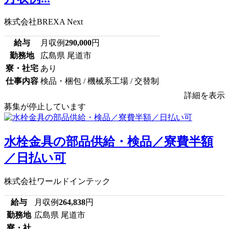
株式会社BREXA Next
給与
月収例
290,000
円
勤務地
広島県 尾道市
寮・社宅
あり
仕事内容
検品・梱包 / 機械系工場 / 交替制
詳細を表示
募集が停止しています
水栓金具の部品供給・検品／寮費半額
／日払い可
株式会社ワールドインテック
給与
月収例
264,838
円
勤務地
広島県 尾道市
寮・社