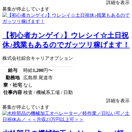
詳細を表示
募集が停止しています
【初心者カンゲイ♪】ウレシイ☆土日祝
休♪残業もあるのでガッツリ稼げます！
株式会社綜合キャリアオプション
給与
時給
1,200
円〜
勤務地
広島県 尾道市
寮・社宅
なし
仕事内容
検査 / 機械系工場 / 日勤
詳細を表示
募集が停止しています