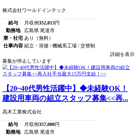
株式会社ワールドインテック
給与
月収例
352,813
円
勤務地
広島県 尾道市
寮・社宅
あり（無料）
仕事内容
組立・溶接 / 機械系工場 / 交替制
詳細を表示
募集が停止しています
【20~40代男性活躍中】◆未経験OK！
建設用車両の組立スタッフ募集<<再...
高木工業株式会社
給与
月収例
357,000
円
勤務地
広島県 尾道市