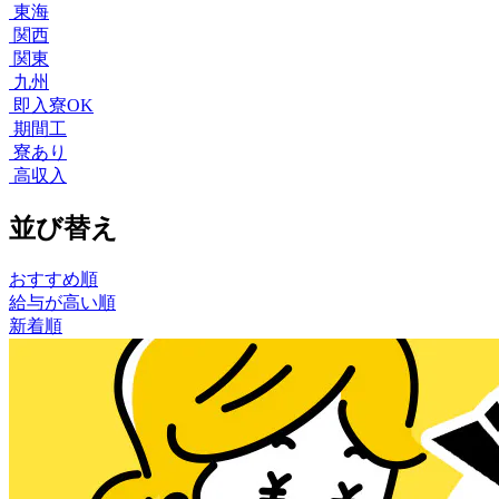
東海
関西
関東
九州
即入寮OK
期間工
寮あり
高収入
並び替え
おすすめ順
給与が高い順
新着順