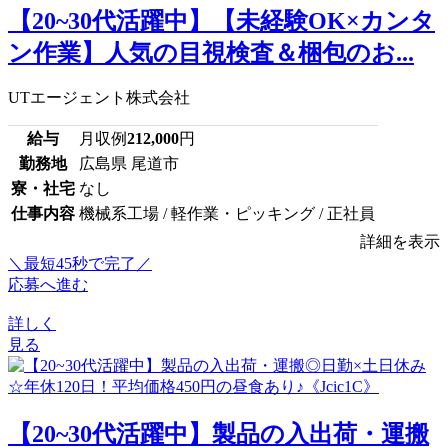
【20~30代活躍中】【未経験OK×カンタ
ン作業】人気の目視検査＆梱包のお...
UTエージェント株式会社
給与
月収例
212,000
円
勤務地
広島県 尾道市
寮・社宅
なし
仕事内容
機械系工場 / 軽作業・ピッキング / 正社員
詳細を表示
＼最短45秒で完了／
応募へ進む
詳しく
見る
【20~30代活躍中】製品の入出荷・運搬