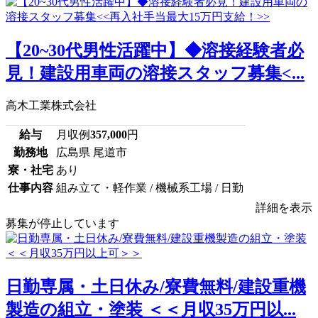
【20~30代男性活躍中】◆溶接経験者必
見！建設用車両の溶接スタッフ募集<...
高木工業株式会社
給与
月収例
357,000
円
勤務地
広島県 尾道市
寮・社宅
あり
仕事内容
組み立て・軽作業 / 機械系工場 / 日勤
詳細を表示
募集が停止しています
日勤専属・土日休み/寮費無料/建設重機
製造の組立・塗装 ＜＜月収35万円以...