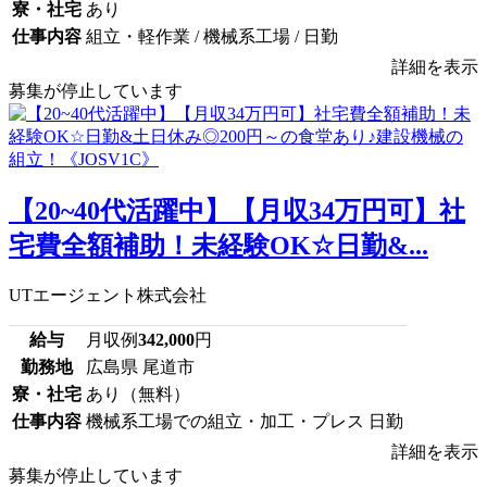
寮・社宅
あり
仕事内容
組立・軽作業 / 機械系工場 / 日勤
詳細を表示
募集が停止しています
【20~40代活躍中】【月収34万円可】社
宅費全額補助！未経験OK☆日勤&...
UTエージェント株式会社
給与
月収例
342,000
円
勤務地
広島県 尾道市
寮・社宅
あり（無料）
仕事内容
機械系工場での組立・加工・プレス 日勤
詳細を表示
募集が停止しています