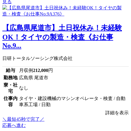
見る
【広島県尾道市】土日祝休み！未経験
OK！タイヤの製造・検査《お仕事
No.9...
日研トータルソーシング株式会社
給与
月収例
212,000
円
勤務地
広島県 尾道市
寮・社
なし
宅
仕事内
タイヤ・建設機械のマシンオペレータ・検査 / 自動
容
車系工場 / 日勤
詳細を表示
＼最短45秒で完了／
応募へ進む