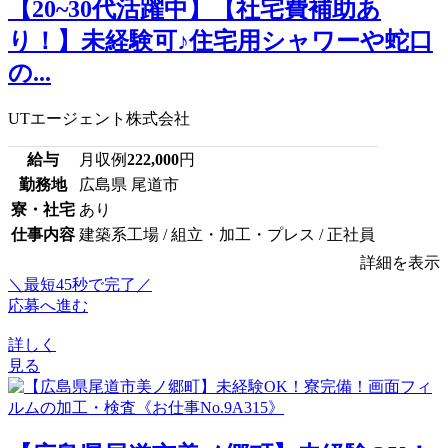
【20~30代活躍中】【社宅費補助あ
り！】未経験可♪住宅用シャワーや蛇口
の...
UTエージェント株式会社
給与
月収例
222,000
円
勤務地
広島県 尾道市
寮・社宅
あり
仕事内容
建築系工場 / 組立・加工・プレス / 正社員
詳細を表示
＼最短45秒で完了／
応募へ進む
詳しく
見る