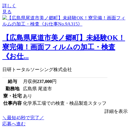
詳しく
見る
【広島県尾道市美ノ郷町】未経験OK！
寮完備！画面フィルムの加工・検査
《お仕...
日研トータルソーシング株式会社
給与
月収例
237,000
円
勤務地
広島県 尾道市
寮・社宅
あり
仕事内容
化学系工場での検査・検品製造スタッフ
詳細を表示
＼最短45秒で完了／
応募へ進む