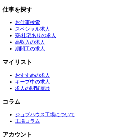
仕事を探す
お仕事検索
スペシャル求人
寮/社宅ありの求人
高収入の求人
期間工の求人
マイリスト
おすすめの求人
キープ中の求人
求人の閲覧履歴
コラム
ジョブハウス工場について
工場コラム
アカウント