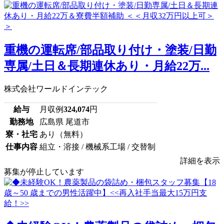
重機の運転席/部品取り付け・塗装/日勤
専属/土日＆長期連休あり・月給22万...
株式会社ワールドインテック
給与
月収例
324,074
円
勤務地
広島県 尾道市
寮・社宅
あり（無料）
仕事内容
組立・溶接 / 機械系工場 / 交替制
詳細を表示
募集が停止しています