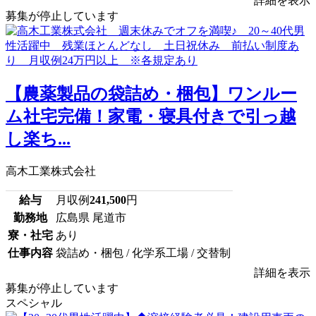
詳細を表示
募集が停止しています
【農薬製品の袋詰め・梱包】ワンルー
ム社宅完備！家電・寝具付きで引っ越
し楽ち...
高木工業株式会社
給与
月収例
241,500
円
勤務地
広島県 尾道市
寮・社宅
あり
仕事内容
袋詰め・梱包 / 化学系工場 / 交替制
詳細を表示
募集が停止しています
スペシャル