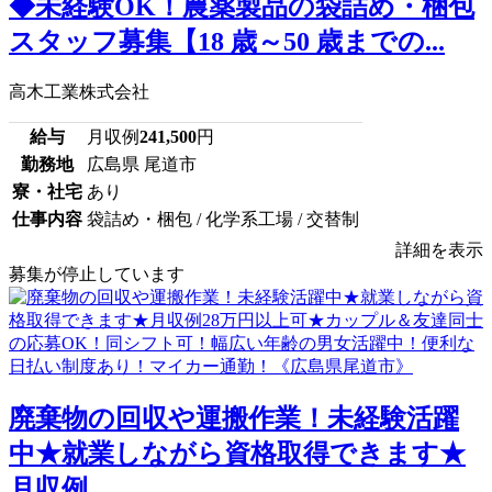
◆未経験OK！農薬製品の袋詰め・梱包
スタッフ募集【18 歳～50 歳までの...
高木工業株式会社
給与
月収例
241,500
円
勤務地
広島県 尾道市
寮・社宅
あり
仕事内容
袋詰め・梱包 / 化学系工場 / 交替制
詳細を表示
募集が停止しています
廃棄物の回収や運搬作業！未経験活躍
中★就業しながら資格取得できます★
月収例...