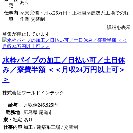
あり
宅
仕事内
≪寮完備・月収26万円・正社員≫建築系工場での軽
容
作業 交替制
詳細を表示
募集が停止しています
水栓パイプの加工／日払い可／土日休
み／寮費半額 ＜＜月収24万円以上可＞
＞
株式会社ワールドインテック
給与
月収例
246,925
円
勤務地
広島県 尾道市
寮・社宅
あり
仕事内容
加工 / 建築系工場 / 交替制