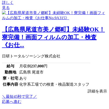
詳しく
見る
【広島県尾道市美ノ郷町】未経験OK！
寮完備！画面フィルムの加工・検査
《お仕...
日研トータルソーシング株式会社
給与
月収例
237,000
円
勤務地
広島県 尾道市
寮・社宅
あり
仕事内容
化学系工場での検査・検品製造スタッフ
詳細を表示
＼最短45秒で完了／
応募へ進む