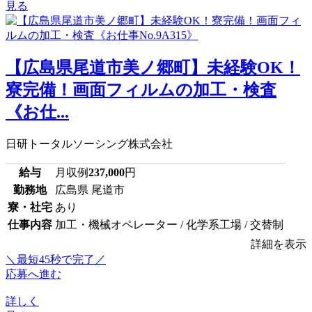
見る
【広島県尾道市美ノ郷町】未経験OK！
寮完備！画面フィルムの加工・検査
《お仕...
日研トータルソーシング株式会社
給与
月収例
237,000
円
勤務地
広島県 尾道市
寮・社宅
あり
仕事内容
加工・機械オペレーター / 化学系工場 / 交替制
詳細を表示
＼最短45秒で完了／
応募へ進む
詳しく