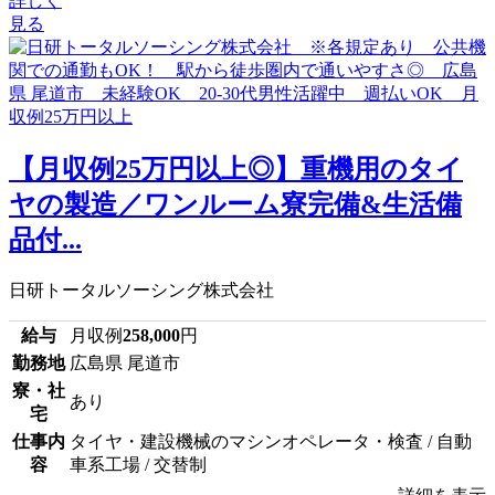
詳しく
見る
【月収例25万円以上◎】重機用のタイ
ヤの製造／ワンルーム寮完備&生活備
品付...
日研トータルソーシング株式会社
給与
月収例
258,000
円
勤務地
広島県 尾道市
寮・社
あり
宅
仕事内
タイヤ・建設機械のマシンオペレータ・検査 / 自動
容
車系工場 / 交替制