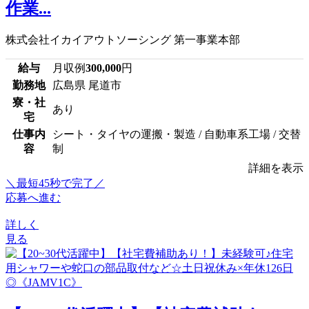
作業...
株式会社イカイアウトソーシング 第一事業本部
給与
月収例
300,000
円
勤務地
広島県 尾道市
寮・社
あり
宅
仕事内
シート・タイヤの運搬・製造 / 自動車系工場 / 交替
容
制
詳細を表示
＼最短45秒で完了／
応募へ進む
詳しく
見る