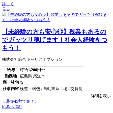
詳しく
見る
【未経験の方も安心◎】残業もあるの
でガッツリ稼げます！社会人経験をつ
もう！
株式会社綜合キャリアオプション
給与
時給
1,200
円〜
勤務地
広島県 尾道市
寮・社宅
なし
仕事内容
検査・梱包 / 自動車系工場 / 交替制
詳細を表示
＼最短45秒で完了／
応募へ進む