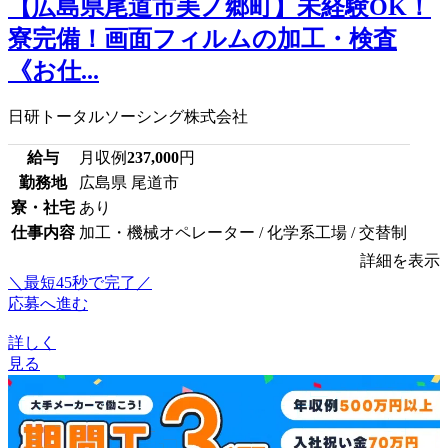
【広島県尾道市美ノ郷町】未経験OK！
寮完備！画面フィルムの加工・検査
《お仕...
日研トータルソーシング株式会社
給与
月収例
237,000
円
勤務地
広島県 尾道市
寮・社宅
あり
仕事内容
加工・機械オペレーター / 化学系工場 / 交替制
詳細を表示
＼最短45秒で完了／
応募へ進む
詳しく
見る