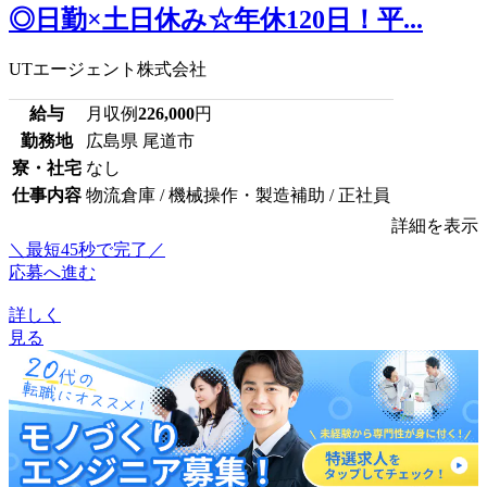
◎日勤×土日休み☆年休120日！平...
UTエージェント株式会社
給与
月収例
226,000
円
勤務地
広島県 尾道市
寮・社宅
なし
仕事内容
物流倉庫 / 機械操作・製造補助 / 正社員
詳細を表示
＼最短45秒で完了／
応募へ進む
詳しく
見る