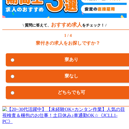
おすすめ求人
\ 質問に答えて、
をチェック！ /
1 / 4
寮付きの求人をお探しですか？
寮あり
寮なし
どちらでも可