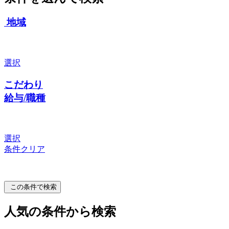
地域
選択
こだわり
給与/職種
選択
条件クリア
この条件で検索
人気の条件から検索