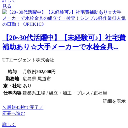
詳しく
見る
【20~30代活躍中】【未経験可♪】社宅費
補助あり☆大手メーカーで水栓金具...
UTエージェント株式会社
給与
月収例
202,000
円
勤務地
広島県 尾道市
寮・社宅
あり
仕事内容
建築系工場 / 組立・加工・プレス / 正社員
詳細を表示
＼最短45秒で完了／
応募へ進む
詳しく