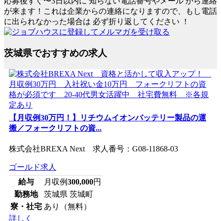
応募後すぐ〜3日以内に
知らない電話番号やメール
から連絡
が来ます！これは企業からの連絡になりますので、もし電話
に出られなかった場合は
必ず折り返してください
！
茨城県でおすすめの求人
【月収例30万円！】リチウムイオンバッテリー製品の運
搬／フォークリフトの資...
株式会社BREXA Next 求人番号：G08-11868-03
ゴールド求人
給与
月収例
300,000
円
勤務地
茨城県 茨城町
寮・社宅
あり（無料）
詳しく