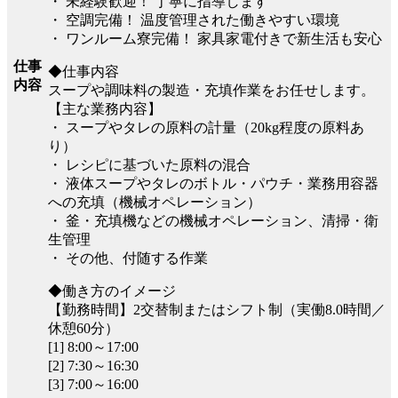
・ 未経験歓迎！ 丁寧に指導します
・ 空調完備！ 温度管理された働きやすい環境
・ ワンルーム寮完備！ 家具家電付きで新生活も安心
仕事
◆仕事内容
内容
スープや調味料の製造・充填作業をお任せします。
【主な業務内容】
・ スープやタレの原料の計量（20kg程度の原料あ
り）
・ レシピに基づいた原料の混合
・ 液体スープやタレのボトル・パウチ・業務用容器
への充填（機械オペレーション）
・ 釜・充填機などの機械オペレーション、清掃・衛
生管理
・ その他、付随する作業
◆働き方のイメージ
【勤務時間】2交替制またはシフト制（実働8.0時間／
休憩60分）
[1] 8:00～17:00
[2] 7:30～16:30
[3] 7:00～16:00