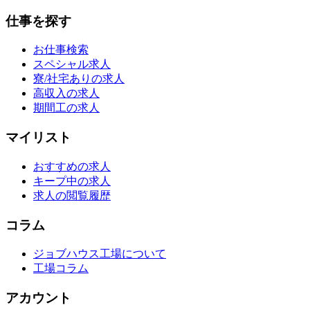
仕事を探す
お仕事検索
スペシャル求人
寮/社宅ありの求人
高収入の求人
期間工の求人
マイリスト
おすすめの求人
キープ中の求人
求人の閲覧履歴
コラム
ジョブハウス工場について
工場コラム
アカウント