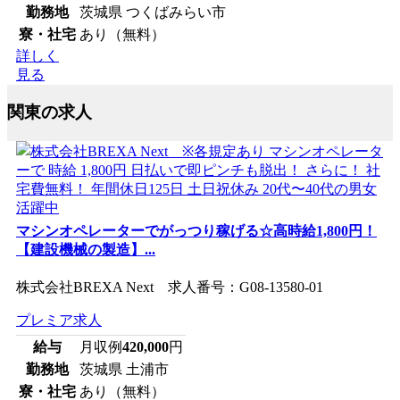
勤務地
茨城県 つくばみらい市
寮・社宅
あり（無料）
詳しく
見る
関東の求人
マシンオペレーターでがっつり稼げる☆高時給1,800円！
【建設機械の製造】...
株式会社BREXA Next 求人番号：G08-13580-01
プレミア求人
給与
月収例
420,000
円
勤務地
茨城県 土浦市
寮・社宅
あり（無料）