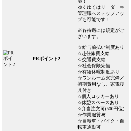
能！
ゆくゆくはリーダー⇒
管理職へステップアッ
プも可能です！
※各待遇には規定がご
ざいます。
☆給与前払い制度あり
☆赴任旅費支給
PRポイント2
☆交通費支給
☆社会保険完備
☆有給休暇制度あり
☆ワンルーム寮完備／
初期費用なし、家電寝
具付き
☆個人ロッカーあり
☆休憩スペースあり
☆弁当注文可(500円位)
☆作業服貸与
☆自転車・バイク・自
転車通勤可