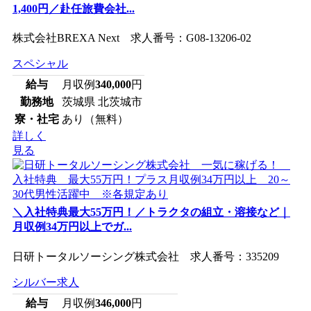
1,400円／赴任旅費会社...
株式会社BREXA Next 求人番号：G08-13206-02
スペシャル
給与
月収例
340,000
円
勤務地
茨城県 北茨城市
寮・社宅
あり（無料）
詳しく
見る
＼入社特典最大55万円！／トラクタの組立・溶接など｜
月収例34万円以上でガ...
日研トータルソーシング株式会社 求人番号：335209
シルバー求人
給与
月収例
346,000
円