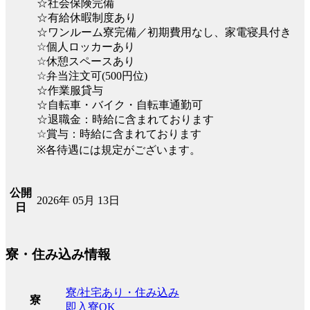
☆社会保険完備
☆有給休暇制度あり
☆ワンルーム寮完備／初期費用なし、家電寝具付き
☆個人ロッカーあり
☆休憩スペースあり
☆弁当注文可(500円位)
☆作業服貸与
☆自転車・バイク・自転車通勤可
☆退職金：時給に含まれております
☆賞与：時給に含まれております
※各待遇には規定がございます。
公開
2026年 05月 13日
日
寮・住み込み情報
寮/社宅あり・住み込み
寮
即入寮OK