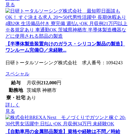
見る
【半導体製造装置向けのガラス・シリコン製品の製造】
ワンルーム完備◎／未経験...
日研トータルソーシング株式会社 求人番号：1094243
スペシャル
給与
月収例
212,000
円
勤務地
茨城県 神栖市
寮・社宅
あり
詳しく
見る
【自動車用の金属部品製造】資格や経験は不問／時給