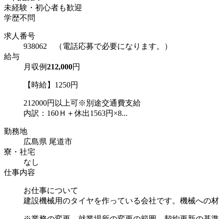
未経験・初心者も歓迎
学歴不問
求人番号
938062 （電話応募で必要になります。）
給与
月収例
212,000
円
【時給】1250円
212000円以上可※別途交通費支給
内訳：160Ｈ＋休出1563円×8...
勤務地
広島県 尾道市
寮・社宅
なし
仕事内容
お仕事について
建設機械用のタイヤを作っている会社です。機械への材
※業務の変更、就業場所の変更の範囲、契約更新の基準