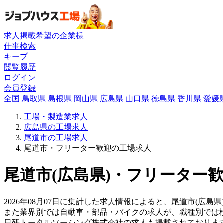
求人掲載希望の企業様
仕事検索
キープ
閲覧履歴
ログイン
会員登録
全国
鳥取県
島根県
岡山県
広島県
山口県
徳島県
香川県
愛媛
工場・製造業求人
広島県の工場求人
尾道市の工場求人
尾道市・フリーター歓迎の工場求人
尾道市(広島県)・フリーター歓
2026年08月07日に集計した求人情報によると、尾道市(広島県
また業界別では自動車・部品・バイクの求人が、職種別では
日研トータルソーシング株式会社の求人も掲載されておりま