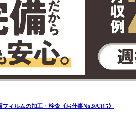
ィルムの加工・検査《お仕事No.9A315》