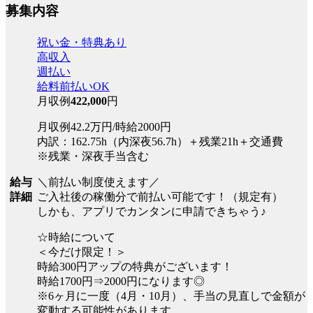
募集内容
祝い金・特典あり
高収入
週払い
給料前払いOK
月収例
422,000
円
月収例42.2万円/時給2000円
内訳：162.75h（内深夜56.7h）＋残業21h＋交通費
※残業・深夜手当含む
＼前払い制度使えます／
給与
ご入社後の稼働分で前払い可能です！（規定有）
詳細
しかも、アプリでカンタンに申請できちゃう♪
☆時給について
＜今だけ限定！＞
時給300円アップの特典がございます！
時給1700円⇒2000円になります◎
※6ヶ月に一度（4月・10月）、手当の見直しで金額が
変動する可能性があります。