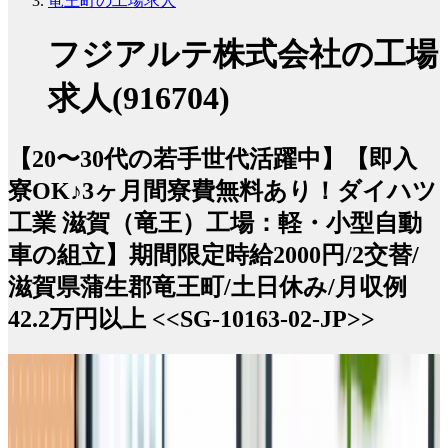
竜王町の工場求人
フジアルテ株式会社の工場
求人(916704)
【20〜30代の若手世代活躍中】【即入
寮OK♪3ヶ月間寮費無料あり！ダイハツ
工業 滋賀（竜王）工場：軽・小型自動
車の組立】期間限定時給2000円/2交替/
滋賀県蒲生郡竜王町/土日休み/月収例
42.2万円以上 <<SG-10163-02-JP>>