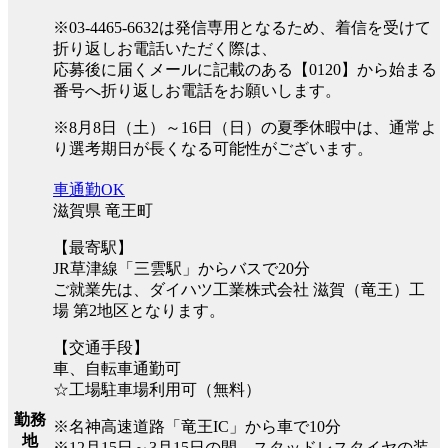
※03-4465-6632は発信専用となるため、着信を受けて
折り返しお電話いただく際は、
応募後に届くメールに記載のある【0120】から始まる
番号へ折り返しお電話をお願いします。
※8月8日（土）～16日（日）の夏季休暇中は、通常よ
り選考期日が長くなる可能性がございます。
車通勤OK
滋賀県 竜王町
【最寄駅】
JR草津線「三雲駅」からバスで20分
ご就業先は、ダイハツ工業株式会社 滋賀（竜王）工
場 第2地区となります。
【交通手段】
車、自転車通勤可
☆工場駐車場利用可（無料）
勤務
※名神高速道路「竜王IC」から車で10分
地
※12月15日～3月15日の間、スタッドレスタイヤの装