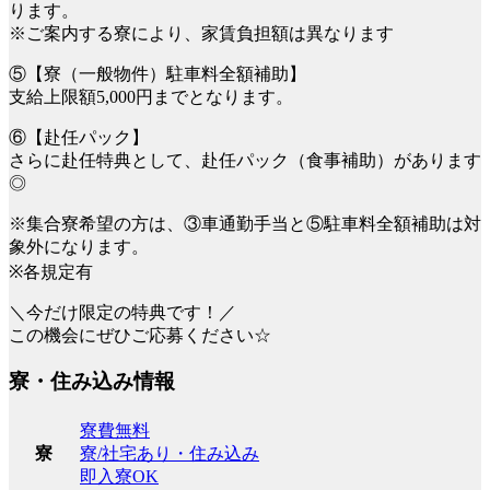
ります。
※ご案内する寮により、家賃負担額は異なります
⑤【寮（一般物件）駐車料全額補助】
支給上限額5,000円までとなります。
⑥【赴任パック】
さらに赴任特典として、赴任パック（食事補助）があります
◎
※集合寮希望の方は、③車通勤手当と⑤駐車料全額補助は対
象外になります。
※各規定有
＼今だけ限定の特典です！／
この機会にぜひご応募ください☆
寮・住み込み情報
寮費無料
寮/社宅あり・住み込み
寮
即入寮OK