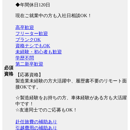
◆年間休日120日
現在ご就業中の方も入社日相談OK！
高卒歓迎
フリーター歓迎
ブランクOK
資格ナシでもOK
未経験・初心者も歓迎
学歴不問
第二新卒歓迎
必須
資格
【応募資格】
製造業未経験の方大活躍中、履歴書不要のリモート面
接OKです。
☆製造経験をお持ちの方、車体経験がある方も大活躍
中です！
☆友達同士でのご応募もOK！
赴任旅費の補助あり
引越費用の補助あり