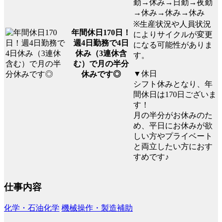
勤→休み→日勤→夜勤
→休み→休み→休み
※生産状況や人員状況
年間休日170日！
によりサイクルが変更
週4日勤務で4日
になる可能性がありま
休み（3連休含
す。
む）で月の半分
▼休日
休みです◎
シフト休みとなり、年
間休日は170日ございま
す！
月の半分がお休みのた
め、平日にお休みが欲
しい方やプライベート
と両立したい方におす
すめです♪
仕事内容
化学・石油化学
機械操作・製造補助