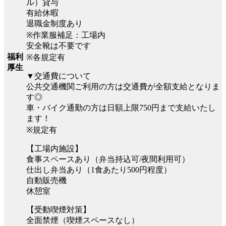
ル）貸与
有給休暇
退職金制度あり
※作業服補足：工場内
安全靴は不要です
福利
※各規定有
厚生
▼交通費について
公共交通機関ご利用の方は交通費が全額支給となりま
す◎
車・バイク通勤の方は日額上限750円まで支給いたし
ます！
※規定有
【工場内施設】
食事スペースあり（弁当持込可/夜間利用可）
仕出し弁当あり（1食あたり500円程度）
自動販売機
休憩室
【受動喫煙対策】
全面禁煙（喫煙スペースなし）