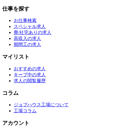
仕事を探す
お仕事検索
スペシャル求人
寮/社宅ありの求人
高収入の求人
期間工の求人
マイリスト
おすすめの求人
キープ中の求人
求人の閲覧履歴
コラム
ジョブハウス工場について
工場コラム
アカウント