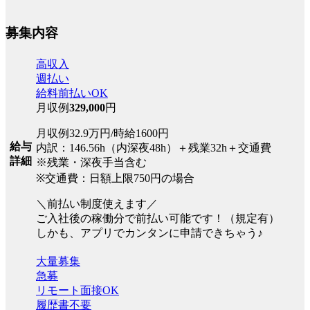
募集内容
高収入
週払い
給料前払いOK
月収例
329,000
円
月収例32.9万円/時給1600円
給与
内訳：146.56h（内深夜48h）＋残業32h＋交通費
詳細
※残業・深夜手当含む
※交通費：日額上限750円の場合
＼前払い制度使えます／
ご入社後の稼働分で前払い可能です！（規定有）
しかも、アプリでカンタンに申請できちゃう♪
大量募集
急募
リモート面接OK
履歴書不要