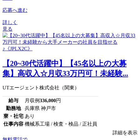
応募へ進む
詳しく
見る
【20~30代活躍中】【45名以上の大募
集】高収入☆月収33万円可！未経験...
UTエージェント株式会社（関東）
給与
月収例
336,000
円
勤務地
兵庫県 神戸市
寮・社宅
あり
仕事内容
機械系工場 / 検査・検品 / 正社員
詳細を表示
無料電話で