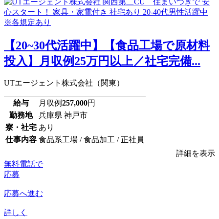
【20~30代活躍中】【食品工場で原材料
投入】月収例25万円以上／社宅完備...
UTエージェント株式会社（関東）
給与
月収例
257,000
円
勤務地
兵庫県 神戸市
寮・社宅
あり
仕事内容
食品系工場 / 食品加工 / 正社員
詳細を表示
無料電話で
応募
応募へ進む
詳しく