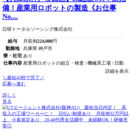
備！産業用ロボットの製造《お仕事
No....
日研トータルソーシング株式会社
給与
月収例
224,000
円
勤務地
兵庫県 神戸市
寮・社宅
あり
仕事内容
産業用ロボットの組立・検査 / 機械系工場 / 日勤
詳細を表示
＼最短45秒で完了／
応募へ進む
詳しく
見る