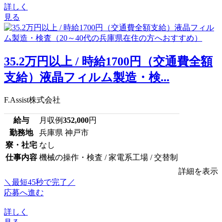
詳しく
見る
35.2万円以上 / 時給1700円（交通費全額
支給）液晶フィルム製造・検...
F.Assist株式会社
給与
月収例
352,000
円
勤務地
兵庫県 神戸市
寮・社宅
なし
仕事内容
機械の操作・検査 / 家電系工場 / 交替制
詳細を表示
＼最短45秒で完了／
応募へ進む
詳しく