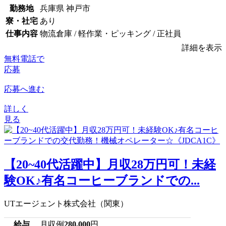
勤務地
兵庫県 神戸市
寮・社宅
あり
仕事内容
物流倉庫 / 軽作業・ピッキング / 正社員
詳細を表示
無料電話で
応募
応募へ進む
詳しく
見る
【20~40代活躍中】月収28万円可！未経
験OK♪有名コーヒーブランドでの...
UTエージェント株式会社（関東）
給与
月収例
280,000
円