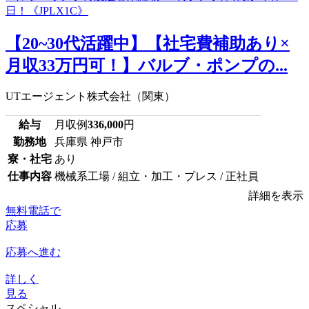
【20~30代活躍中】【社宅費補助あり×
月収33万円可！】バルブ・ポンプの...
UTエージェント株式会社（関東）
給与
月収例
336,000
円
勤務地
兵庫県 神戸市
寮・社宅
あり
仕事内容
機械系工場 / 組立・加工・プレス / 正社員
詳細を表示
無料電話で
応募
応募へ進む
詳しく
見る
スペシャル