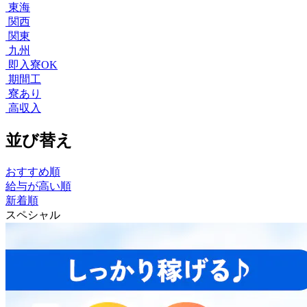
東海
関西
関東
九州
即入寮OK
期間工
寮あり
高収入
並び替え
おすすめ順
給与が高い順
新着順
スペシャル