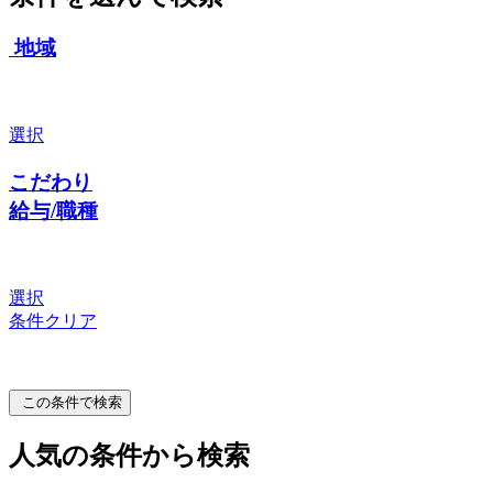
地域
選択
こだわり
給与/職種
選択
条件クリア
この条件で検索
人気の条件から検索