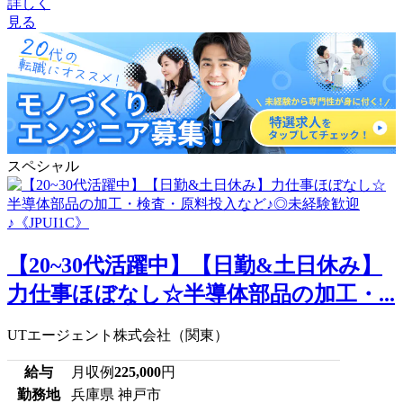
詳しく
見る
スペシャル
【20~30代活躍中】【日勤&土日休み】
力仕事ほぼなし☆半導体部品の加工・...
UTエージェント株式会社（関東）
給与
月収例
225,000
円
勤務地
兵庫県 神戸市