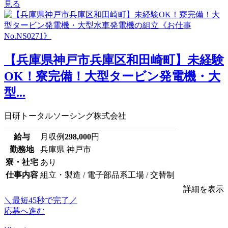
見る
【兵庫県神戸市兵庫区和田崎町】未経験
OK！寮完備！大型タービン発電機・大
型...
日研トータルソーシング株式会社
給与
月収例
298,000
円
勤務地
兵庫県 神戸市
寮・社宅
あり
仕事内容
組立・製造 / 電子部品系工場 / 交替制
詳細を表示
＼最短45秒で完了／
応募へ進む