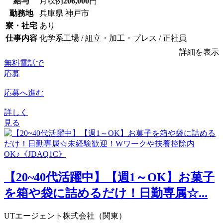
給与
月収例
206,000
円
勤務地
兵庫県 神戸市
寮・社宅
あり
仕事内容
化学系工場 / 組立・加工・プレス / 正社員
詳細を表示
無料電話で
応募
応募へ進む
詳しく
見る
【20~40代活躍中】【週1～OK】お菓子
を箱や袋に詰めるだけ！日勤専属☆...
UTエージェント株式会社（関東）