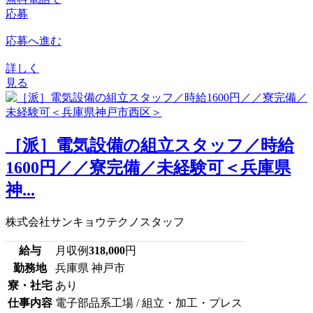
応募
応募へ進む
詳しく
見る
［派］電気設備の組立スタッフ／時給
1600円／／寮完備／未経験可＜兵庫県
神...
株式会社サンキョウテクノスタッフ
給与
月収例
318,000
円
勤務地
兵庫県 神戸市
寮・社宅
あり
仕事内容
電子部品系工場 / 組立・加工・プレス