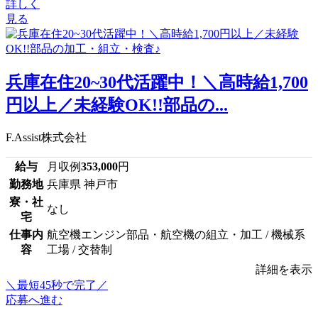
詳しく
見る
兵庫在住20~30代活躍中！＼高時給1,700
円以上／未経験OK!!部品の...
F.Assist株式会社
給与
月収例
353,000
円
勤務地
兵庫県 神戸市
寮・社
なし
宅
仕事内
航空機エンジン部品・航空機の組立・加工 / 機械系
容
工場 / 交替制
詳細を表示
＼最短45秒で完了／
応募へ進む