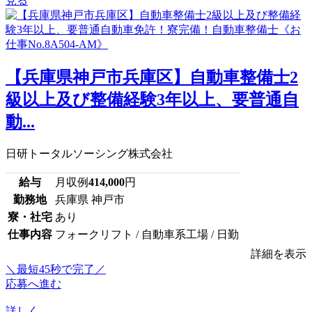
見る
【兵庫県神戸市兵庫区】自動車整備士2
級以上及び整備経験3年以上、要普通自
動...
日研トータルソーシング株式会社
給与
月収例
414,000
円
勤務地
兵庫県 神戸市
寮・社宅
あり
仕事内容
フォークリフト / 自動車系工場 / 日勤
詳細を表示
＼最短45秒で完了／
応募へ進む
詳しく