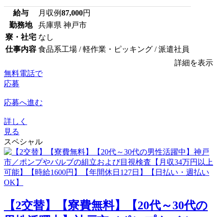
給与
月収例
87,000
円
勤務地
兵庫県 神戸市
寮・社宅
なし
仕事内容
食品系工場 / 軽作業・ピッキング / 派遣社員
詳細を表示
無料電話で
応募
応募へ進む
詳しく
見る
スペシャル
【2交替】【寮費無料】【20代～30代の