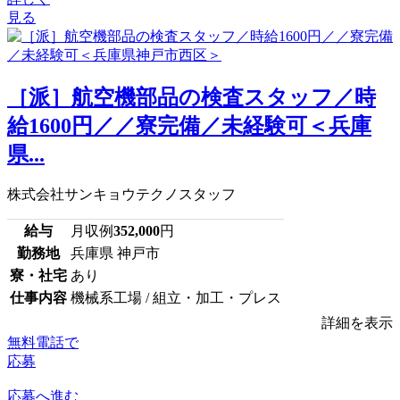
見る
［派］航空機部品の検査スタッフ／時
給1600円／／寮完備／未経験可＜兵庫
県...
株式会社サンキョウテクノスタッフ
給与
月収例
352,000
円
勤務地
兵庫県 神戸市
寮・社宅
あり
仕事内容
機械系工場 / 組立・加工・プレス
詳細を表示
無料電話で
応募
応募へ進む