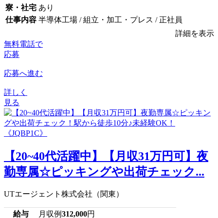
寮・社宅
あり
仕事内容
半導体工場 / 組立・加工・プレス / 正社員
詳細を表示
無料電話で
応募
応募へ進む
詳しく
見る
【20~40代活躍中】【月収31万円可】夜
勤専属☆ピッキングや出荷チェック...
UTエージェント株式会社（関東）
給与
月収例
312,000
円