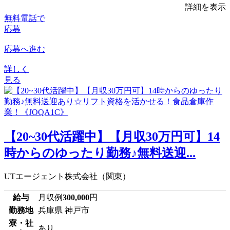
詳細を表示
無料電話で
応募
応募へ進む
詳しく
見る
【20~30代活躍中】【月収30万円可】14
時からのゆったり勤務♪無料送迎...
UTエージェント株式会社（関東）
給与
月収例
300,000
円
勤務地
兵庫県 神戸市
寮・社
あり