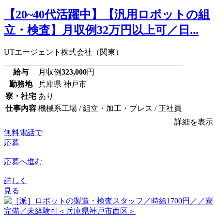
【20~40代活躍中】【汎用ロボットの組
立・検査】月収例32万円以上可／日...
UTエージェント株式会社（関東）
給与
月収例
323,000
円
勤務地
兵庫県 神戸市
寮・社宅
あり
仕事内容
機械系工場 / 組立・加工・プレス / 正社員
詳細を表示
無料電話で
応募
応募へ進む
詳しく
見る