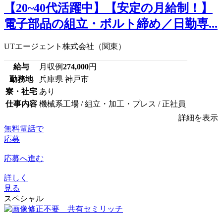
【20~40代活躍中】【安定の月給制！】
電子部品の組立・ボルト締め／日勤専...
UTエージェント株式会社（関東）
給与
月収例
274,000
円
勤務地
兵庫県 神戸市
寮・社宅
あり
仕事内容
機械系工場 / 組立・加工・プレス / 正社員
詳細を表示
無料電話で
応募
応募へ進む
詳しく
見る
スペシャル