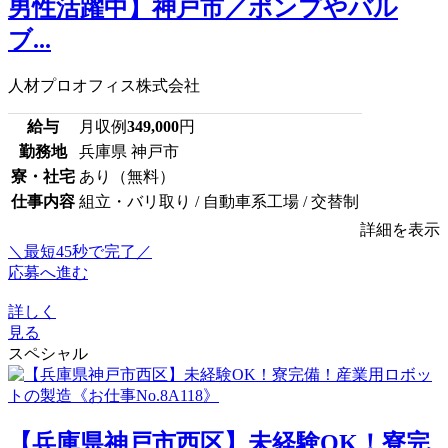
男性活躍中】神戸市／ポンプやバル
ブ...
人材プロオフィス株式会社
給与
月収例
349,000
円
勤務地
兵庫県 神戸市
寮・社宅
あり（無料）
仕事内容
組立・バリ取り / 自動車系工場 / 交替制
詳細を表示
＼最短45秒で完了／
応募へ進む
詳しく
見る
スペシャル
【兵庫県神戸市西区】未経験OK！寮完