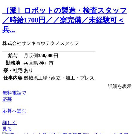
［派］ロボットの製造・検査スタッフ
／時給1700円／／寮完備／未経験可＜
兵...
株式会社サンキョウテクノスタッフ
給与
月収例
350,000
円
勤務地
兵庫県 神戸市
寮・社宅
あり
仕事内容
機械系工場 / 組立・加工・プレス
詳細を表示
無料電話で
応募
応募へ進む
詳しく
見る