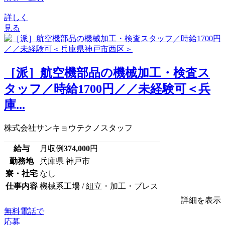
詳しく
見る
［派］航空機部品の機械加工・検査ス
タッフ／時給1700円／／未経験可＜兵
庫...
株式会社サンキョウテクノスタッフ
給与
月収例
374,000
円
勤務地
兵庫県 神戸市
寮・社宅
なし
仕事内容
機械系工場 / 組立・加工・プレス
詳細を表示
無料電話で
応募