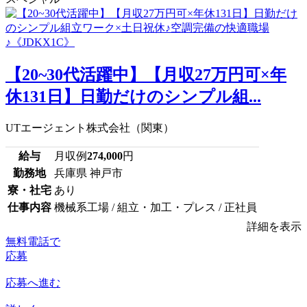
【20~30代活躍中】【月収27万円可×年
休131日】日勤だけのシンプル組...
UTエージェント株式会社（関東）
給与
月収例
274,000
円
勤務地
兵庫県 神戸市
寮・社宅
あり
仕事内容
機械系工場 / 組立・加工・プレス / 正社員
詳細を表示
無料電話で
応募
応募へ進む