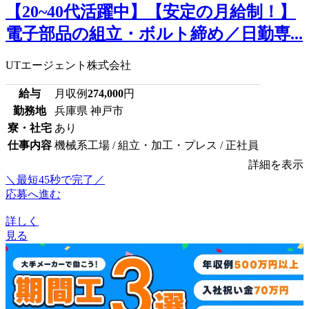
【20~40代活躍中】【安定の月給制！】
電子部品の組立・ボルト締め／日勤専...
UTエージェント株式会社
給与
月収例
274,000
円
勤務地
兵庫県 神戸市
寮・社宅
あり
仕事内容
機械系工場 / 組立・加工・プレス / 正社員
詳細を表示
＼最短45秒で完了／
応募へ進む
詳しく
見る