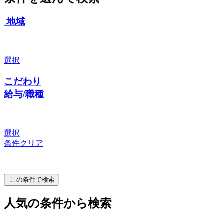
地域
選択
こだわり
給与/職種
選択
条件クリア
この条件で検索
人気の条件から検索