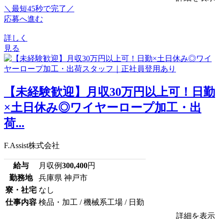
＼最短45秒で完了／
応募へ進む
詳しく
見る
【未経験歓迎】月収30万円以上可！日勤
×土日休み◎ワイヤーロープ加工・出
荷...
F.Assist株式会社
給与
月収例
300,400
円
勤務地
兵庫県 神戸市
寮・社宅
なし
仕事内容
検品・加工 / 機械系工場 / 日勤
詳細を表示