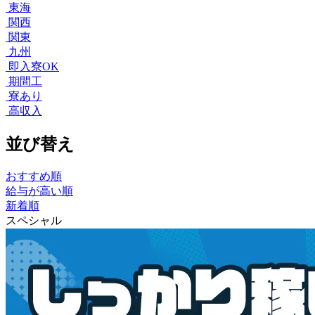
東海
関西
関東
九州
即入寮OK
期間工
寮あり
高収入
並び替え
おすすめ順
給与が高い順
新着順
スペシャル