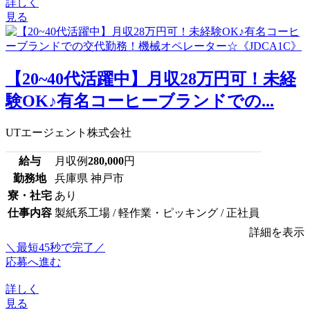
詳しく
見る
【20~40代活躍中】月収28万円可！未経
験OK♪有名コーヒーブランドでの...
UTエージェント株式会社
給与
月収例
280,000
円
勤務地
兵庫県 神戸市
寮・社宅
あり
仕事内容
製紙系工場 / 軽作業・ピッキング / 正社員
詳細を表示
＼最短45秒で完了／
応募へ進む
詳しく
見る