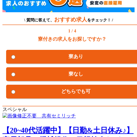
おすすめ求人
\ 質問に答えて、
をチェック！ /
1 / 4
寮付きの求人をお探しですか？
寮あり
寮なし
どちらでも可
スペシャル
【20~40代活躍中】【日勤&土日休み♪】