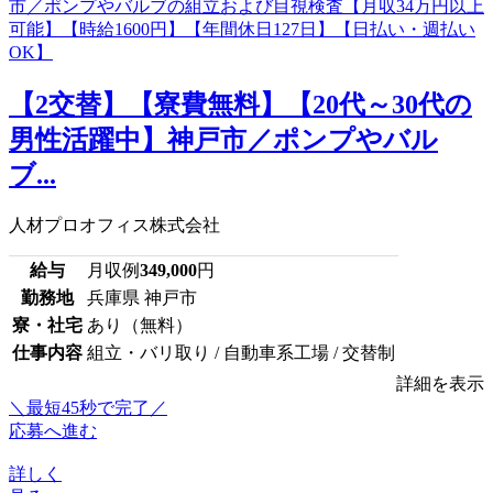
【2交替】【寮費無料】【20代～30代の
男性活躍中】神戸市／ポンプやバル
ブ...
人材プロオフィス株式会社
給与
月収例
349,000
円
勤務地
兵庫県 神戸市
寮・社宅
あり（無料）
仕事内容
組立・バリ取り / 自動車系工場 / 交替制
詳細を表示
＼最短45秒で完了／
応募へ進む
詳しく