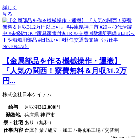
詳しく
見る
【金属部品を作る機械操作・運搬】
『人気の関西！寮費無料＆月収31.2万
円...
株式会社日本ケイテム
給与
月収例
312,000
円
勤務地
兵庫県 神戸市
寮・社宅
あり（無料）
仕事内容
倉庫作業 / 組立・加工 / 機械系工場 / 交替制