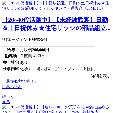
【20~40代活躍中】【未経験歓迎】日勤
＆土日祝休み★住宅サッシの部品組立...
UTエージェント株式会社
給与
月収例
206,000
円
勤務地
兵庫県 神戸市
寮・社宅
あり
仕事内容
化学系工場 / 組立・加工・プレス / 正社員
詳細を表示
＼最短45秒で完了／
応募へ進む
詳しく
見る