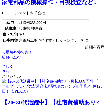
家電部品の機械操作・目視検査など...
UTエージェント株式会社
給与
月収例
233,000
円
勤務地
兵庫県 神戸市
寮・社宅
あり
仕事内容
家電系工場 / 軽作業・ピッキング / 正社員
詳細を表示
＼最短45秒で完了／
応募へ進む
詳しく
見る
スペシャル
【20~30代活躍中】【社宅費補助あり×