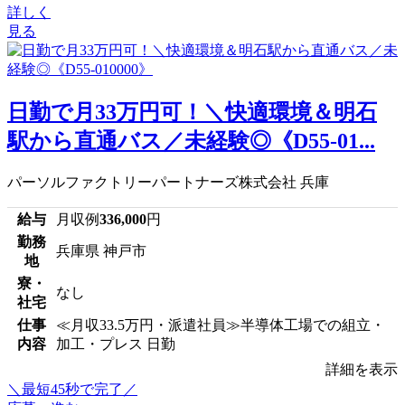
詳しく
見る
日勤で月33万円可！＼快適環境＆明石
駅から直通バス／未経験◎《D55-01...
パーソルファクトリーパートナーズ株式会社 兵庫
給与
月収例
336,000
円
勤務
兵庫県 神戸市
地
寮・
なし
社宅
仕事
≪月収33.5万円・派遣社員≫半導体工場での組立・
内容
加工・プレス 日勤
詳細を表示
＼最短45秒で完了／