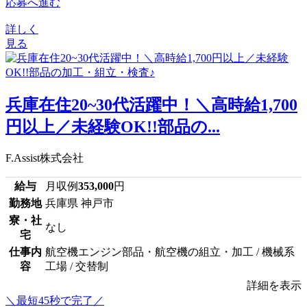
応募へ進む
詳しく
見る
兵庫在住20~30代活躍中！＼高時給1,700
円以上／未経験OK!!部品の...
F.Assist株式会社
給与
月収例
353,000
円
勤務地
兵庫県 神戸市
寮・社
なし
宅
仕事内
航空機エンジン部品・航空機の組立・加工 / 機械系
容
工場 / 交替制
詳細を表示
＼最短45秒で完了／