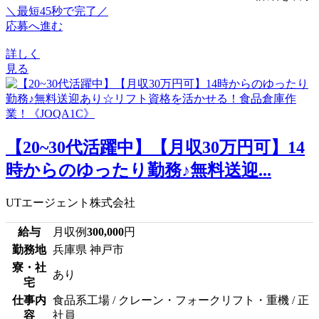
＼最短45秒で完了／
応募へ進む
詳しく
見る
【20~30代活躍中】【月収30万円可】14
時からのゆったり勤務♪無料送迎...
UTエージェント株式会社
給与
月収例
300,000
円
勤務地
兵庫県 神戸市
寮・社
あり
宅
仕事内
食品系工場 / クレーン・フォークリフト・重機 / 正
容
社員