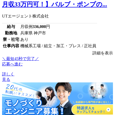
月収33万円可！】バルブ・ポンプの...
UTエージェント株式会社
給与
月収例
336,000
円
勤務地
兵庫県 神戸市
寮・社宅
あり
仕事内容
機械系工場 / 組立・加工・プレス / 正社員
詳細を表示
＼最短45秒で完了／
応募へ進む
詳しく
見る