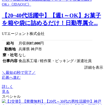
【20~40代活躍中】【週1～OK】お菓子
を箱や袋に詰めるだけ！日勤専属☆...
UTエージェント株式会社
給与
月収例
87,000
円
勤務地
兵庫県 神戸市
寮・社宅
なし
仕事内容
食品系工場 / 軽作業・ピッキング / 派遣社員
詳細を表示
＼最短45秒で完了／
応募へ進む
詳しく
見る
スペシャル