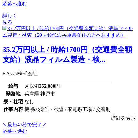
応募へ進む
詳しく
見る
35.2万円以上 / 時給1700円（交通費全額
支給）液晶フィルム製造・検...
F.Assist株式会社
給与
月収例
352,000
円
勤務地
兵庫県 神戸市
寮・社宅
なし
仕事内容
機械の操作・検査 / 家電系工場 / 交替制
詳細を表示
＼最短45秒で完了／
応募へ進む