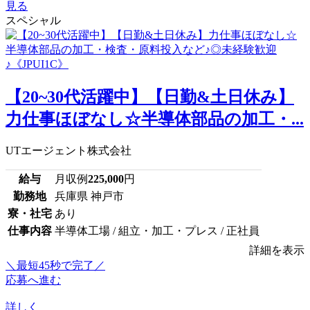
見る
スペシャル
【20~30代活躍中】【日勤&土日休み】
力仕事ほぼなし☆半導体部品の加工・...
UTエージェント株式会社
給与
月収例
225,000
円
勤務地
兵庫県 神戸市
寮・社宅
あり
仕事内容
半導体工場 / 組立・加工・プレス / 正社員
詳細を表示
＼最短45秒で完了／
応募へ進む
詳しく