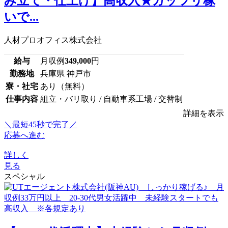
み立て・仕上げ】高収入★ガッツリ稼
いで...
人材プロオフィス株式会社
給与
月収例
349,000
円
勤務地
兵庫県 神戸市
寮・社宅
あり（無料）
仕事内容
組立・バリ取り / 自動車系工場 / 交替制
詳細を表示
＼最短45秒で完了／
応募へ進む
詳しく
見る
スペシャル