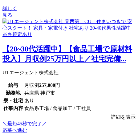
詳しく
見る
【20~30代活躍中】【食品工場で原材料
投入】月収例25万円以上／社宅完備...
UTエージェント株式会社
給与
月収例
257,000
円
勤務地
兵庫県 神戸市
寮・社宅
あり
仕事内容
食品系工場 / 食品加工 / 正社員
詳細を表示
＼最短45秒で完了／
応募へ進む