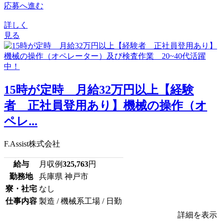
応募へ進む
詳しく
見る
15時が定時 月給32万円以上【経験
者 正社員登用あり】機械の操作（オ
ペレ...
F.Assist株式会社
給与
月収例
325,763
円
勤務地
兵庫県 神戸市
寮・社宅
なし
仕事内容
製造 / 機械系工場 / 日勤
詳細を表示