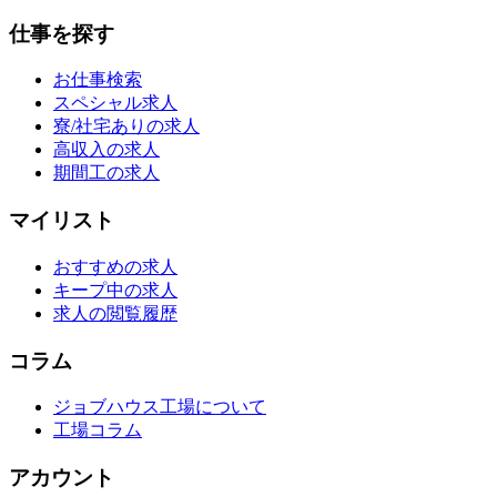
仕事を探す
お仕事検索
スペシャル求人
寮/社宅ありの求人
高収入の求人
期間工の求人
マイリスト
おすすめの求人
キープ中の求人
求人の閲覧履歴
コラム
ジョブハウス工場について
工場コラム
アカウント