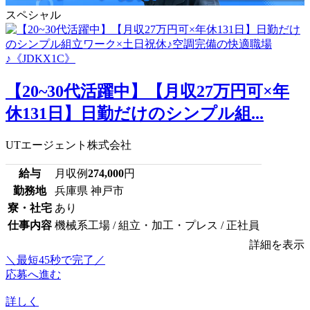
スペシャル
【20~30代活躍中】【月収27万円可×年
休131日】日勤だけのシンプル組...
UTエージェント株式会社
給与
月収例
274,000
円
勤務地
兵庫県 神戸市
寮・社宅
あり
仕事内容
機械系工場 / 組立・加工・プレス / 正社員
詳細を表示
＼最短45秒で完了／
応募へ進む
詳しく