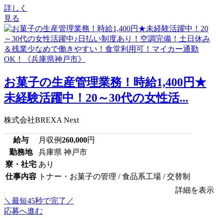
詳しく
見る
お菓子の生産管理業務！時給1,400円★
未経験活躍中！20～30代の女性活...
株式会社BREXA Next
給与
月収例
260,000
円
勤務地
兵庫県 神戸市
寮・社宅
あり
仕事内容
トナー・お菓子の管理 / 食品系工場 / 交替制
詳細を表示
＼最短45秒で完了／
応募へ進む