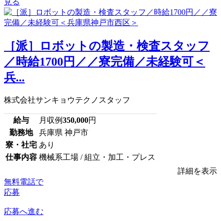
見る
［派］ロボットの製造・検査スタッフ
／時給1700円／／寮完備／未経験可＜
兵...
株式会社サンキョウテクノスタッフ
給与
月収例
350,000
円
勤務地
兵庫県 神戸市
寮・社宅
あり
仕事内容
機械系工場 / 組立・加工・プレス
詳細を表示
無料電話で
応募
応募へ進む