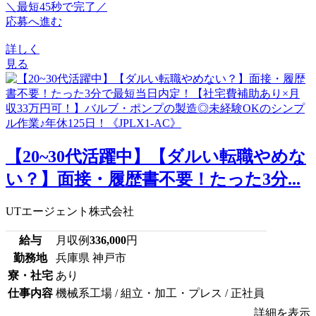
＼最短45秒で完了／
応募へ進む
詳しく
見る
【20~30代活躍中】【ダルい転職やめな
い？】面接・履歴書不要！たった3分...
UTエージェント株式会社
給与
月収例
336,000
円
勤務地
兵庫県 神戸市
寮・社宅
あり
仕事内容
機械系工場 / 組立・加工・プレス / 正社員
詳細を表示