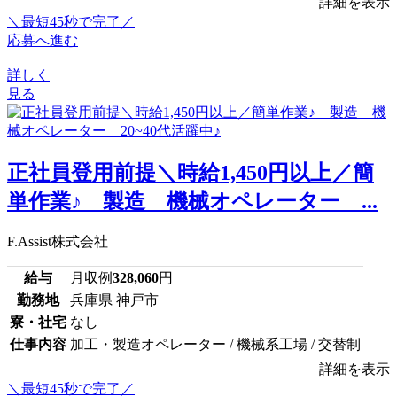
詳細を表示
＼最短45秒で完了／
応募へ進む
詳しく
見る
正社員登用前提＼時給1,450円以上／簡
単作業♪ 製造 機械オペレーター ...
F.Assist株式会社
給与
月収例
328,060
円
勤務地
兵庫県 神戸市
寮・社宅
なし
仕事内容
加工・製造オペレーター / 機械系工場 / 交替制
詳細を表示
＼最短45秒で完了／