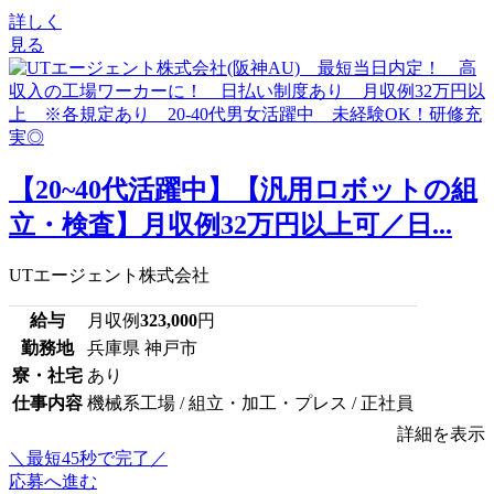
詳しく
見る
【20~40代活躍中】【汎用ロボットの組
立・検査】月収例32万円以上可／日...
UTエージェント株式会社
給与
月収例
323,000
円
勤務地
兵庫県 神戸市
寮・社宅
あり
仕事内容
機械系工場 / 組立・加工・プレス / 正社員
詳細を表示
＼最短45秒で完了／
応募へ進む