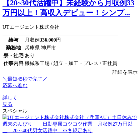
【20~30代活躍中】未経験から月収例33
万円以上！高収入デビュー！シンプ...
UTエージェント株式会社
給与
月収例
336,000
円
勤務地
兵庫県 神戸市
寮・社宅
あり
仕事内容
機械系工場 / 組立・加工・プレス / 正社員
詳細を表示
＼最短45秒で完了／
応募へ進む
詳しく
見る
スペシャル