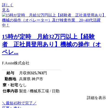
詳しく
見る
15時が定時 月給32万円以上【経験
者 正社員登用あり】機械の操作（オ
ペレ...
F.Assist株式会社
給与
月収例
325,763
円
勤務地
兵庫県 神戸市
寮・社宅
なし
仕事内容
製造 / 機械系工場 / 日勤
詳細を表示
＼最短45秒で完了／