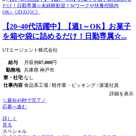
【20~40代活躍中】【週1～OK】お菓子
を箱や袋に詰めるだけ！日勤専属☆...
UTエージェント株式会社
給与
月収例
87,000
円
勤務地
兵庫県 神戸市
寮・社宅
なし
仕事内容
食品系工場 / 軽作業・ピッキング / 派遣社員
詳細を表示
＼最短45秒で完了／
応募へ進む
詳しく
見る
スペシャル