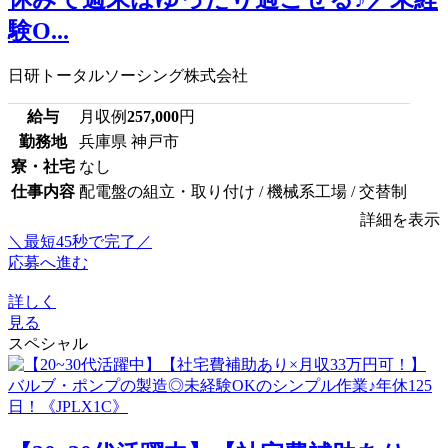
験O...
日研トータルソーシング株式会社
給与
月収例
257,000
円
勤務地
兵庫県 神戸市
寮・社宅
なし
仕事内容
配電盤の組立・取り付け / 機械系工場 / 交替制
詳細を表示
＼最短45秒で完了／
応募へ進む
詳しく
見る
スペシャル