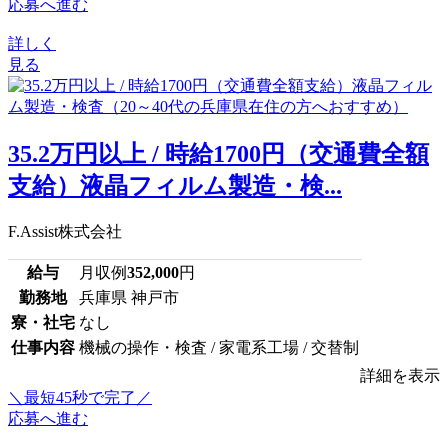
応募へ進む
詳しく
見る
35.2万円以上 / 時給1700円（交通費全額
支給）液晶フィルム製造・検...
F.Assist株式会社
給与
月収例
352,000
円
勤務地
兵庫県 神戸市
寮・社宅
なし
仕事内容
機械の操作・検査 / 家電系工場 / 交替制
詳細を表示
＼最短45秒で完了／
応募へ進む