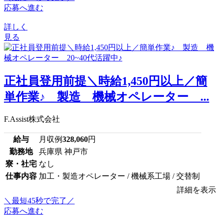
応募へ進む
詳しく
見る
正社員登用前提＼時給1,450円以上／簡
単作業♪ 製造 機械オペレーター ...
F.Assist株式会社
給与
月収例
328,060
円
勤務地
兵庫県 神戸市
寮・社宅
なし
仕事内容
加工・製造オペレーター / 機械系工場 / 交替制
詳細を表示
＼最短45秒で完了／
応募へ進む