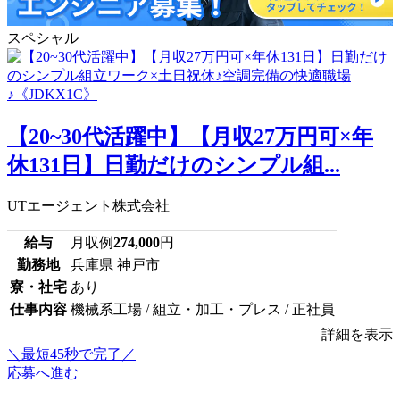
スペシャル
【20~30代活躍中】【月収27万円可×年
休131日】日勤だけのシンプル組...
UTエージェント株式会社
給与
月収例
274,000
円
勤務地
兵庫県 神戸市
寮・社宅
あり
仕事内容
機械系工場 / 組立・加工・プレス / 正社員
詳細を表示
＼最短45秒で完了／
応募へ進む