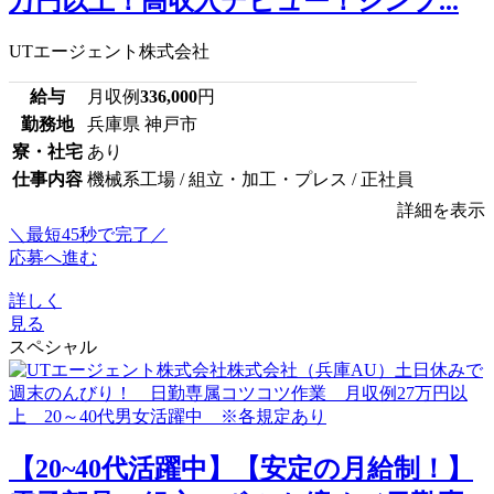
万円以上！高収入デビュー！シンプ...
UTエージェント株式会社
給与
月収例
336,000
円
勤務地
兵庫県 神戸市
寮・社宅
あり
仕事内容
機械系工場 / 組立・加工・プレス / 正社員
詳細を表示
＼最短45秒で完了／
応募へ進む
詳しく
見る
スペシャル
【20~40代活躍中】【安定の月給制！】