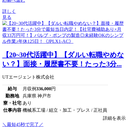
応募へ進む
詳しく
見る
【20~30代活躍中】【ダルい転職やめな
い？】面接・履歴書不要！たった3分...
UTエージェント株式会社
給与
月収例
336,000
円
勤務地
兵庫県 神戸市
寮・社宅
あり
仕事内容
機械系工場 / 組立・加工・プレス / 正社員
詳細を表示
＼最短45秒で完了／