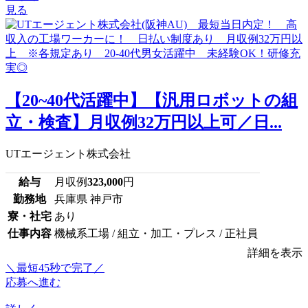
見る
【20~40代活躍中】【汎用ロボットの組
立・検査】月収例32万円以上可／日...
UTエージェント株式会社
給与
月収例
323,000
円
勤務地
兵庫県 神戸市
寮・社宅
あり
仕事内容
機械系工場 / 組立・加工・プレス / 正社員
詳細を表示
＼最短45秒で完了／
応募へ進む