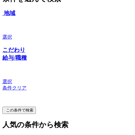
地域
選択
こだわり
給与/職種
選択
条件クリア
この条件で検索
人気の条件から検索