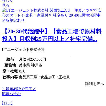
詳しく
見る
【20~30代活躍中】【食品工場で原材料
投入】月収例25万円以上／社宅完備...
UTエージェント株式会社
給与
月収例
257,000
円
勤務地
兵庫県 神戸市
寮・社宅
あり
仕事内容
食品系工場 / 食品加工 / 正社員
詳細を表示
＼最短45秒で完了／
応募へ進む
詳しく