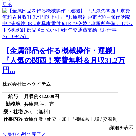
見る
【金属部品を作る機械操作・運搬】
『人気の関西！寮費無料＆月収31.2万
円...
株式会社日本ケイテム
給与
月収例
312,000
円
勤務地
兵庫県 神戸市
寮・社宅
あり（無料）
仕事内容
倉庫作業 / 組立・加工 / 機械系工場 / 交替制
詳細を表示
＼最短45秒で完了／