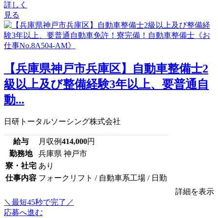
詳しく
見る
【兵庫県神戸市兵庫区】自動車整備士2
級以上及び整備経験3年以上、要普通自
動...
日研トータルソーシング株式会社
給与
月収例
414,000
円
勤務地
兵庫県 神戸市
寮・社宅
あり
仕事内容
フォークリフト / 自動車系工場 / 日勤
詳細を表示
＼最短45秒で完了／
応募へ進む