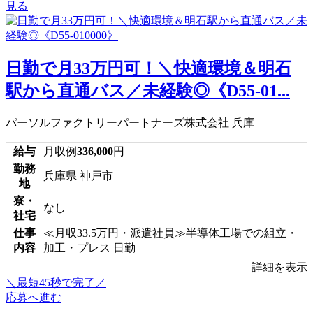
見る
日勤で月33万円可！＼快適環境＆明石
駅から直通バス／未経験◎《D55-01...
パーソルファクトリーパートナーズ株式会社 兵庫
給与
月収例
336,000
円
勤務
兵庫県 神戸市
地
寮・
なし
社宅
仕事
≪月収33.5万円・派遣社員≫半導体工場での組立・
内容
加工・プレス 日勤
詳細を表示
＼最短45秒で完了／
応募へ進む