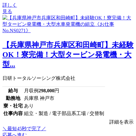
詳しく
見る
【兵庫県神戸市兵庫区和田崎町】未経験
OK！寮完備！大型タービン発電機・大
型...
日研トータルソーシング株式会社
給与
月収例
298,000
円
勤務地
兵庫県 神戸市
寮・社宅
あり
仕事内容
組立・製造 / 電子部品系工場 / 交替制
詳細を表示
＼最短45秒で完了／
応募へ進む