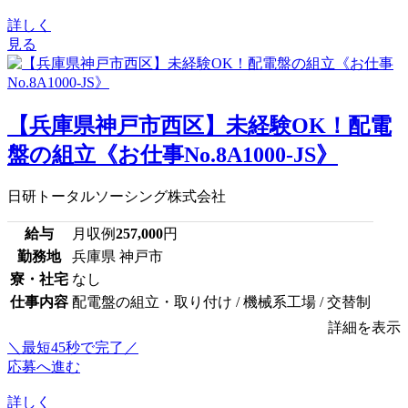
詳しく
見る
【兵庫県神戸市西区】未経験OK！配電
盤の組立《お仕事No.8A1000-JS》
日研トータルソーシング株式会社
給与
月収例
257,000
円
勤務地
兵庫県 神戸市
寮・社宅
なし
仕事内容
配電盤の組立・取り付け / 機械系工場 / 交替制
詳細を表示
＼最短45秒で完了／
応募へ進む
詳しく