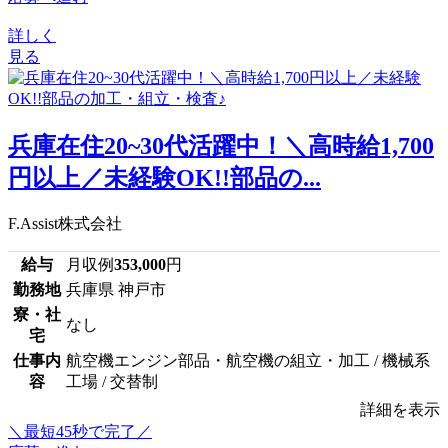
詳しく
見る
兵庫在住20~30代活躍中！＼高時給1,700
円以上／未経験OK!!部品の...
F.Assist株式会社
給与
月収例
353,000
円
勤務地
兵庫県 神戸市
寮・社
なし
宅
仕事内
航空機エンジン部品・航空機の組立・加工 / 機械系
容
工場 / 交替制
詳細を表示
＼最短45秒で完了／