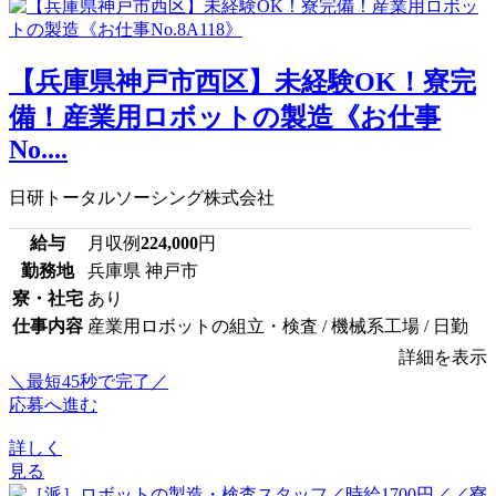
【兵庫県神戸市西区】未経験OK！寮完
備！産業用ロボットの製造《お仕事
No....
日研トータルソーシング株式会社
給与
月収例
224,000
円
勤務地
兵庫県 神戸市
寮・社宅
あり
仕事内容
産業用ロボットの組立・検査 / 機械系工場 / 日勤
詳細を表示
＼最短45秒で完了／
応募へ進む
詳しく
見る