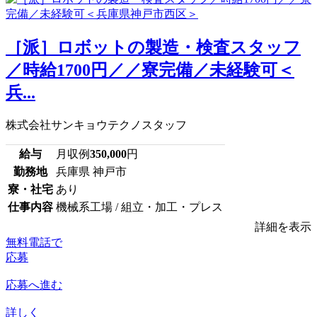
［派］ロボットの製造・検査スタッフ
／時給1700円／／寮完備／未経験可＜
兵...
株式会社サンキョウテクノスタッフ
給与
月収例
350,000
円
勤務地
兵庫県 神戸市
寮・社宅
あり
仕事内容
機械系工場 / 組立・加工・プレス
詳細を表示
無料電話で
応募
応募へ進む
詳しく