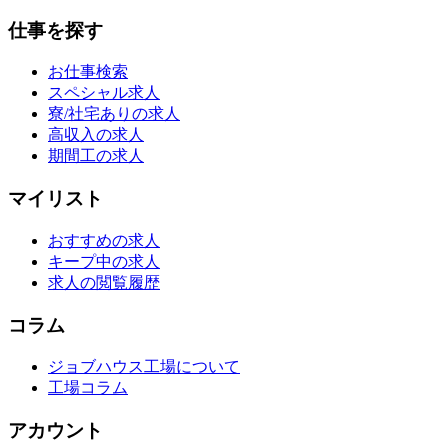
仕事を探す
お仕事検索
スペシャル求人
寮/社宅ありの求人
高収入の求人
期間工の求人
マイリスト
おすすめの求人
キープ中の求人
求人の閲覧履歴
コラム
ジョブハウス工場について
工場コラム
アカウント