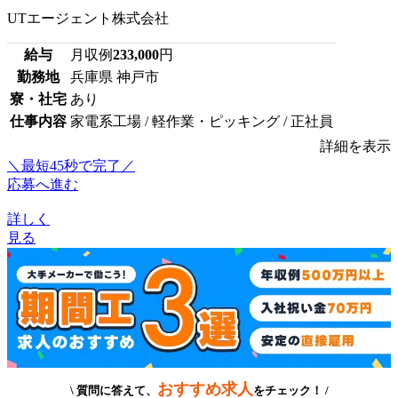
UTエージェント株式会社
給与
月収例
233,000
円
勤務地
兵庫県 神戸市
寮・社宅
あり
仕事内容
家電系工場 / 軽作業・ピッキング / 正社員
詳細を表示
＼最短45秒で完了／
応募へ進む
詳しく
見る
おすすめ求人
\ 質問に答えて、
をチェック！ /