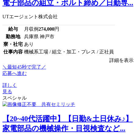
電子部品の組立・ボルト締め／日勤専...
UTエージェント株式会社
給与
月収例
274,000
円
勤務地
兵庫県 神戸市
寮・社宅
あり
仕事内容
機械系工場 / 組立・加工・プレス / 正社員
詳細を表示
＼最短45秒で完了／
応募へ進む
詳しく
見る
スペシャル
【20~40代活躍中】【日勤&土日休み♪】
家電部品の機械操作・目視検査など...