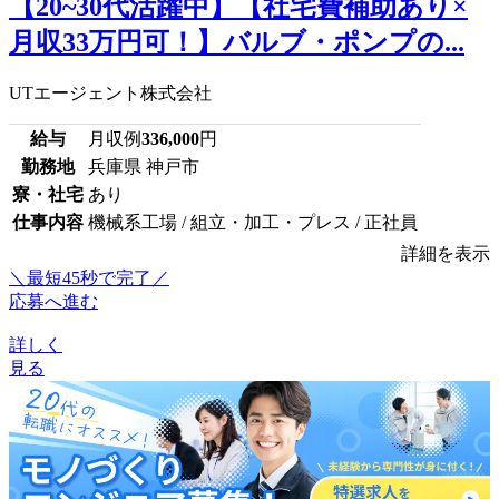
【20~30代活躍中】【社宅費補助あり×
月収33万円可！】バルブ・ポンプの...
UTエージェント株式会社
給与
月収例
336,000
円
勤務地
兵庫県 神戸市
寮・社宅
あり
仕事内容
機械系工場 / 組立・加工・プレス / 正社員
詳細を表示
＼最短45秒で完了／
応募へ進む
詳しく
見る