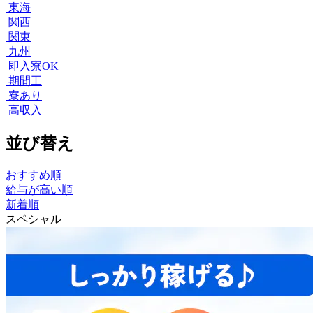
東海
関西
関東
九州
即入寮OK
期間工
寮あり
高収入
並び替え
おすすめ順
給与が高い順
新着順
スペシャル