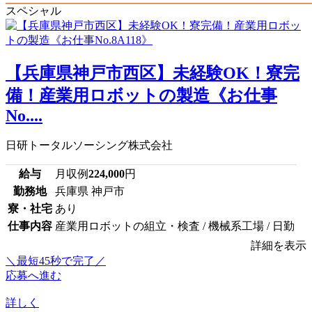
スペシャル
【兵庫県神戸市西区】未経験OK！寮完
備！産業用ロボットの製造《お仕事
No....
日研トータルソーシング株式会社
給与
月収例
224,000
円
勤務地
兵庫県 神戸市
寮・社宅
あり
仕事内容
産業用ロボットの組立・検査 / 機械系工場 / 日勤
詳細を表示
＼最短45秒で完了／
応募へ進む
詳しく