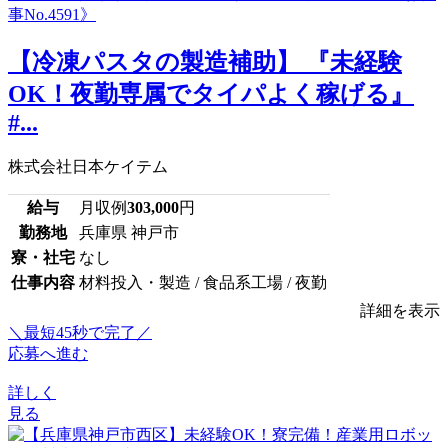
【冷凍パスタの製造補助】 『未経験
OK！夜勤専属でタイパよく稼げる』
#...
株式会社日本ケイテム
給与
月収例
303,000
円
勤務地
兵庫県 神戸市
寮・社宅
なし
仕事内容
材料投入・製造 / 食品系工場 / 夜勤
詳細を表示
＼最短45秒で完了／
応募へ進む
詳しく
見る