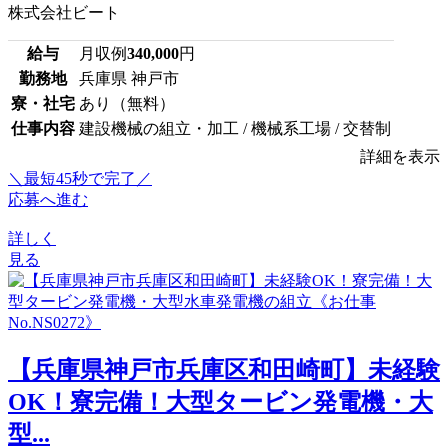
株式会社ビート
給与
月収例
340,000
円
勤務地
兵庫県 神戸市
寮・社宅
あり（無料）
仕事内容
建設機械の組立・加工 / 機械系工場 / 交替制
詳細を表示
＼最短45秒で完了／
応募へ進む
詳しく
見る
【兵庫県神戸市兵庫区和田崎町】未経験
OK！寮完備！大型タービン発電機・大
型...