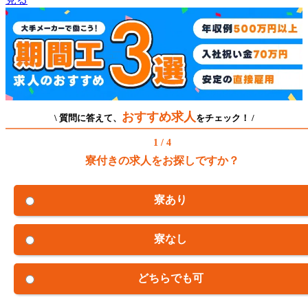
おすすめ求人
\ 質問に答えて、
をチェック！ /
1 / 4
寮付きの求人をお探しですか？
寮あり
寮なし
どちらでも可