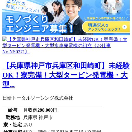
【兵庫県神戸市兵庫区和田崎町】未経験
OK！寮完備！大型タービン発電機・大
型...
日研トータルソーシング株式会社
給与
月収例
298,000
円
勤務地
兵庫県 神戸市
寮・社宅
あり