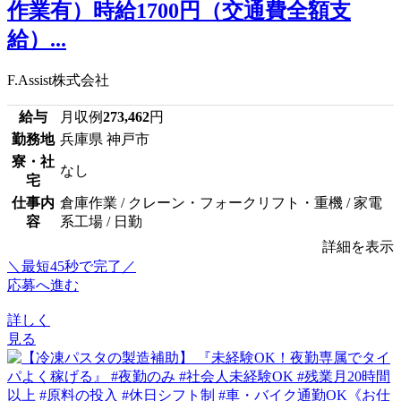
作業有）時給1700円（交通費全額支
給）...
F.Assist株式会社
給与
月収例
273,462
円
勤務地
兵庫県 神戸市
寮・社
なし
宅
仕事内
倉庫作業 / クレーン・フォークリフト・重機 / 家電
容
系工場 / 日勤
詳細を表示
＼最短45秒で完了／
応募へ進む
詳しく
見る