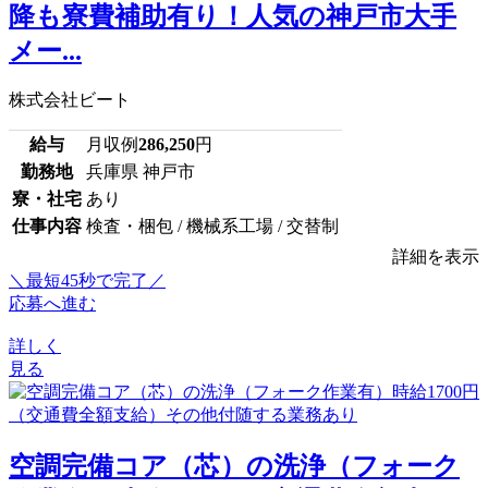
降も寮費補助有り！人気の神戸市大手
メー...
株式会社ビート
給与
月収例
286,250
円
勤務地
兵庫県 神戸市
寮・社宅
あり
仕事内容
検査・梱包 / 機械系工場 / 交替制
詳細を表示
＼最短45秒で完了／
応募へ進む
詳しく
見る
空調完備コア（芯）の洗浄（フォーク