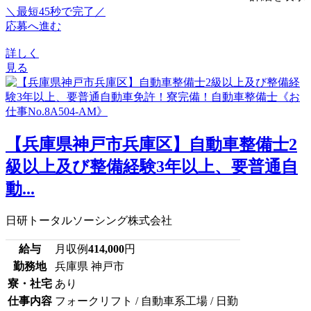
＼最短45秒で完了／
応募へ進む
詳しく
見る
【兵庫県神戸市兵庫区】自動車整備士2
級以上及び整備経験3年以上、要普通自
動...
日研トータルソーシング株式会社
給与
月収例
414,000
円
勤務地
兵庫県 神戸市
寮・社宅
あり
仕事内容
フォークリフト / 自動車系工場 / 日勤