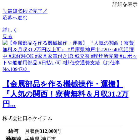
詳細を表示
＼最短45秒で完了／
応募へ進む
詳しく
見る
【金属部品を作る機械操作・運搬】
『人気の関西！寮費無料＆月収31.2万
円...
株式会社日本ケイテム
給与
月収例
312,000
円
勤務地
兵庫県 神戸市