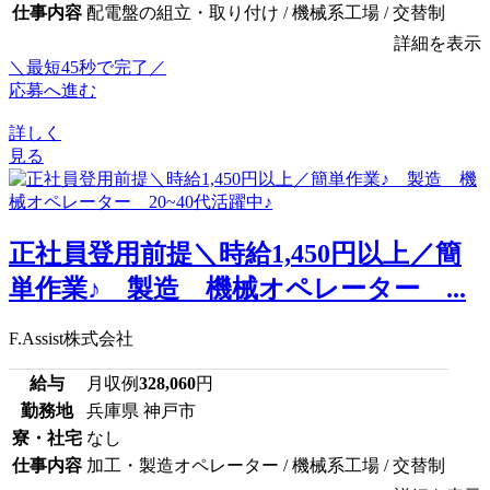
仕事内容
配電盤の組立・取り付け / 機械系工場 / 交替制
詳細を表示
＼最短45秒で完了／
応募へ進む
詳しく
見る
正社員登用前提＼時給1,450円以上／簡
単作業♪ 製造 機械オペレーター ...
F.Assist株式会社
給与
月収例
328,060
円
勤務地
兵庫県 神戸市
寮・社宅
なし
仕事内容
加工・製造オペレーター / 機械系工場 / 交替制