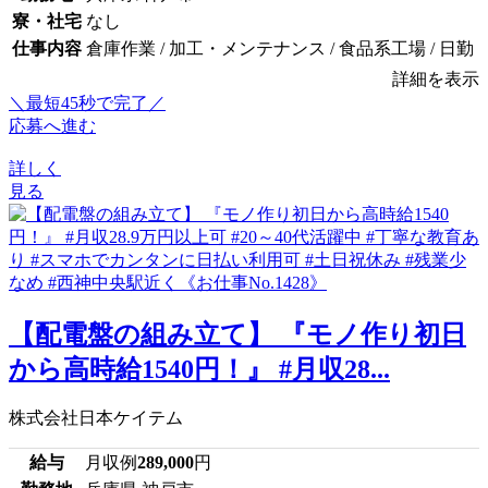
寮・社宅
なし
仕事内容
倉庫作業 / 加工・メンテナンス / 食品系工場 / 日勤
詳細を表示
＼最短45秒で完了／
応募へ進む
詳しく
見る
【配電盤の組み立て】 『モノ作り初日
から高時給1540円！』 #月収28...
株式会社日本ケイテム
給与
月収例
289,000
円