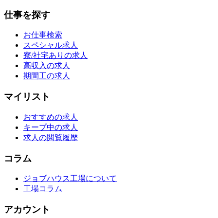
仕事を探す
お仕事検索
スペシャル求人
寮/社宅ありの求人
高収入の求人
期間工の求人
マイリスト
おすすめの求人
キープ中の求人
求人の閲覧履歴
コラム
ジョブハウス工場について
工場コラム
アカウント