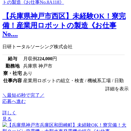
【兵庫県神戸市西区】未経験OK！寮完
備！産業用ロボットの製造《お仕事
No....
日研トータルソーシング株式会社
給与
月収例
224,000
円
勤務地
兵庫県 神戸市
寮・社宅
あり
仕事内容
産業用ロボットの組立・検査 / 機械系工場 / 日勤
詳細を表示
＼最短45秒で完了／
応募へ進む
詳しく
見る