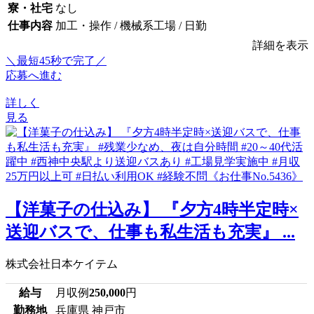
寮・社宅
なし
仕事内容
加工・操作 / 機械系工場 / 日勤
詳細を表示
＼最短45秒で完了／
応募へ進む
詳しく
見る
【洋菓子の仕込み】 『夕方4時半定時×
送迎バスで、仕事も私生活も充実』 ...
株式会社日本ケイテム
給与
月収例
250,000
円
勤務地
兵庫県 神戸市