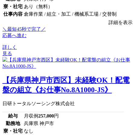
寮・社宅
あり（無料）
仕事内容
倉庫作業 / 組立・加工 / 機械系工場 / 交替制
詳細を表示
＼最短45秒で完了／
応募へ進む
詳しく
見る
【兵庫県神戸市西区】未経験OK！配電
盤の組立《お仕事No.8A1000-JS》
日研トータルソーシング株式会社
給与
月収例
257,000
円
勤務地
兵庫県 神戸市
寮・社宅
なし