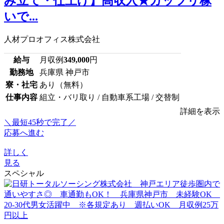
み立て・仕上げ】高収入★ガッツリ稼
いで...
人材プロオフィス株式会社
給与
月収例
349,000
円
勤務地
兵庫県 神戸市
寮・社宅
あり（無料）
仕事内容
組立・バリ取り / 自動車系工場 / 交替制
詳細を表示
＼最短45秒で完了／
応募へ進む
詳しく
見る
スペシャル