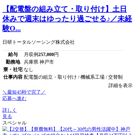
【配電盤の組み立て・取り付け】土日
休みで週末はゆったり過ごせる♪／未経
験O...
日研トータルソーシング株式会社
給与
月収例
257,000
円
勤務地
兵庫県 神戸市
寮・社宅
なし
仕事内容
配電盤の組立・取り付け / 機械系工場 / 交替制
詳細を表示
＼最短45秒で完了／
応募へ進む
詳しく
見る
スペシャル