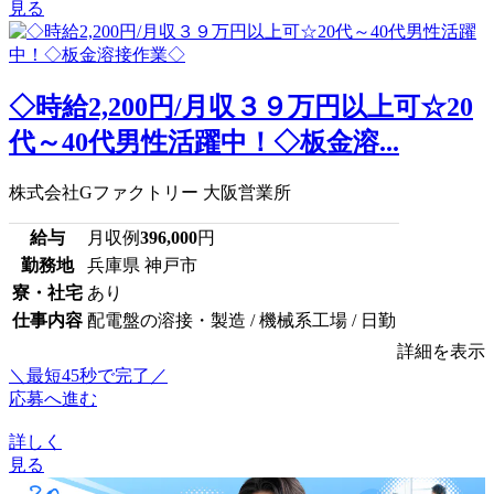
見る
◇時給2,200円/月収３９万円以上可☆20
代～40代男性活躍中！◇板金溶...
株式会社Gファクトリー 大阪営業所
給与
月収例
396,000
円
勤務地
兵庫県 神戸市
寮・社宅
あり
仕事内容
配電盤の溶接・製造 / 機械系工場 / 日勤
詳細を表示
＼最短45秒で完了／
応募へ進む
詳しく
見る