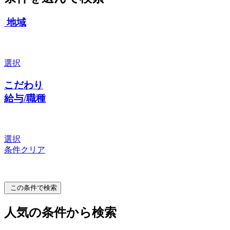
地域
選択
こだわり
給与/職種
選択
条件クリア
この条件で検索
人気の条件から検索