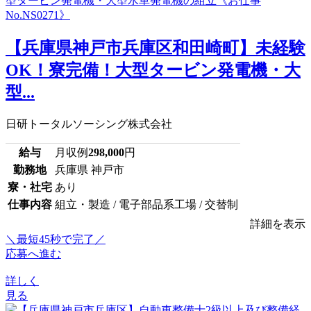
【兵庫県神戸市兵庫区和田崎町】未経験
OK！寮完備！大型タービン発電機・大
型...
日研トータルソーシング株式会社
給与
月収例
298,000
円
勤務地
兵庫県 神戸市
寮・社宅
あり
仕事内容
組立・製造 / 電子部品系工場 / 交替制
詳細を表示
＼最短45秒で完了／
応募へ進む
詳しく
見る