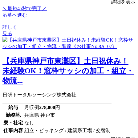
詳細を表示
＼最短45秒で完了／
応募へ進む
詳しく
見る
【兵庫県神戸市東灘区】土日祝休み！
未経験OK！窓枠サッシの加工・組立・
物流...
日研トータルソーシング株式会社
給与
月収例
278,000
円
勤務地
兵庫県 神戸市
寮・社宅
なし
仕事内容
組立・ピッキング / 建築系工場 / 交替制