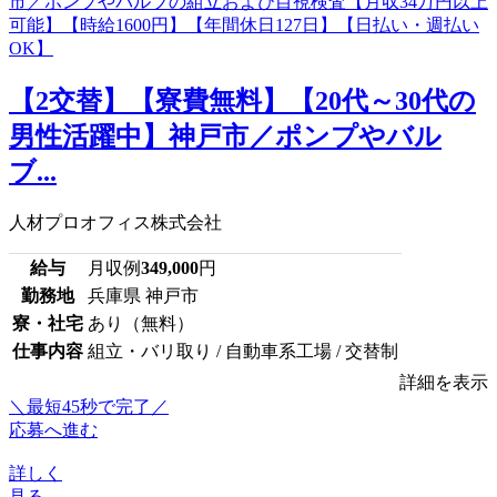
【2交替】【寮費無料】【20代～30代の
男性活躍中】神戸市／ポンプやバル
ブ...
人材プロオフィス株式会社
給与
月収例
349,000
円
勤務地
兵庫県 神戸市
寮・社宅
あり（無料）
仕事内容
組立・バリ取り / 自動車系工場 / 交替制
詳細を表示
＼最短45秒で完了／
応募へ進む
詳しく
見る