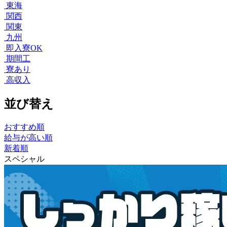
東海
関西
関東
九州
即入寮OK
期間工
寮あり
高収入
並び替え
おすすめ順
給与が高い順
新着順
スペシャル