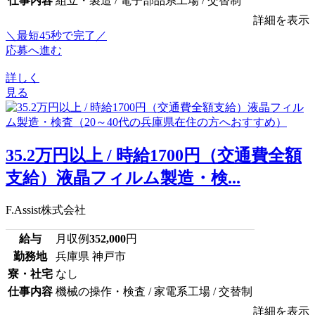
仕事内容
組立・製造 / 電子部品系工場 / 交替制
詳細を表示
＼最短45秒で完了／
応募へ進む
詳しく
見る
35.2万円以上 / 時給1700円（交通費全額
支給）液晶フィルム製造・検...
F.Assist株式会社
給与
月収例
352,000
円
勤務地
兵庫県 神戸市
寮・社宅
なし
仕事内容
機械の操作・検査 / 家電系工場 / 交替制
詳細を表示