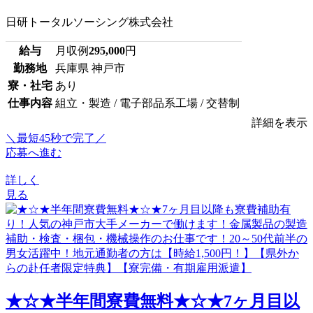
日研トータルソーシング株式会社
給与
月収例
295,000
円
勤務地
兵庫県 神戸市
寮・社宅
あり
仕事内容
組立・製造 / 電子部品系工場 / 交替制
詳細を表示
＼最短45秒で完了／
応募へ進む
詳しく
見る
★☆★半年間寮費無料★☆★7ヶ月目以