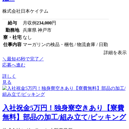
株式会社日本ケイテム
給与
月収例
234,000
円
勤務地
兵庫県 神戸市
寮・社宅
なし
仕事内容
マーガリンの検品・梱包 / 物流倉庫 / 日勤
詳細を表示
＼最短45秒で完了／
応募へ進む
詳しく
見る
入社祝金5万円！独身寮空きあり【寮費
無料】部品の加工/組み立て/ピッキング