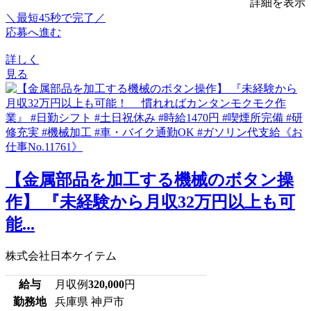
詳細を表示
＼最短45秒で完了／
応募へ進む
詳しく
見る
【金属部品を加工する機械のボタン操
作】 『未経験から月収32万円以上も可
能...
株式会社日本ケイテム
給与
月収例
320,000
円
勤務地
兵庫県 神戸市