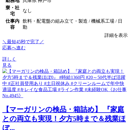
勤務地
兵庫県 神戸市
寮・社
なし
宅
仕事内
飲料・配電盤の組み立て・製造 / 機械系工場 / 日
容
勤
詳細を表示
＼最短45秒で完了／
応募へ進む
詳しく
見る
【マーガリンの検品・箱詰め】 『家庭
との両立も実現！夕方5時まで＆残業ほ
ぼ...