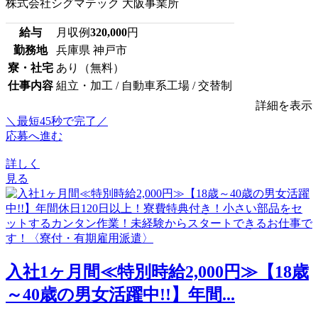
株式会社シグマテック 大阪事業所
給与
月収例
320,000
円
勤務地
兵庫県 神戸市
寮・社宅
あり（無料）
仕事内容
組立・加工 / 自動車系工場 / 交替制
詳細を表示
＼最短45秒で完了／
応募へ進む
詳しく
見る
入社1ヶ月間≪特別時給2,000円≫【18歳
～40歳の男女活躍中!!】年間...