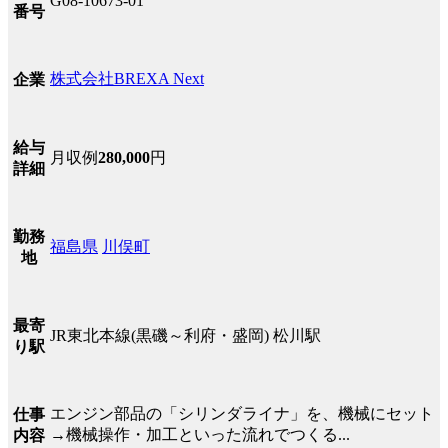
G08-10673-01
番号
株式会社BREXA Next
企業
給与
月収例
280,000
円
詳細
勤務
福島県
川俣町
地
最寄
JR東北本線(黒磯～利府・盛岡) 松川駅
り駅
エンジン部品の「シリンダライナ」を、機械にセット
仕事
→機械操作・加工といった流れでつくる...
内容