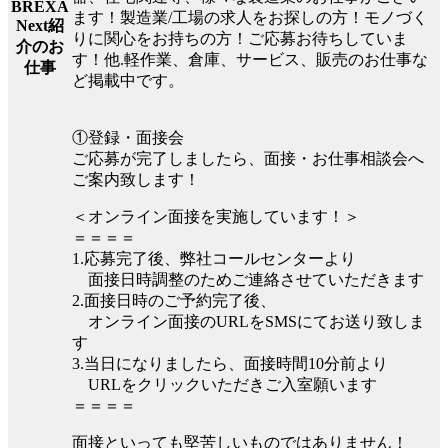
BREXA
ます！製造業/工場の求人をお探しの方！モノづく
Next紹
りに関心をお持ちの方！ご応募お待ちしていま
介のお
す！他.軽作業、倉庫、サービス、販売のお仕事な
仕事
ど掲載中です。
①登録・面接会
ご応募が完了しましたら、面接・お仕事相談会へ
ご案内致します！
＜オンライン面接を実施しています！＞
＝＝＝＝
1.応募完了後、弊社コールセンターより
面接日時調整のためご連絡させていただきます
2.面接日時のご予約完了後、
オンライン面接のURLをSMSにてお送り致しま
す
3.当日になりましたら、面接時間10分前より
URLをクリックいただきご入室願います
＝＝＝＝
面接といっても堅苦しいものではありません！