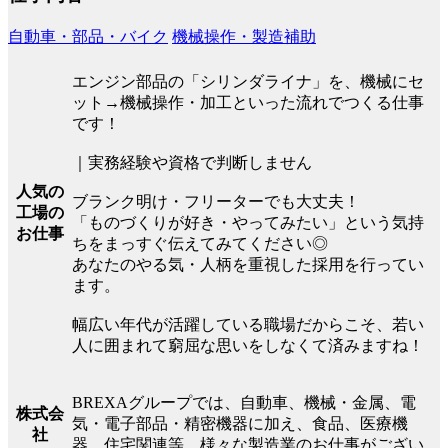
自動車・部品・バイク
機械操作・製造補助
エンジン部品の「シリンダライナ」を、機械にセ
ット→機械操作・加工といった流れでつくる仕事
です！
｜実務経験や資格で判断しません
人気の
ブランク明け・フリーターでも大丈夫！
工場の
「ものづくりが好き・やってみたい」という気持
お仕事
ちをまっすぐ伝えてみてください◎
あなたのやる気・人柄を重視した採用を行ってい
ます。
幅広い年代が活躍している職場だからこそ、若い
人に囲まれて窮屈な思いをしなくて済みますね！
BREXAグループでは、自動車、機械・金属、電
株式会
気・電子部品・精密機器に加え、食品、医療機
社
器、住宅関連等、様々な製造業のお仕事がござい