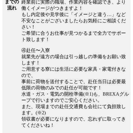
までの
終業前に実際の職場、作業内容を確認でき、より
流れ
働くイメージがつきますよ！
もし内定後や見学後に「イメージと違う…」など
不安なことがございましたらお気軽にご相談くだ
さい！
ご希望に合うお仕事が見つかるまで全力でサポー
ト致します！
④赴任〜入寮
就業先が遠方の場合は引っ越しの準備をお願い致
します！
ご用意する寮には生活に必要な家具・家電付きな
ので、
事前に荷物を送付することで、赴任当日は必要最
低限の荷物のみでの赴任が可能です！
水道・ガス・電気の開栓準備(※1)も、BREXAグル
ープで行いますのでご安心ください。
また、現場までの赴任交通費も会社にて負担致し
ます。(※2)
領収書が必要になりますので、忘れずに取ってき
てくださいね！