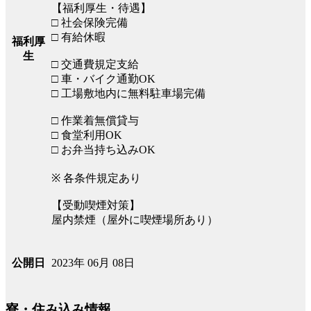
【福利厚生・待遇】
□ 社会保険完備
□ 有給休暇
福利厚
生
□ 交通費規定支給
□ 車・バイク通勤OK
□ 工場敷地内に無料駐車場完備
□ 作業着無償貸与
□ 食堂利用OK
□ お弁当持ち込みOK
※ 各条件規定あり
【受動喫煙対策】
屋内禁煙（屋外に喫煙場所あり）
2023年 06月 08日
公開日
寮・住み込み情報