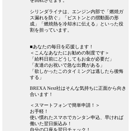
を回転させます。
シリンダライナは、エンジン内部で「燃焼ガ
ス漏れを防ぐ」「ピストンとの摺動面の形
成」「燃焼熱を冷却水に伝える」といった役
割を担っています。
■あなたの毎日を応援します！
＜こんなあなたにお勧めの制度です＞
「給料日前にどうしてもお金が必要だ」
「友達のお祝いで急な出費がある」
「欲しかったこのタイミングは逃したら後悔
する」
BREXA Next社はそんな気持ちに正面から向き
合います！
＜スマートフォンで簡単申請！＞
お手軽！
使い慣れたスマホでカンタン申込、早ければ
働いた翌日振込み！
自分の口座を翌日チェック！