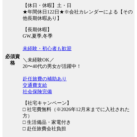
【休日・休暇】土・日
★年間休日122日★※会社カレンダーによる【その
他長期休暇あり】
【長期休暇】
GW,夏季,冬季
未経験・初心者も歓迎
必須資
＼未経験OK／
格
20〜40代の男女が活躍中！
赴任旅費の補助あり
交通費支給
社会保険完備
【社宅キャンペーン】
□ 社宅費無料（※2026年12月末までに入社された
方）
□ 生活備品・家電付き
□ 赴任旅費会社負担