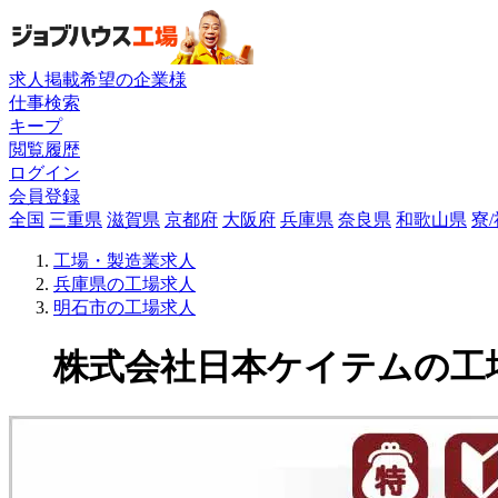
求人掲載希望の企業様
仕事検索
キープ
閲覧履歴
ログイン
会員登録
全国
三重県
滋賀県
京都府
大阪府
兵庫県
奈良県
和歌山県
寮
工場・製造業求人
兵庫県の工場求人
明石市の工場求人
株式会社日本ケイテムの工場求人