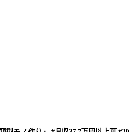
ノ作り』 #月収37.7万円以上可 #20