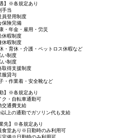
遇】※各規定あり
別手当
社員登用制度
会保険完備
康・年金・雇用・労災
給休暇制度
種休暇制度
休・育休・介護・ペットロス休暇など
払い制度
払い制度
格取得支援制度
業服貸与
子・作業着・安全靴など
勤】※各規定あり
イク・自転車通勤可
勤交通費支給
km以上の通勤でガソリン代も支給
業先】※各規定あり
員食堂あり※日勤時のみ利用可
店完備※日勤時のみ利用可