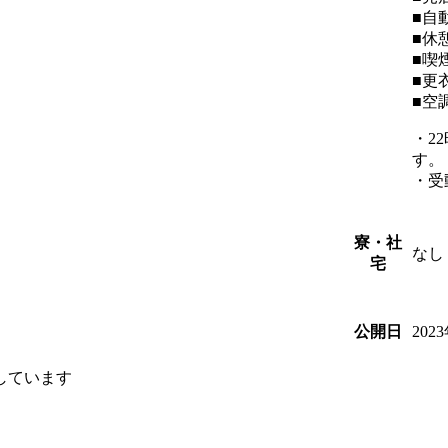
■自
■休
■喫
■更
■空
・2
す。
・受
寮・社
なし
宅
202
公開日
しています