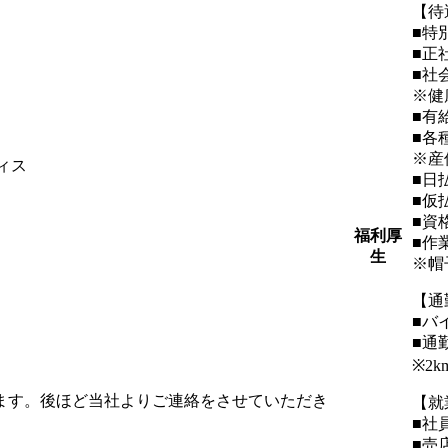
【待
■特
■正
■社
※健
■有
■各
※産
ィス
■日
■仮
■資
福利厚
■作
生
※帽
【通
■バ
■通
※2
します。後ほど当社よりご連絡をさせていただき
【就
■社
■売