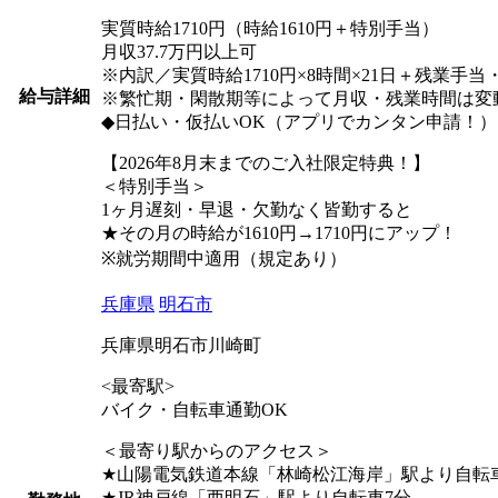
実質時給1710円（時給1610円＋特別手当）
月収37.7万円以上可
※内訳／実質時給1710円×8時間×21日＋残業手
給与詳細
※繁忙期・閑散期等によって月収・残業時間は変
◆日払い・仮払いOK（アプリでカンタン申請！）
【2026年8月末までのご入社限定特典！】
＜特別手当＞
1ヶ月遅刻・早退・欠勤なく皆勤すると
★その月の時給が1610円→1710円にアップ！
※就労期間中適用（規定あり）
兵庫県
明石市
兵庫県明石市川崎町
<最寄駅>
バイク・自転車通勤OK
＜最寄り駅からのアクセス＞
★山陽電気鉄道本線「林崎松江海岸」駅より自転
★JR神戸線「西明石」駅より自転車7分