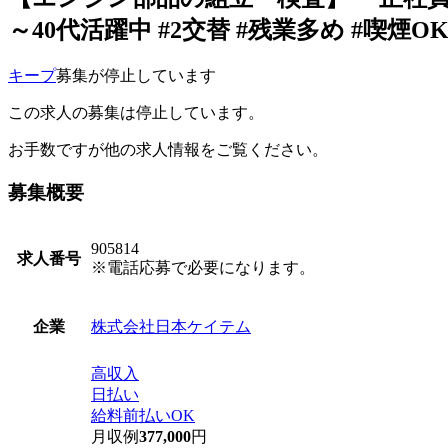
～40代活躍中 #2交替 #残業多め #喫煙
キープ
募集が停止しています
この求人の募集は停止しています。
お手数ですが他の求人情報をご覧ください。
募集概要
905814
求人番号
※電話応募で必要になります。
株式会社日本ケイテム
企業
高収入
日払い
給料前払いOK
月収例
377,000
円