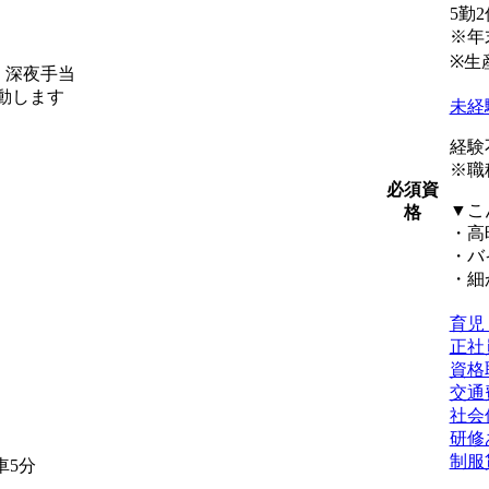
5勤
※年
※生
当・深夜手当
動します
未経
経験
※職
必須資
▼こ
格
・高
・バ
・細
育児
正社
資格
交通
社会
研修
制服
車5分