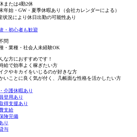
2休または4勤2休
末年始・GW・夏季休暇あり（会社カレンダーによる）
産状況により休日出勤の可能性あり
験・初心者も歓迎
不問
種・業種・社会人未経験OK
んな方におすすめです！
時給で効率よく稼ぎたい方
イクやキカイをいじるのが好きな方
かいことに良く気が付く、几帳面な性格を活かしたい方
・介護休暇あり
員登用あり
取得支援あり
費支給
保険完備
あり
貸与