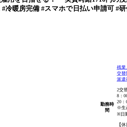
OK #冷暖房完備 #スマホで日払い申請可 #研
残業
交替
派遣
2交
8：
20
勤務時
※生
間
※日
【休