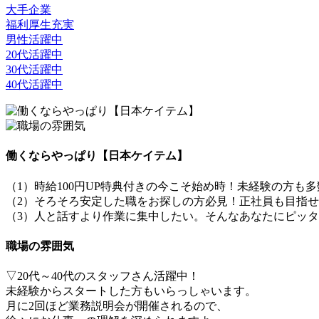
大手企業
福利厚生充実
男性活躍中
20代活躍中
30代活躍中
40代活躍中
働くならやっぱり【日本ケイテム】
（1）時給100円UP特典付きの今こそ始め時！未経験の方も
（2）そろそろ安定した職をお探しの方必見！正社員も目指せ
（3）人と話すより作業に集中したい。そんなあなたにピッ
職場の雰囲気
▽20代～40代のスタッフさん活躍中！
未経験からスタートした方もいらっしゃいます。
月に2回ほど業務説明会が開催されるので、