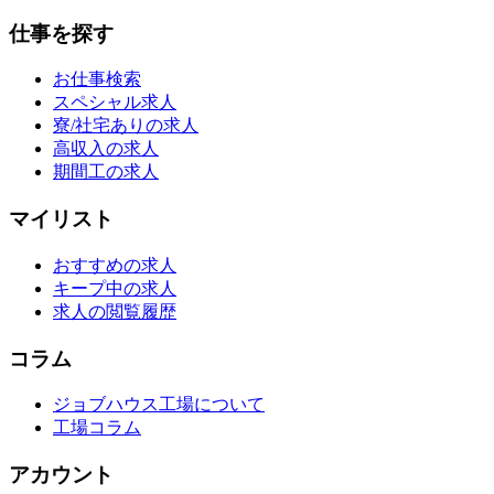
仕事を探す
お仕事検索
スペシャル求人
寮/社宅ありの求人
高収入の求人
期間工の求人
マイリスト
おすすめの求人
キープ中の求人
求人の閲覧履歴
コラム
ジョブハウス工場について
工場コラム
アカウント