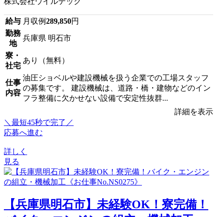
株式会社ウイルテック
給与
月収例
289,850
円
勤務
兵庫県 明石市
地
寮・
あり（無料）
社宅
油圧ショベルや建設機械を扱う企業での工場スタッフ
仕事
の募集です。 建設機械は、道路・橋・建物などのイン
内容
フラ整備に欠かせない設備で安定性抜群...
詳細を表示
＼最短45秒で完了／
応募へ進む
詳しく
見る
【兵庫県明石市】未経験OK！寮完備！