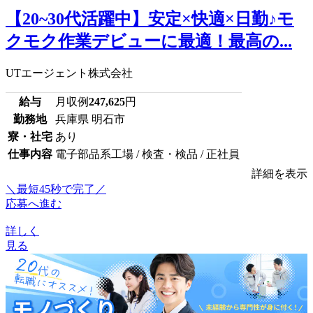
【20~30代活躍中】安定×快適×日勤♪モ
クモク作業デビューに最適！最高の...
UTエージェント株式会社
給与
月収例
247,625
円
勤務地
兵庫県 明石市
寮・社宅
あり
仕事内容
電子部品系工場 / 検査・検品 / 正社員
詳細を表示
＼最短45秒で完了／
応募へ進む
詳しく
見る