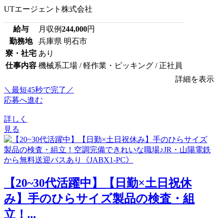
UTエージェント株式会社
給与
月収例
244,000
円
勤務地
兵庫県 明石市
寮・社宅
あり
仕事内容
機械系工場 / 軽作業・ピッキング / 正社員
詳細を表示
＼最短45秒で完了／
応募へ進む
詳しく
見る
【20~30代活躍中】【日勤×土日祝休
み】手のひらサイズ製品の検査・組
立！...