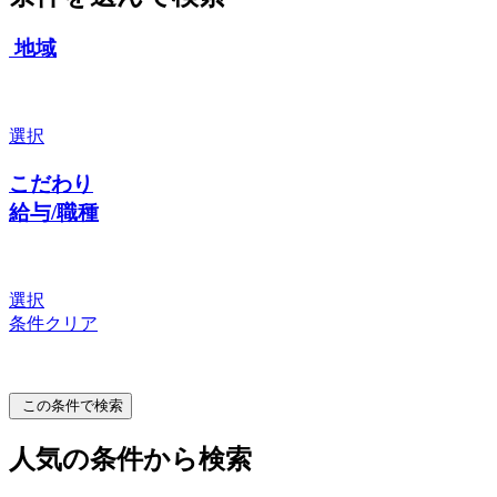
地域
選択
こだわり
給与/職種
選択
条件クリア
この条件で検索
人気の条件から検索