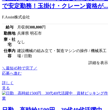
で安定勤務！玉掛け・クレーン資格が...
F.Assist株式会社
給与
月収例
308,800
円
勤務地
兵庫県 明石市
寮・社
なし
宅
仕事内
建設機械の組み立て・製造マシンの操作 / 機械系工
容
場 / 日勤
詳細を表示
＼最短45秒で完了／
応募へ進む
詳しく
見る
日勤 高時給1500円 30代40代活躍中