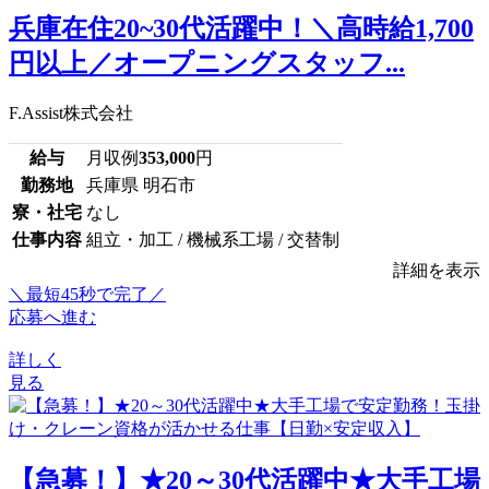
兵庫在住20~30代活躍中！＼高時給1,700
円以上／オープニングスタッフ...
F.Assist株式会社
給与
月収例
353,000
円
勤務地
兵庫県 明石市
寮・社宅
なし
仕事内容
組立・加工 / 機械系工場 / 交替制
詳細を表示
＼最短45秒で完了／
応募へ進む
詳しく
見る
【急募！】★20～30代活躍中★大手工場