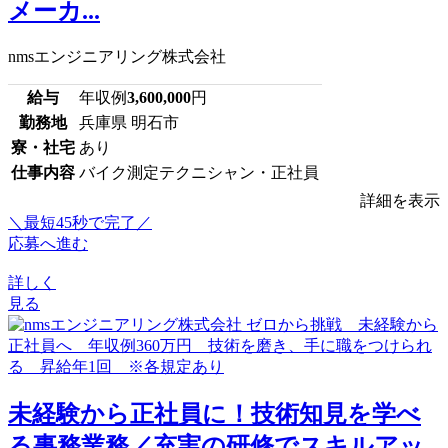
メーカ...
nmsエンジニアリング株式会社
給与
年収例
3,600,000
円
勤務地
兵庫県 明石市
寮・社宅
あり
仕事内容
バイク測定テクニシャン・正社員
詳細を表示
＼最短45秒で完了／
応募へ進む
詳しく
見る
未経験から正社員に！技術知見を学べ
る事務業務／充実の研修でスキルアッ