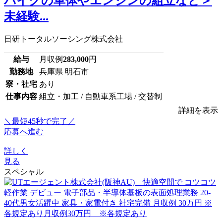
バイクの車体やエンジンの組立など＞
未経験...
日研トータルソーシング株式会社
給与
月収例
283,000
円
勤務地
兵庫県 明石市
寮・社宅
あり
仕事内容
組立・加工 / 自動車系工場 / 交替制
詳細を表示
＼最短45秒で完了／
応募へ進む
詳しく
見る
スペシャル