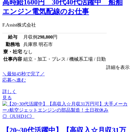
高時給1600円 30代40代活躍中 船舶
エンジン電気配線のお仕事
F.Assist株式会社
給与
月収例
298,800
円
勤務地
兵庫県 明石市
寮・社宅
なし
仕事内容
組立・加工・プレス / 機械系工場 / 日勤
詳細を表示
＼最短45秒で完了／
応募へ進む
詳しく
見る
【20~30代活躍中】【高収入☆月収31万