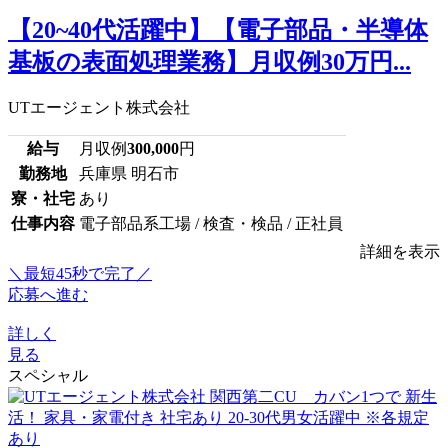
【20~40代活躍中】【電子部品・半導体
基板の表面処理業務】月収例30万円...
UTエージェント株式会社
給与
月収例
300,000
円
勤務地
兵庫県 明石市
寮・社宅
あり
仕事内容
電子部品系工場 / 検査・検品 / 正社員
詳細を表示
＼最短45秒で完了／
応募へ進む
詳しく
見る
スペシャル