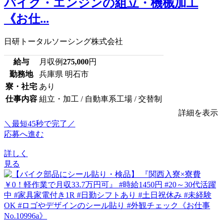
バイク・エンジンの組立・機械加工
《お仕...
日研トータルソーシング株式会社
給与
月収例
275,000
円
勤務地
兵庫県 明石市
寮・社宅
あり
仕事内容
組立・加工 / 自動車系工場 / 交替制
詳細を表示
＼最短45秒で完了／
応募へ進む
詳しく
見る