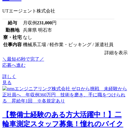
UTエージェント株式会社
給与
月収例
231,000
円
勤務地
兵庫県 明石市
寮・社宅
なし
仕事内容
機械系工場 / 軽作業・ピッキング / 派遣社員
詳細を表示
＼最短45秒で完了／
応募へ進む
詳しく
見る
【整備士経験のある方大活躍中！】二
輪車測定スタッフ募集！憧れのバイク