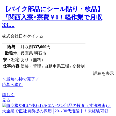
【バイク部品にシール貼り・検品】
『関西入寮×寮費￥0！軽作業で月収
33....
株式会社日本ケイテム
給与
月収例
337,000
円
勤務地
兵庫県 明石市
寮・社宅
あり（無料）
仕事内容
塗装・管理 / 自動車系工場 / 交替制
詳細を表示
＼最短45秒で完了／
応募へ進む
詳しく
見る