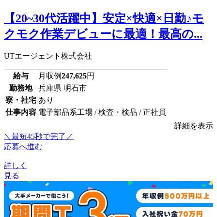
【20~30代活躍中】安定×快適×日勤♪モ
クモク作業デビューに最適！最高の...
UTエージェント株式会社
給与
月収例
247,625
円
勤務地
兵庫県 明石市
寮・社宅
あり
仕事内容
電子部品系工場 / 検査・検品 / 正社員
詳細を表示
＼最短45秒で完了／
応募へ進む
詳しく
見る