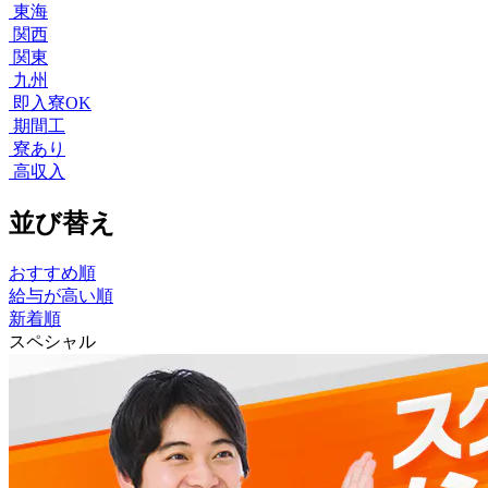
東海
関西
関東
九州
即入寮OK
期間工
寮あり
高収入
並び替え
おすすめ順
給与が高い順
新着順
スペシャル