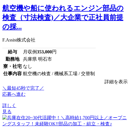
航空機や船に使われるエンジン部品の
検査（寸法検査)／大企業で正社員前提
の採...
F.Assist株式会社
給与
月収例
353,000
円
勤務地
兵庫県 明石市
寮・社宅
なし
仕事内容
航空機の検査 / 機械系工場 / 交替制
詳細を表示
＼最短45秒で完了／
応募へ進む
詳しく
見る