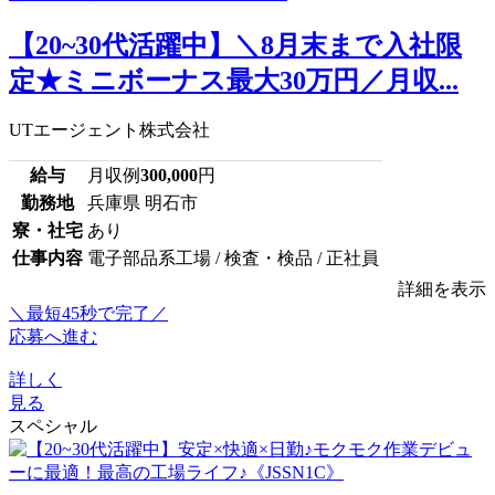
【20~30代活躍中】＼8月末まで入社限
定★ミニボーナス最大30万円／月収...
UTエージェント株式会社
給与
月収例
300,000
円
勤務地
兵庫県 明石市
寮・社宅
あり
仕事内容
電子部品系工場 / 検査・検品 / 正社員
詳細を表示
＼最短45秒で完了／
応募へ進む
詳しく
見る
スペシャル