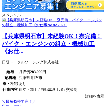
スペシャル
【兵庫県明石市】未経験OK！寮完備！
バイク・エンジンの組立・機械加工
《お仕...
日研トータルソーシング株式会社
給与
月収例
283,000
円
勤務地
兵庫県 明石市
寮・社宅
あり
仕事内容
組立・加工 / 自動車系工場 / 交替制
詳細を表示
＼最短45秒で完了／