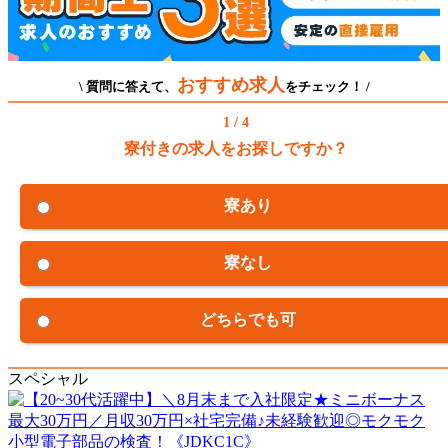
おすすめ求人
\ 質問に答えて、
をチェック！ /
1 / 4
寮付きの求人をお探しですか？
寮あり
寮なし
どちらでも可
スペシャル