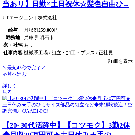
当あり】日勤×土日祝休☆髪色自由ひ...
UTエージェント株式会社
給与
月収例
259,000
円
勤務地
兵庫県 明石市
寮・社宅
あり
仕事内容
機械系工場 / 組立・加工・プレス / 正社員
詳細を表示
＼最短45秒で完了／
応募へ進む
詳しく
見る
【20~30代活躍中】【コツモク】3勤2休
◆月収30万円可★土日休み★手の...