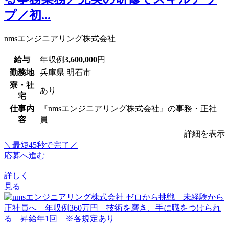
プ／初...
nmsエンジニアリング株式会社
給与
年収例
3,600,000
円
勤務地
兵庫県 明石市
寮・社
あり
宅
仕事内
『nmsエンジニアリング株式会社』の事務・正社
容
員
詳細を表示
＼最短45秒で完了／
応募へ進む
詳しく
見る