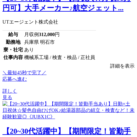
円可】大手メーカー♪航空ジェット...
UTエージェント株式会社
給与
月収例
312,000
円
勤務地
兵庫県 明石市
寮・社宅
あり
仕事内容
機械系工場 / 検査・検品 / 正社員
詳細を表示
＼最短45秒で完了／
応募へ進む
詳しく
見る
【20~30代活躍中】【期間限定！皆勤手