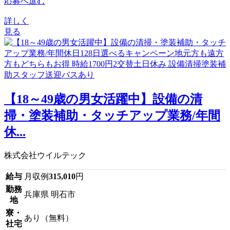
応募へ進む
詳しく
見る
【18～49歳の男女活躍中】設備の清
掃・塗装補助・タッチアップ業務/年間
休...
株式会社ウイルテック
給与
月収例
315,010
円
勤務
兵庫県 明石市
地
寮・
あり（無料）
社宅