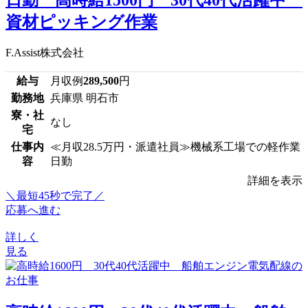
資材ピッキング作業
F.Assist株式会社
給与
月収例
289,500
円
勤務地
兵庫県 明石市
寮・社
なし
宅
仕事内
≪月収28.5万円・派遣社員≫機械系工場での軽作業
容
日勤
詳細を表示
＼最短45秒で完了／
応募へ進む
詳しく
見る