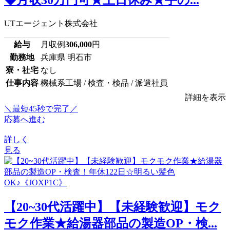
UTエージェント株式会社
給与
月収例
306,000
円
勤務地
兵庫県 明石市
寮・社宅
なし
仕事内容
機械系工場 / 検査・検品 / 派遣社員
詳細を表示
＼最短45秒で完了／
応募へ進む
詳しく
見る
【20~30代活躍中】【未経験歓迎】モク
モク作業★給湯器部品の製造OP・検...