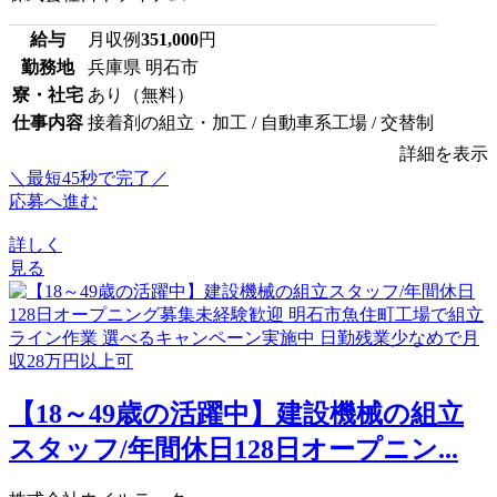
給与
月収例
351,000
円
勤務地
兵庫県 明石市
寮・社宅
あり（無料）
仕事内容
接着剤の組立・加工 / 自動車系工場 / 交替制
詳細を表示
＼最短45秒で完了／
応募へ進む
詳しく
見る
【18～49歳の活躍中】建設機械の組立
スタッフ/年間休日128日オープニン...