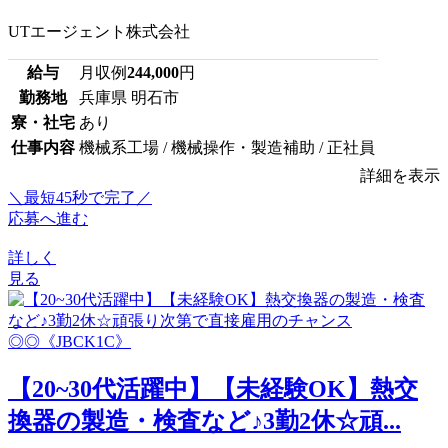
UTエージェント株式会社
給与
月収例
244,000
円
勤務地
兵庫県 明石市
寮・社宅
あり
仕事内容
機械系工場 / 機械操作・製造補助 / 正社員
詳細を表示
＼最短45秒で完了／
応募へ進む
詳しく
見る
【20~30代活躍中】【未経験OK】熱交
換器の製造・検査など♪3勤2休☆頑...