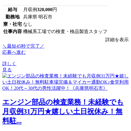
給与
月収例
320,000
円
勤務地
兵庫県 明石市
寮・社宅
なし
仕事内容
機械系工場での検査・検品製造スタッフ
詳細を表示
＼最短45秒で完了／
応募へ進む
詳しく
見る
エンジン部品の検査業務！未経験でも
月収例31万円★嬉しい土日祝休み！無
料駐...