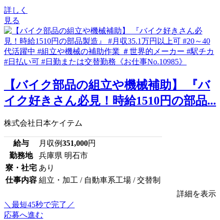
詳しく
見る
【バイク部品の組立や機械補助】 『バ
イク好きさん必見！時給1510円の部品...
株式会社日本ケイテム
給与
月収例
351,000
円
勤務地
兵庫県 明石市
寮・社宅
あり
仕事内容
組立・加工 / 自動車系工場 / 交替制
詳細を表示
＼最短45秒で完了／
応募へ進む