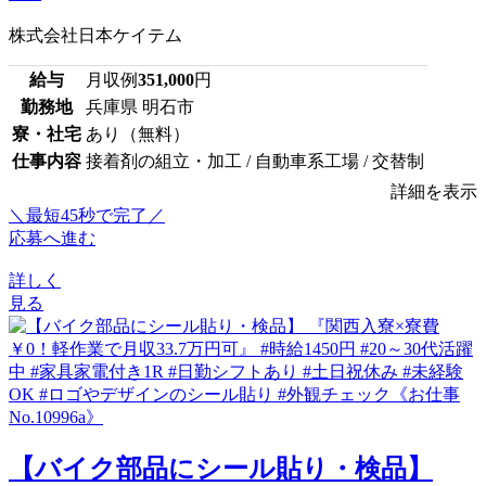
株式会社日本ケイテム
給与
月収例
351,000
円
勤務地
兵庫県 明石市
寮・社宅
あり（無料）
仕事内容
接着剤の組立・加工 / 自動車系工場 / 交替制
詳細を表示
＼最短45秒で完了／
応募へ進む
詳しく
見る
【バイク部品にシール貼り・検品】