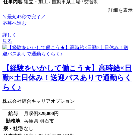
仕事内容
組立・加工 / 自動車系工場 / 交替制
詳細を表示
＼最短45秒で完了／
応募へ進む
詳しく
見る
【経験をいかして働こう★】高時給×日
勤×土日休み！送迎バスありで通勤らく
らく♪
株式会社綜合キャリアオプション
給与
月収例
329,000
円
勤務地
兵庫県 明石市
寮・社宅
なし