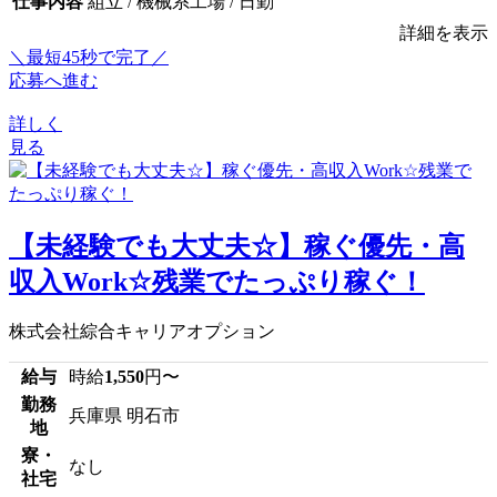
仕事内容
組立 / 機械系工場 / 日勤
詳細を表示
＼最短45秒で完了／
応募へ進む
詳しく
見る
【未経験でも大丈夫☆】稼ぐ優先・高
収入Work☆残業でたっぷり稼ぐ！
株式会社綜合キャリアオプション
給与
時給
1,550
円〜
勤務
兵庫県 明石市
地
寮・
なし
社宅