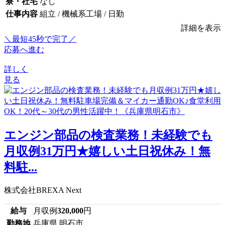
寮・社宅
なし
仕事内容
組立 / 機械系工場 / 日勤
詳細を表示
＼最短45秒で完了／
応募へ進む
詳しく
見る
エンジン部品の検査業務！未経験でも
月収例31万円★嬉しい土日祝休み！無
料駐...
株式会社BREXA Next
給与
月収例
320,000
円
勤務地
兵庫県 明石市