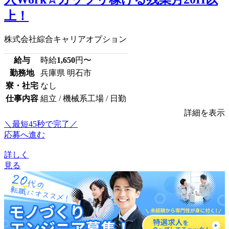
上！
株式会社綜合キャリアオプション
給与
時給
1,650
円〜
勤務地
兵庫県 明石市
寮・社宅
なし
仕事内容
組立 / 機械系工場 / 日勤
詳細を表示
＼最短45秒で完了／
応募へ進む
詳しく
見る