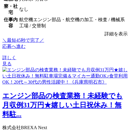
寮・社
なし
宅
仕事内
航空機エンジン部品・航空機の加工・検査 / 機械系
容
工場 / 交替制
詳細を表示
＼最短45秒で完了／
応募へ進む
詳しく
見る
エンジン部品の検査業務！未経験でも
月収例31万円★嬉しい土日祝休み！無
料駐...
株式会社BREXA Next