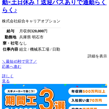
勤×土日休み！送迎バスありで通勤らく
らく♪
株式会社綜合キャリアオプション
給与
月収例
320,000
円
勤務地
兵庫県 明石市
寮・社宅
なし
仕事内容
組立 / 機械系工場 / 日勤
詳細を表示
＼最短45秒で完了／
応募へ進む
詳しく
見る