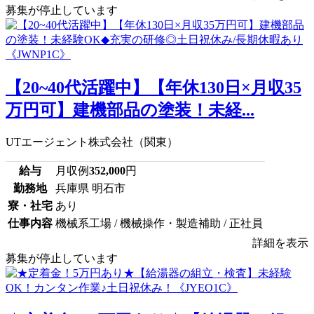
募集が停止しています
【20~40代活躍中】【年休130日×月収35
万円可】建機部品の塗装！未経...
UTエージェント株式会社（関東）
給与
月収例
352,000
円
勤務地
兵庫県 明石市
寮・社宅
あり
仕事内容
機械系工場 / 機械操作・製造補助 / 正社員
詳細を表示
募集が停止しています