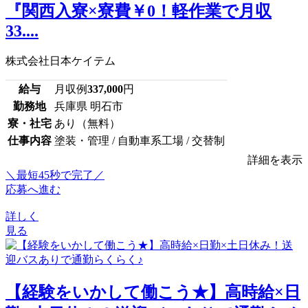
『関西入寮×寮費￥0！軽作業で月収
33....
株式会社日本ケイテム
給与
月収例
337,000
円
勤務地
兵庫県 明石市
寮・社宅
あり（無料）
仕事内容
塗装・管理 / 自動車系工場 / 交替制
詳細を表示
＼最短45秒で完了／
応募へ進む
詳しく
見る
【経験をいかして働こう★】高時給×日