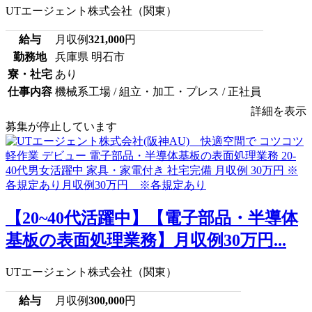
UTエージェント株式会社（関東）
給与
月収例
321,000
円
勤務地
兵庫県 明石市
寮・社宅
あり
仕事内容
機械系工場 / 組立・加工・プレス / 正社員
詳細を表示
募集が停止しています
【20~40代活躍中】【電子部品・半導体
基板の表面処理業務】月収例30万円...
UTエージェント株式会社（関東）
給与
月収例
300,000
円