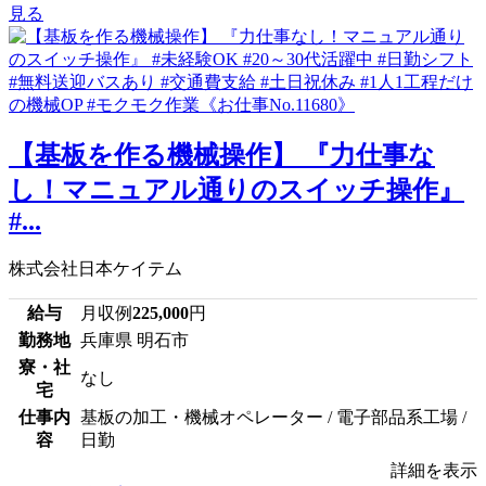
見る
【基板を作る機械操作】 『力仕事な
し！マニュアル通りのスイッチ操作』
#...
株式会社日本ケイテム
給与
月収例
225,000
円
勤務地
兵庫県 明石市
寮・社
なし
宅
仕事内
基板の加工・機械オペレーター / 電子部品系工場 /
容
日勤
詳細を表示