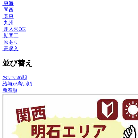
東海
関西
関東
九州
即入寮OK
期間工
寮あり
高収入
並び替え
おすすめ順
給与が高い順
新着順