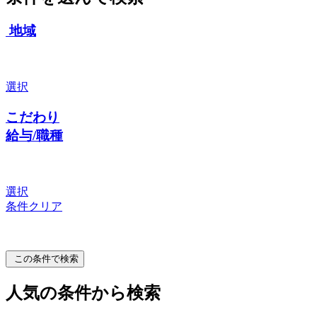
地域
選択
こだわり
給与/職種
選択
条件クリア
この条件で検索
人気の条件から検索