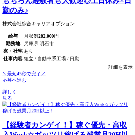
もちろん経験者も大歓迎◎土日休み×日
勤のみ♪
株式会社綜合キャリアオプション
給与
月収例
282,000
円
勤務地
兵庫県 明石市
寮・社宅
あり
仕事内容
組立 / 自動車系工場 / 日勤
詳細を表示
＼最短45秒で完了／
応募へ進む
詳しく
見る
【経験者カンゲイ！】稼ぐ優先・高収
入Work☆ガッツリ稼げる残業月20H以