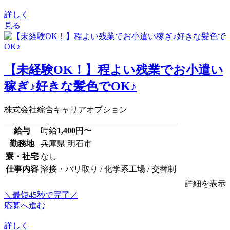
詳しく
見る
【未経験OK！】程よい残業でお小遣い
稼ぎ♪好きな髪色でOK♪
株式会社綜合キャリアオプション
給与
時給
1,400
円〜
勤務地
兵庫県 明石市
寮・社宅
なし
仕事内容
溶接・バリ取り / 化学系工場 / 交替制
詳細を表示
＼最短45秒で完了／
応募へ進む
詳しく