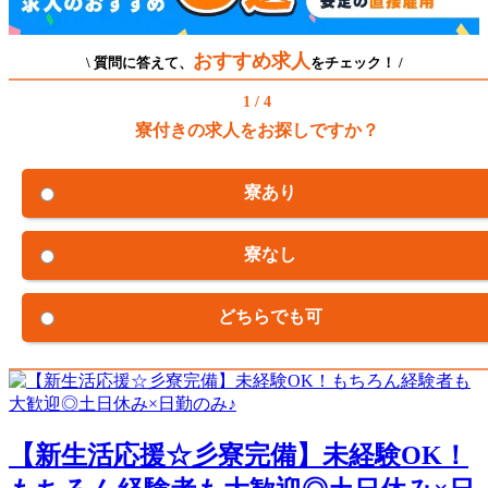
おすすめ求人
\ 質問に答えて、
をチェック！ /
1 / 4
寮付きの求人をお探しですか？
寮あり
寮なし
どちらでも可
【新生活応援☆彡寮完備】未経験OK！