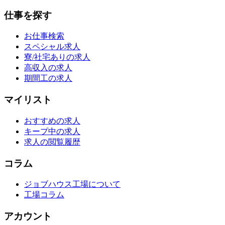
仕事を探す
お仕事検索
スペシャル求人
寮/社宅ありの求人
高収入の求人
期間工の求人
マイリスト
おすすめの求人
キープ中の求人
求人の閲覧履歴
コラム
ジョブハウス工場について
工場コラム
アカウント