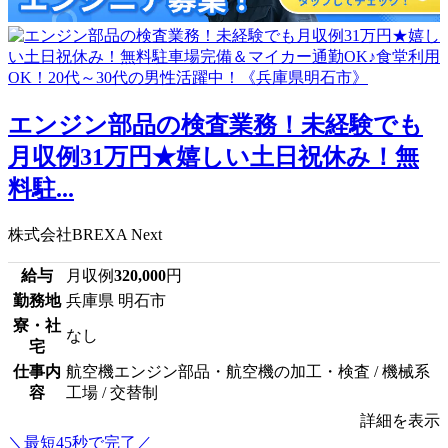
エンジン部品の検査業務！未経験でも
月収例31万円★嬉しい土日祝休み！無
料駐...
株式会社BREXA Next
給与
月収例
320,000
円
勤務地
兵庫県 明石市
寮・社
なし
宅
仕事内
航空機エンジン部品・航空機の加工・検査 / 機械系
容
工場 / 交替制
詳細を表示
＼最短45秒で完了／