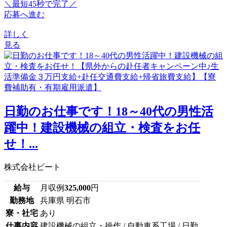
＼最短45秒で完了／
応募へ進む
詳しく
見る
日勤のお仕事です！18～40代の男性活
躍中！建設機械の組立・検査をお任
せ！...
株式会社ビート
給与
月収例
325,000
円
勤務地
兵庫県 明石市
寮・社宅
あり
仕事内容
建設機械の組立・操作 / 自動車系工場 / 日勤