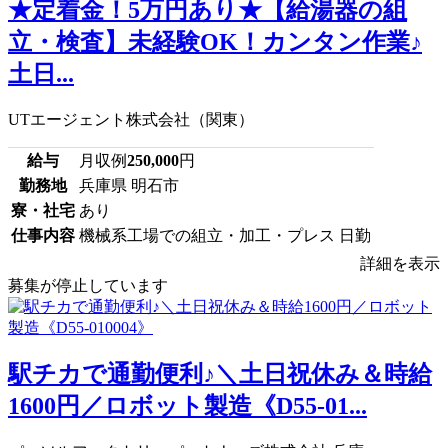
★定着金！5万円あり★【給湯器の組
立・検査】未経験OK！カンタン作業♪
土日...
UTエージェント株式会社（関東）
給与
月収例
250,000
円
勤務地
兵庫県 明石市
寮・社宅
あり
仕事内容
機械系工場での組立・加工・プレス 日勤
詳細を表示
募集が停止しています
駅チカで通勤便利♪＼土日祝休み＆時給
1600円／ロボット製造《D55-01...