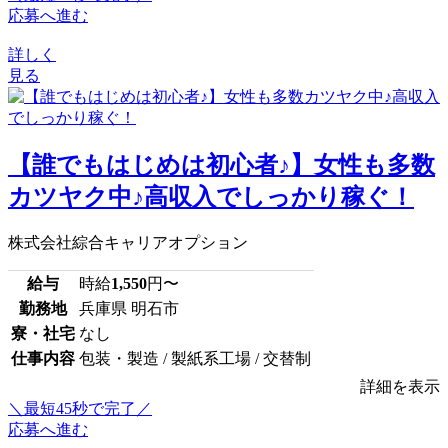
応募へ進む
詳しく
見る
【誰でもはじめは初心者♪】女性も多数
カツヤク中♪高収入でしっかり稼ぐ！
株式会社綜合キャリアオプション
給与
時給
1,550
円〜
勤務地
兵庫県 明石市
寮・社宅
なし
仕事内容
包装・製造 / 製紙系工場 / 交替制
詳細を表示
＼最短45秒で完了／
応募へ進む