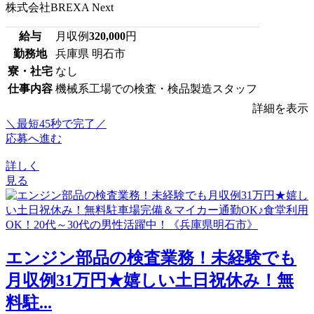
株式会社BREXA Next
給与
月収例
320,000
円
勤務地
兵庫県 明石市
寮・社宅
なし
仕事内容
機械系工場での検査・検品製造スタッフ
詳細を表示
＼最短45秒で完了／
応募へ進む
詳しく
見る
エンジン部品の検査業務！未経験でも
月収例31万円★嬉しい土日祝休み！無
料駐...