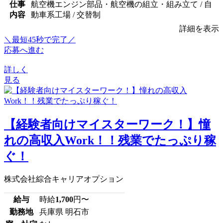
仕事
航空機エンジン部品・航空機の組立・組み立て / 自
内容
動車系工場 / 交替制
詳細を表示
＼最短45秒で完了／
応募へ進む
詳しく
見る
【経験者向けマイスターワーク！】憧
れの高収入Work！！残業でたっぷり稼
ぐ！
株式会社綜合キャリアオプション
給与
時給
1,700
円〜
勤務地
兵庫県 明石市