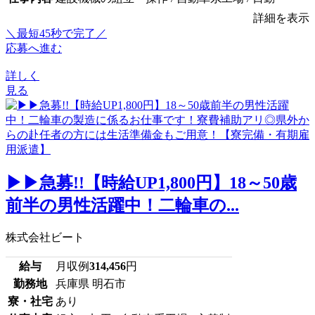
詳細を表示
＼最短45秒で完了／
応募へ進む
詳しく
見る
▶▶急募!!【時給UP1,800円】18～50歳
前半の男性活躍中！二輪車の...
株式会社ビート
給与
月収例
314,456
円
勤務地
兵庫県 明石市
寮・社宅
あり