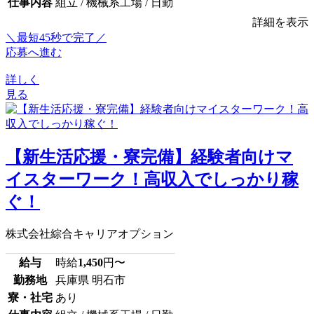
仕事内容
組立 / 機械系工場 / 日勤
詳細を表示
＼最短45秒で完了／
応募へ進む
詳しく
見る
【新生活応援・寮完備】経験者向けマ
イスターワーク！高収入でしっかり稼
ぐ！
株式会社綜合キャリアオプション
給与
時給
1,450
円〜
勤務地
兵庫県 明石市
寮・社宅
あり