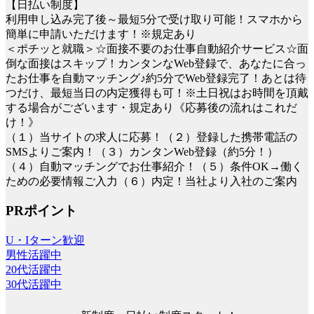
【日払い制度】
利用申し込み完了後～最短5分で受け取り可能！スマホから
簡単に申請いただけます！※規定あり
＜ポチッと就職＞☆面接不要のお仕事自動紹介サービス☆面
倒な面接はスキップ！カンタンなWeb登録で、あなたに合っ
たお仕事を自動マッチング♪約5分でWeb登録完了！あとは待
つだけ、最短当日の内定獲得も可！※土日祝はお時間を頂戴
する場合がございます・規定あり《応募後の流れはこれだ
け！》
（１）当サイトの求人に応募！（２）登録した携帯電話の
SMSよりご案内！（３）カンタンWeb登録（約5分！）
（４）自動マッチングでお仕事紹介！（５）条件OK→働く
ための必要情報ご入力（６）内定！当社より入社のご案内
PRポイント
U・Iターン歓迎
男性活躍中
20代活躍中
30代活躍中