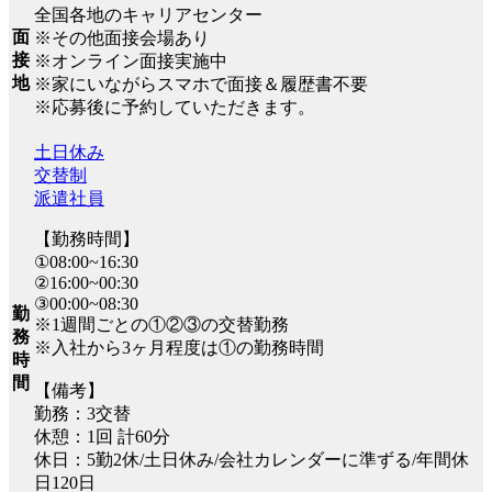
全国各地のキャリアセンター
面
※その他面接会場あり
接
※オンライン面接実施中
地
※家にいながらスマホで面接＆履歴書不要
※応募後に予約していただきます。
土日休み
交替制
派遣社員
【勤務時間】
①08:00~16:30
②16:00~00:30
③00:00~08:30
勤
※1週間ごとの①②③の交替勤務
務
※入社から3ヶ月程度は①の勤務時間
時
間
【備考】
勤務：3交替
休憩：1回 計60分
休日：5勤2休/土日休み/会社カレンダーに準ずる/年間休
日120日