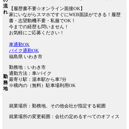
流
【履歴書不要☆オンライン面接OK】
れ
家にいながらスマホですぐにWEB面談ができる！履歴
書・志望動機不要・私服でOK！
今までの経歴も問いません！
お気軽にご応募ください！
車通勤OK
バイク通勤OK
福島県 いわき市
勤務地：いわき市
通勤方法：車/バイク
勤
最寄り駅：湯本駅から車7分
務
※構内の（無料）駐車場利用OK
地
就業場所：勤務地、その他会社が指定する範囲
就業場所の変更範囲：会社の定めるすべてのオフィス