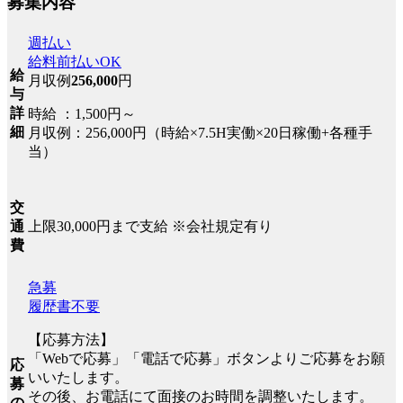
募集内容
週払い
給料前払いOK
給
月収例
256,000
円
与
詳
時給 ：1,500円～
細
月収例：256,000円（時給×7.5H実働×20日稼働+各種手
当）
交
上限30,000円まで支給 ※会社規定有り
通
費
急募
履歴書不要
【応募方法】
「Webで応募」「電話で応募」ボタンよりご応募をお願
応
いいたします。
募
その後、お電話にて面接のお時間を調整いたします。
の