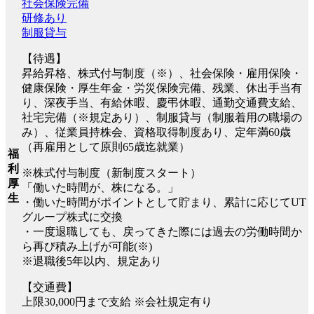
社会保険完備
研修あり
制服貸与
【待遇】
昇給昇格、株式付与制度（※）、社会保険・雇用保険・
健康保険・厚生年金・労災保険完備、残業、休出手当有
り、深夜手当、有給休暇、慶弔休暇、通勤交通費支給、
社宅完備（※規定あり）、制服貸与（制服着用の職場の
み）、従業員持株会、資格取得制度あり、定年満60歳
（再雇用として原則65歳迄就業）
福
利
※株式付与制度（新制度スタート）
厚
「働いた時間が、株になる。」
生
・働いた時間がポイントとして貯まり、累計に応じてUT
グループ株式に交換
・一度退職しても、戻ってきた際には過去の労働時間か
ら再び積み上げが可能(※)
※退職後5年以内、規定あり
【交通費】
上限30,000円まで支給 ※会社規定有り