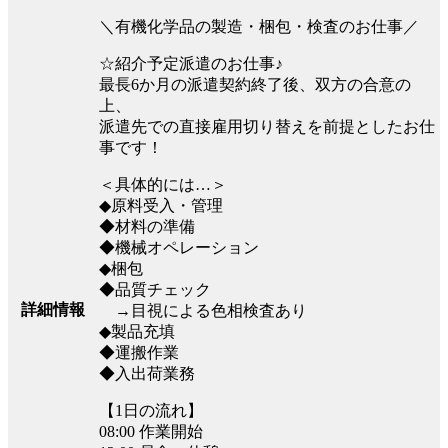
＼有機化学品の製造・梱包・検査のお仕事／
☆紹介予定派遣のお仕事♪
最長6か月の派遣契約終了後、双方の合意の
上、
派遣先での直接雇用切り替えを前提としたお仕
事です！
＜具体的には…＞
◆原料受入・管理
◆材料の準備
◆機械オペレーション
◆梱包
◆品質チェック
詳細情報
→目視による色相検査あり
◆製品充填
◆運搬作業
◆入出荷業務
【1日の流れ】
08:00 作業開始