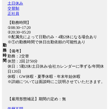
土日休み
交替制
正社員
【勤務時間】
①08:30~17:20
②20:30~05:20
※配属先によって日勤のみ・4勤2休になる場合あり
※①の勤務時間で休日出勤依頼の可能性あり
勤
務
【備考】
時
勤務：2交替
間
休憩：2回 計50分
休日：5勤2休/土日休み/会社カレンダーに準ずる/年間休
日120日
休暇：GW休暇・夏季休暇・年末年始休暇
※詳細については面談時にご説明させていただきます。
【雇用形態補足】期間の定め：無
学歴不問