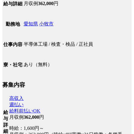
月収例
362,000
円
給与詳細
愛知県
小牧市
勤務地
半導体工場 / 検査・検品 / 正社員
仕事内容
あり（無料）
寮・社宅
募集内容
高収入
週払い
給料前払いOK
給
月収例
362,000
円
与
詳
時給：1,600円～
細