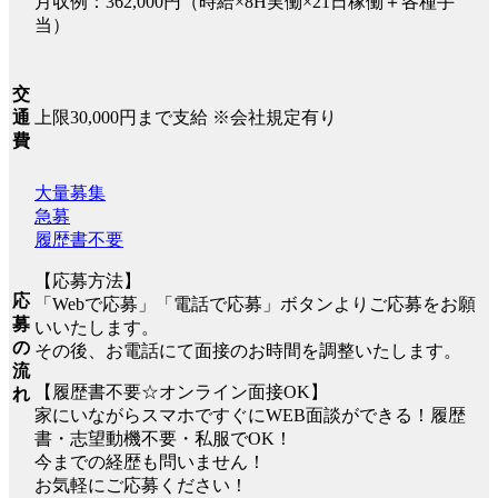
月収例：362,000円（時給×8H実働×21日稼働＋各種手
当）
交
上限30,000円まで支給 ※会社規定有り
通
費
大量募集
急募
履歴書不要
【応募方法】
応
「Webで応募」「電話で応募」ボタンよりご応募をお願
募
いいたします。
の
その後、お電話にて面接のお時間を調整いたします。
流
【履歴書不要☆オンライン面接OK】
れ
家にいながらスマホですぐにWEB面談ができる！履歴
書・志望動機不要・私服でOK！
今までの経歴も問いません！
お気軽にご応募ください！