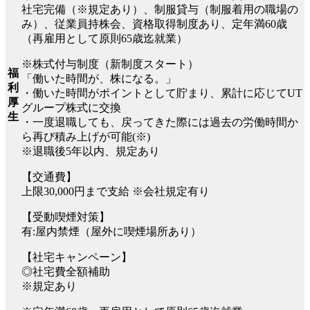
社宅完備（※規定あり）、制服貸与（制服着用の職場の
み）、従業員持株会、資格取得制度あり、定年満60歳
（再雇用として原則65歳迄就業）
※株式付与制度（新制度スタート）
福
「働いた時間が、株になる。」
利
・働いた時間がポイントとして貯まり、累計に応じてUT
厚
グループ株式に交換
生
・一度退職しても、戻ってきた際には過去の労働時間か
ら再び積み上げが可能(※)
※退職後5年以内、規定あり
【交通費】
上限30,000円まで支給 ※会社規定有り
【受動喫煙対策】
有:屋内禁煙（屋外に喫煙場所あり）
【社宅キャンペーン】
◎社宅費全額補助
※規定あり