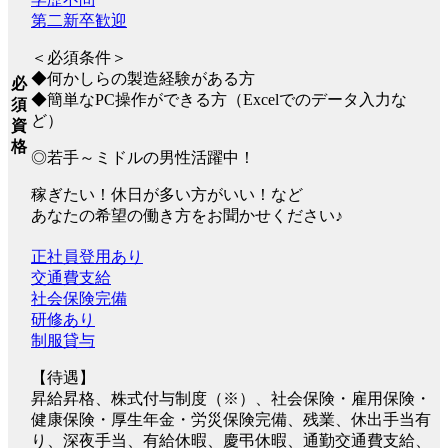
第二新卒歓迎
＜必須条件＞
◆何かしらの製造経験がある方
必
◆簡単なPC操作ができる方（Excelでのデータ入力な
須
ど）
資
格
◎若手～ミドルの男性活躍中！
稼ぎたい！休日が多い方がいい！など
あなたの希望の働き方をお聞かせください♪
正社員登用あり
交通費支給
社会保険完備
研修あり
制服貸与
【待遇】
昇給昇格、株式付与制度（※）、社会保険・雇用保険・
健康保険・厚生年金・労災保険完備、残業、休出手当有
り、深夜手当、有給休暇、慶弔休暇、通勤交通費支給、