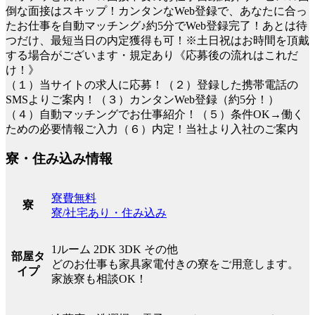
倒な面接はスキップ！カンタンなWeb登録で、あなたに合っ
たお仕事を自動マッチング♪約5分でWeb登録完了！あとは待
つだけ、最短当日の内定獲得も可！※土日祝はお時間を頂戴
する場合がございます・規定あり《応募後の流れはこれだ
け！》
（１）当サイトの求人に応募！（２）登録した携帯電話の
SMSよりご案内！（３）カンタンWeb登録（約5分！）
（４）自動マッチングでお仕事紹介！（５）条件OK→働く
ための必要情報ご入力（６）内定！当社より入社のご案内
寮・住み込み情報
寮費無料
寮
寮/社宅あり・住み込み
1ルーム 2DK 3DK その他
部屋タ
どのお仕事も家具家電付きの寮をご用意します。
イプ
家族寮も相談OK！