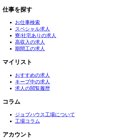
仕事を探す
お仕事検索
スペシャル求人
寮/社宅ありの求人
高収入の求人
期間工の求人
マイリスト
おすすめの求人
キープ中の求人
求人の閲覧履歴
コラム
ジョブハウス工場について
工場コラム
アカウント