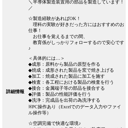
＼半導体製造装置用の部品を製造しています！
／
☆製造経験があればOK！
理科の実験が好きだった方にはおすすめのお
仕事！
お仕事を覚えるまでの間、
教育係がしっかりフォローするので安心です
♪
＜具体的には…＞
◆成形：原料から製品の原型を作る
◆焼成：成形された製品を窯で焼き上げる
◆加工：焼成された製品に加工を施す
◆検査：各工程における製品の検査を行う
◆接合：金属端子等の部品を接合する
詳細情報
◆評価：製品の性能評価を行う
◆洗浄：完成品を出荷の為洗浄する
※PC操作あり（Excelでのデータ入力やファイ
ル操作等）
☆空調完備で快適な環境♪