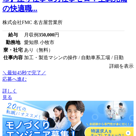
の快適職...
株式会社FMC 名古屋営業所
給与
月収例
350,000
円
勤務地
愛知県 小牧市
寮・社宅
あり（無料）
仕事内容
加工・製造マシンの操作 / 自動車系工場 / 日勤
詳細を表示
＼最短45秒で完了／
応募へ進む
詳しく
見る