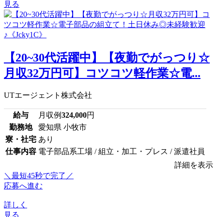
見る
【20~30代活躍中】【夜勤でがっつり☆
月収32万円可】コツコツ軽作業☆電...
UTエージェント株式会社
給与
月収例
324,000
円
勤務地
愛知県 小牧市
寮・社宅
あり
仕事内容
電子部品系工場 / 組立・加工・プレス / 派遣社員
詳細を表示
＼最短45秒で完了／
応募へ進む
詳しく
見る