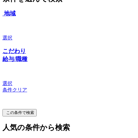
地域
選択
こだわり
給与/職種
選択
条件クリア
この条件で検索
人気の条件から検索