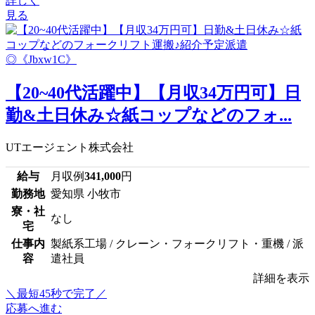
詳しく
見る
【20~40代活躍中】【月収34万円可】日
勤&土日休み☆紙コップなどのフォ...
UTエージェント株式会社
給与
月収例
341,000
円
勤務地
愛知県 小牧市
寮・社
なし
宅
仕事内
製紙系工場 / クレーン・フォークリフト・重機 / 派
容
遣社員
詳細を表示
＼最短45秒で完了／
応募へ進む