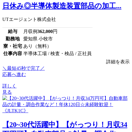
日休み◎半導体製造装置部品の加工...
UTエージェント株式会社
給与
月収例
362,000
円
勤務地
愛知県 小牧市
寮・社宅
あり（無料）
仕事内容
半導体工場 / 検査・検品 / 正社員
詳細を表示
＼最短45秒で完了／
応募へ進む
詳しく
見る
【20~30代活躍中】【がっつり！月収34