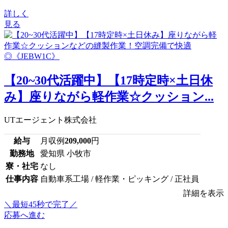
詳しく
見る
【20~30代活躍中】【17時定時×土日休
み】座りながら軽作業☆クッション...
UTエージェント株式会社
給与
月収例
209,000
円
勤務地
愛知県 小牧市
寮・社宅
なし
仕事内容
自動車系工場 / 軽作業・ピッキング / 正社員
詳細を表示
＼最短45秒で完了／
応募へ進む