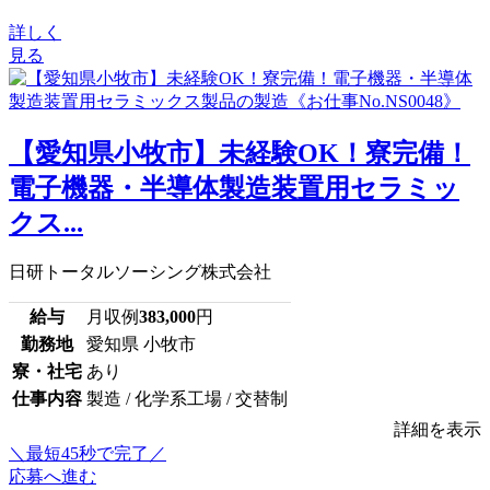
詳しく
見る
【愛知県小牧市】未経験OK！寮完備！
電子機器・半導体製造装置用セラミッ
クス...
日研トータルソーシング株式会社
給与
月収例
383,000
円
勤務地
愛知県 小牧市
寮・社宅
あり
仕事内容
製造 / 化学系工場 / 交替制
詳細を表示
＼最短45秒で完了／
応募へ進む