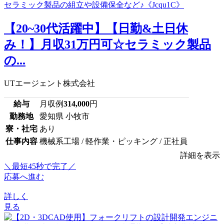
【20~30代活躍中】【日勤&土日休
み！】月収31万円可☆セラミック製品
の...
UTエージェント株式会社
給与
月収例
314,000
円
勤務地
愛知県 小牧市
寮・社宅
あり
仕事内容
機械系工場 / 軽作業・ピッキング / 正社員
詳細を表示
＼最短45秒で完了／
応募へ進む
詳しく
見る