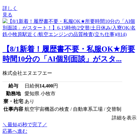
詳しく
見る
【8/1新着！履歴書不要・私服OK★所要
時間10分の「AI個別面談」がスタ...
株式会社エヌエフエー
給与
日給例
14,400
円
勤務地
愛知県 小牧市
寮・社宅
あり
仕事内容
航空宇宙機器の検査 / 自動車系工場 / 交替制
詳細を表示
＼最短45秒で完了／
応募へ進む