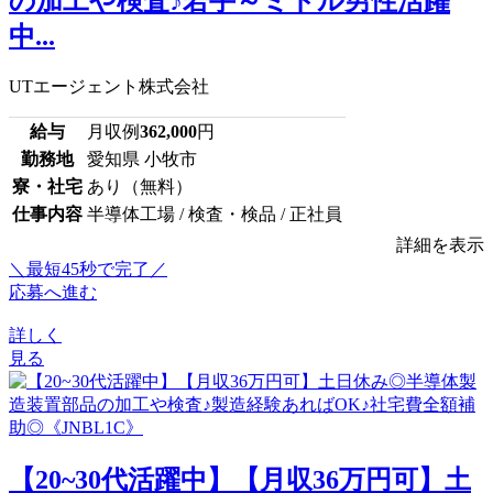
の加工や検査♪若手～ミドル男性活躍
中...
UTエージェント株式会社
給与
月収例
362,000
円
勤務地
愛知県 小牧市
寮・社宅
あり（無料）
仕事内容
半導体工場 / 検査・検品 / 正社員
詳細を表示
＼最短45秒で完了／
応募へ進む
詳しく
見る
【20~30代活躍中】【月収36万円可】土