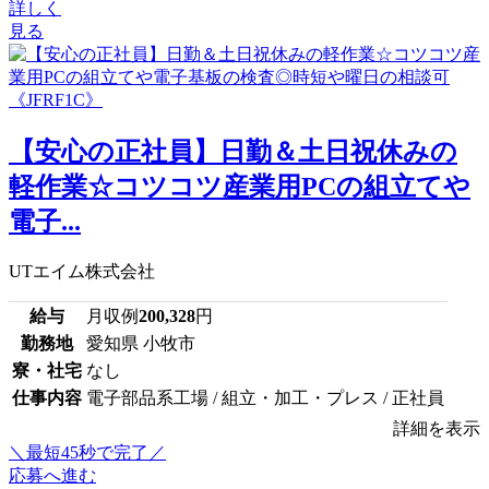
詳しく
見る
【安心の正社員】日勤＆土日祝休みの
軽作業☆コツコツ産業用PCの組立てや
電子...
UTエイム株式会社
給与
月収例
200,328
円
勤務地
愛知県 小牧市
寮・社宅
なし
仕事内容
電子部品系工場 / 組立・加工・プレス / 正社員
詳細を表示
＼最短45秒で完了／
応募へ進む