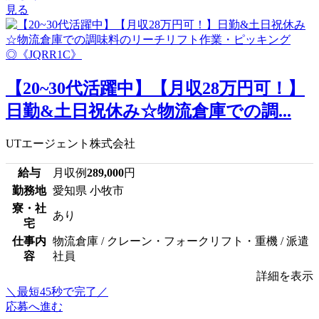
見る
【20~30代活躍中】【月収28万円可！】
日勤&土日祝休み☆物流倉庫での調...
UTエージェント株式会社
給与
月収例
289,000
円
勤務地
愛知県 小牧市
寮・社
あり
宅
仕事内
物流倉庫 / クレーン・フォークリフト・重機 / 派遣
容
社員
詳細を表示
＼最短45秒で完了／
応募へ進む