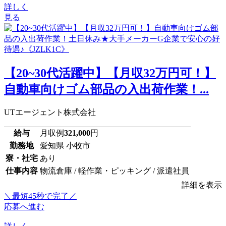
詳しく
見る
【20~30代活躍中】【月収32万円可！】
自動車向けゴム部品の入出荷作業！...
UTエージェント株式会社
給与
月収例
321,000
円
勤務地
愛知県 小牧市
寮・社宅
あり
仕事内容
物流倉庫 / 軽作業・ピッキング / 派遣社員
詳細を表示
＼最短45秒で完了／
応募へ進む