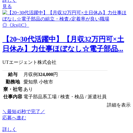
詳しく
見る
【20~30代活躍中】【月収32万円可×土
日休み】力仕事ほぼなし☆電子部品...
UTエージェント株式会社
給与
月収例
324,000
円
勤務地
愛知県 小牧市
寮・社宅
あり
仕事内容
電子部品系工場 / 検査・検品 / 派遣社員
詳細を表示
＼最短45秒で完了／
応募へ進む
詳しく