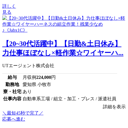
詳しく
見る
【20~30代活躍中】【日勤&土日休み】
力仕事ほぼなし×軽作業☆ワイヤーハ...
UTエージェント株式会社
給与
月収例
224,000
円
勤務地
愛知県 小牧市
寮・社宅
あり
仕事内容
自動車系工場 / 組立・加工・プレス / 派遣社員
詳細を表示
＼最短45秒で完了／
応募へ進む