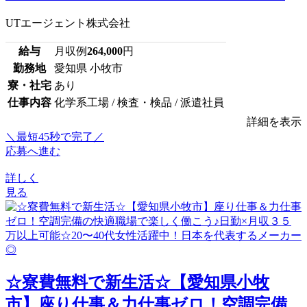
UTエージェント株式会社
給与
月収例
264,000
円
勤務地
愛知県 小牧市
寮・社宅
あり
仕事内容
化学系工場 / 検査・検品 / 派遣社員
詳細を表示
＼最短45秒で完了／
応募へ進む
詳しく
見る
☆寮費無料で新生活☆【愛知県小牧
市】座り仕事＆力仕事ゼロ！空調完備