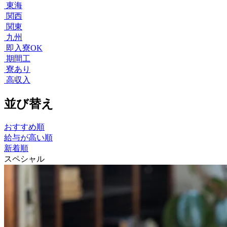
東海
関西
関東
九州
即入寮OK
期間工
寮あり
高収入
並び替え
おすすめ順
給与が高い順
新着順
スペシャル