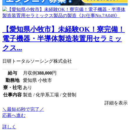
【愛知県小牧市】未経験OK！寮完備！
電子機器・半導体製造装置用セラミッ
クス...
日研トータルソーシング株式会社
給与
月収例
388,000
円
勤務地
愛知県 小牧市
寮・社宅
あり
仕事内容
製造 / 化学系工場 / 交替制
詳細を表示
＼最短45秒で完了／
応募へ進む
詳しく