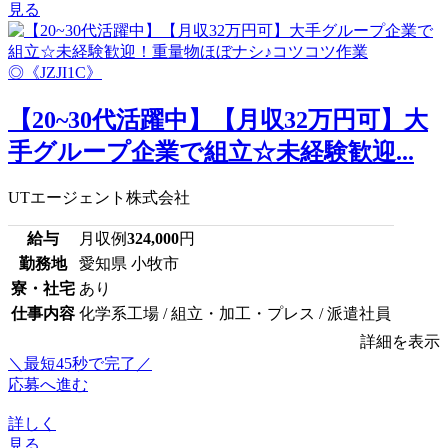
見る
【20~30代活躍中】【月収32万円可】大
手グループ企業で組立☆未経験歓迎...
UTエージェント株式会社
給与
月収例
324,000
円
勤務地
愛知県 小牧市
寮・社宅
あり
仕事内容
化学系工場 / 組立・加工・プレス / 派遣社員
詳細を表示
＼最短45秒で完了／
応募へ進む
詳しく
見る