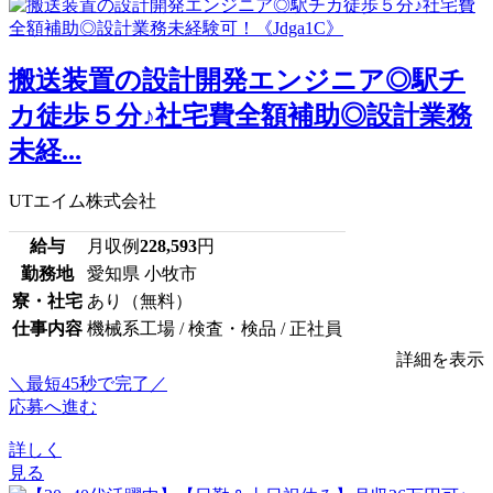
搬送装置の設計開発エンジニア◎駅チ
カ徒歩５分♪社宅費全額補助◎設計業務
未経...
UTエイム株式会社
給与
月収例
228,593
円
勤務地
愛知県 小牧市
寮・社宅
あり（無料）
仕事内容
機械系工場 / 検査・検品 / 正社員
詳細を表示
＼最短45秒で完了／
応募へ進む
詳しく
見る