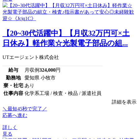
【20~30代活躍中】【月収32万円可×土
日休み】軽作業☆光製電子部品の組...
UTエージェント株式会社
給与
月収例
324,000
円
勤務地
愛知県 小牧市
寮・社宅
あり
仕事内容
化学系工場 / 検査・検品 / 派遣社員
詳細を表示
＼最短45秒で完了／
応募へ進む
詳しく
見る