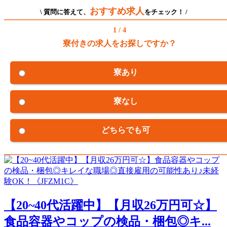
おすすめ求人
\ 質問に答えて、
をチェック！ /
1 / 4
寮付きの求人をお探しですか？
寮あり
寮なし
どちらでも可
【20~40代活躍中】【月収26万円可☆】
食品容器やコップの検品・梱包◎キ...