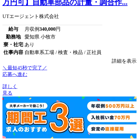
万円可】自動車部品の計量・調合作...
UTエージェント株式会社
給与
月収例
340,000
円
勤務地
愛知県 小牧市
寮・社宅
あり
仕事内容
自動車系工場 / 検査・検品 / 正社員
詳細を表示
＼最短45秒で完了／
応募へ進む
詳しく
見る