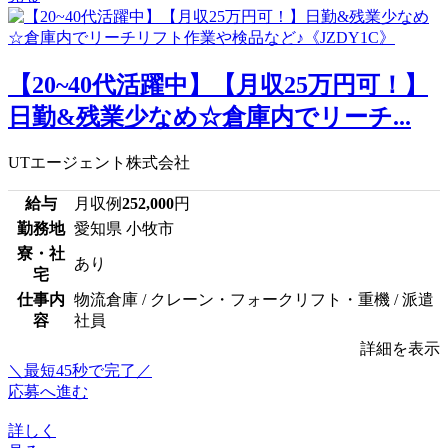
【20~40代活躍中】【月収25万円可！】
日勤&残業少なめ☆倉庫内でリーチ...
UTエージェント株式会社
給与
月収例
252,000
円
勤務地
愛知県 小牧市
寮・社
あり
宅
仕事内
物流倉庫 / クレーン・フォークリフト・重機 / 派遣
容
社員
詳細を表示
＼最短45秒で完了／
応募へ進む
詳しく