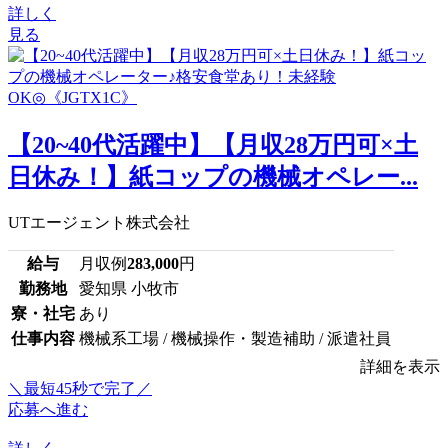
詳しく
見る
【20~40代活躍中】【月収28万円可×土
日休み！】紙コップの機械オペレー...
UTエージェント株式会社
給与
月収例
283,000
円
勤務地
愛知県 小牧市
寮・社宅
あり
仕事内容
機械系工場 / 機械操作・製造補助 / 派遣社員
詳細を表示
＼最短45秒で完了／
応募へ進む