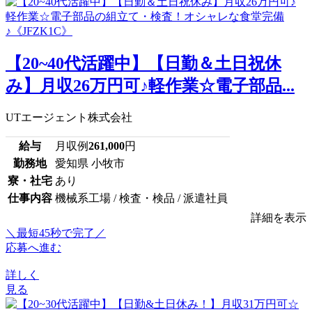
【20~40代活躍中】【日勤＆土日祝休
み】月収26万円可♪軽作業☆電子部品...
UTエージェント株式会社
給与
月収例
261,000
円
勤務地
愛知県 小牧市
寮・社宅
あり
仕事内容
機械系工場 / 検査・検品 / 派遣社員
詳細を表示
＼最短45秒で完了／
応募へ進む
詳しく
見る