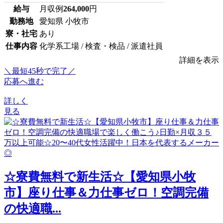
給与
月収例
264,000
円
勤務地
愛知県 小牧市
寮・社宅
あり
仕事内容
化学系工場 / 検査・検品 / 派遣社員
詳細を表示
＼最短45秒で完了／
応募へ進む
詳しく
見る
☆寮費無料で新生活☆【愛知県小牧
市】座り仕事＆力仕事ゼロ！空調完備
の快適職...