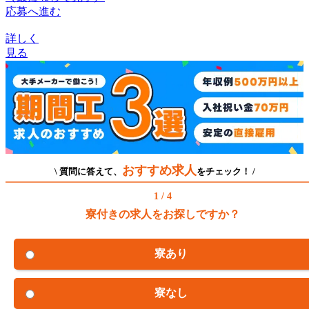
応募へ進む
詳しく
見る
おすすめ求人
\ 質問に答えて、
をチェック！ /
1 / 4
寮付きの求人をお探しですか？
寮あり
寮なし