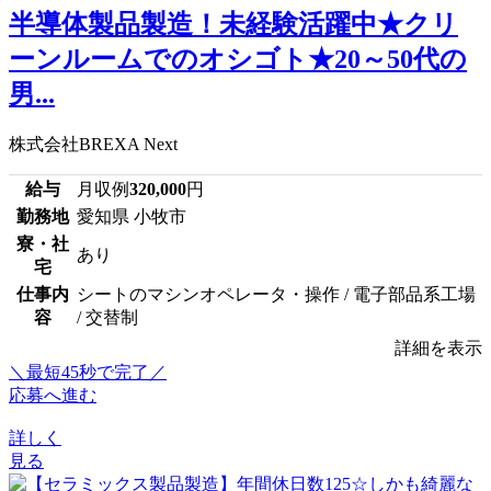
半導体製品製造！未経験活躍中★クリ
ーンルームでのオシゴト★20～50代の
男...
株式会社BREXA Next
給与
月収例
320,000
円
勤務地
愛知県 小牧市
寮・社
あり
宅
仕事内
シートのマシンオペレータ・操作 / 電子部品系工場
容
/ 交替制
詳細を表示
＼最短45秒で完了／
応募へ進む
詳しく
見る