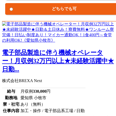
どちらでも可
電子部品製造に伴う機械オペレータ
ー！月収例32万円以上★未経験活躍中★
日勤...
株式会社BREXA Next
給与
月収例
330,000
円
勤務地
愛知県 小牧市
寮・社宅
あり（無料）
仕事内容
加工・操作 / 電子部品系工場 / 日勤