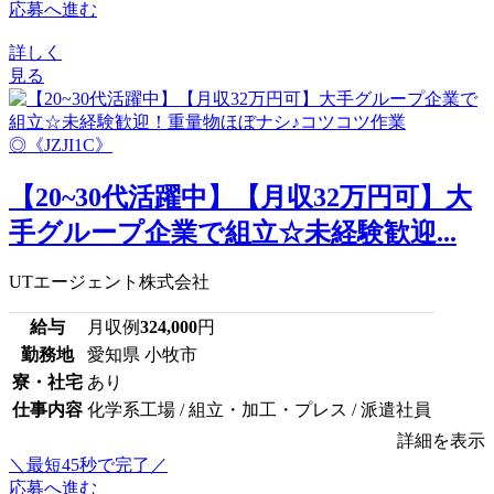
応募へ進む
詳しく
見る
【20~30代活躍中】【月収32万円可】大
手グループ企業で組立☆未経験歓迎...
UTエージェント株式会社
給与
月収例
324,000
円
勤務地
愛知県 小牧市
寮・社宅
あり
仕事内容
化学系工場 / 組立・加工・プレス / 派遣社員
詳細を表示
＼最短45秒で完了／
応募へ進む