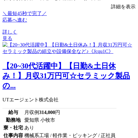
詳細を表示
＼最短45秒で完了／
応募へ進む
詳しく
見る
【20~30代活躍中】【日勤&土日休
み！】月収31万円可☆セラミック製品
の...
UTエージェント株式会社
給与
月収例
314,000
円
勤務地
愛知県 小牧市
寮・社宅
あり
仕事内容
機械系工場 / 軽作業・ピッキング / 正社員