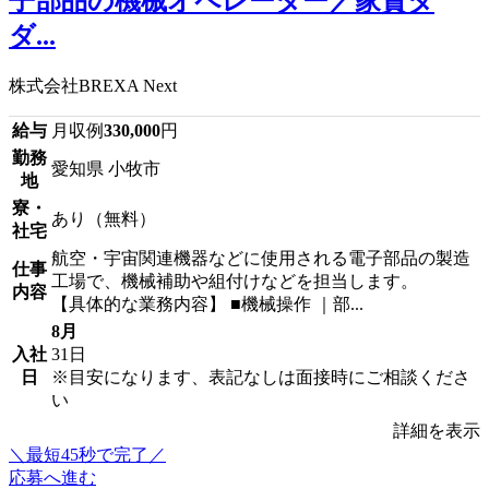
子部品の機械オペレーター／家賃タ
ダ...
株式会社BREXA Next
給与
月収例
330,000
円
勤務
愛知県 小牧市
地
寮・
あり（無料）
社宅
航空・宇宙関連機器などに使用される電子部品の製造
仕事
工場で、機械補助や組付けなどを担当します。
内容
【具体的な業務内容】 ■機械操作 ｜部...
8月
入社
31日
日
※目安になります、表記なしは面接時にご相談くださ
い
詳細を表示
＼最短45秒で完了／
応募へ進む