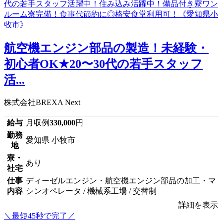
航空機エンジン部品の製造！未経験・
初心者OK★20〜30代の若手スタッフ
活...
株式会社BREXA Next
給与
月収例
330,000
円
勤務
愛知県 小牧市
地
寮・
あり
社宅
仕事
ディーゼルエンジン・航空機エンジン部品の加工・マ
内容
シンオペレータ / 機械系工場 / 交替制
詳細を表示
＼最短45秒で完了／