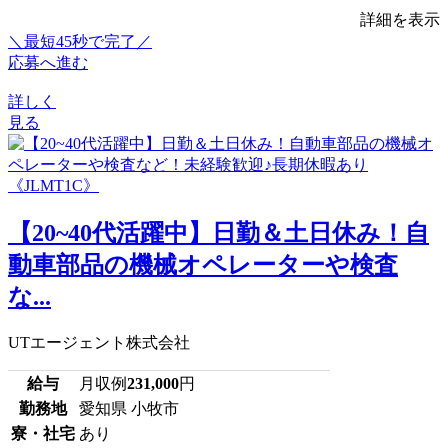
詳細を表示
＼最短45秒で完了／
応募へ進む
詳しく
見る
【20~40代活躍中】日勤＆土日休み！自
動車部品の機械オペレーターや検査
な...
UTエージェント株式会社
給与
月収例
231,000
円
勤務地
愛知県 小牧市
寮・社宅
あり