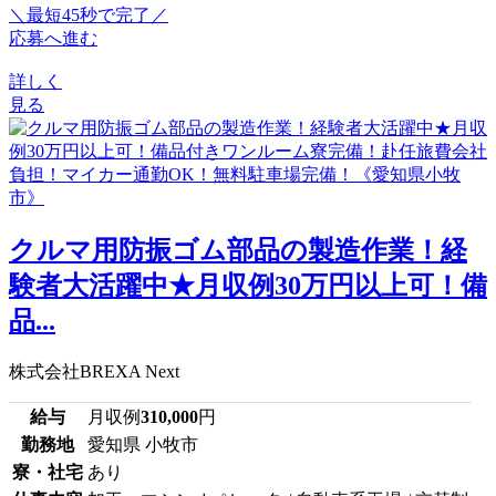
＼最短45秒で完了／
応募へ進む
詳しく
見る
クルマ用防振ゴム部品の製造作業！経
験者大活躍中★月収例30万円以上可！備
品...
株式会社BREXA Next
給与
月収例
310,000
円
勤務地
愛知県 小牧市
寮・社宅
あり