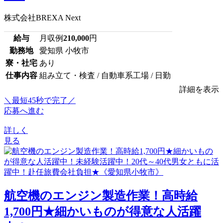
株式会社BREXA Next
給与
月収例
210,000
円
勤務地
愛知県 小牧市
寮・社宅
あり
仕事内容
組み立て・検査 / 自動車系工場 / 日勤
詳細を表示
＼最短45秒で完了／
応募へ進む
詳しく
見る
航空機のエンジン製造作業！高時給
1,700円★細かいものが得意な人活躍