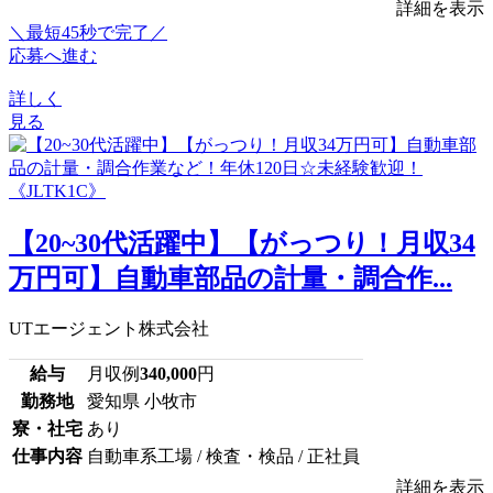
詳細を表示
＼最短45秒で完了／
応募へ進む
詳しく
見る
【20~30代活躍中】【がっつり！月収34
万円可】自動車部品の計量・調合作...
UTエージェント株式会社
給与
月収例
340,000
円
勤務地
愛知県 小牧市
寮・社宅
あり
仕事内容
自動車系工場 / 検査・検品 / 正社員
詳細を表示