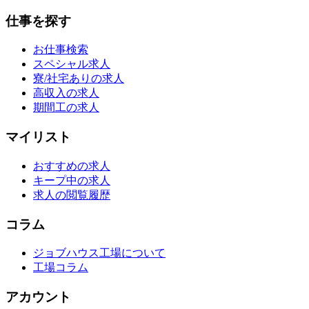
仕事を探す
お仕事検索
スペシャル求人
寮/社宅ありの求人
高収入の求人
期間工の求人
マイリスト
おすすめの求人
キープ中の求人
求人の閲覧履歴
コラム
ジョブハウス工場について
工場コラム
アカウント