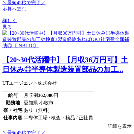
＼最短45秒で完了／
応募へ進む
詳しく
見る
【20~30代活躍中】【月収36万円可】土
日休み◎半導体製造装置部品の加工...
UTエージェント株式会社
給与
月収例
362,000
円
勤務地
愛知県 小牧市
寮・社宅
あり（無料）
仕事内容
半導体工場 / 検査・検品 / 正社員
詳細を表示
＼最短45秒で完了／