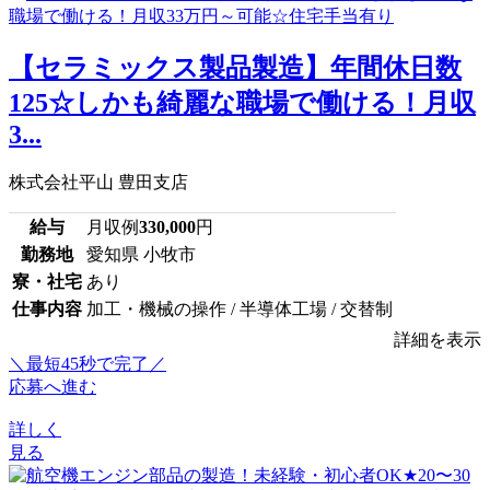
【セラミックス製品製造】年間休日数
125☆しかも綺麗な職場で働ける！月収
3...
株式会社平山 豊田支店
給与
月収例
330,000
円
勤務地
愛知県 小牧市
寮・社宅
あり
仕事内容
加工・機械の操作 / 半導体工場 / 交替制
詳細を表示
＼最短45秒で完了／
応募へ進む
詳しく
見る