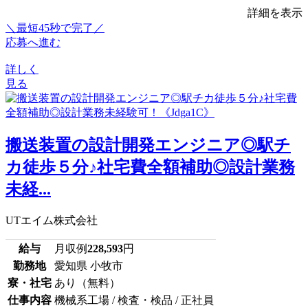
詳細を表示
＼最短45秒で完了／
応募へ進む
詳しく
見る
搬送装置の設計開発エンジニア◎駅チ
カ徒歩５分♪社宅費全額補助◎設計業務
未経...
UTエイム株式会社
給与
月収例
228,593
円
勤務地
愛知県 小牧市
寮・社宅
あり（無料）
仕事内容
機械系工場 / 検査・検品 / 正社員