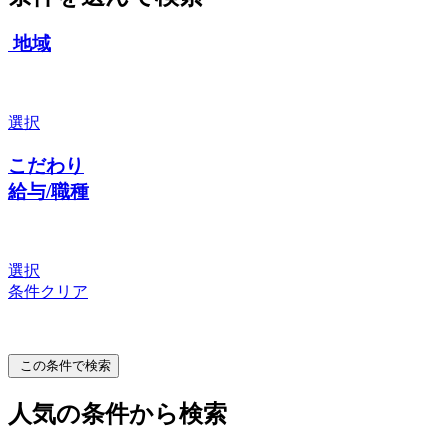
地域
選択
こだわり
給与/職種
選択
条件クリア
この条件で検索
人気の条件から検索