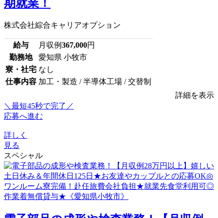
期就業！
株式会社綜合キャリアオプション
給与
月収例
367,000
円
勤務地
愛知県 小牧市
寮・社宅
なし
仕事内容
加工・製造 / 半導体工場 / 交替制
詳細を表示
＼最短45秒で完了／
応募へ進む
詳しく
見る
スペシャル