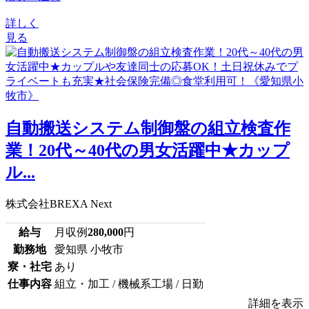
詳しく
見る
自動搬送システム制御盤の組立検査作
業！20代～40代の男女活躍中★カップ
ル...
株式会社BREXA Next
給与
月収例
280,000
円
勤務地
愛知県 小牧市
寮・社宅
あり
仕事内容
組立・加工 / 機械系工場 / 日勤
詳細を表示