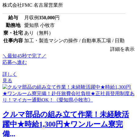
株式会社FMC 名古屋営業所
給与
月収例
350,000
円
勤務地
愛知県 小牧市
寮・社宅
あり（無料）
仕事内容
加工・製造マシンの操作 / 自動車系工場 / 日勤
詳細を表示
＼最短45秒で完了／
応募へ進む
詳しく
見る
クルマ部品の組み立て作業！未経験活
躍中★時給1,300円★ワンルーム寮完
備...