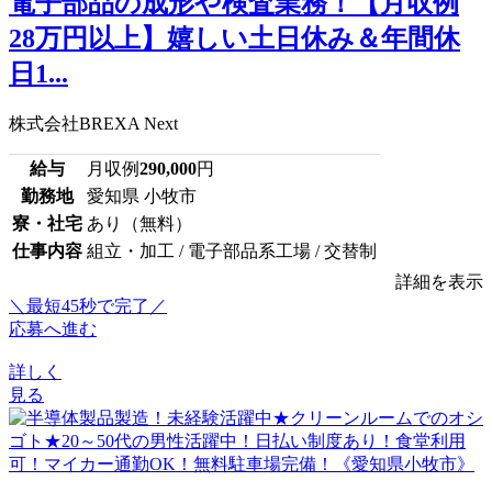
電子部品の成形や検査業務！【月収例
28万円以上】嬉しい土日休み＆年間休
日1...
株式会社BREXA Next
給与
月収例
290,000
円
勤務地
愛知県 小牧市
寮・社宅
あり（無料）
仕事内容
組立・加工 / 電子部品系工場 / 交替制
詳細を表示
＼最短45秒で完了／
応募へ進む
詳しく
見る