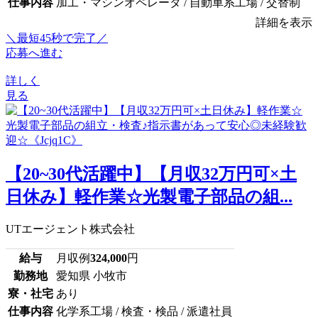
仕事内容
加工・マシンオペレータ / 自動車系工場 / 交替制
詳細を表示
＼最短45秒で完了／
応募へ進む
詳しく
見る
【20~30代活躍中】【月収32万円可×土
日休み】軽作業☆光製電子部品の組...
UTエージェント株式会社
給与
月収例
324,000
円
勤務地
愛知県 小牧市
寮・社宅
あり
仕事内容
化学系工場 / 検査・検品 / 派遣社員