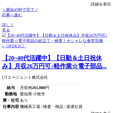
詳細を表示
＼最短45秒で完了／
応募へ進む
詳しく
見る
【20~40代活躍中】【日勤＆土日祝休
み】月収26万円可♪軽作業☆電子部品...
UTエージェント株式会社
給与
月収例
261,000
円
勤務地
愛知県 小牧市
寮・社宅
あり
仕事内容
機械系工場 / 検査・検品 / 派遣社員