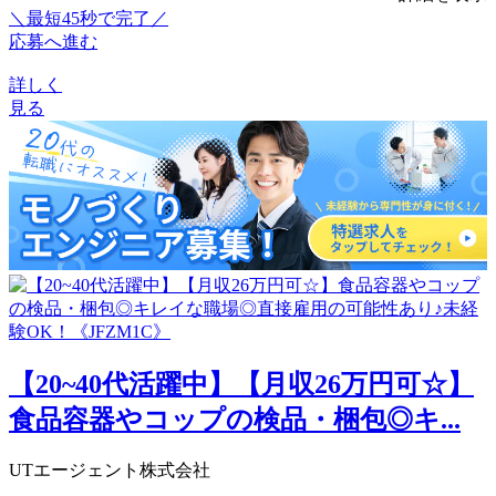
＼最短45秒で完了／
応募へ進む
詳しく
見る
【20~40代活躍中】【月収26万円可☆】
食品容器やコップの検品・梱包◎キ...
UTエージェント株式会社