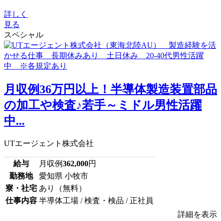
詳しく
見る
スペシャル
月収例36万円以上！半導体製造装置部品
の加工や検査♪若手～ミドル男性活躍
中...
UTエージェント株式会社
給与
月収例
362,000
円
勤務地
愛知県 小牧市
寮・社宅
あり（無料）
仕事内容
半導体工場 / 検査・検品 / 正社員
詳細を表示