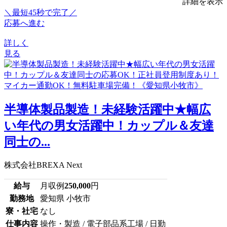
詳細を表示
＼最短45秒で完了／
応募へ進む
詳しく
見る
半導体製品製造！未経験活躍中★幅広
い年代の男女活躍中！カップル＆友達
同士の...
株式会社BREXA Next
給与
月収例
250,000
円
勤務地
愛知県 小牧市
寮・社宅
なし
仕事内容
操作・製造 / 電子部品系工場 / 日勤