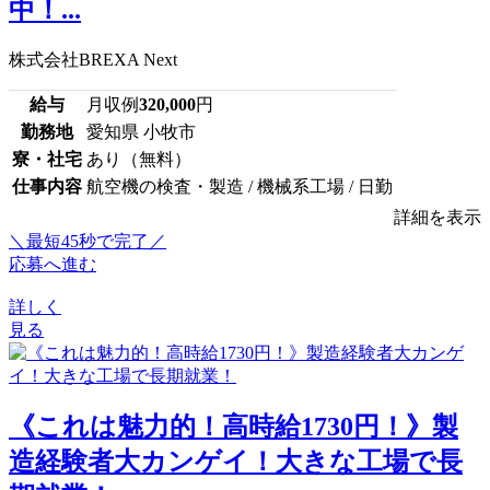
中！...
株式会社BREXA Next
給与
月収例
320,000
円
勤務地
愛知県 小牧市
寮・社宅
あり（無料）
仕事内容
航空機の検査・製造 / 機械系工場 / 日勤
詳細を表示
＼最短45秒で完了／
応募へ進む
詳しく
見る
《これは魅力的！高時給1730円！》製
造経験者大カンゲイ！大きな工場で長