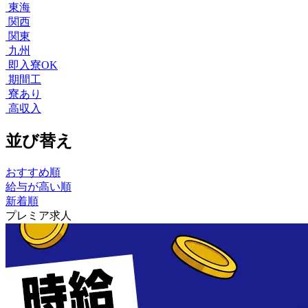
東海
関西
関東
九州
即入寮OK
期間工
寮あり
高収入
並び替え
おすすめ順
給与が高い順
新着順
プレミア求人