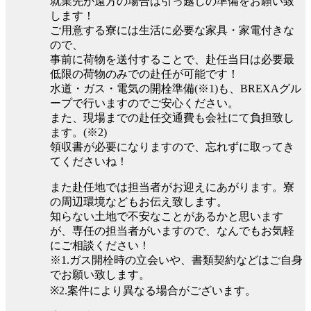
就業先が遠方の場合は引っ越しの準備をお願い致
します！
ご用意する寮には生活に必要な家具・家電付きな
ので、
事前に荷物を送付することで、赴任当日は必要最
低限の荷物のみでの赴任が可能です！
水道・ガス・電気の開栓準備(※1)も、BREXAグル
ープで行いますのでご安心ください。
また、現場までの赴任交通費も会社にて負担致し
ます。(※2)
領収書が必要になりますので、忘れずに取ってき
てくださいね！
また赴任地では担当者がお迎えにあがります。寮
の周辺環境などもお伝え致します。
知らない土地で不安なことがあるかと思います
が、専任の担当者がいますので、なんでもお気軽
にご相談ください！
※1.ガス開栓時の立会いや、書類契約などはご自身
でお願い致します。
※2.案件により異なる場合がございます。