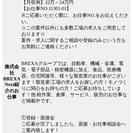
【月収例】22万～24万円
【お仕事NO.11301-01】
※ご応募いただく際に、お仕事NO.をお伝えくださ
い。
☆この案件以外にも多数工場の求人をご用意して
おります☆
案件・求人に関するご相談や登録のみという方も
お気軽にご連絡ください！
BREXAグループでは、自動車、機械・金属、電
株式会
気・電子部品・精密機器に加え、食品、医療機
社
器、住宅関連等、様々な製造業のお仕事がござい
BREXA
ます！製造業/工場の求人をお探しの方！モノづく
Next紹
りに関心をお持ちの方！ご応募お待ちしていま
介のお
す！他.軽作業、倉庫、サービス、販売のお仕事な
仕事
ど掲載中です。
①登録・面接会
ご応募が完了しましたら、面接・お仕事相談会へ
ご案内致します！