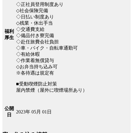
◇正社員登用制度あり
◇社会保険完備
◇日払い制度あり
◇残業・休出手当
◇交通費支給
福利
◇備品付き寮完備
厚生
◇赴任旅費会社負担
◇車・バイク・自転車通勤可
◇有給休暇
◇作業着無償貸与
◇お弁当持ち込み可
※各待遇は規定有
■受動喫煙防止対策
屋内禁煙（屋外に喫煙場所あり）
公開
2023年 05月 01日
日