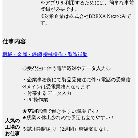
※アプリを利用するためには、簡単な事前
登録が必要です。
※対象企業は株式会社BREXA Nextのみで
す。
仕事内容
機械・金属・鉄鋼
機械操作・製造補助
◇受発注に伴う電話応対やデータ入力◇
・企業事務所にて製品受発注に伴う電話の受発信
※メインは受電業務となります
・付帯するデータ入力
・PC操作業
★空調完備で働きやすい環境です♪
★残業＆休出少なめで予定も立てやすい！
人気の
工場の
※試用期間あり（2週間）時給変動なし
お仕事