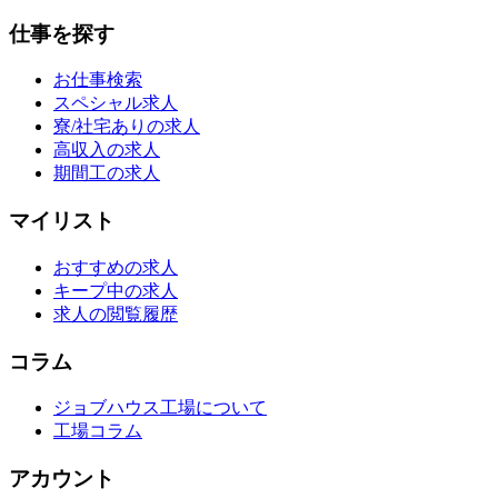
仕事を探す
お仕事検索
スペシャル求人
寮/社宅ありの求人
高収入の求人
期間工の求人
マイリスト
おすすめの求人
キープ中の求人
求人の閲覧履歴
コラム
ジョブハウス工場について
工場コラム
アカウント