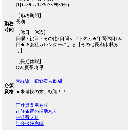
[1] 08:30～17:30(休憩60分)
【勤務期間】
長期
勤務
時間
【休日・休暇】
日曜・祝日・その他3日間シフト休み★年間休日122
日★※会社カレンダーによる【その他長期休暇あ
り】
【長期休暇】
GW,夏季,冬季
未経験・初心者も歓迎
必須
★未経験の方、歓迎！！
資格
正社員登用あり
赴任旅費の補助あり
交通費支給
社会保険完備