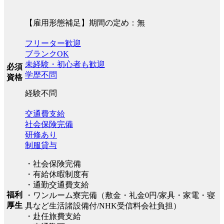
【雇用形態補足】期間の定め：無
フリーター歓迎
ブランクOK
未経験・初心者も歓迎
必須
学歴不問
資格
経験不問
交通費支給
社会保険完備
研修あり
制服貸与
・社会保険完備
・有給休暇制度有
・通勤交通費支給
福利
・ワンルーム寮完備（敷金・礼金0円/家具・家電・寝
厚生
具など生活諸設備付/NHK受信料会社負担）
・赴任旅費支給