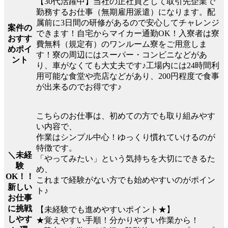
【30代活躍中】当社の正社員として取引先企業で
勤務するお仕事（無期雇用派遣）になります。配
属前に3日間の研修があるので安心してチャレンジ
案件の
できます！自宅からマイカー通勤OK！入寮者は寮
おすす
費無料（規定有）のワンルーム寮をご用意しま
めポイ
す！寮の周辺にはスーパー・コンビニなどがあ
ント
り、車がなくても大丈夫です♪工場内には24時間利
用可能な食堂や売店などがあり、200円程度で食事
が出来るのでお得です♪
こちらのお仕事は、初めての方でも取り組みやす
い内容で、
作業はシンプル中心！ゆっくり慣れていけるのが
特徴です。
＼未経
「やってみたい」という気持ちを大切にできるた
験
め、
OK！！
これまで経験がない方でも始めやすいのがポイン
新しい
ト♪
お仕事
に挑戦
【未経験でも進めやすいポイント★】
しやす
★覚えやすい手順！分かりやすい作業から！