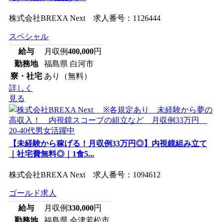
株式会社BREXA Next 求人番号：1126444
スペシャル
給与
月収例
400,000
円
勤務地
福島県 白河市
寮・社宅
あり（無料）
詳しく
見る
【未経験から稼げる！月収例33万円◎】内視鏡組み立て
｜社宅費無料◎｜1食5...
株式会社BREXA Next 求人番号：1094612
ゴールド求人
給与
月収例
330,000
円
勤務地
福島県 会津若松市