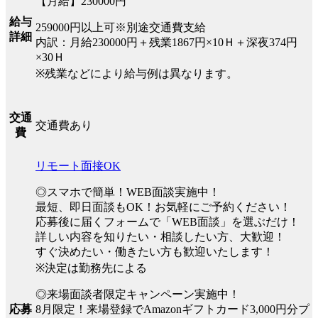
【月給】230000円
給与
259000円以上可※別途交通費支給
詳細
内訳：月給230000円＋残業1867円×10Ｈ＋深夜374円
×30Ｈ
※残業などにより給与例は異なります。
交通
交通費あり
費
リモート面接OK
◎スマホで簡単！WEB面談実施中！
最短、即日面談もOK！お気軽にご予約ください！
応募後に届くフォームで「WEB面談」を選ぶだけ！
詳しい内容を知りたい・相談したい方、大歓迎！
すぐ決めたい・働きたい方も歓迎いたします！
※決定は勤務先による
◎来場面談者限定キャンペーン実施中！
8月限定！来場登録でAmazonギフトカード3,000円分プ
応募