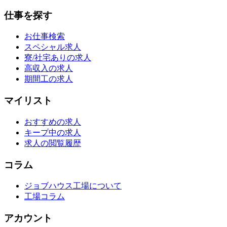
仕事を探す
お仕事検索
スペシャル求人
寮/社宅ありの求人
高収入の求人
期間工の求人
マイリスト
おすすめの求人
キープ中の求人
求人の閲覧履歴
コラム
ジョブハウス工場について
工場コラム
アカウント