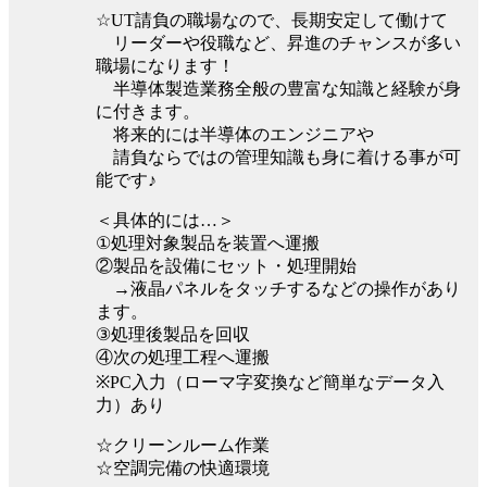
☆UT請負の職場なので、長期安定して働けて
リーダーや役職など、昇進のチャンスが多い
職場になります！
半導体製造業務全般の豊富な知識と経験が身
に付きます。
将来的には半導体のエンジニアや
請負ならではの管理知識も身に着ける事が可
能です♪
＜具体的には…＞
①処理対象製品を装置へ運搬
②製品を設備にセット・処理開始
→液晶パネルをタッチするなどの操作があり
ます。
③処理後製品を回収
④次の処理工程へ運搬
※PC入力（ローマ字変換など簡単なデータ入
力）あり
☆クリーンルーム作業
☆空調完備の快適環境