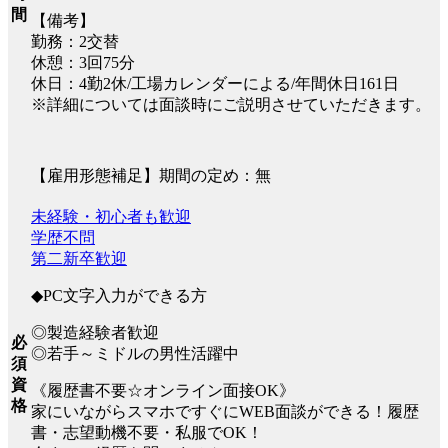
間
【備考】
勤務：2交替
休憩：3回75分
休日：4勤2休/工場カレンダーによる/年間休日161日
※詳細については面談時にご説明させていただきます。
【雇用形態補足】期間の定め：無
未経験・初心者も歓迎
学歴不問
第二新卒歓迎
◆PC文字入力ができる方
◎製造経験者歓迎
必
◎若手～ミドルの男性活躍中
須
資
《履歴書不要☆オンライン面接OK》
格
家にいながらスマホですぐにWEB面談ができる！履歴
書・志望動機不要・私服でOK！