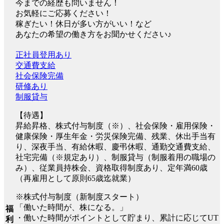
今までの経歴も問いません！
お気軽にご応募ください！
稼ぎたい！休日が多い方がいい！など
あなたの希望の働き方をお聞かせください♪
正社員登用あり
交通費支給
社会保険完備
研修あり
制服貸与
【待遇】
昇給昇格、株式付与制度（※）、社会保険・雇用保険・
健康保険・厚生年金・労災保険完備、残業、休出手当有
り、深夜手当、有給休暇、慶弔休暇、通勤交通費支給、
社宅完備（※規定あり）、制服貸与（制服着用の職場の
み）、従業員持株会、資格取得制度あり、定年満60歳
（再雇用として原則65歳迄就業）
※株式付与制度（新制度スタート）
「働いた時間が、株になる。」
福
・働いた時間がポイントとして貯まり、累計に応じてUT
利