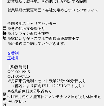
就業場所：勤務地、その他会社が指定する範囲
就業場所の変更範囲：会社の定めるすべてのオフィス
全国各地のキャリアセンター
面
※その他面接会場あり
接
※オンライン面接実施中
地
※家にいながらスマホで面接＆履歴書不要
※応募後に予約していただきます。
交替制
正社員
【勤務時間】
①09:00~19:15
②21:00~07:15
※月変形労働制：セット残業75分~90分/日あり
（部署により変則12H・12.25Hシフトあり）
※残業前休憩30分取得あり
勤
※月末月初や大型連休にメンテナンス日があり休日出勤
務
扱い支払い
時