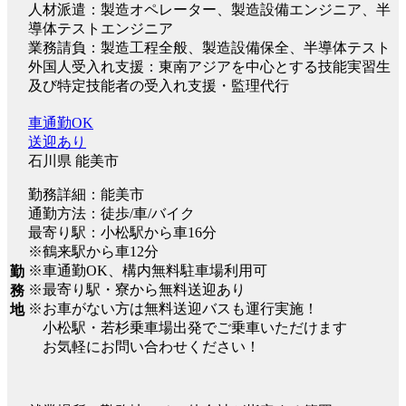
人材派遣：製造オペレーター、製造設備エンジニア、半
導体テストエンジニア
業務請負：製造工程全般、製造設備保全、半導体テスト
外国人受入れ支援：東南アジアを中心とする技能実習生
及び特定技能者の受入れ支援・監理代行
車通勤OK
送迎あり
石川県 能美市
勤務詳細：能美市
通勤方法：徒歩/車/バイク
最寄り駅：小松駅から車16分
※鶴来駅から車12分
※車通勤OK、構内無料駐車場利用可
勤
※最寄り駅・寮から無料送迎あり
務
※お車がない方は無料送迎バスも運行実施！
地
小松駅・若杉乗車場出発でご乗車いただけます
お気軽にお問い合わせください！