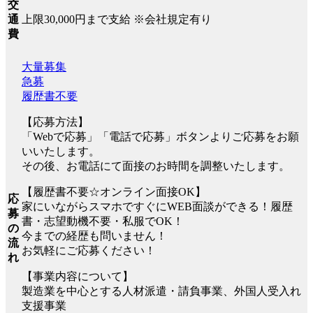
交
上限30,000円まで支給 ※会社規定有り
通
費
大量募集
急募
履歴書不要
【応募方法】
「Webで応募」「電話で応募」ボタンよりご応募をお願
いいたします。
その後、お電話にて面接のお時間を調整いたします。
【履歴書不要☆オンライン面接OK】
応
家にいながらスマホですぐにWEB面談ができる！履歴
募
書・志望動機不要・私服でOK！
の
今までの経歴も問いません！
流
お気軽にご応募ください！
れ
【事業内容について】
製造業を中心とする人材派遣・請負事業、外国人受入れ
支援事業