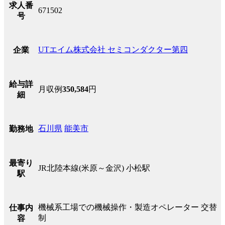
求人番
671502
号
UTエイム株式会社 セミコンダクター第四
企業
給与詳
月収例
350,584
円
細
石川県
能美市
勤務地
最寄り
JR北陸本線(米原～金沢) 小松駅
駅
機械系工場での機械操作・製造オペレーター 交替
仕事内
制
容