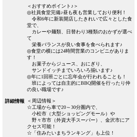
＜おすすめポイント♪＞
◎社員食堂完備♪昼も夜も営業しており便利！
令和6年に新装開店したきれいで広々とした食
堂で、
カレーや麺類、日替わり3種類のおかずが選べ
て
栄養バランスが良い食事を食べられます♪
◎食堂の横には24時間営業のコンビニがありま
す！
お菓子からジュース、おにぎり、
サンドイッチまでいろいろ揃います♪
◎年に1回班ごとに忘年会が行われることも！
班によっては自主的にBBQ開催を行ったり仲
の良い職場です♪
＜周辺情報＞
詳細情報
☆工場から車で20～30分圏内で、
小松市（大型ショッピングモール）や
野々市市（外資大手スーパー）、金沢市にア
クセス可能！
☆「住みたいまちランキング」も上位！