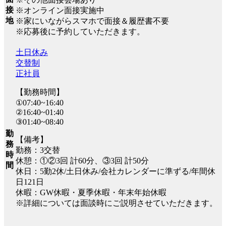
接
※オンライン面接実施中
地
※家にいながらスマホで面接＆履歴書不要
※応募後に予約していただきます。
土日休み
交替制
正社員
【勤務時間】
①07:40~16:40
②16:40~01:40
③01:40~08:40
勤
【備考】
務
勤務：3交替
時
休憩：①②3回 計60分、③3回 計50分
間
休日：5勤2休/土日休み/会社カレンダーに準ずる/年間休
日121日
休暇：GW休暇・夏季休暇・年末年始休暇
※詳細については面談時にご説明させていただきます。