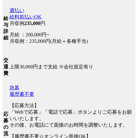
週払い
給料前払いOK
給
月収例
235,000
円
与
詳
月給 ：200,000円~
細
月収例：235,000円(月給＋各種手当)
交
上限30,000円まで支給 ※会社規定有り
通
費
急募
履歴書不要
【応募方法】
「Webで応募」「電話で応募」ボタンよりご応募をお願
応
いいたします。
募
その後、お電話にて面接のお時間を調整いたします。
の
流
【履歴書不要☆オンライン面接OK】