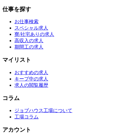
仕事を探す
お仕事検索
スペシャル求人
寮/社宅ありの求人
高収入の求人
期間工の求人
マイリスト
おすすめの求人
キープ中の求人
求人の閲覧履歴
コラム
ジョブハウス工場について
工場コラム
アカウント