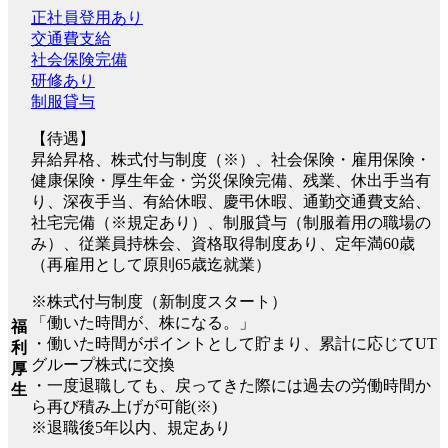
正社員登用あり
交通費支給
社会保険完備
研修あり
制服貸与
【待遇】
昇給昇格、株式付与制度（※）、社会保険・雇用保険・
健康保険・厚生年金・労災保険完備、残業、休出手当有
り、深夜手当、有給休暇、慶弔休暇、通勤交通費支給、
社宅完備（※規定あり）、制服貸与（制服着用の職場の
み）、従業員持株会、資格取得制度あり、定年満60歳
（再雇用として原則65歳迄就業）
※株式付与制度（新制度スタート）
「働いた時間が、株になる。」
福
・働いた時間がポイントとして貯まり、累計に応じてUT
利
グループ株式に交換
厚
・一度退職しても、戻ってきた際には過去の労働時間か
生
ら再び積み上げが可能(※)
※退職後5年以内、規定あり