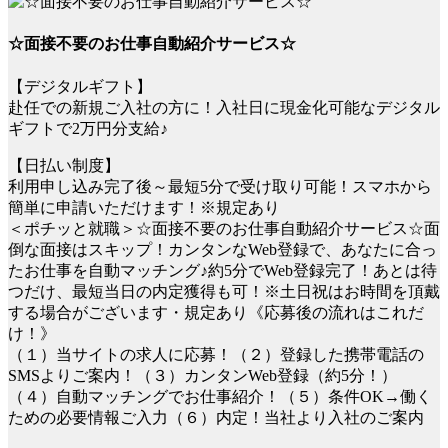
☆面接不要のお仕事自動紹介サービス☆
【デジタルギフト】
赴任での新規ご入社の方に！入社日に現金化可能なデジタル
ギフトで2万円分支給♪
【日払い制度】
利用申し込み完了後～最短5分で受け取り可能！スマホから
簡単に申請いただけます！※規定あり
＜ポチッと就職＞☆面接不要のお仕事自動紹介サービス☆面
倒な面接はスキップ！カンタンなWeb登録で、あなたに合っ
たお仕事を自動マッチング♪約5分でWeb登録完了！あとは待
つだけ、最短当日の内定獲得も可！※土日祝はお時間を頂戴
する場合がございます・規定あり《応募後の流れはこれだ
け！》
（１）当サイトの求人に応募！（２）登録した携帯電話の
SMSよりご案内！（３）カンタンWeb登録（約5分！）
（４）自動マッチングでお仕事紹介！（５）条件OK→働く
ための必要情報ご入力（６）内定！当社より入社のご案内