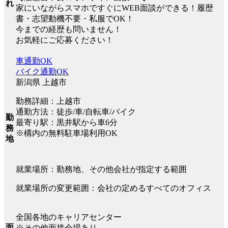
れ
家にいながらスマホですぐにWEB面談ができる！履歴
書・志望動機不要・私服でOK！
今までの経歴も問いません！
お気軽にご応募ください！
車通勤OK
バイク通勤OK
新潟県 上越市
勤務詳細：上越市
通勤方法：徒歩/車/自転車/バイク
勤
最寄り駅：黒井駅から車6分
務
※構内の無料駐車場利用OK
地
就業場所：勤務地、その他会社が指定する範囲
就業場所の変更範囲：会社の定めるすべてのオフィス
全国各地のキャリアセンター
面
※その他面接会場あり