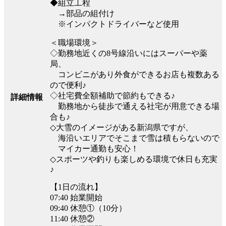
◆組立工程
→部品の組付け
※インパクトドライバーなど使用
＜職場環境＞
◇勤務地近くの8号線沿いにはスーパーや薬
局、
コンビニがあり外食ができるお店も複数ある
ので便利♪
◇社宅費全額補助で節約もできる♪
詳細情報
勤務地から徒歩で通える社宅が用意できる場
合も♪
◇大雪のイメージがある新潟県ですが、
海沿いエリアでそこまで雪は積もらないので
マイカー通勤も安心！
◇スポーツや釣りも楽しめる環境で休日も充実
♪
【1日の流れ】
07:40 始業開始
09:40 休憩①（10分）
11:40 休憩②