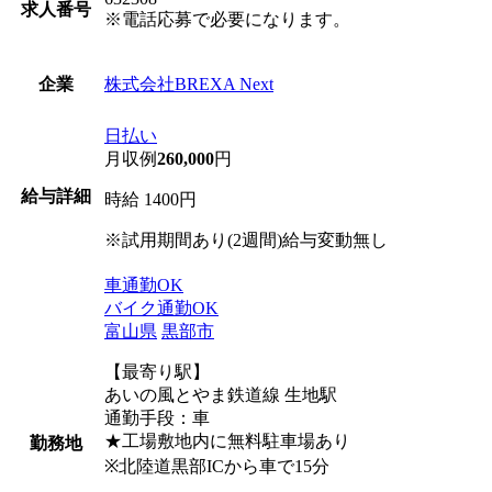
求人番号
※電話応募で必要になります。
株式会社BREXA Next
企業
日払い
月収例
260,000
円
給与詳細
時給 1400円
※試用期間あり(2週間)給与変動無し
車通勤OK
バイク通勤OK
富山県
黒部市
【最寄り駅】
あいの風とやま鉄道線 生地駅
通勤手段：車
★工場敷地内に無料駐車場あり
勤務地
※北陸道黒部ICから車で15分