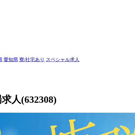
県
愛知県
寮/社宅あり
スペシャル求人
人(632308)