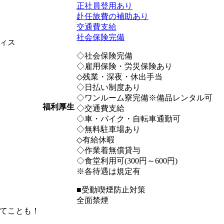
正社員登用あり
赴任旅費の補助あり
交通費支給
社会保険完備
ィス
◇社会保険完備
◇雇用保険・労災保険あり
◇残業・深夜・休出手当
◇日払い制度あり
◇ワンルーム寮完備※備品レンタル可
福利厚生
◇交通費支給
◇車・バイク・自転車通勤可
◇無料駐車場あり
◇有給休暇
◇作業着無償貸与
◇食堂利用可(300円～600円)
※各待遇は規定有
■受動喫煙防止対策
全面禁煙
てことも！