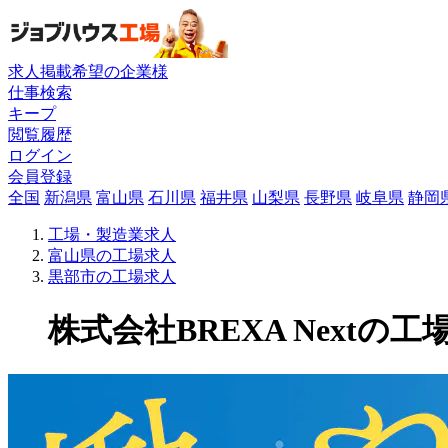
求人掲載希望の企業様
仕事検索
キープ
閲覧履歴
ログイン
会員登録
全国
新潟県
富山県
石川県
福井県
山梨県
長野県
岐阜県
静岡
工場・製造業求人
富山県の工場求人
黒部市の工場求人
株式会社BREXA Nextの工場求