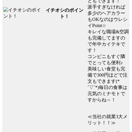
ともできます！
派手すぎなければ
イチオシのポイン
多少のヘアカラー
ト！
もOKなのはウレシ
イPoint☆
キレイな職場&空調
も完備してますの
で年中カイテキで
す！
コンビニもすぐ隣
でとっても便利♪
美味しい食堂も完
備で300円ほどで注
文もできます(*
´▽`*)毎日の食事は
元気のミナモトで
すからね～！
≪当社の就業3大メ
リット！！≫